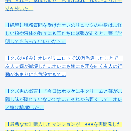
手に入れた。就職も蹴り、感情が壊れ、ﾀﾋんだような生
活が続いた。
【絶望】職務質問を受けたオレのリュックの中身は…怪
しい粉や液体の数々にＫ官たちに緊張が走ると、警『説
明してもらっていいかな？』
【クズの極み】オレがミニロトで10万当選したことで、
友人夫婦が崩壊した…オレにも嫁にも牙を向く友人の行
動があまりにも危険すぎて…
【クズ男の戯言】『今日はホッケに生クリームと苺が…
隠し味が隠れていないです…』それから暫くして、オレ
と嫁は離.婚した。
【最悪な女】購入したマンションが、●●●を再開発した