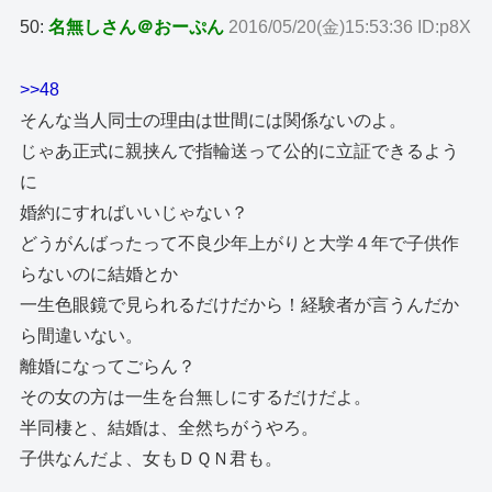
50:
名無しさん＠おーぷん
2016/05/20(金)15:53:36 ID:p8X
>>48
そんな当人同士の理由は世間には関係ないのよ。
じゃあ正式に親挟んで指輪送って公的に立証できるよう
に
婚約にすればいいじゃない？
どうがんばったって不良少年上がりと大学４年で子供作
らないのに結婚とか
一生色眼鏡で見られるだけだから！経験者が言うんだか
ら間違いない。
離婚になってごらん？
その女の方は一生を台無しにするだけだよ。
半同棲と、結婚は、全然ちがうやろ。
子供なんだよ、女もＤＱＮ君も。