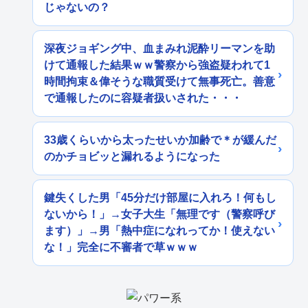
じゃないの？
深夜ジョギング中、血まみれ泥酔リーマンを助
けて通報した結果ｗｗ警察から強盗疑われて1
時間拘束＆偉そうな職質受けて無事死亡。善意
で通報したのに容疑者扱いされた・・・
33歳くらいから太ったせいか加齢で＊が緩んだ
のかチョビッと漏れるようになった
鍵失くした男「45分だけ部屋に入れろ！何もし
ないから！」→女子大生「無理です（警察呼び
ます）」→男「熱中症になれってか！使えない
な！」完全に不審者で草ｗｗｗ