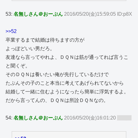
53:
名無しさん＠おーぷん
2016/05/20(金)15:59:05 ID:p8X
>>52
卒業するまで結婚は待ちますの方が
よっぽどいい男だろ。
友達なら言ってやれよ、ＤＱＮは筋が通ってれば言うこ
と聞くぞ。
そのＤＱＮは養いたい俺が先行しているだけで
たぶんその子のこと本当に考えてあげられてないから
結婚して一緒に住むようになったら簡単に浮気するよ。
だから言ってんの、ＤＱＮは所詮ＤＱＮなの。
54:
名無しさん＠おーぷん
2016/05/20(金)16:01:20
ID:zy8