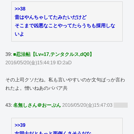
>>38
昔はやんちゃしてたみたいだけど
そこまで凶悪なことやってたらうちも採用しな
いよ
39:
■忍法帖【Lv=17,テンタクルス,dQ0】
2016/05/20(金)15:44:19 ID:2aD
その上司クソだね。私も言いやすいのか文句ばっか言わ
れたよ。憎いねあのババア共
43:
名無しさん＠おーぷん
2016/05/20(金)15:47:03
ID:zy8
>>39
女同士だともっと面倒くさそうだな