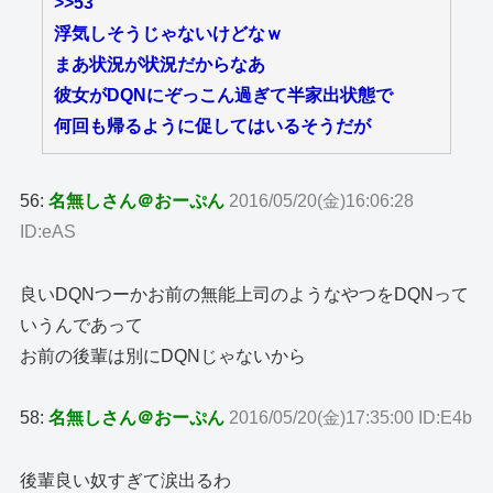
>>53
浮気しそうじゃないけどなｗ
まあ状況が状況だからなあ
彼女がDQNにぞっこん過ぎて半家出状態で
何回も帰るように促してはいるそうだが
56:
名無しさん＠おーぷん
2016/05/20(金)16:06:28
ID:eAS
良いDQNつーかお前の無能上司のようなやつをDQNって
いうんであって
お前の後輩は別にDQNじゃないから
58:
名無しさん＠おーぷん
2016/05/20(金)17:35:00 ID:E4b
後輩良い奴すぎて涙出るわ