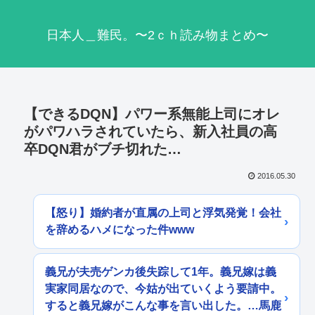
日本人＿難民。〜2ｃｈ読み物まとめ〜
【できるDQN】パワー系無能上司にオレ
がパワハラされていたら、新入社員の高
卒DQN君がブチ切れた…
2016.05.30
【怒り】婚約者が直属の上司と浮気発覚！会社
を辞めるハメになった件www
義兄が夫売ゲンカ後失踪して1年。義兄嫁は義
実家同居なので、今姑が出ていくよう要請中。
すると義兄嫁がこんな事を言い出した。…馬鹿