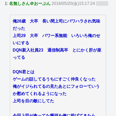
1:
名無しさん＠おーぷん
2016/05/20(金)15:17:24
ID:zy8
俺26歳 大卒 長い間上司にパワハラされ気味
だった
上司29 大卒 パワー系無能 いろいろ俺のせ
いにする
DQN新入社員23 通信制高卒 とにかく肝が座
ってる
DQN君とは
ゲームの話してるうちにすごく仲良くなった
俺がイジられてるの見たあとにフォローていう
か慰めてくれるようになった
上司を目の敵にしてた
今回上司が食ってた饅頭を俺に投げてきたら