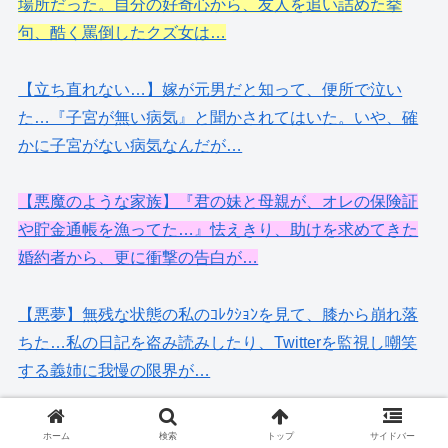
場所だった。自分の好奇心から、友人を追い詰めた挙
句、酷く罵倒したクズ女は…
【立ち直れない…】嫁が元男だと知って、便所で泣い
た…『子宮が無い病気』と聞かされてはいた。いや、確
かに子宮がない病気なんだが…
【悪魔のような家族】『君の妹と母親が、オレの保険証
や貯金通帳を漁ってた…』怯えきり、助けを求めてきた
婚約者から、更に衝撃の告白が…
【悪夢】無残な状態の私のｺﾚｸｼｮﾝを見て、膝から崩れ落
ちた…私の日記を盗み読みしたり、Twitterを監視し嘲笑
する義姉に我慢の限界が…
【クズばかり…】風呂でお腹を抱えて『痛い痛い』と蹲
ホーム
検索
トップ
サイドバー