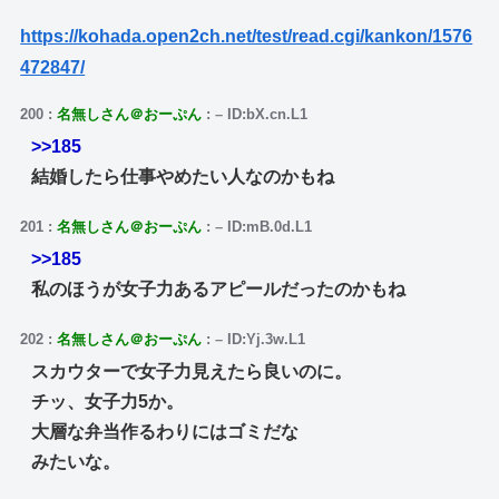
https://kohada.open2ch.net/test/read.cgi/kankon/1576
472847/
200
:
名無しさん＠おーぷん
:
–
ID:bX.cn.L1
>>185
結婚したら仕事やめたい人なのかもね
201
:
名無しさん＠おーぷん
:
–
ID:mB.0d.L1
>>185
私のほうが女子力あるアピールだったのかもね
202
:
名無しさん＠おーぷん
:
–
ID:Yj.3w.L1
スカウターで女子力見えたら良いのに。
チッ、女子力5か。
大層な弁当作るわりにはゴミだな
みたいな。