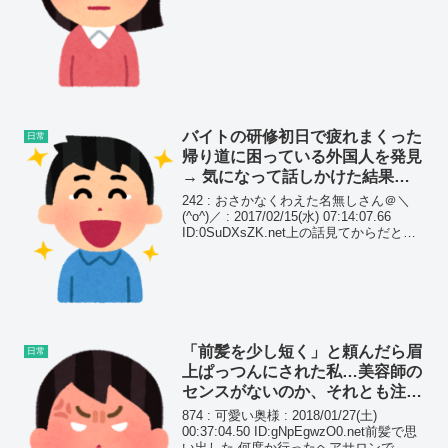
は同じ物を共同で使ってたけど、どうし
ても欲しくなったReFaを個人的に買った
たまに使う分には全然...
バイトの研修初日で疲れまくった
日常
帰り道に困っている外国人を発見
→ 気になって話しかけた結果ｗ
ｗｗｗｗ
242 : おさかなくわえた名無しさん＠＼
(^o^)／ : 2017/02/15(水) 07:14:07.66
ID:0SuDXsZK.net上の話見てからだと弱
い内容だけど バイトで研修の初日疲れま
くった帰り21時ぐらいに、いつもの大き
な...
「前髪を少し短く」と頼んだら眉
日常
上ぱっつんにされた私…美容師の
センスがないのか、それとも注文
が悪いのか…？
874 : 可愛い奥様 : 2018/01/27(土)
00:37:04.50 ID:gNpEgwzO0.net前髪で思
い出した 何度か行ったヘアサロンで、前