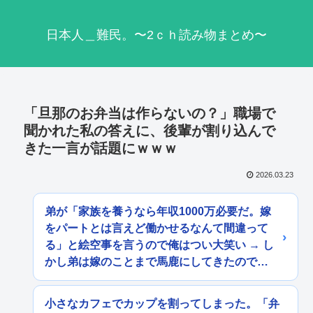
日本人＿難民。〜2ｃｈ読み物まとめ〜
「旦那のお弁当は作らないの？」職場で
聞かれた私の答えに、後輩が割り込んで
きた一言が話題にｗｗｗ
2026.03.23
弟が「家族を養うなら年収1000万必要だ。嫁
をパートとは言えど働かせるなんて間違って
る」と絵空事を言うので俺はつい大笑い → し
かし弟は嫁のことまで馬鹿にしてきたので…
小さなカフェでカップを割ってしまった。「弁