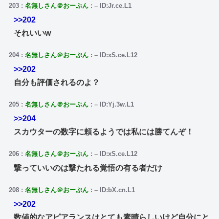
203
:
名無しさん＠おーぷん
:
–
ID:Jr.ce.L1
>>202
それいいw
204
:
名無しさん＠おーぷん
:
–
ID:xS.ce.L12
>>202
自分も評価されるのよ？
205
:
名無しさん＠おーぷん
:
–
ID:Yj.3w.L1
>>204
スカウターの数字に頼るようでは私には勝てんぞ！
206
:
名無しさん＠おーぷん
:
–
ID:xS.ce.L12
撃っていいのは撃たれる覚悟の有る者だけ
208
:
名無しさん＠おーぷん
:
–
ID:bX.cn.L1
>>202
数値的なアピアランスはとても素晴らしいけど自分にと