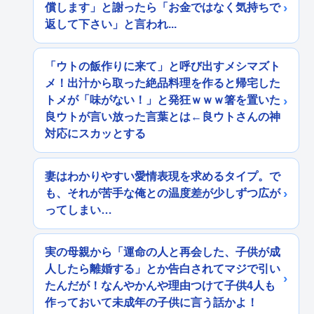
償します」と謝ったら「お金ではなく気持ちで
返して下さい」と言われ...
「ウトの飯作りに来て」と呼び出すメシマズト
メ！出汁から取った絶品料理を作ると帰宅した
トメが「味がない！」と発狂ｗｗｗ箸を置いた
良ウトが言い放った言葉とは←良ウトさんの神
対応にスカッとする
妻はわかりやすい愛情表現を求めるタイプ。で
も、それが苦手な俺との温度差が少しずつ広が
ってしまい…
実の母親から「運命の人と再会した、子供が成
人したら離婚する」とか告白されてマジで引い
たんだが！なんやかんや理由つけて子供4人も
作っておいて未成年の子供に言う話かよ！