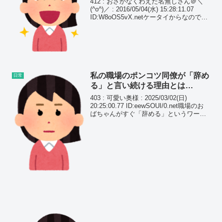
412 : おさかなくわえた名無しさん＠＼
(^o^)／ : 2016/05/04(水) 15:28:11.07
ID:W8oOS5vX.netケータイからなので読
みにくかったらすいません。 私…20歳
バイト 大阪 A…25歳 社員 東京 ...
私の職場のポンコツ同僚が「辞め
日常
る」と言い続ける理由とは…
403 : 可愛い奥様 : 2025/03/02(日)
20:25:00.77 ID:eewSOUI/0.net職場のお
ばちゃんがすぐ「辞める」というワード
を出す 週４出たいのに週３から週２に減
らされたら辞める、みたいなことで なぜ
人手不足...