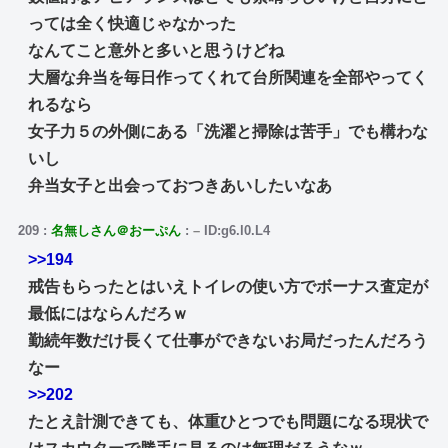
っては全く快適じゃなかった
なんてこと意外と多いと思うけどね
大層な弁当を毎日作ってくれて台所関連を全部やってく
れるなら
女子力５の外側にある「洗濯と掃除は苦手」でも構わな
いし
弁当女子と出会っておつきあいしたいなあ
209
:
名無しさん＠おーぷん
:
–
ID:g6.l0.L4
>>194
戒告もらったとはいえトイレの使い方でボーナス査定が
最低にはならんだろｗ
勤続年数だけ長くて仕事ができないお局だったんだろう
なー
>>202
たとえ計測できても、体重ひとつでも問題になる現状で