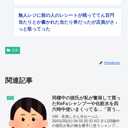
無人レジに前の人のレシートが残っててん百円
当たりとか書かれた当たり券だったが店員がさ
っと取ってった
日常
hinekure
関連記事
同棲中の彼氏が私が奮発して買っ
日常
たReFaシャンプーや化粧水を四
六時中使いまくってる…「言うの
もケチみたい」と悩んでいたら周
146 : 名無しさん＠おーぷん :
りの反応が…
26/01/20(火) 04:33:20 ID:XO.1f.L1同棲中
の彼氏が私の物を勝手に使うシャンプー