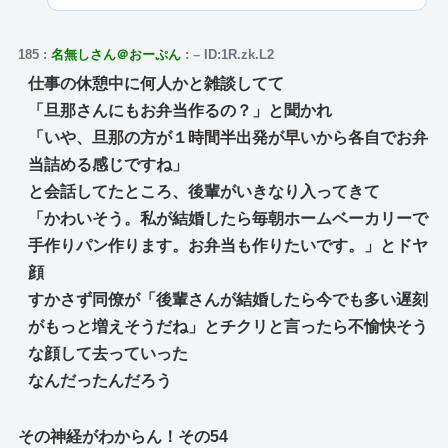
185
:
名無しさん＠おーぷん
:
–
ID:1R.zk.L2
仕事の休憩中に何人かと雑談してて
「旦那さんにもお弁当作るの？」と聞かれ
「いや、旦那の方が１時間半出発が早いから各自でお弁
当詰める感じですね」
と会話してたところ、後輩がいきなり入ってきて
「かわいそう。私が結婚したら毎朝ホームベーカリーで
手作りパン作ります。お弁当も作りたいです。」とドヤ
顔
すかさず同僚が「後輩さんが結婚したら今でも多い遅刻
がもっと増えそうだね」とチクリと言ったら不愉快そう
な顔して去っていった
なんだったんだろう
その神経がわからん！その54