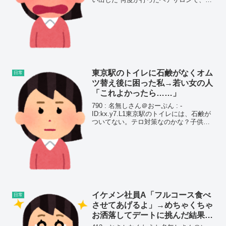
髪どうするか聞かれて、(左右に73くらい
で分けて斜めに流してるからそれを)少し
短く...
東京駅のトイレに石鹸がなくオム
日常
ツ替え後に困った私→若い女の人
「これよかったら……」
790 : 名無しさん＠おーぷん : -
ID:kx.y7.L1東京駅のトイレには、石鹸が
ついてない。テロ対策なのかな？子供が
うんうんしたオムツを替えた後それに気
づいて、一緒にいた母も除菌ティッシュ
持ってなかったからすごく困った。そし
たら、...
イケメン社員A「フルコース食べ
日常
させてあげるよ」→めちゃくちゃ
お洒落してデートに挑んだ結果ｗ
ｗｗｗｗ