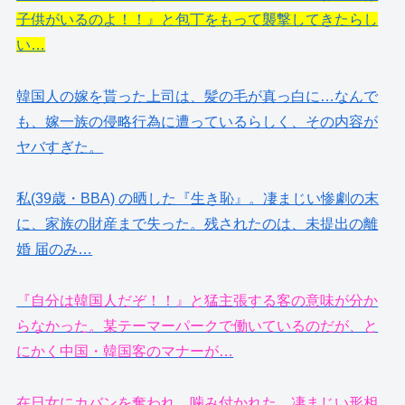
子供がいるのよ！！』と包丁をもって襲撃してきたらし
い…
韓国人の嫁を貰った上司は、髪の毛が真っ白に…なんで
も、嫁一族の侵略行為に遭っているらしく、その内容が
ヤバすぎた。
私(39歳・BBA) の晒した『生き恥』。凄まじい惨劇の末
に、家族の財産まで失った。残されたのは、未提出の離
婚 届のみ…
『自分は韓国人だぞ！！』と猛主張する客の意味が分か
らなかった。某テーマーパークで働いているのだが、と
にかく中国・韓国客のマナーが…
在日女にカバンを奪われ、噛み付かれた。凄まじい形相