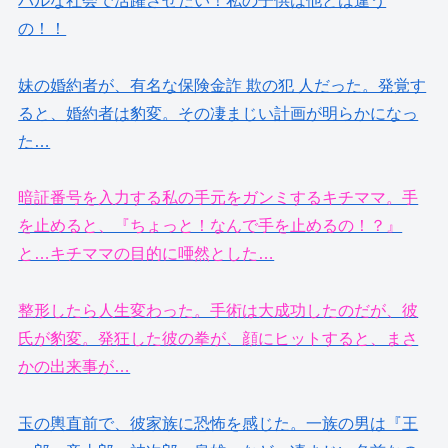
バルな社会で活躍させたい！私の子供は他とは違う
の！！
妹の婚約者が、有名な保険金詐 欺の犯 人だった。発覚す
ると、婚約者は豹変。その凄まじい計画が明らかになっ
た…
暗証番号を入力する私の手元をガンミするキチママ。手
を止めると、『ちょっと！なんで手を止めるの！？』
と…キチママの目的に唖然とした…
整形したら人生変わった。手術は大成功したのだが、彼
氏が豹変。発狂した彼の拳が、顔にヒットすると、まさ
かの出来事が…
玉の輿直前で、彼家族に恐怖を感じた。一族の男は『王