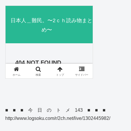
■ ■ ■ 今 日 の ト メ 143 ■ ■ ■
http://www.logsoku.com/r/2ch.net/live/1302445982/