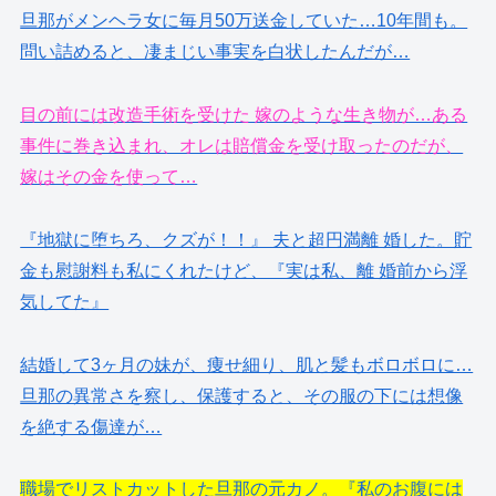
旦那がメンヘラ女に毎月50万送金していた…10年間も。
問い詰めると、凄まじい事実を白状したんだが…
目の前には改造手術を受けた 嫁のような生き物が…ある
事件に巻き込まれ、オレは賠償金を受け取ったのだが、
嫁はその金を使って…
『地獄に堕ちろ、クズが！！』 夫と超円満離 婚した。貯
金も慰謝料も私にくれたけど、『実は私、離 婚前から浮
気してた』
結婚して3ヶ月の妹が、痩せ細り、肌と髪もボロボロに…
旦那の異常さを察し、保護すると、その服の下には想像
を絶する傷達が…
職場でリストカットした旦那の元カノ。『私のお腹には