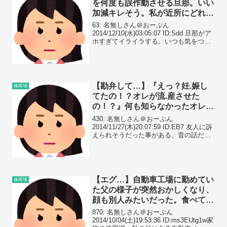
を何度も誤作動させる旦那。いい
加減キレそう。私が近所にどれだ
け謝ってることか…
63: 名無しさん＠おーぷん
2014/12/10(水)03:05:07 ID:Sdd 旦那がア
ホすぎてイライラする。いつも気をつけ
てって言ってるのに、シャワー浴びたあ
とバスルームのドア全開にするから、バ
スルームからの湯気で、キッチンの火
災...
【勘弁して…】『えっ？妊.娠し
修羅場
てたの！？オレが流.産させた
の！？』何も知らなかったオレに
対し、友人は怒り狂い、『訴えて
430: 名無しさん＠おーぷん
やる！』と…
2014/11/27(木)20:07:59 ID:EB7 友人に訴
えられそうだった事がある。昔の話だ
が、友人に引越ししたから手伝いに来て
ほしいと頼まれたので快諾した。
【エグ…】自動車工場に勤めてい
修羅場
た父の様子が突然おかしくなり、
顔も別人みたいだった。食べても
戻し、夜中に暴れ出す日々が続
870: 名無しさん＠おーぷん
き…
2014/10/04(土)19:53:36 ID:ms3EUtg1w家