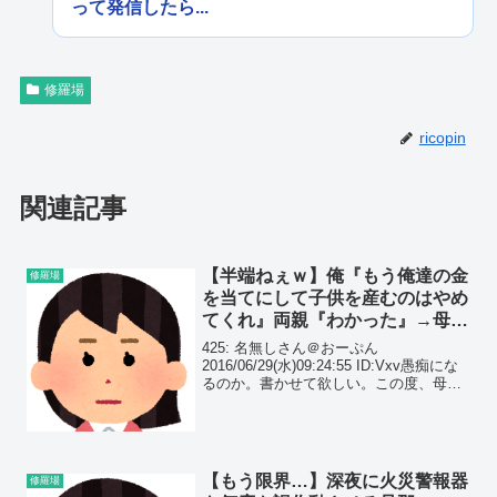
って発信したら...
修羅場
ricopin
関連記事
【半端ねぇｗ】俺『もう俺達の金
修羅場
を当てにして子供を産むのはやめ
てくれ』両親『わかった』→母
『10人目を妊.娠したよ～』
425: 名無しさん＠おーぷん
2016/06/29(水)09:24:55 ID:Vxv愚痴にな
るのか。書かせて欲しい。この度、母親
の10人目妊娠がわかった。俺は3人目で
27歳、母は45歳、父は48歳。これだけで
もどんなDQN家庭かわかると...
【もう限界…】深夜に火災警報器
修羅場