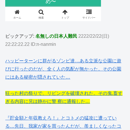
ピックアップ:
名無しの日本人難民
2222/22/22(日)
22:22:22.22 ID:n-nanmin
ハッピーターンに群がるゾンビ達…ある立派な公園に遊
びに行ったのだが、全く人の気配が無かった。その公園
にはある秘密が隠されていた…
狂った村の祭りで、リビングを破壊された。その鬼.畜す
ぎる内容に兄は静かに警 察に通報した…
『貯金額と年収教えろ！』とコトメの猛攻に遭ってい
る…先日、我家が家を買ったんだが、羨ましくなったコ