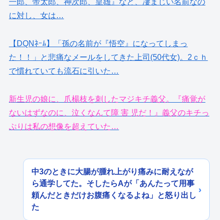
一郎、帝太郎、神次郎、皇雄』など、凄まじい名前なの
に対し、女は…
【DQNﾈｰﾑ】「孫の名前が『悟空』になってしまっ
た！！」と悲痛なメールをしてきた上司(50代女)。2ｃｈ
で慣れていても流石に引いた…
新生児の娘に、爪楊枝を刺したマジキチ義父。『痛覚が
ないはずなのに、泣くなんて障 害 児だ！』義父のキチっ
ぷりは私の想像を超えていた…
中3のときに大腸が腫れ上がり痛みに耐えなが
ら通学してた。そしたらAが「あんたって用事
頼んだときだけお腹痛くなるよね」と怒り出し
た