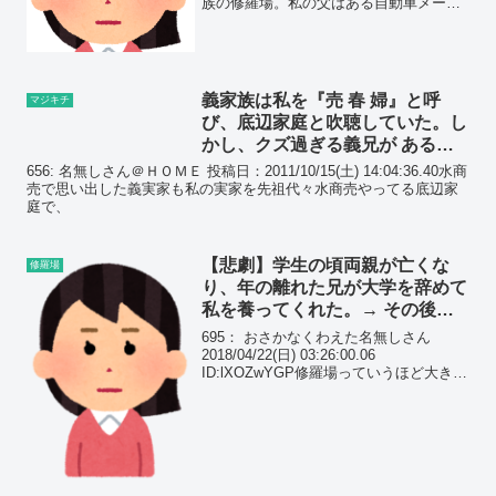
族の修羅場。私の父はある自動車メーカ
ーの工場に勤めていた。私がまだ小２の
頃、父に肩車されて出掛け街中を走る車
を見てはお父ちゃんが作ってる車...
義家族は私を『売 春 婦』と呼
マジキチ
び、底辺家庭と吹聴していた。し
かし、クズ過ぎる義兄が ある事
件を起こすと、義家は地獄行き
656: 名無しさん＠ＨＯＭＥ 投稿日：2011/10/15(土) 14:04:36.40水商
に…
売で思い出した義実家も私の実家を先祖代々水商売やってる底辺家
庭で、
【悲劇】学生の頃両親が亡くな
修羅場
り、年の離れた兄が大学を辞めて
私を養ってくれた。→ その後、
兄の彼女が同居するようになる
695： おさかなくわえた名無しさん
と…
2018/04/22(日) 03:26:00.06
ID:lXOZwYGP修羅場っていうほど大きな
出来事があったわけではない上に無駄に
長いです。 上手くまとめられずすみませ
ん。私にはひとまわり以上年の離...