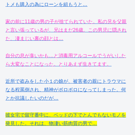
トメも購入の為にローンを組もうと…
家の前に11歳の男の子が捨てられていた。私の兄を父親
と言い張っているが、兄はまだ26歳。この男児に隠され
た、凄まじい裏の顔とは…
自分の息が臭いかも…と消毒用アルコールでうがいした
ら大変なことになった。とりあえず生きてます。
近所で盗みをした小１の娘が、被害者の親にトラウマに
なる程罵倒され、精神がボロボロになってしまった。何
とか抗議したいのだが…
彼女宅で留守番中に、ベッドの下でとんでもないモノを
発見した。それは、物凄い筋肉質の男で…