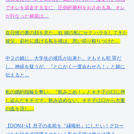
でオレを追走する女に、圧倒的勝利をおさめる為、オレ
が行なった秘策は…
在日彼の裏の顔を見た…妊 婦の私にセク ハラをしてきた
彼父。必ﾀﾋに逃げる私を彼は、思い切り殴りつけた。
中２の娘に、大学生の彼氏が出来た。そもそも犯 罪だ
し、神経を疑うが、『とにかく一度会わせろ！』と娘に
伝えると…
私の婚約指輪を奪い、『飲みこめ！』とキチ子の口に押
し込んだキチママ。飲み込めない、キチ子は口から大量
の血を流し…
【DQNﾈｰﾑ】息子の名前を『縁唯杜』にしたい！グロー