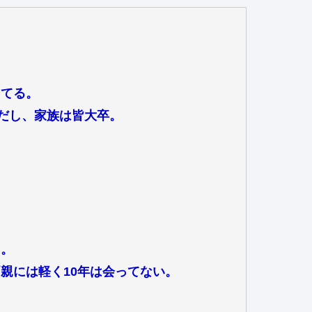
ってる。
員だし、家族は皆大卒。
る。
親には軽く10年は会ってない。