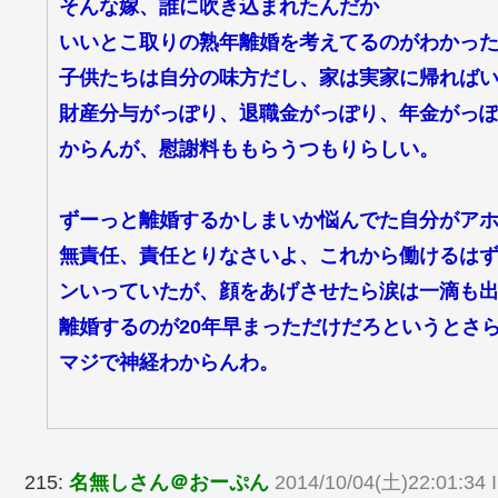
そんな嫁、誰に吹き込まれたんだか
いいとこ取りの熟年離婚を考えてるのがわかっ
子供たちは自分の味方だし、家は実家に帰れば
財産分与がっぽり、退職金がっぽり、年金がっ
からんが、慰謝料ももらうつもりらしい。
ずーっと離婚するかしまいか悩んでた自分がア
無責任、責任とりなさいよ、これから働けるは
ンいっていたが、顔をあげさせたら涙は一滴も
離婚するのが20年早まっただけだろというとさ
マジで神経わからんわ。
215:
名無しさん＠おーぷん
2014/10/04(土)22:01:3