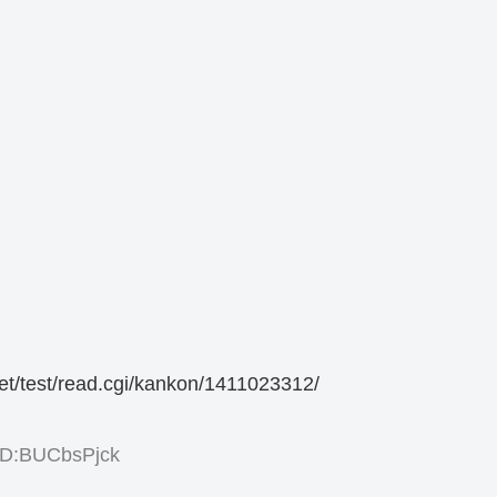
st/read.cgi/kankon/1411023312/
ID:BUCbsPjck