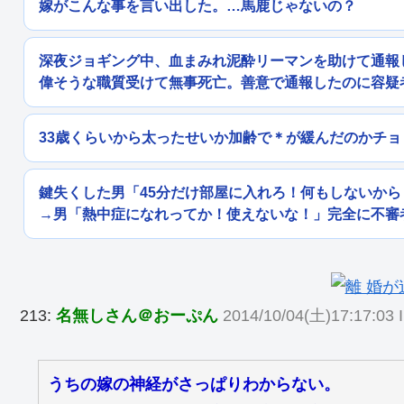
嫁がこんな事を言い出した。…馬鹿じゃないの？
深夜ジョギング中、血まみれ泥酔リーマンを助けて通報
偉そうな職質受けて無事死亡。善意で通報したのに容疑
33歳くらいから太ったせいか加齢で＊が緩んだのかチ
鍵失くした男「45分だけ部屋に入れろ！何もしないか
→男「熱中症になれってか！使えないな！」完全に不審
213:
名無しさん＠おーぷん
2014/10/04(土)17:17:03 
うちの嫁の神経がさっぱりわからない。