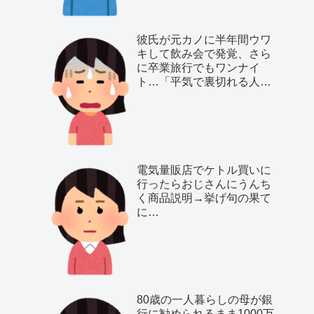
彼氏が元カノに半年間ウワ
キして飲み会で発覚、さら
に卒業旅行でもワンナイ
ト…「平気で裏切れる人種
だ」と気付いた私は…
電気量販店でケトル買いに
行ったらおじさんにうんち
く商品説明→挙げ句の果て
に…
80歳の一人暮らしの母が銀
行に勧められるまま1000万