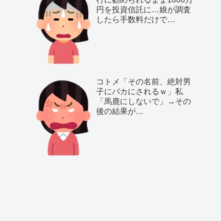
円を投資信託に…娘が調査
したら手数料だけで…
コトメ「その名前、絶対男
子にバカにされるｗ」私
「馬鹿にしないで」→その
後の結果が…