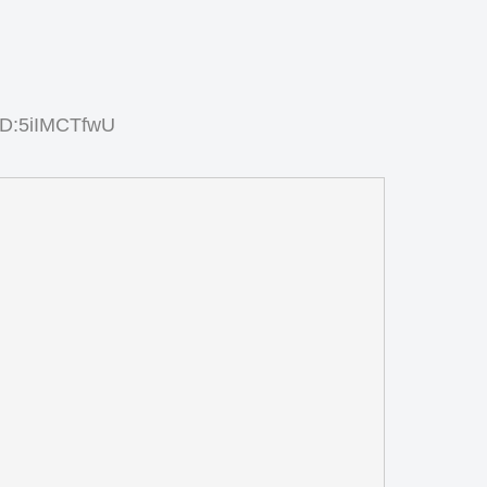
ID:5iIMCTfwU
、
、