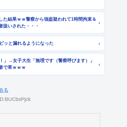
した結果ｗｗ警察から強盗疑われて1時間拘束＆
者扱いされた・・・
ョビッと漏れるようになった
ら！」→女子大生「無理です（警察呼びます）」
者で草ｗｗｗ
ID:BUCbsPjck