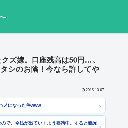
〜
クズ嫁。口座残高は50円…。
アタシのお陰！今なら許してや
2015.10.07
ハメになった件www
なので、今姑が出ていくよう要請中。すると義兄