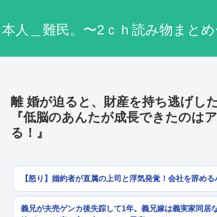
日本人＿難民。〜2ｃｈ読み物まとめ
離 婚が迫ると、財産を持ち逃げした
『低脳のあんたが成長できたのは
る！』
【怒り】婚約者が直属の上司と浮気発覚！会社を辞める
義兄が夫売ゲンカ後失踪して1年。義兄嫁は義実家同居