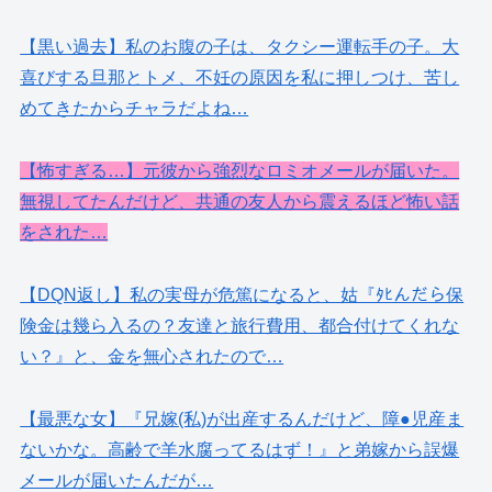
【黒い過去】私のお腹の子は、タクシー運転手の子。大
喜びする旦那とトメ、不妊の原因を私に押しつけ、苦し
めてきたからチャラだよね…
【怖すぎる…】元彼から強烈なロミオメールが届いた。
無視してたんだけど、共通の友人から震えるほど怖い話
をされた…
【DQN返し】私の実母が危篤になると、姑『ﾀﾋんだら保
険金は幾ら入るの？友達と旅行費用、都合付けてくれな
い？』と、金を無心されたので…
【最悪な女】『兄嫁(私)が出産するんだけど、障●児産ま
ないかな。高齢で羊水腐ってるはず！』と弟嫁から誤爆
メールが届いたんだが…