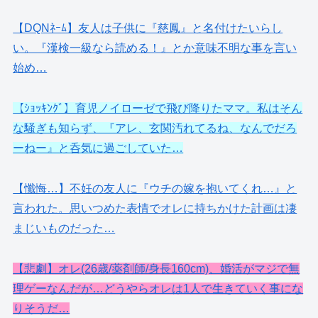
【DQNﾈｰﾑ】友人は子供に『慈鳳』と名付けたいらし
い。『漢検一級なら読める！』とか意味不明な事を言い
始め…
【ｼｮｯｷﾝｸﾞ】育児ノイローゼで飛び降りたママ。私はそん
な騒ぎも知らず、『アレ、玄関汚れてるね、なんでだろ
ーねー』と呑気に過ごしていた…
【懺悔…】不妊の友人に『ウチの嫁を抱いてくれ…』と
言われた。思いつめた表情でオレに持ちかけた計画は凄
まじいものだった…
【悲劇】オレ(26歳/薬剤師/身長160cm)、婚活がマジで無
理ゲーなんだが…どうやらオレは1人で生きていく事にな
りそうだ…