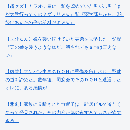
【超クズ】カラオケ屋に、私を虐めていた男が…男『ま
だ大学行ってんの？ダッサｗｗ』私『薬学部だから、2年
後はあんたの倍の給料だよｗｗ』
【玉ひゅん】嫁を襲い続けていた実弟を去勢した。父親
『実の姉を襲うような奴だ。潰されても文句は言えな
い』
【復讐】アンパン中毒のＤＱＮに重傷を負わされ、野球
の道を諦めた。数年後、同窓会でそのＤＱＮと遭遇した
オレに、ある感情が…
【悲劇】家族に見離された放置子は、雑居ビルで冷たく
なって発見された。その内容が気の毒すぎてムネが痛す
ぎる…