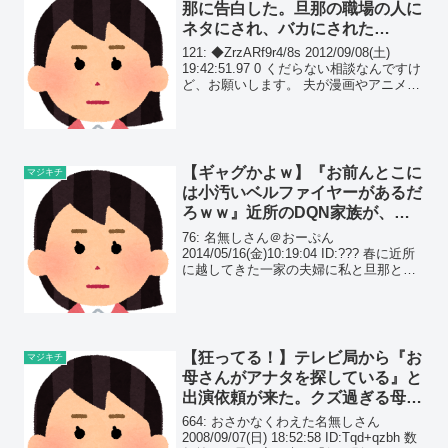
那に告白した。旦那の職場の人に
ネタにされ、バカにされた…
121: ◆ZrzARf9r4/8s 2012/09/08(土)
19:42:51.97 0 くだらない相談なんですけ
ど、お願いします。 夫が漫画やアニメを
全く見ません。 ドラゴンボールですら
「龍のボール集めて戦うんでしょ？」程
度。 スラダ...
【ギャグかよｗ】『お前んとこに
マジキチ
は小汚いベルファイヤーがあるだ
ろｗｗ』近所のDQN家族が、ウ
チにある５台の車を『貸せ！』と
76: 名無しさん＠おーぷん
喚いているんだが…
2014/05/16(金)10:19:04 ID:??? 春に近所
に越してきた一家の夫婦に私と旦那と娘
の車を貸してクレクレされた。いやいや
いやwwwアンタんとこ大きく立派でゴテ
ゴテ飾り付けた旦那曰く「喰らえ俺の...
【狂ってる！】テレビ局から『お
マジキチ
母さんがアナタを探している』と
出演依頼が来た。クズ過ぎる母が
テレビで騙った美談がヤバすぎて
664: おさかなくわえた名無しさん
ｗｗ
2008/09/07(日) 18:52:58 ID:Tqd+qzbh 数