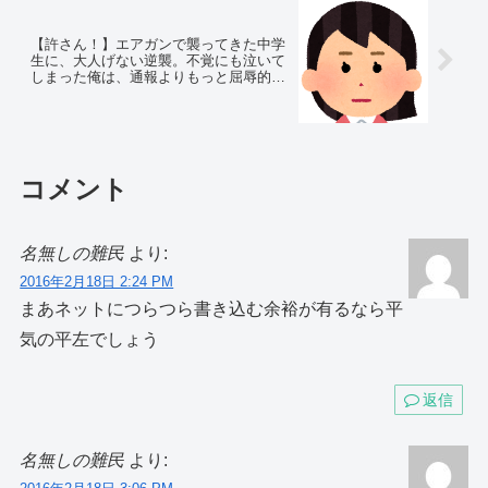
【許さん！】エアガンで襲ってきた中学
生に、大人げない逆襲。不覚にも泣いて
しまった俺は、通報よりもっと屈辱的な
復讐を決行した。
コメント
名無しの難民
より:
2016年2月18日 2:24 PM
まあネットにつらつら書き込む余裕が有るなら平
気の平左でしょう
返信
名無しの難民
より: