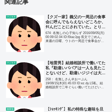
関連記事
【クズ一家】義父の一周忌の食事
マジキチ
会に呼んでもらえないどころか、
ﾀﾋんだことにされていた。とりあ
えず、３歳の娘と逃げるつもり。
674: 名無しの心子知らず 2016/09/05(月)
00:09:02.04 ID:l5tazJpg 長文でごめん。
来週の日曜、ウトの一周忌で食事会があ
る。 いい嫁キャンペーンはウトの生前に
既に終わりを迎えた。 食事会は、トメ、
トメの...
【地雷男】結婚相談所で働いてた
マジキチ
私『勘違いババアは一人も見たこ
とないけど、勘違いジジイは大量
に見た。ネットに毒されすぎ…』
258： 名無しさん＠おーぷん
19/08/15(木)01:45:03 ID:ez.dy.L5私、結
婚相談所で二年ぐらい働いてたけどいわ
ゆる勘違いババアなんて一人も見たこと
なかったけど、逆の勘違いジジイは大量
に見たよ。
【ｼｮｯｷﾝｸﾞ】私の特殊な趣味を旦
修羅場