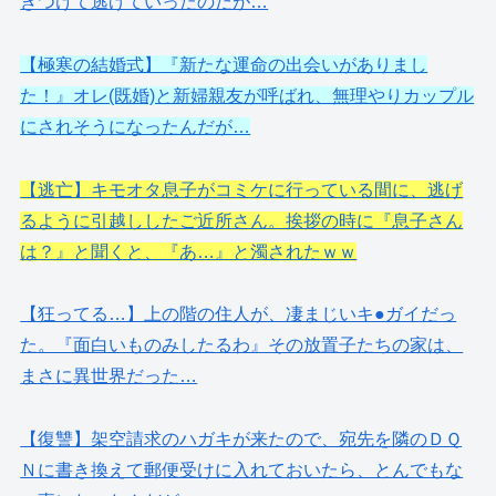
きつけて逃げていったのだが…
【極寒の結婚式】『新たな運命の出会いがありまし
た！』オレ(既婚)と新婦親友が呼ばれ、無理やりカップル
にされそうになったんだが…
【逃亡】キモオタ息子がコミケに行っている間に、逃げ
るように引越ししたご近所さん。挨拶の時に『息子さん
は？』と聞くと、『あ…』と濁されたｗｗ
【狂ってる…】上の階の住人が、凄まじいキ●ガイだっ
た。『面白いものみしたるわ』その放置子たちの家は、
まさに異世界だった…
【復讐】架空請求のハガキが来たので、宛先を隣のＤＱ
Ｎに書き換えて郵便受けに入れておいたら、とんでもな