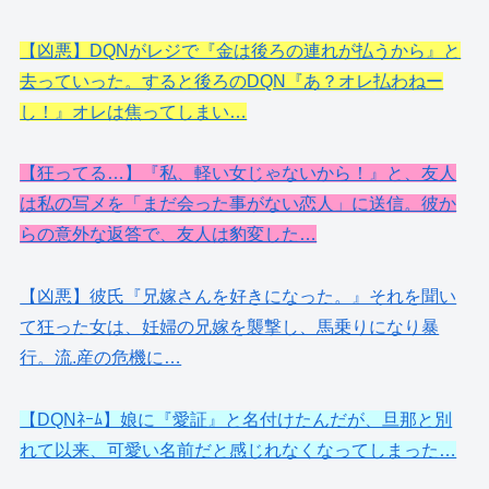
【凶悪】DQNがレジで『金は後ろの連れが払うから』と
去っていった。すると後ろのDQN『あ？オレ払わねー
し！』オレは焦ってしまい…
【狂ってる…】『私、軽い女じゃないから！』と、友人
は私の写メを「まだ会った事がない恋人」に送信。彼か
らの意外な返答で、友人は豹変した…
【凶悪】彼氏『兄嫁さんを好きになった。』それを聞い
て狂った女は、妊婦の兄嫁を襲撃し、馬乗りになり暴
行。流.産の危機に…
【DQNﾈｰﾑ】娘に『愛証』と名付けたんだが、旦那と別
れて以来、可愛い名前だと感じれなくなってしまった…