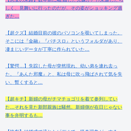
しく、見舞いに行ったのだが、その姿がショッキング過
ぎた…
【超クズ】結婚目前の彼のパソコンを覗いてしまった。
そこには『金融』『パチスロ』というフォルダがあり、
凄まじいデータが丁寧に作られていた…
【驚愕…】失踪した母が突然現れ、幼い弟を連れ去っ
た。『あんた邪魔』と、私は母に吹っ飛ばされて気を失
い、暫くすると…
【超キチ】新婦の母がチマチョゴリを着て参列してい
た…それを見た新郎親族は騒然。新婦側が在日じゃない
事を弁明するも…