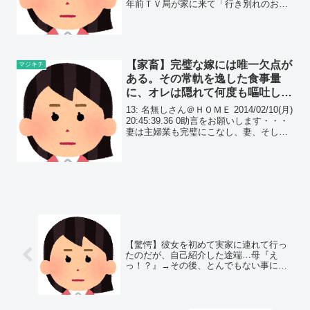
年前ＴＶ局が家に来て「行き別れのお母
さんが捜してます」とか言ってきた。 生
き別れ違うｗｗ捨てられたのｗｗｗ 男作
って３回家出して、...
【家畜】完璧な嫁には唯一欠点が
マジキチ
ある。その常軌を逸した食事量
に、オレは隠れて何度も嘔吐して
いる。
13: 名無しさん＠ＨＯＭＥ 2014/02/10(月)
20:45:39.36 0助言をお願いします・・・
妻は主婦業も完璧にこなし、妻、そして
子供たちの母親として非の打ち所の無い
人物です。ですが、かなり完璧主義なん
です。私は太りやすい体質...
【驚愕】彼女を初めて実家に連れて行っ
たのだが、自己紹介した途端…母『え
っ！？』→その後、とんでもない事にな
ったんだが…