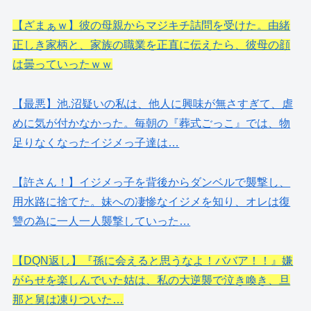
【ざまぁｗ】彼の母親からマジキチ詰問を受けた。由緒
正しき家柄と、家族の職業を正直に伝えたら、彼母の顔
は曇っていったｗｗ
【最悪】池.沼疑いの私は、他人に興味が無さすぎて、虐
めに気が付かなかった。毎朝の『葬式ごっこ』では、物
足りなくなったイジメっ子達は…
【許さん！】イジメっ子を背後からダンベルで襲撃し、
用水路に捨てた。妹への凄惨なイジメを知り、オレは復
讐の為に一人一人襲撃していった…
【DQN返し】『孫に会えると思うなよ！ババア！！』嫌
がらせを楽しんでいた姑は、私の大逆襲で泣き喚き、旦
那と舅は凍りついた…