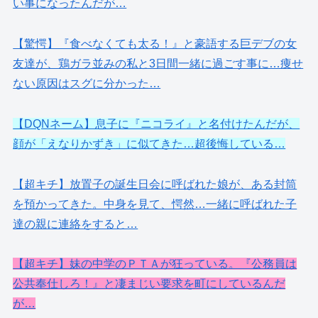
い事になったんだが…
【驚愕】『食べなくても太る！』と豪語する巨デブの女
友達が、鶏ガラ並みの私と3日間一緒に過ごす事に…痩せ
ない原因はスグに分かった…
【DQNネーム】息子に『ニコライ』と名付けたんだが、
顔が「えなりかずき」に似てきた…超後悔している…
【超キチ】放置子の誕生日会に呼ばれた娘が、ある封筒
を預かってきた。中身を見て、愕然…一緒に呼ばれた子
達の親に連絡をすると…
【超キチ】妹の中学のＰＴＡが狂っている。『公務員は
公共奉仕しろ！』と凄まじい要求を町にしているんだ
が…