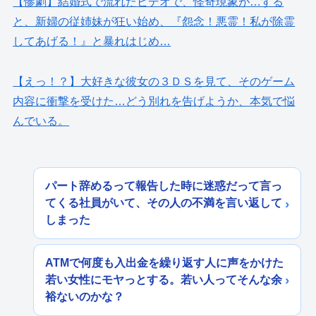
【惨劇】結婚式で流れたビデオで、怪奇現象が…する
と、新婦の従姉妹が狂い始め、『怨念！悪霊！私が除霊
してあげる！』と暴れはじめ…
【えっ！？】大好きな彼女の３ＤＳを見て、そのゲーム
内容に衝撃を受けた…どう別れを告げようか、本気で悩
んでいる。
パート辞めるって報告した時に迷惑だって言っ
てくる社員がいて、その人の不満を言い返して
しまった
ATMで何度も入出金を繰り返す人に声をかけた
若い女性にモヤっとする。若い人ってそんな余
裕ないのかな？