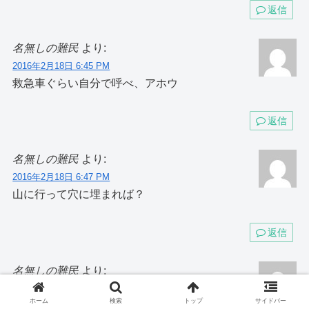
返信
名無しの難民
より:
2016年2月18日 6:45 PM
救急車ぐらい自分で呼べ、アホウ
返信
名無しの難民
より:
2016年2月18日 6:47 PM
山に行って穴に埋まれば？
返信
名無しの難民
より:
2016年2月18日 8:03 PM
ホーム
検索
トップ
サイドバー
子供に対する懺悔や謝罪は０で、自分のことばっ