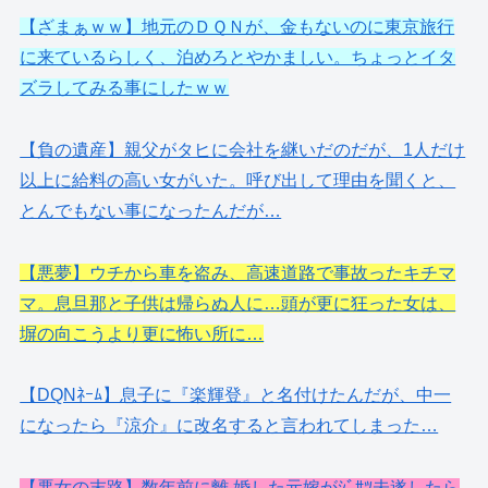
【ざまぁｗｗ】地元のＤＱＮが、金もないのに東京旅行
に来ているらしく、泊めろとやかましい。ちょっとイタ
ズラしてみる事にしたｗｗ
【負の遺産】親父がタヒに会社を継いだのだが、1人だけ
以上に給料の高い女がいた。呼び出して理由を聞くと、
とんでもない事になったんだが…
【悪夢】ウチから車を盗み、高速道路で事故ったキチマ
マ。息旦那と子供は帰らぬ人に…頭が更に狂った女は、
塀の向こうより更に怖い所に…
【DQNﾈｰﾑ】息子に『楽輝登』と名付けたんだが、中一
になったら『涼介』に改名すると言われてしまった…
【悪女の末路】数年前に離.婚した元嫁がｼﾞｻﾂ未遂したら