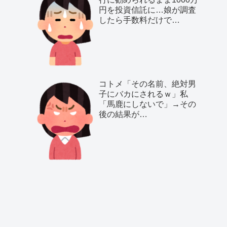
円を投資信託に…娘が調査
したら手数料だけで…
コトメ「その名前、絶対男
子にバカにされるｗ」私
「馬鹿にしないで」→その
後の結果が…