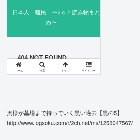
奥様が墓場まで持っていく黒い過去【黒の5】
http://www.logsoku.com/r/2ch.net/ms/1258047567/