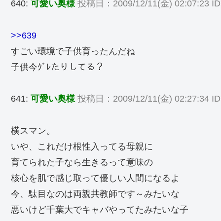
640:
可愛い奥様
投稿日：2009/12/11(金) 02:07:23 I
>>639
すごい環境で子供育ったんだね
子供今ｸﾞﾚたりしてる？
641:
可愛い奥様
投稿日：2009/12/11(金) 02:27:34 ID
横スマン。
いや、これだけ根性入ってる母親に
育てられた子なら生きるって意味の
核心を肌で感じ取って優しい人間になるよ
今、駄目なのは両親共教師です～みたいな
悪いけど千葉大でキャバやってたみたいな子