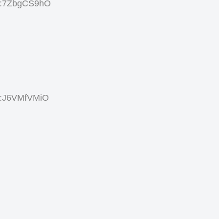
D:7ZbgCS9hO
:J6VMfVMiO