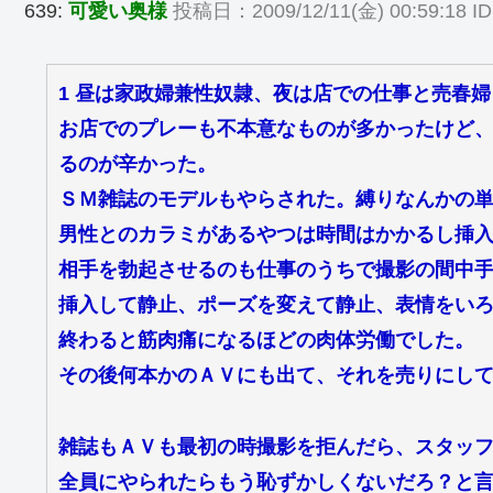
639:
可愛い奥様
投稿日：2009/12/11(金) 00:59:18 ID
1 昼は家政婦兼性奴隷、夜は店での仕事と売春
お店でのプレーも不本意なものが多かったけど
るのが辛かった。
ＳＭ雑誌のモデルもやらされた。縛りなんかの
男性とのカラミがあるやつは時間はかかるし挿
相手を勃起させるのも仕事のうちで撮影の間中
挿入して静止、ポーズを変えて静止、表情をい
終わると筋肉痛になるほどの肉体労働でした。
その後何本かのＡＶにも出て、それを売りにし
雑誌もＡＶも最初の時撮影を拒んだら、スタッ
全員にやられたらもう恥ずかしくないだろ？と