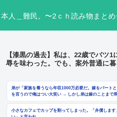
日本人＿難民。〜2ｃｈ読み物まとめ
【漆黒の過去】私は、22歳でバツ
辱を味わった。でも、案外普通に暮
弟が「家族を養うなら年収1000万必要だ。嫁をパート
を言うので俺はつい大笑い → しかし弟は嫁のことまで
小さなカフェでカップを割ってしまった。「弁償します
い」と言われ...