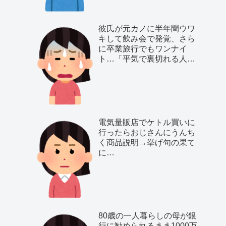
彼氏が元カノに半年間ウワ
キして飲み会で発覚、さら
に卒業旅行でもワンナイ
ト…「平気で裏切れる人種
だ」と気付いた私は…
電気量販店でケトル買いに
行ったらおじさんにうんち
く商品説明→挙げ句の果て
に…
80歳の一人暮らしの母が銀
行に勧められるまま1000万