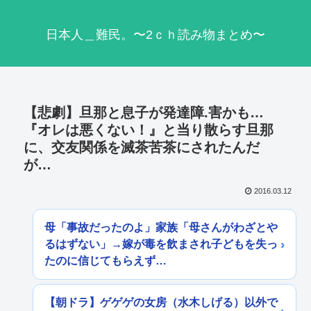
日本人＿難民。〜2ｃｈ読み物まとめ〜
【悲劇】旦那と息子が発達障.害かも…
『オレは悪くない！』と当り散らす旦那
に、交友関係を滅茶苦茶にされたんだ
が…
2016.03.12
母「事故だったのよ」家族「母さんがわざとや
るはずない」→嫁が毒を飲まされ子どもを失っ
たのに信じてもらえず…
【朝ドラ】ゲゲゲの女房（水木しげる）以外で