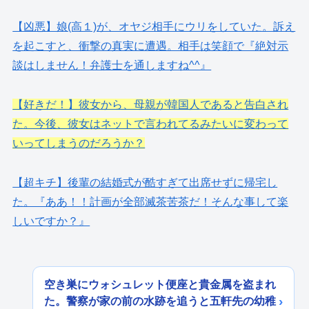
【凶悪】娘(高１)が、オヤジ相手にウリをしていた。訴え
を起こすと、衝撃の真実に遭遇。相手は笑顔で『絶対示
談はしません！弁護士を通しますね^^』
【好きだ！】彼女から、母親が韓国人であると告白され
た。今後、彼女はネットで言われてるみたいに変わって
いってしまうのだろうか？
【超キチ】後輩の結婚式が酷すぎて出席せずに帰宅し
た。『ああ！！計画が全部滅茶苦茶だ！そんな事して楽
しいですか？』
空き巣にウォシュレット便座と貴金属を盗まれ
た。警察が家の前の水跡を追うと五軒先の幼稚