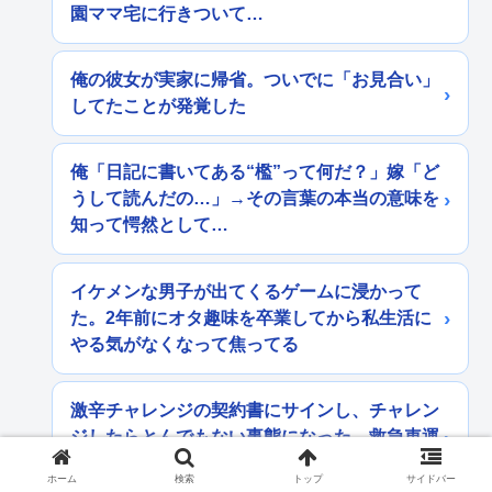
園ママ宅に行きついて…
俺の彼女が実家に帰省。ついでに「お見合い」
してたことが発覚した
俺「日記に書いてある“檻”って何だ？」嫁「ど
うして読んだの…」→その言葉の本当の意味を
知って愕然として…
イケメンな男子が出てくるゲームに浸かって
た。2年前にオタ趣味を卒業してから私生活に
やる気がなくなって焦ってる
激辛チャレンジの契約書にサインし、チャレン
ジしたらとんでもない事態になった。救急車運
ばれ胃の洗浄や入院2日で10万超えて...
ホーム
検索
トップ
サイドバー