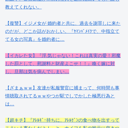
教えてくれない。
【復讐】イジメ女が 婚約者と共に、過去を謝罪しに来た
のだが、どこか話がおかしい。『ﾔﾏﾝﾊﾞﾒｲｸで、中指立て
てる女の写真』を婚約者に…
【イカレた女】『浮.気じゃない！これは真実の愛！邪魔
した罰として、慰謝料と財産よこせ！！』喚く嫁に対
し、旦那は気を病んでしまい…
【ざまぁｗｗ】友達が私服警官に捕まって、何時間も事
情聴取されてるｗｗやつが駅でしでかした極悪行為と
は…
【超キチ】『ｱﾚﾙｷﾞｰ持ちに、ｱﾚﾙｹﾞﾝの食べ物を出すって