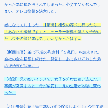
かった為に揉み消されてしまった。心労で父がﾀﾋんでし
まい、オレは復讐を決意した。
者になってしまった…
【驚愕】祖父の葬式に行ったら、
『あなたの叔母です』と、セーラー服姿の謎の女子がい
た…ウチの親兄弟は男しかいなかったはず…
【断固拒否】弟は不.倫の慰謝料『５兆円』を請求され、
会社の金を横領し続けた。発覚し、あっさりｼﾞｻﾂした弟
の後始末が我家に…
【強烈】兄が酷いイジメで、女子をｼﾞｻﾂに追い込んだ…
事態が発覚すると、母が豹変し、兄の生活が地獄に変わ
った。
【バカ夫婦】嫁『毎年200万ずつ貯金しよう！』今年で結