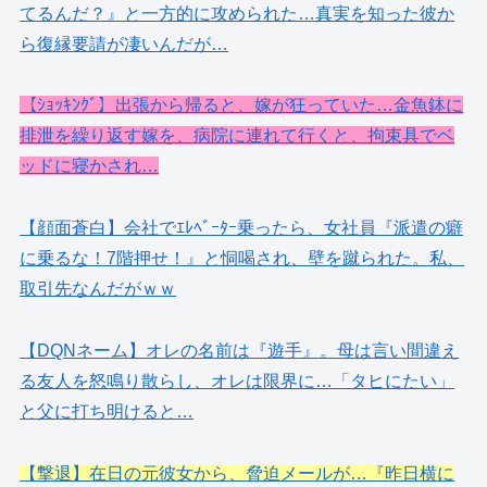
てるんだ？』と一方的に攻められた…真実を知った彼か
ら復縁要請が凄いんだが…
【ｼｮｯｷﾝｸﾞ】出張から帰ると、嫁が狂っていた…金魚鉢に
排泄を繰り返す嫁を、病院に連れて行くと、拘束具でベ
ッドに寝かされ…
【顔面蒼白】会社でｴﾚﾍﾞｰﾀｰ乗ったら、女社員『派遣の癖
に乗るな！7階押せ！』と恫喝され、壁を蹴られた。私、
取引先なんだがｗｗ
【DQNネーム】オレの名前は『遊手』。母は言い間違え
る友人を怒鳴り散らし、オレは限界に…「タヒにたい」
と父に打ち明けると…
【撃退】在日の元彼女から、脅迫メールが…『昨日横に