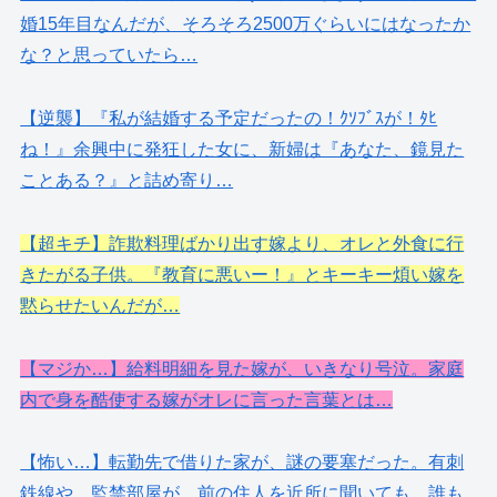
婚15年目なんだが、そろそろ2500万ぐらいにはなったか
な？と思っていたら…
【逆襲】『私が結婚する予定だったの！ｸｿﾌﾞｽが！ﾀﾋ
ね！』余興中に発狂した女に、新婦は『あなた、鏡見た
ことある？』と詰め寄り…
【超キチ】詐欺料理ばかり出す嫁より、オレと外食に行
きたがる子供。『教育に悪いー！』とキーキー煩い嫁を
黙らせたいんだが…
【マジか…】給料明細を見た嫁が、いきなり号泣。家庭
内で身を酷使する嫁がオレに言った言葉とは…
【怖い…】転勤先で借りた家が、謎の要塞だった。有刺
鉄線や、監禁部屋が…前の住人を近所に聞いても、誰も