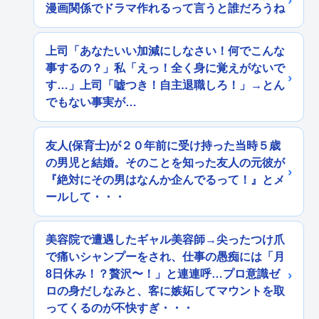
漫画関係でドラマ作れるって言うと誰だろうね
上司「あなたいい加減にしなさい！何でこんな
事するの？」私「えっ！全く身に覚えがないで
す…」上司「嘘つき！自主退職しろ！」→とん
でもない事実が…
友人(保育士)が２０年前に受け持った当時５歳
の男児と結婚。そのことを知った友人の元彼が
『絶対にその男はなんか企んでるって！』とメ
ールして・・・
美容院で遭遇したギャル美容師→尖ったつけ爪
で痛いシャンプーをされ、仕事の愚痴には「月
8日休み！？贅沢〜！」と連連呼…プロ意識ゼ
ロの身だしなみと、客に嫉妬してマウントを取
ってくるのが不快すぎ・・・