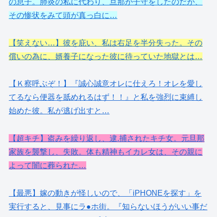
の息子。肺炎の私に代わり、旦那が子守をしたのだが、
その惨状をみて頭が真っ白に…
【笑えない…】彼を庇い、私は右足を半分失った。その
償いの為に、婿養子になった彼に待っていた地獄とは…
【Ｋ察呼ぶぞ！】『誠心誠意オレに仕えろ！オレを愛し
てるなら便器を舐めれるはず！！』と私を強烈に束縛し
始めた彼。私が逃げ出すと…
【超キチ】盗みを繰り返し、逮.捕されたキチ女。元旦那
家族を襲撃し、失敗。体も精神もイカレ女は、その親に
よって闇に葬られた…
【最悪】嫁の動きが怪しいので、「iPHONEを探す」を
実行すると、見事にラ●ホ街。『知らないほうがいい事だ