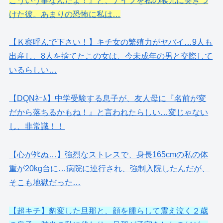
こういう事なんだよ！』と、ナイフを私の喉元に突きつ
けた彼。あまりの恐怖に私は…
【Ｋ察呼んで下さい！】キチ女の繁殖力がヤバイ…9人も
出産し、8人を捨てたこの女は、今未成年の男と交際して
いるらしい…
【DQNﾈｰﾑ】中学受験する息子が、友人母に『名前が変
だから落ちるかもね！』と言われたらしい…変じゃない
し、非常識！！
【心がﾀﾋぬ…】強烈なストレスで、身長165cmの私の体
重が20kg台に…病院に連行され、強制入院したんだが、
そこも地獄だった…
【超キチ】豹変した旦那と、顔を腫らして震え泣く２歳