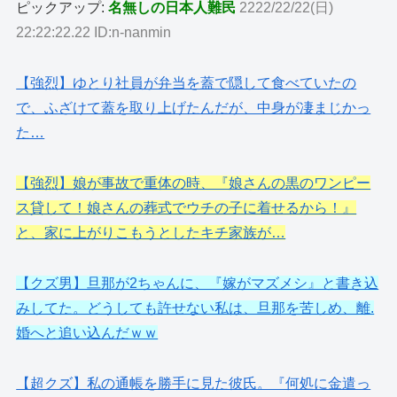
ピックアップ:
名無しの日本人難民
2222/22/22(日)
22:22:22.22 ID:n-nanmin
【強烈】ゆとり社員が弁当を蓋で隠して食べていたの
で、ふざけて蓋を取り上げたんだが、中身が凄まじかっ
た…
【強烈】娘が事故で重体の時、『娘さんの黒のワンピー
ス貸して！娘さんの葬式でウチの子に着せるから！』
と、家に上がりこもうとしたキチ家族が…
【クズ男】旦那が2ちゃんに、『嫁がマズメシ』と書き込
みしてた。どうしても許せない私は、旦那を苦しめ、離.
婚へと追い込んだｗｗ
【超クズ】私の通帳を勝手に見た彼氏。『何処に金遣っ