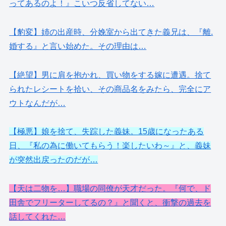
ってあるのよ！』こいつ反省してない…
【豹変】姉の出産時、分娩室から出てきた義兄は、『離.
婚する』と言い始めた。その理由は…
【絶望】男に肩を抱かれ、買い物をする嫁に遭遇。捨て
られたレシートを拾い、その商品名をみたら、完全にア
ウトなんだが…
【極悪】娘を捨て、失踪した義妹。15歳になったある
日、『私の為に働いてもらう！楽したいわ～』と、義妹
が突然出戻ったのだが…
【天は二物を…】職場の同僚が天才だった。『何で、ド
田舎でフリーターしてるの？』と聞くと、衝撃の過去を
話してくれた…