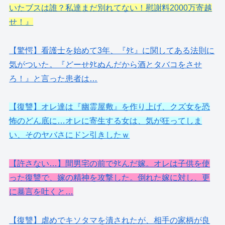
いたブスは誰？私達まだ別れてない！慰謝料2000万寄越
せ！』
【驚愕】看護士を始めて3年、『ﾀﾋ』に関してある法則に
気がついた。『どーせﾀﾋぬんだから酒とタバコをさせ
ろ！』と言った患者は…
【復讐】オレ達は『幽霊屋敷』を作り上げ、クズ女を恐
怖のどん底に…オレに寄生する女は、気が狂ってしま
い、そのヤバさにドン引きしたｗ
【許さない…】間男宅の前でﾀﾋんだ嫁。オレは子供を使
った復讐で、嫁の精神を攻撃した。倒れた嫁に対し、更
に暴言を吐くと…
【復讐】虐めでキソタマを潰されたが、相手の家柄が良