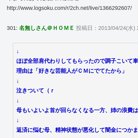
http://www.logsoku.com/r/2ch.net/live/1366292607/
301:
名無しさん＠ＨＯＭＥ
投稿日：2013/04/24(水) 2
↓
ほぼ全部肩代わりしてもらったので調子こいて
理由は「好きな芸能人がＣＭにでてたから」
↓
泣きついて（ｒ
↓
母もいよいよ首が回らなくなる一方、姉の浪費
↓
返済に悩む母、精神状態が悪化して闇金につか