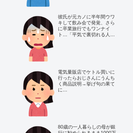
彼氏が元カノに半年間ウワ
キして飲み会で発覚、さら
に卒業旅行でもワンナイ
ト…「平気で裏切れる人種
だ」と気付いた私は…
電気量販店でケトル買いに
行ったらおじさんにうんち
く商品説明→挙げ句の果て
に…
80歳の一人暮らしの母が銀
行に勧められるまま1000万