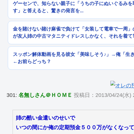
ゲーセンで、知らない親子に「うちの子にぬいぐるみを
す」と答えると、驚きの発言を...
金を賭けない賭け麻雀で負けて「女装して電車で一周」
が友人姉の中古マタニティドレスしかなく、それを着て
スッポン解体動画を見る彼女「美味しそう♪」→俺「生
←お前らどっち？
301:
名無しさん＠ＨＯＭＥ
投稿日：2013/04/24(水) 2
姉の酷い金遣いのせいで
いつの間にか俺の定期預金５００万がなくなっ