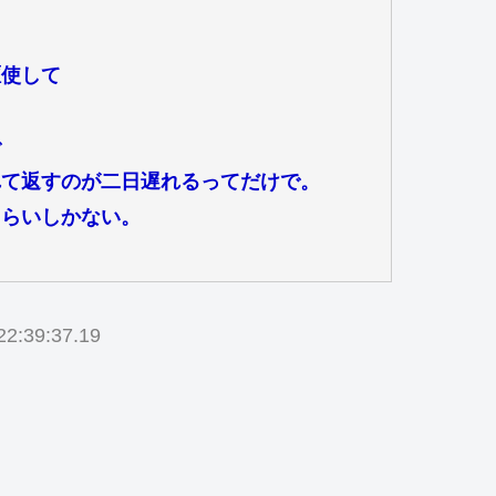
駆使して
で
れて返すのが二日遅れるってだけで。
くらいしかない。
。
2:39:37.19