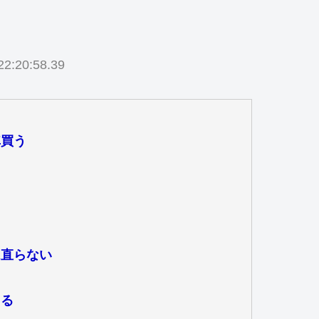
2:20:58.39
車買う
は直らない
まる