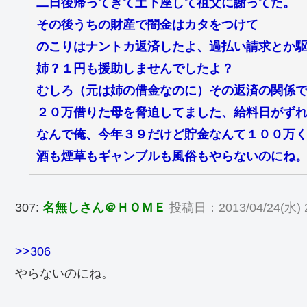
二日後帰ってきて土下座して祖父に謝ってた。
その後うちの財産で闇金はカタをつけて
のこりはナントカ返済したよ、過払い請求とか
姉？１円も援助しませんでしたよ？
むしろ（元は姉の借金なのに）その返済の関係
２０万借りた母を脅迫してました、給料日がず
なんで俺、今年３９だけど貯金なんて１００万
酒も煙草もギャンブルも風俗もやらないのにね
307:
名無しさん＠ＨＯＭＥ
投稿日：2013/04/24(水) 2
>>306
やらないのにね。