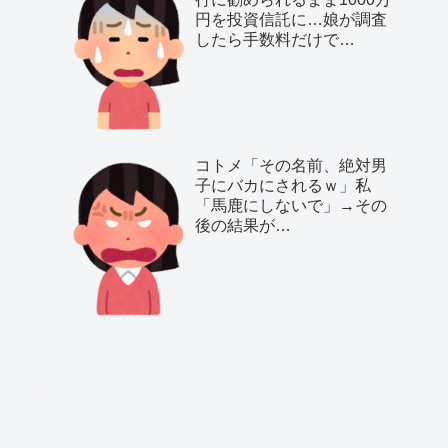
円を投資信託に…娘が調査
したら手数料だけで…
コトメ「その名前、絶対男
子にバカにされるｗ」私
「馬鹿にしないで」→その
後の結果が…