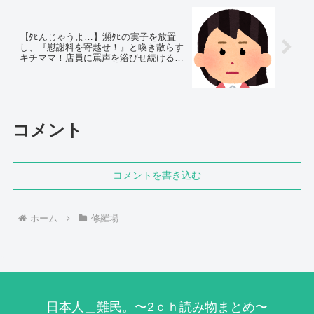
【ﾀﾋんじゃうよ…】瀕ﾀﾋの実子を放置
し、『慰謝料を寄越せ！』と喚き散らす
キチママ！店員に罵声を浴びせ続ける
と、黙っていなかったは…
コメント
コメントを書き込む
ホーム
修羅場
日本人＿難民。〜2ｃｈ読み物まとめ〜