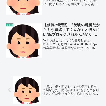
所の資料を送ると…
2015/08/29(土)18:31:19 ID:y8A 大学時
代、同じゼミにいと同級生T。背が高く
てがっしりしてるTは、人一倍そのこと
を気にしながらも人一倍ピンクとかレー
スとか薔薇柄とか、そういう可愛いも
の...
【信長の野望】『受験の邪魔だか
修羅場
らもう連絡してくんな』と彼女に
LINEブロックされたんだが、大
学が決まると…
522: おさかなくわえた名無しさん
2017/02/13(月) 21:24:34.48 ID:Ihg+IYpv
俺卒業間近の高校生なんだけどさ、彼
女？がいたんだよね そりゃさ俺の一目惚
れだったし、かなりしつこく言い寄って
ようやく彼女になっ...
【強烈】嫁と間男を、2本の包丁を持っ
て襲撃した。間男のｺｰﾓﾝに包丁を突き刺
すと、行為中だった為、絶叫しながら、
血とアレを飛ばしてきた。