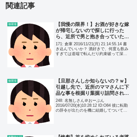
関連記事
【我慢の限界！】お酒が好きな嫁
修羅場
が帰宅しないので探しに行った
ら、近所で男と抱き合っていた…
171: 倉庫 2016/11/21(月) 21:14:55.14 書
き込んでいいか？ 酒好きで、何度も飲み
すぎては道端で転んだり約束破って深夜
に帰宅してた嫁がついにやらかした。 遅
いので探しに行ったら、近所で男と抱き
合ってやがった。(着衣...
【旦那さんしか知らないの？ｗ】
修羅場
引越し先で、近所のママさんに下
品な事を根掘り葉掘り詰問され
た。更に面白おかしく言いふらさ
248: 名無しさん＠おーぷん
れたのだが…
2016/07/20(水)10:28:12 ID:O84 彼に転勤
の辞令が出たのを機に結婚してついてき
ました。旅行以外で初めて地元を離れ
て、某都市に来たんだけどそこでの人間
関係に悩んでます。（あまり気持ちの
い...
衝撃的な話