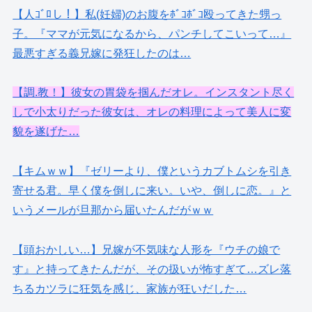
【人ｺﾞﾛし！】私(妊婦)のお腹をﾎﾞｺﾎﾞｺ殴ってきた甥っ
子。『ママが元気になるから、パンチしてこいって…』
最悪すぎる義兄嫁に発狂したのは…
【調.教！】彼女の胃袋を掴んだオレ。インスタント尽く
しで小太りだった彼女は、オレの料理によって美人に変
貌を遂げた…
【キムｗｗ】『ゼリーより、僕というカブトムシを引き
寄せる君。早く僕を倒しに来い。いや、倒しに恋。』と
いうメールが旦那から届いたんだがｗｗ
【頭おかしい…】兄嫁が不気味な人形を『ウチの娘で
す』と持ってきたんだが、その扱いが怖すぎて…ズレ落
ちるカツラに狂気を感じ、家族が狂いだした…