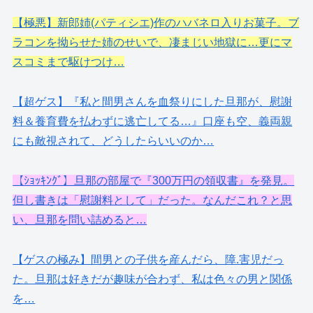
【極悪】新郎姉(パティシエ)作のハバネロ入りお菓子。ブ
ラコンを拗らせた姉のせいで、凄まじい地獄に…更にマ
スコミまで駆けつけ…
【超ゲス】『私と間男さんを血祭りにした旦那が、慰謝
料＆養育費を払わずに逃亡してる…』口座も空、義両親
にも敵視されて、どうしたらいいのか…
【ｼｮｯｷﾝｸﾞ】旦那の部屋で『300万円の領収書』を発見。
但し書きは「慰謝料として」だった。なんだこれ？と思
い、旦那を問い詰めると…
【ゲスの極み】間男との子供を産んだら、障.害児だっ
た。旦那は好きだが趣味が合わず、私は色々の男と関係
を…