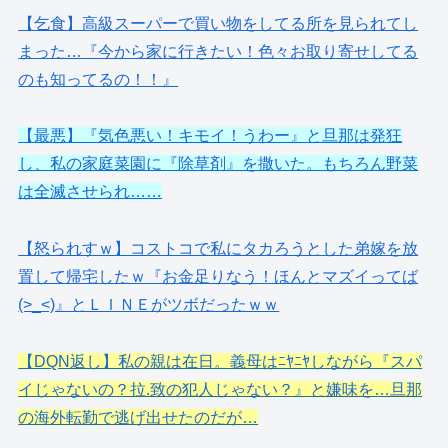
【乞食】高級スーパーで買い物をしてる所を見られてし
まった…『今から家に行きたい！色々お取り寄せしてる
のも知ってるの！！』
【最悪】『気色悪い！キモイ！うわー』と旦那は発狂
し、私の家庭菜園に『除草剤』を撒いた。もちろん野菜
は全滅させられ……
【怒られすｗ】コストコで私にタカろうとした弟嫁を放
置して帰宅したｗ『お金足りなう！ほんとマズイってば
(>_<)』とＬＩＮＥがツボだったｗｗ
【DQN返し】私の親は在日。義母はﾆﾔﾆﾔしながら『スパ
イじゃないの？拉.致の犯人じゃない？』と嫌味を…旦那
の海外転勤で逃げ出せたのだが…