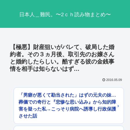
日本人＿難民。〜2ｃｈ読み物まとめ〜
【極悪】財産狙いがバレて、破局した婚
約者。その３ヵ月後、取引先のお嬢さん
と婚約したらしい。酷すぎる彼の金銭事
情を相手は知らないはず…
2016.05.09
「男癖が悪くて勘当された」はずの元夫の妹…
葬儀での奇行と『悲惨な思い込み』から知的障
害を疑った私→こっそり病院へ誘導し行政保護
させた話