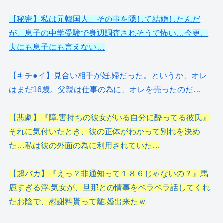
【秘密】私は元韓国人。その事を隠して結婚したんだ
が、息子の中学受験で身辺調査されそうで怖い…今更、
夫にも息子にも言えない…
【キチ●イ】見合い相手が妊.婦だった。というか、オレ
はまだ16歳。父親は仕事の為に、オレを売ったのだ…
【悲劇】『障.害持ちの彼女がいる自分に酔ってる彼氏』
それに気付いたとき、彼の正体がわかって別れを決め
た…私は彼の外面の為に利用されていた…
【超バカ】『えっ？非通知って１８６じゃないの？』馬
鹿すぎる浮.気女が、旦那との情事をベラベラ話してくれ
たお陰で、慰謝料貰って離.婚出来たｗ