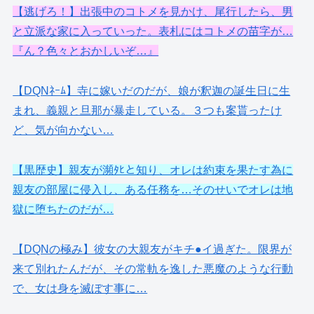
【逃げろ！】出張中のコトメを見かけ、尾行したら、男
と立派な家に入っていった。表札にはコトメの苗字が…
『ん？色々とおかしいぞ…』
【DQNﾈｰﾑ】寺に嫁いだのだが、娘が釈迦の誕生日に生
まれ、義親と旦那が暴走している。３つも案貰ったけ
ど、気が向かない…
【黒歴史】親友が瀕ﾀﾋと知り、オレは約束を果たす為に
親友の部屋に侵入し、ある任務を…そのせいでオレは地
獄に堕ちたのだが…
【DQNの極み】彼女の大親友がキチ●イ過ぎた。限界が
来て別れたんだが、その常軌を逸した悪魔のような行動
で、女は身を滅ぼす事に…