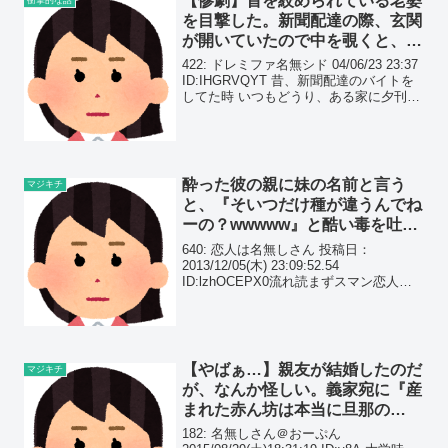
【惨劇】首を絞められている老婆
を目撃した。新聞配達の際、玄関
が開いていたので中を覗くと、恐
ろしい凄まじい光景が…
422: ドレミファ名無シド 04/06/23 23:37
ID:IHGRVQYT 昔、新聞配達のバイトを
してた時 いつもどうり、ある家に夕刊を
配達したんだけど
酔った彼の親に妹の名前と言う
マジキチ
と、『そいつだけ種が違うんでね
ーの？wwwww』と酷い毒を吐か
れた…
640: 恋人は名無しさん 投稿日：
2013/12/05(木) 23:09:52.54
ID:lzhOCEPX0流れ読まずスマン恋人じ
ゃなく、恋人の親に引いたことなんだけ
どここだとスレチかな？645: 恋人は名無
しさん 投稿日：2013/1...
【やばぁ…】親友が結婚したのだ
マジキチ
が、なんか怪しい。義家宛に『産
まれた赤ん坊は本当に旦那の
種？』という手紙と併せて、興信
182: 名無しさん＠おーぷん