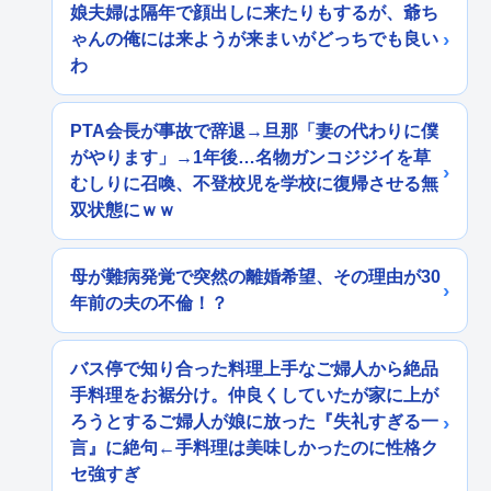
娘夫婦は隔年で顔出しに来たりもするが、爺ち
ゃんの俺には来ようが来まいがどっちでも良い
わ
PTA会長が事故で辞退→旦那「妻の代わりに僕
がやります」→1年後…名物ガンコジジイを草
むしりに召喚、不登校児を学校に復帰させる無
双状態にｗｗ
母が難病発覚で突然の離婚希望、その理由が30
年前の夫の不倫！？
バス停で知り合った料理上手なご婦人から絶品
手料理をお裾分け。仲良くしていたが家に上が
ろうとするご婦人が娘に放った『失礼すぎる一
言』に絶句←手料理は美味しかったのに性格ク
セ強すぎ