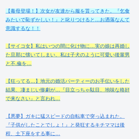
【毒母登場！】次女が友達から服を貰ってきた。『乞食
みたいで恥ずかしい！』と叱りつけると…お洒落なんて
意識するな！！
【サイコ女】私はいつの間に化け物に…実の娘は再婚し
た旦那に懐いてしまい、私は子犬のように可愛い後輩男
と不.倫を…
【狂ってる…】地元の婚活パーティーのお手伝いをした
結果、凄まじい惨劇が…『目立っちゃ駄目、地味な格好
で来なさい』と言われ…
【悪夢】ガキに猛スピードの自転車で突っ込まれた。
『子供がしたことでしょ！』と発狂するキチママは後
程、土下座をする事に…