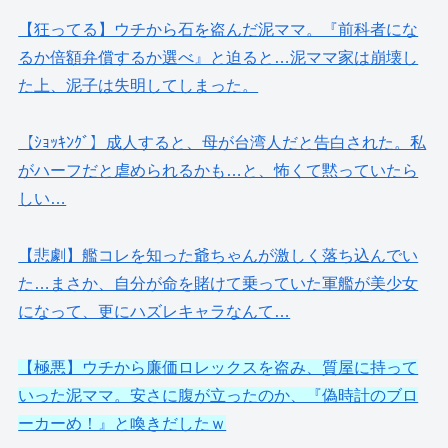
【狂ってる】ウチから石を盗んだ泥ママ。『前科者にな
るか倍額弁償するか選べ』と迫ると…泥ママ家は崩壊し
た上、泥子は失明してしまった。
【ｼｮｯｷﾝｸﾞ】成人すると、母が台湾人だと告白された。私
がハーフだと虐められるかも…と、怖くて黙っていたら
しい…
【悲劇】艦コレを知った爺ちゃんが激しく落ち込んでい
た…まさか、自分が命を賭けて乗っていた軍艦が美少女
になって、更にハズレキャラなんて…
【極悪】ウチから廉価ロレックスを盗み、質屋に持って
いった泥ママ。安さに腹が立ったのか、『偽時計のブロ
ーカーめ！』と喚きだしたｗ