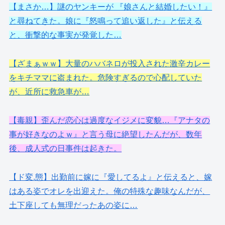
【まさか…】謎のヤンキーが 『娘さんと結婚したい！』
と尋ねてきた。娘に『怒鳴って追い返した』と伝える
と、衝撃的な事実が発覚した…
【ざまぁｗｗ】大量のハバネロが投入された激辛カレー
をキチママに盗まれた。危険すぎるので心配していた
が、近所に救急車が…
【毒親】歪んだ恋心は過度なイジメに変貌…『アナタの
事が好きなのよｗ』と言う母に絶望したんだが、数年
後、成人式の日事件は起きた。
【ド変.態】出勤前に嫁に『愛してるよ』と伝えると、嫁
はある姿でオレを出迎えた。俺の特殊な趣味なんだが、
土下座しても無理だったあの姿に…