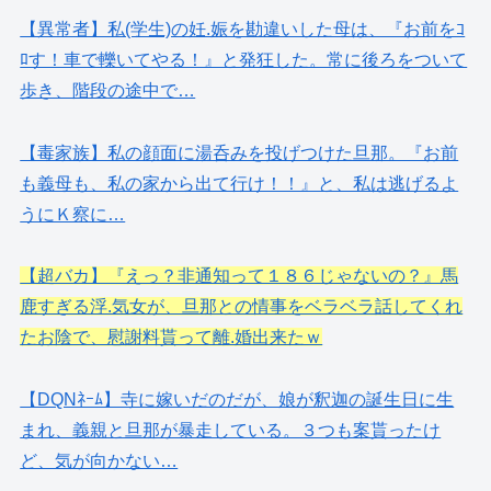
【異常者】私(学生)の妊.娠を勘違いした母は、『お前をｺ
ﾛす！車で轢いてやる！』と発狂した。常に後ろをついて
歩き、階段の途中で…
【毒家族】私の顔面に湯呑みを投げつけた旦那。『お前
も義母も、私の家から出て行け！！』と、私は逃げるよ
うにＫ察に…
【超バカ】『えっ？非通知って１８６じゃないの？』馬
鹿すぎる浮.気女が、旦那との情事をベラベラ話してくれ
たお陰で、慰謝料貰って離.婚出来たｗ
【DQNﾈｰﾑ】寺に嫁いだのだが、娘が釈迦の誕生日に生
まれ、義親と旦那が暴走している。３つも案貰ったけ
ど、気が向かない…