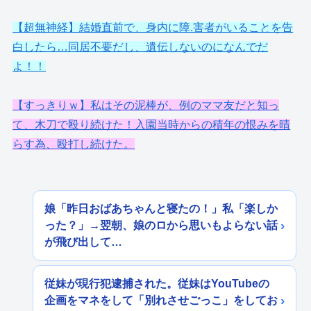
【超無神経】結婚直前で、身内に障.害者がいることを告
白したら…同居不要だし、遺伝しないのになんでだ
よ！！
【すっきりｗ】私はその泥棒が、例のママ友だと知っ
て、木刀で殴り続けた！入園当時からの積年の恨みを晴
らす為、殴打し続けた。
娘「昨日おばあちゃんと寝たの！」私「楽しか
った？」→翌朝、娘のロから思いもよらない話
が飛び出して…
従妹が現行犯逮捕された。従妹はYouTubeの
企画をマネをして「別れさせごっこ」をしてお