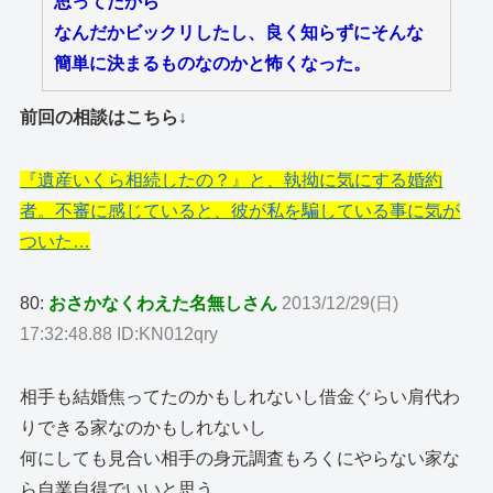
思ってたから
なんだかビックリしたし、良く知らずにそんな
簡単に決まるものなのかと怖くなった。
前回の相談はこちら↓
『遺産いくら相続したの？』と、執拗に気にする婚約
者。不審に感じていると、彼が私を騙している事に気が
ついた…
80:
おさかなくわえた名無しさん
2013/12/29(日)
17:32:48.88 ID:KN012qry
相手も結婚焦ってたのかもしれないし借金ぐらい肩代わ
りできる家なのかもしれないし
何にしても見合い相手の身元調査もろくにやらない家な
ら自業自得でいいと思う