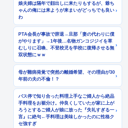
娘夫婦は隔年で顔出しに来たりもするが、爺ち
ゃんの俺には来ようが来まいがどっちでも良い
わ
PTA会長が事故で辞退→旦那「妻の代わりに僕
がやります」→1年後…名物ガンコジジイを草
むしりに召喚、不登校児を学校に復帰させる無
双状態にｗｗ
母が難病発覚で突然の離婚希望、その理由が30
年前の夫の不倫！？
バス停で知り合った料理上手なご婦人から絶品
手料理をお裾分け。仲良くしていたが家に上が
ろうとするご婦人が娘に放った『失礼すぎる一
言』に絶句←手料理は美味しかったのに性格ク
セ強すぎ