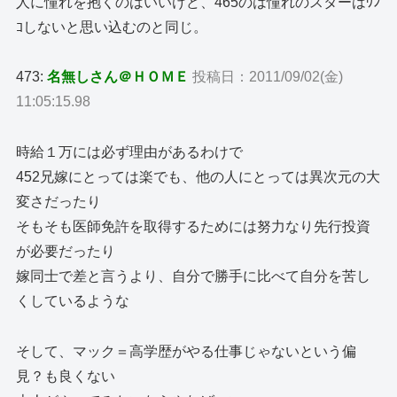
人に憧れを抱くのはいいけど、465のは憧れのスターはｳﾝ
ｺしないと思い込むのと同じ。
473:
名無しさん＠ＨＯＭＥ
投稿日：2011/09/02(金)
11:05:15.98
時給１万には必ず理由があるわけで
452兄嫁にとっては楽でも、他の人にとっては異次元の大
変さだったり
そもそも医師免許を取得するためには努力なり先行投資
が必要だったり
嫁同士で差と言うより、自分で勝手に比べて自分を苦し
くしているような
そして、マック＝高学歴がやる仕事じゃないという偏
見？も良くない