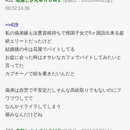
431:
名無しさん＠ＨＯＭＥ
投稿日：2011/09/02(金)
09:32:14.36
>>428
私の偽弟嫁も法曹資格持ちで帰国子女で5ヶ国語出来る超
絶エリートだったけど
結婚後の今は花屋でバイトしてる
お盆に会った時はオサレなカフェでバイトしてみたいと
言ってた
カプチーノで絵を書きたいんだと
偽弟は自営で不安定だしそんな高給取りでもないのにフ
ワフワしてて
なんかイライラしてしまう
僻みなんだけどね