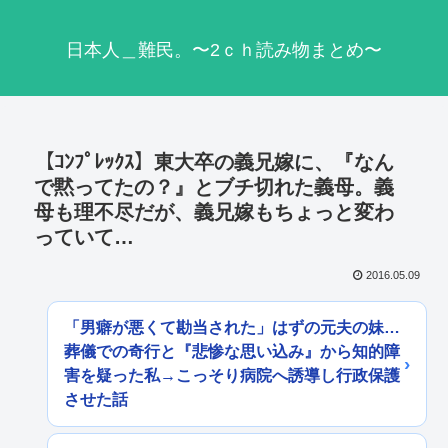
日本人＿難民。〜2ｃｈ読み物まとめ〜
【ｺﾝﾌﾟﾚｯｸｽ】東大卒の義兄嫁に、『なん
で黙ってたの？』とブチ切れた義母。義
母も理不尽だが、義兄嫁もちょっと変わ
っていて…
2016.05.09
「男癖が悪くて勘当された」はずの元夫の妹…
葬儀での奇行と『悲惨な思い込み』から知的障
害を疑った私→こっそり病院へ誘導し行政保護
させた話