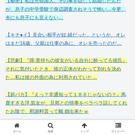
【秘密】私は元韓国人。その事を隠して結婚したんだ
が、息子の中学受験で身辺調査されそうで怖い…今更、
夫にも息子にも言えない…
【キチ●イ】見合い相手が妊.婦だった。というか、オレ
はまだ16歳。父親は仕事の為に、オレを売ったのだ…
【悲劇】『障.害持ちの彼女がいる自分に酔ってる彼氏』
それに気付いたとき、彼の正体がわかって別れを決め
た…私は彼の外面の為に利用されていた…
【超バカ】『えっ？非通知って１８６じゃないの？』馬
鹿すぎる浮.気女が、旦那との情事をベラベラ話してくれ
たお陰で、慰謝料貰って離.婚出来たｗ
【まさか…】謎のヤンキーが 『娘さんと結婚したい！』
ホーム
検索
トップ
サイドバー