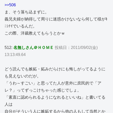
>>506
ま、そう落ち込まずに。
義兄夫婦が納得して周りに迷惑かけないなら何して様がｷ
ﾆｼﾅｲでいるんだ。
この際、洋裁教えてもらうとかｗ
512:
名無しさん＠ＨＯＭＥ
投稿日：2011/09/02(金)
13:13:49.64
どう読んでも嫉妬・妬みだらけにも悔しがってるように
も見えないのだが。
「うわ～すごい」と思ってた人が意外に庶民的で「ア
レ？」ってずっこけちゃった感じでしょ。
「素直に認められるようになれるといいね」と書いてる
人は
自分がそういう人に嫉妬するから他の人もして当然とか