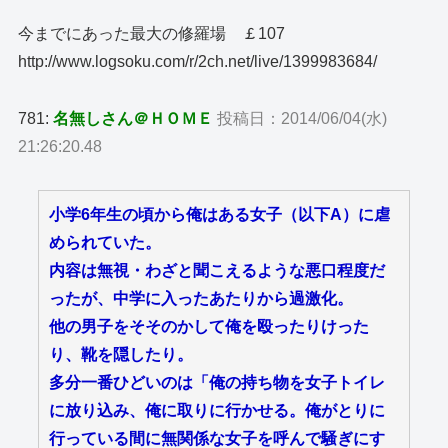
今までにあった最大の修羅場 ￡107
http://www.logsoku.com/r/2ch.net/live/1399983684/
781:
名無しさん＠ＨＯＭＥ
投稿日：2014/06/04(水)
21:26:20.48
小学6年生の頃から俺はある女子（以下A）に虐
められていた。
内容は無視・わざと聞こえるような悪口程度だ
ったが、中学に入ったあたりから過激化。
他の男子をそそのかして俺を殴ったりけった
り、靴を隠したり。
多分一番ひどいのは「俺の持ち物を女子トイレ
に放り込み、俺に取りに行かせる。俺がとりに
行っている間に無関係な女子を呼んで騒ぎにす