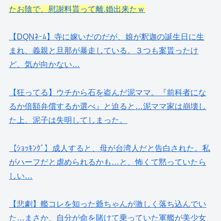
たお陰で、慰謝料貰って離.婚出来たｗ
【DQNﾈｰﾑ】寺に嫁いだのだが、娘が釈迦の誕生日に生
まれ、義親と旦那が暴走している。３つも案貰ったけ
ど、気が向かない…
【狂ってる】ウチから石を盗んだ泥ママ。『前科者にな
るか倍額弁償するか選べ』と迫ると…泥ママ家は崩壊し
た上、泥子は失明してしまった。
【ｼｮｯｷﾝｸﾞ】成人すると、母が台湾人だと告白された。私
がハーフだと虐められるかも…と、怖くて黙っていたら
しい…
【悲劇】艦コレを知った爺ちゃんが激しく落ち込んでい
た…まさか、自分が命を賭けて乗っていた軍艦が美少女