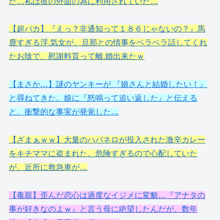
た…私は彼の外面の為に利用されていた…
【超バカ】『えっ？非通知って１８６じゃないの？』馬
鹿すぎる浮.気女が、旦那との情事をベラベラ話してくれ
たお陰で、慰謝料貰って離.婚出来たｗ
【まさか…】謎のヤンキーが 『娘さんと結婚したい！』
と尋ねてきた。娘に『怒鳴って追い返した』と伝える
と、衝撃的な事実が発覚した…
【ざまぁｗｗ】大量のハバネロが投入された激辛カレー
をキチママに盗まれた。危険すぎるので心配していた
が、近所に救急車が…
【毒親】歪んだ恋心は過度なイジメに変貌…『アナタの
事が好きなのよｗ』と言う母に絶望したんだが、数年