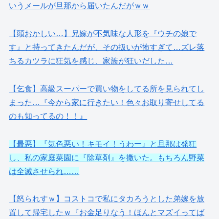
いうメールが旦那から届いたんだがｗｗ
【頭おかしい…】兄嫁が不気味な人形を『ウチの娘で
す』と持ってきたんだが、その扱いが怖すぎて…ズレ落
ちるカツラに狂気を感じ、家族が狂いだした…
【乞食】高級スーパーで買い物をしてる所を見られてし
まった…『今から家に行きたい！色々お取り寄せしてる
のも知ってるの！！』
【最悪】『気色悪い！キモイ！うわー』と旦那は発狂
し、私の家庭菜園に『除草剤』を撒いた。もちろん野菜
は全滅させられ……
【怒られすｗ】コストコで私にタカろうとした弟嫁を放
置して帰宅したｗ『お金足りなう！ほんとマズイってば