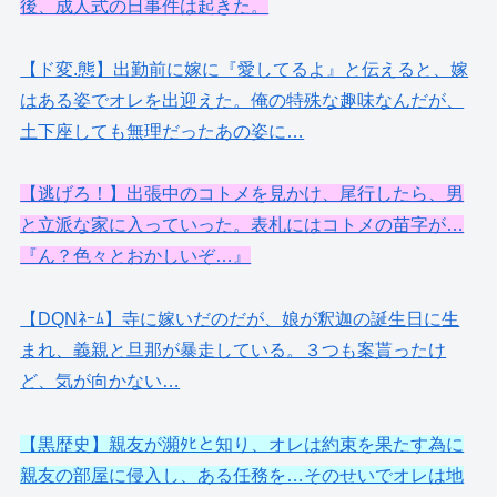
後、成人式の日事件は起きた。
【ド変.態】出勤前に嫁に『愛してるよ』と伝えると、嫁
はある姿でオレを出迎えた。俺の特殊な趣味なんだが、
土下座しても無理だったあの姿に…
【逃げろ！】出張中のコトメを見かけ、尾行したら、男
と立派な家に入っていった。表札にはコトメの苗字が…
『ん？色々とおかしいぞ…』
【DQNﾈｰﾑ】寺に嫁いだのだが、娘が釈迦の誕生日に生
まれ、義親と旦那が暴走している。３つも案貰ったけ
ど、気が向かない…
【黒歴史】親友が瀕ﾀﾋと知り、オレは約束を果たす為に
親友の部屋に侵入し、ある任務を…そのせいでオレは地