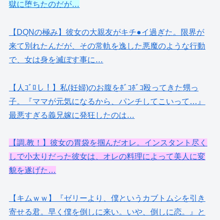
獄に堕ちたのだが…
【DQNの極み】彼女の大親友がキチ●イ過ぎた。限界が
来て別れたんだが、その常軌を逸した悪魔のような行動
で、女は身を滅ぼす事に…
【人ｺﾞﾛし！】私(妊婦)のお腹をﾎﾞｺﾎﾞｺ殴ってきた甥っ
子。『ママが元気になるから、パンチしてこいって…』
最悪すぎる義兄嫁に発狂したのは…
【調.教！】彼女の胃袋を掴んだオレ。インスタント尽く
しで小太りだった彼女は、オレの料理によって美人に変
貌を遂げた…
【キムｗｗ】『ゼリーより、僕というカブトムシを引き
寄せる君。早く僕を倒しに来い。いや、倒しに恋。』と