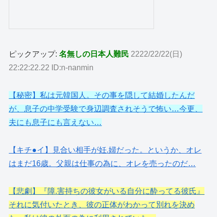
ピックアップ:
名無しの日本人難民
2222/22/22(日)
22:22:22.22 ID:n-nanmin
【秘密】私は元韓国人。その事を隠して結婚したんだ
が、息子の中学受験で身辺調査されそうで怖い…今更、
夫にも息子にも言えない…
【キチ●イ】見合い相手が妊.婦だった。というか、オレ
はまだ16歳。父親は仕事の為に、オレを売ったのだ…
【悲劇】『障.害持ちの彼女がいる自分に酔ってる彼氏』
それに気付いたとき、彼の正体がわかって別れを決め