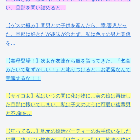
い、旦那を問い詰めると…
【ゲスの極み】間男との子供を産んだら、障.害児だっ
た。旦那は好きだが趣味が合わず、私は色々の男と関係
を…
【毒母登場！】次女が友達から服を貰ってきた。『乞食
みたいで恥ずかしい！』と叱りつけると…お洒落なんて
意識するな！！
【サイコ女】私はいつの間に化け物に…実の娘は再婚し
た旦那に懐いてしまい、私は子犬のように可愛い後輩男
と不.倫を…
【狂ってる…】地元の婚活パーティーのお手伝いをした
結果、凄まじい惨劇が…『目立っちゃ駄目、地味な格好