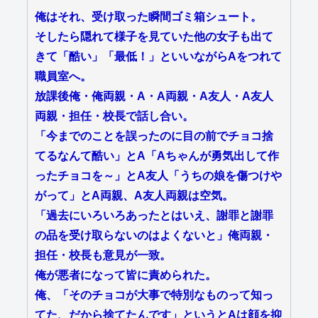
俺はそれ、受け取った瞬間ゴミ箱シュート。
そしたら隠れて様子を見ていた他の女子も出て
きて「酷い」「最低！」といいながらAをつれて
職員室へ。
放課後俺・俺両親・A・A両親・A友人・A友人
両親・担任・校長で話し合い。
「今までのことを誤ったのに目の前でチョコ捨
てるなんて酷い」とA「Aちゃんが勇気出して作
ったチョコを～」とA友人「うちの娘を傷つけや
がって」とA両親、A友人両親は空気。
「過去にいろいろあったとはいえ、謝罪と謝罪
の品を受け取らないのはよくないと」俺両親・
担任・校長も意見が一致。
俺が悪者になって皆に責められた。
俺、「そのチョコが大事で特別なものって知っ
てた、だから捨てたんです」というとAは顔を抑