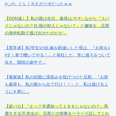
(>_<)』とＬＩＮＥがツボだったｗｗ
【DQN返し】私の親は在日。義母はﾆﾔﾆﾔしながら『スパ
イじゃないの？拉.致の犯人じゃない？』と嫌味を…旦那
の海外転勤で逃げ出せたのだが…
【異常者】私(学生)の妊.娠を勘違いした母は、『お前をｺ
ﾛす！車で轢いてやる！』と発狂した。常に後ろをついて
歩き、階段の途中で…
【毒家族】私の顔面に湯呑みを投げつけた旦那。『お前
も義母も、私の家から出て行け！！』と、私は逃げるよ
うにＫ察に…
【超バカ】『えっ？非通知って１８６じゃないの？』馬
鹿すぎる浮.気女が、旦那との情事をベラベラ話してくれ