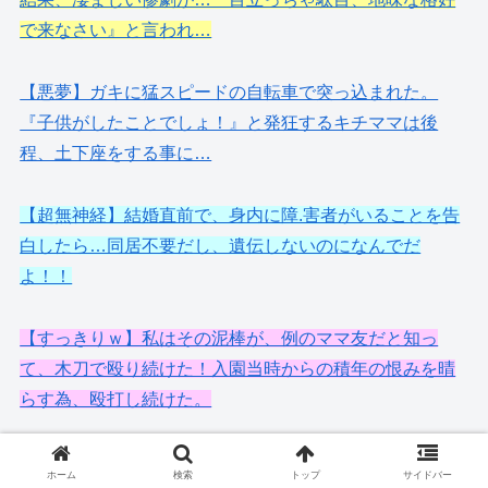
で来なさい』と言われ…
【悪夢】ガキに猛スピードの自転車で突っ込まれた。
『子供がしたことでしょ！』と発狂するキチママは後
程、土下座をする事に…
【超無神経】結婚直前で、身内に障.害者がいることを告
白したら…同居不要だし、遺伝しないのになんでだ
よ！！
【すっきりｗ】私はその泥棒が、例のママ友だと知っ
て、木刀で殴り続けた！入園当時からの積年の恨みを晴
らす為、殴打し続けた。
ホーム
検索
トップ
サイドバー