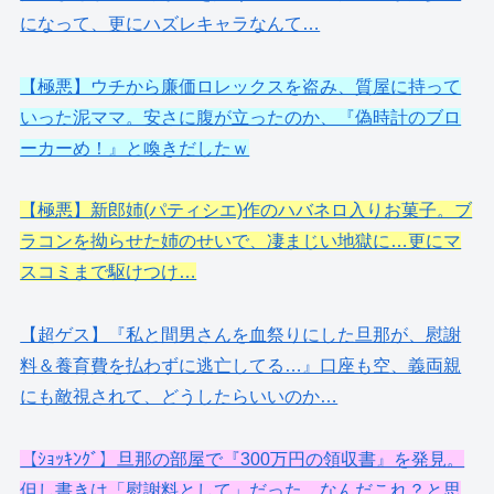
になって、更にハズレキャラなんて…
【極悪】ウチから廉価ロレックスを盗み、質屋に持って
いった泥ママ。安さに腹が立ったのか、『偽時計のブロ
ーカーめ！』と喚きだしたｗ
【極悪】新郎姉(パティシエ)作のハバネロ入りお菓子。ブ
ラコンを拗らせた姉のせいで、凄まじい地獄に…更にマ
スコミまで駆けつけ…
【超ゲス】『私と間男さんを血祭りにした旦那が、慰謝
料＆養育費を払わずに逃亡してる…』口座も空、義両親
にも敵視されて、どうしたらいいのか…
【ｼｮｯｷﾝｸﾞ】旦那の部屋で『300万円の領収書』を発見。
但し書きは「慰謝料として」だった。なんだこれ？と思