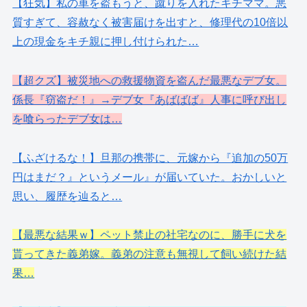
【狂気】私の車を盗もうと、蹴りを入れたキチママ。悪
質すぎて、容赦なく被害届けを出すと、修理代の10倍以
上の現金をキチ親に押し付けられた…
【超クズ】被災地への救援物資を盗んだ最悪なデブ女。
係長『窃盗だ！』→デブ女『あばばば』人事に呼び出し
を喰らったデブ女は…
【ふざけるな！】旦那の携帯に、元嫁から『追加の50万
円はまだ？』というメール』が届いていた。おかしいと
思い、履歴を辿ると…
【最悪な結果ｗ】ペット禁止の社宅なのに、勝手に犬を
貰ってきた義弟嫁。義弟の注意も無視して飼い続けた結
果…