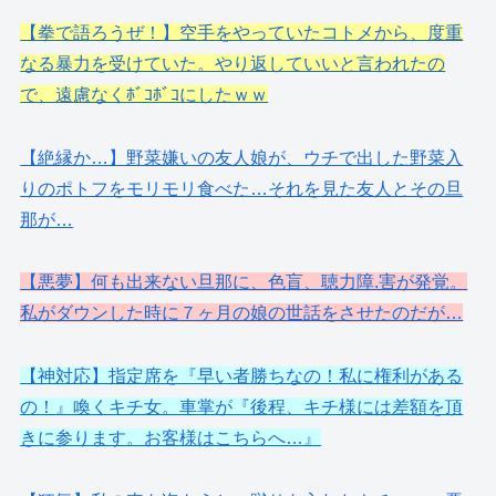
【拳で語ろうぜ！】空手をやっていたコトメから、度重
なる暴力を受けていた。やり返していいと言われたの
で、遠慮なくﾎﾞｺﾎﾞｺにしたｗｗ
【絶縁か…】野菜嫌いの友人娘が、ウチで出した野菜入
りのポトフをモリモリ食べた…それを見た友人とその旦
那が…
【悪夢】何も出来ない旦那に、色盲、聴力障.害が発覚。
私がダウンした時に７ヶ月の娘の世話をさせたのだが…
【神対応】指定席を『早い者勝ちなの！私に権利がある
の！』喚くキチ女。車掌が『後程、キチ様には差額を頂
きに参ります。お客様はこちらへ…』