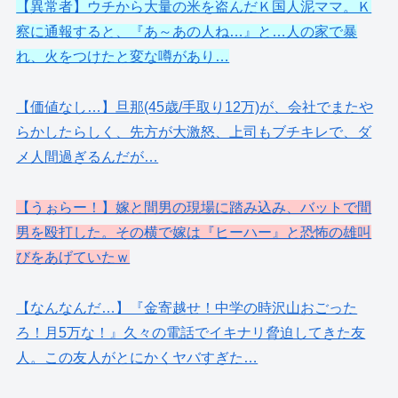
【異常者】ウチから大量の米を盗んだＫ国人泥ママ。Ｋ
察に通報すると、『あ～あの人ね…』と…人の家で暴
れ、火をつけたと変な噂があり…
【価値なし…】旦那(45歳/手取り12万)が、会社でまたや
らかしたらしく、先方が大激怒、上司もブチキレで、ダ
メ人間過ぎるんだが…
【うぉらー！】嫁と間男の現場に踏み込み、バットで間
男を殴打した。その横で嫁は『ヒーハー』と恐怖の雄叫
びをあげていたｗ
【なんなんだ…】『金寄越せ！中学の時沢山おごった
ろ！月5万な！』久々の電話でイキナリ脅迫してきた友
人。この友人がとにかくヤバすぎた…