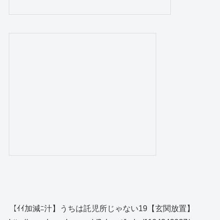
【ｲｲ加減ﾆ汁】うちは託児所じゃない19【玄関放置】