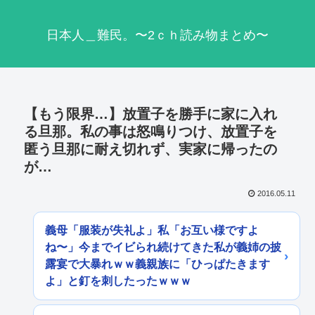
日本人＿難民。〜2ｃｈ読み物まとめ〜
【もう限界…】放置子を勝手に家に入れ
る旦那。私の事は怒鳴りつけ、放置子を
匿う旦那に耐え切れず、実家に帰ったの
が…
2016.05.11
義母「服装が失礼よ」私「お互い様ですよ
ね〜」今までイビられ続けてきた私が義姉の披
露宴で大暴れｗｗ義親族に「ひっぱたきます
よ」と釘を刺したったｗｗｗ