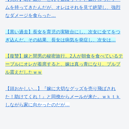
ムを持ってきたんだが、オレはそれを見て絶望し、強烈
なダメージを食らった…
【黒い過去】長女を育児の実験台にし、次女に全てをつ
ぎ込んだ。その結果、長女は病気を発症し、次女は…
【復讐】嫁と間男の秘密旅行。2人が朝食を食べているテ
ーブルにオレが着席すると、嫁は真っ青になり、ブルブ
ル震えだしたｗｗ
【頭おかしい…】『嫁に大切なグッズを売り飛ばされ
た！助けてくれ！』と同僚からメールが来た。ｗｋｔｋ
しながら家
に向かったのだが…