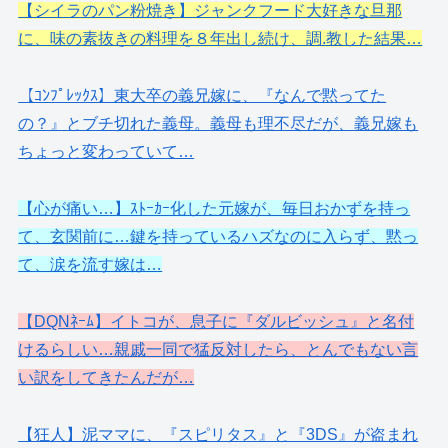
【シイラのパン粉焼き】ジャンクフード大好きな旦那
に、味の素抜きの料理を８年出し続け、調.教した結果…
【ｺﾝﾌﾟﾚｯｸｽ】東大卒の義兄嫁に、『なんで黙ってた
の？』とブチ切れた義母。義母も理不尽だが、義兄嫁も
ちょっと変わっていて…
【心が痛い…】ｽﾄｰｶｰ化した元嫁が、毎日おかずを持っ
て、玄関前に…鍵を持っているハズなのに入らず、黙っ
て、涙を流す嫁は…
【DQNﾈｰﾑ】イトコが、息子に『ダルビッシュ』と名付
けるらしい…親戚一同で猛反対したら、とんでもない言
い訳をしてきたんだが…
【狂人】泥ママに、『スピリタス』と『3DS』が盗まれ