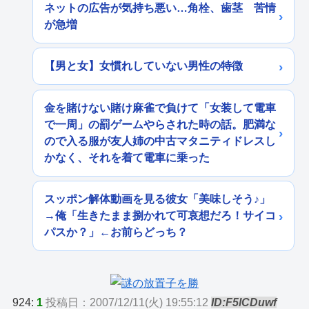
ネットの広告が気持ち悪い…角栓、歯茎 苦情
が急増
【男と女】女慣れしていない男性の特徴
金を賭けない賭け麻雀で負けて「女装して電車
で一周」の罰ゲームやらされた時の話。肥満な
ので入る服が友人姉の中古マタニティドレスし
かなく、それを着て電車に乗った
スッポン解体動画を見る彼女「美味しそう♪」
→俺「生きたまま捌かれて可哀想だろ！サイコ
パスか？」←お前らどっち？
924:
1
投稿日：2007/12/11(火) 19:55:12
ID:F5lCDuwf