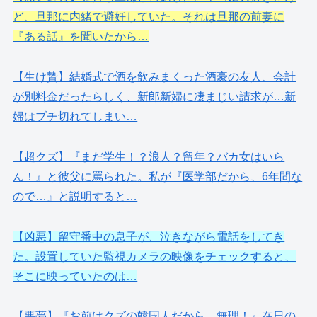
ど、旦那に内緒で避妊していた。それは旦那の前妻に
『ある話』を聞いたから…
【生け贄】結婚式で酒を飲みまくった酒豪の友人、会計
が別料金だったらしく、新郎新婦に凄まじい請求が…新
婦はブチ切れてしまい…
【超クズ】『まだ学生！？浪人？留年？バカ女はいら
ん！』と彼父に罵られた。私が『医学部だから、6年間な
ので…』と説明すると…
【凶悪】留守番中の息子が、泣きながら電話をしてき
た。設置していた監視カメラの映像をチェックすると、
そこに映っていたのは…
【悪夢】『お前はクズの韓国人だから、無理！』在日の