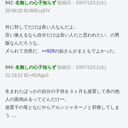
942:
名無しの心子知らず
投稿日：2007/12/11(火)
20:56:20 ID:IWEcyEIY
外に対してだけは良い人なんだよ。
言い換えるなら自分だけは良い人だと思われたい、の男
版なんだろうな。
〆られて当然だ、
>>929
の姑さんがまともでよかった。
944:
名無しの心子知らず
投稿日：2007/12/11(火)
21:19:21 ID:+fS/Agu3
生まれたばっかの自分の子供を３ヶ月も放置して赤の他
人の面倒みるってどんだけー。
放置子の母となにやらアルンジャネーノと邪推してしま
う…。