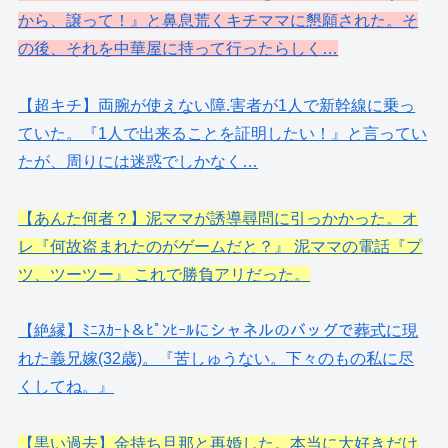
から、譲って！』と鼻息荒くキチママに懇願された。そ
の後、それを中華屋に持って行ったらしく…
【超キチ】両腕が使えない障.害者が1人で新幹線に乗っ
ていた。『1人で出来ることを証明したい！』と言ってい
たが、周りには迷惑でしかなく…
【あんた何者？】泥ママが誘導尋問に引っかかった。オ
レ『何故盗まれたのがゲームだと？』 泥ママの電話『プ
ツ、ツーツー』 これで勝負アリだった。
【絶縁】ﾐﾆｽｶｰﾄ＆ﾋﾟﾝﾋｰﾙにシャネルのバッグで葬式に現
れた義兄嫁(32歳)。『苦しゅうない。下々のもの私に尽
くしてね。』
【黒い過去】金持ち旦那と再婚した。本当に大好きだけ