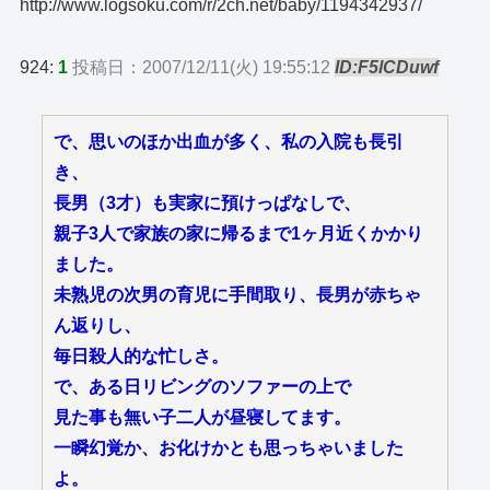
http://www.logsoku.com/r/2ch.net/baby/1194342937/
924:
1
投稿日：2007/12/11(火) 19:55:12
ID:F5lCDuwf
で、思いのほか出血が多く、私の入院も長引
き、
長男（3才）も実家に預けっぱなしで、
親子3人で家族の家に帰るまで1ヶ月近くかかり
ました。
未熟児の次男の育児に手間取り、長男が赤ちゃ
ん返りし、
毎日殺人的な忙しさ。
で、ある日リビングのソファーの上で
見た事も無い子二人が昼寝してます。
一瞬幻覚か、お化けかとも思っちゃいました
よ。