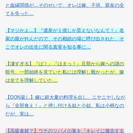
と血縁関係が…そのせいで、オレは嫁、子供、親友の全
てを失った…
【マジかよ…】『遺産が１億しか貰えないなんて！』名
家の親がﾀﾋんだので、その相続の場に呼び出された。そ
こでオレの出生に関る真実を知る事に…
【凄すぎる】『ぱ！』『はまっ！』旦那から嫁への謎の
暗号。一部始終を見ていた私には理解し難かったが、嫁
は全てを理解していた…
【DQN返し】嫁に超大量の料理を出し、ニヤニヤしなが
ら『全部食え！』と押し付ける姑と小姑。私は小柄なの
だが、実は…
【高級食材？】ウチのツバメの巣を『キレイに撤去する