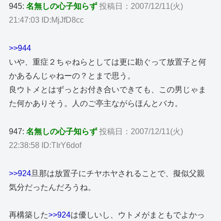
945:
名無しの心子知らず
投稿日：2007/12/11(火)
21:47:03 ID:MjJfD8cc
>>944
いや、重症２ちゃねらとしては更に勘ぐって放置子と何
かあるんじゃねーの？とまで思う。
良ウトメとはずっとお付き合いできても、この男じゃま
た何かありそう。人のご亭主ながらほんとバカ。
947:
名無しの心子知らず
投稿日：2007/12/11(火)
22:38:58 ID:TIrY6dof
>>924
旦那は放置子にチヤホヤされることで、擬似父親
気分だったんだろうね。
再構築した
>>924
は優しいし、ウトメがまともでよかっ