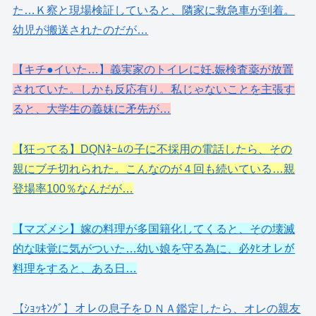
た…Ｋ察と現場検証していると、隣家に救急車が到着。
幼児が搬送されたのだが…
【キチ●イいた…】義実家のトイレに妊.娠検査薬が放置
されていた。しかも反応有り。私じゃないことを主張す
ると、大学生の義妹に矛先が…
【狂ってる】DQNﾈｰﾑの子に不採用の電話したら、その
親にブチ切れられた。こんなのが４回も続いている…親
登場率100％なんだが…
【マズメシ】嫁の料理が多国籍化してくると、その壊滅
的な味覚に気がついた…幼い娘を守る為に、必ﾀﾋオレが
料理をすると、ある日…
【ｼｮｯｷﾝｸﾞ】オレの息子をＤＮＡ鑑定したら、オレの親友