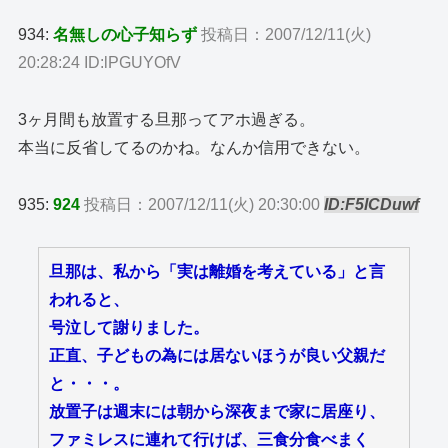
934:
名無しの心子知らず
投稿日：2007/12/11(火)
20:28:24 ID:lPGUYOfV
3ヶ月間も放置する旦那ってアホ過ぎる。
本当に反省してるのかね。なんか信用できない。
935:
924
投稿日：2007/12/11(火) 20:30:00
ID:F5lCDuwf
旦那は、私から「実は離婚を考えている」と言
われると、
号泣して謝りました。
正直、子どもの為には居ないほうが良い父親だ
と・・・。
放置子は週末には朝から深夜まで家に居座り、
ファミレスに連れて行けば、三食分食べまく