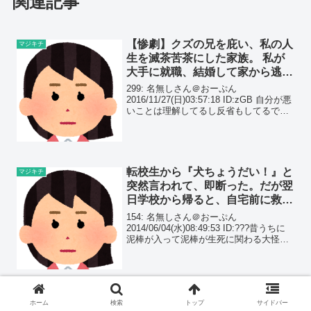
関連記事
【惨劇】クズの兄を庇い、私の人
マジキチ
生を滅茶苦茶にした家族。 私が
大手に就職、結婚して家から逃げ
ると…
299: 名無しさん＠おーぷん
2016/11/27(日)03:57:18 ID:zGB 自分が悪
いことは理解してるし反省もしてるでも
愚痴らせて私には2つ上の兄がいて、兄が
受験や試験前になるたびに私は兄に合わ
せて娯楽を禁止してた誰かに言われ...
転校生から『犬ちょうだい！』と
マジキチ
突然言われて、即断った。だが翌
日学校から帰ると、自宅前に救急
車とパトカーが止まっており…
154: 名無しさん＠おーぷん
2014/06/04(水)08:49:53 ID:???昔うちに
泥棒が入って泥棒が生死に関わる大怪我
をした話。私が小学生の頃、父方の祖父
と一緒に住んでた。その当時、うちでは
ワンコを飼ってた。かすみとかりんと
与...
【もう嫌！】全財産渡して慰謝料
マジキチ
ホーム
検索
トップ
サイドバー