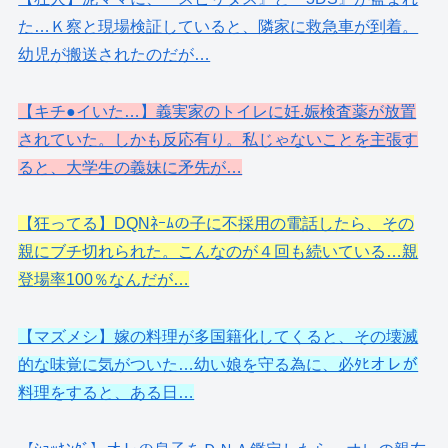
た…Ｋ察と現場検証していると、隣家に救急車が到着。
幼児が搬送されたのだが…
【キチ●イいた…】義実家のトイレに妊.娠検査薬が放置
されていた。しかも反応有り。私じゃないことを主張す
ると、大学生の義妹に矛先が…
【狂ってる】DQNﾈｰﾑの子に不採用の電話したら、その
親にブチ切れられた。こんなのが４回も続いている…親
登場率100％なんだが…
【マズメシ】嫁の料理が多国籍化してくると、その壊滅
的な味覚に気がついた…幼い娘を守る為に、必ﾀﾋオレが
料理をすると、ある日…