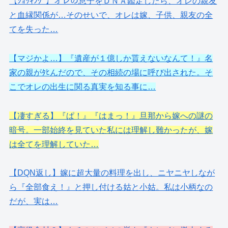
【ｼｮｯｷﾝｸﾞ】オレの息子をＤＮＡ鑑定したら、オレの親友
と血縁関係が…そのせいで、オレは嫁、子供、親友の全
てを失った…
【マジかよ…】『遺産が１億しか貰えないなんて！』名
家の親がﾀﾋんだので、その相続の場に呼び出された。そ
こでオレの出生に関る真実を知る事に…
【凄すぎる】『ぱ！』『はまっ！』旦那から嫁への謎の
暗号。一部始終を見ていた私には理解し難かったが、嫁
は全てを理解していた…
【DQN返し】嫁に超大量の料理を出し、ニヤニヤしなが
ら『全部食え！』と押し付ける姑と小姑。私は小柄なの
だが、実は…