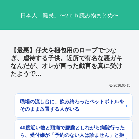
日本人＿難民。〜2ｃｈ読み物まとめ〜
【最悪】仔犬を梱包用のロープでつな
ぎ、虐待する子供。近所で有名な悪ガキ
なんだが、オレが言った戯言を真に受け
たようで…
2016.05.13
職場の流し台に、飲み終わったペットボトルを
そのまま放置する人がいる
40度近い熱と頭痛で朦朧としながら病院行った
ら、受付嬢が「予約のない人は診ません」と拒