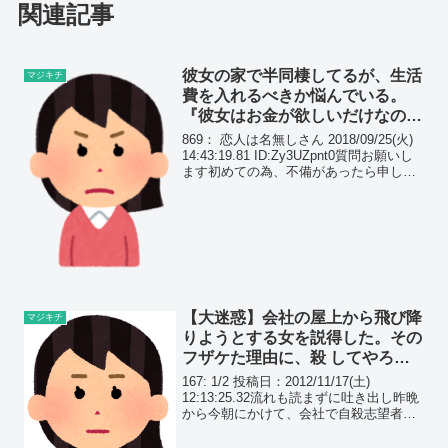
関連記事
彼女の家で半同棲してるが、生活
マジキチ
費を入れるべきか悩んでいる。
『彼女はお金が欲しいだけなので
は？』と思ってしまう…
869： 恋人は名無しさん 2018/09/25(火)
14:43:19.81 ID:Zy3UZpnt0質問お願いし
ます初めての為、不備があったら申し訳
ないです彼女の家で半同棲してる25歳な
のですが、半同棲という状況でも生活費
を入れるべきか...
【大迷惑】会社の屋上から飛び降
マジキチ
りようとする女を説得した。その
フザケた理由に、殺 してやろう
かと思ったのは、俺だけではない
167: 1/2 投稿日：2012/11/17(土)
はず…
12:13:25.32流れも読まずに吐き出し昨晩
から今朝にかけて、会社で自殺志望者の
説得してたのが修羅場