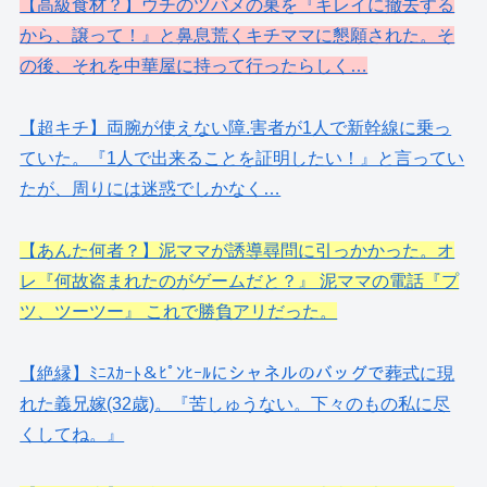
【高級食材？】ウチのツバメの巣を『キレイに撤去する
から、譲って！』と鼻息荒くキチママに懇願された。そ
の後、それを中華屋に持って行ったらしく…
【超キチ】両腕が使えない障.害者が1人で新幹線に乗っ
ていた。『1人で出来ることを証明したい！』と言ってい
たが、周りには迷惑でしかなく…
【あんた何者？】泥ママが誘導尋問に引っかかった。オ
レ『何故盗まれたのがゲームだと？』 泥ママの電話『プ
ツ、ツーツー』 これで勝負アリだった。
【絶縁】ﾐﾆｽｶｰﾄ＆ﾋﾟﾝﾋｰﾙにシャネルのバッグで葬式に現
れた義兄嫁(32歳)。『苦しゅうない。下々のもの私に尽
くしてね。』