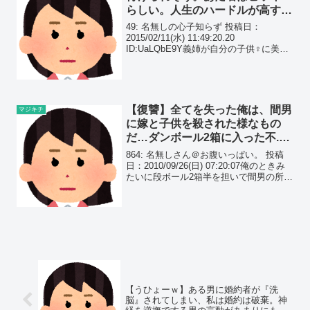
らしい。人生のハードルが高すぎ
て…
49: 名無しの心子知らず 投稿日：
2015/02/11(水) 11:49:20.20
ID:UaLQbE9Y義姉が自分の子供♀に美奇
跡（びきせき）ってつけようとしてい
る。 色々反対文句並べた挙句、まず呼び
にくい！って言ったら
【復讐】全てを失った俺は、間男
マジキチ
に嫁と子供を殺された様なもの
だ…ダンボール2箱に入った不.倫
の証拠と引き換えに数千万の慰謝
864: 名無しさん＠お腹いっぱい。 投稿
料を…
日：2010/09/26(日) 07:20:07俺のときみ
たいに段ボール2箱半を担いで間男の所に
凸して来いってば間男両親に恐喝まがい
のことをして慰謝料ガッポリ貰って来い
【うひょーｗ】ある男に婚約者が『洗
脳』されてしまい、私は婚約は破棄。神