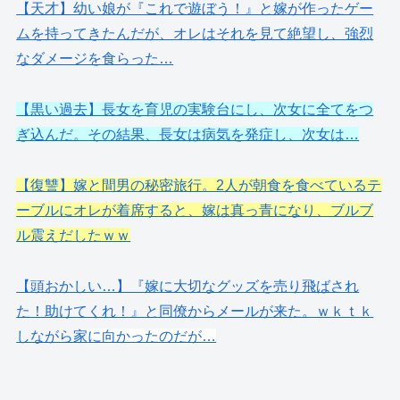
【天才】幼い娘が『これで遊ぼう！』と嫁が作ったゲー
ムを持ってきたんだが、オレはそれを見て絶望し、強烈
なダメージを食らった…
【黒い過去】長女を育児の実験台にし、次女に全てをつ
ぎ込んだ。その結果、長女は病気を発症し、次女は…
【復讐】嫁と間男の秘密旅行。2人が朝食を食べているテ
ーブルにオレが着席すると、嫁は真っ青になり、ブルブ
ル震えだしたｗｗ
【頭おかしい…】『嫁に大切なグッズを売り飛ばされ
た！助けてくれ！』と同僚からメールが来た。ｗｋｔｋ
しながら家
に向かったのだが…