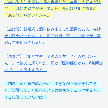
【黒い過去】金持ち旦那と再婚した。本当に大好きだけ
ど、旦那に内緒で避妊していた。それは旦那の前妻に
『ある話』を聞いたから…
【生け贄】結婚式で酒を飲みまくった酒豪の友人、会計
が別料金だったらしく、新郎新婦に凄まじい請求が…新
婦はブチ切れてしまい…
【超クズ】『まだ学生！？浪人？留年？バカ女はいら
ん！』と彼父に罵られた。私が『医学部だから、6年間な
ので…』と説明すると…
【凶悪】留守番中の息子が、泣きながら電話をしてき
た。設置していた監視カメラの映像をチェックすると、
そこに映っていたのは…