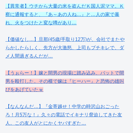
【異常者】ウチから大量の米を盗んだＫ国人泥ママ。Ｋ
察に通報すると、『あ～あの人ね…』と…人の家で暴
れ、火をつけたと変な噂があり…
【価値なし…】旦那(45歳/手取り12万)が、会社でまたや
らかしたらしく、先方が大激怒、上司もブチキレで、ダ
メ人間過ぎるんだが…
【うぉらー！】嫁と間男の現場に踏み込み、バットで間
男を殴打した。その横で嫁は『ヒーハー』と恐怖の雄叫
びをあげていたｗ
【なんなんだ…】『金寄越せ！中学の時沢山おごった
ろ！月5万な！』久々の電話でイキナリ脅迫してきた友
人。この友人がとにかくヤバすぎた…