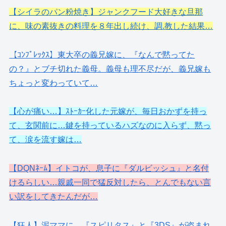
【シイラのパン粉焼き】ジャンクフード大好きな旦那
に、味の素抜きの料理を８年出し続け、調.教した結果…
【ｺﾝﾌﾟﾚｯｸｽ】東大卒の義兄嫁に、『なんで黙ってた
の？』とブチ切れた義母。義母も理不尽だが、義兄嫁も
ちょっと変わっていて…
【心が痛い…】ｽﾄｰｶｰ化した元嫁が、毎日おかずを持っ
て、玄関前に…鍵を持っているハズなのに入らず、黙っ
て、涙を流す嫁は…
【DQNﾈｰﾑ】イトコが、息子に『ダルビッシュ』と名付
けるらしい…親戚一同で猛反対したら、とんでもない言
い訳をしてきたんだが…
【狂人】泥ママに、『スピリタス』と『3DS』が盗まれ