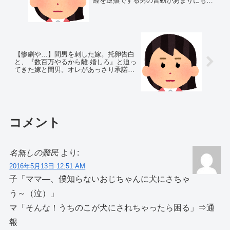
経を逆撫でする男の言動があまりにも酷
すぎて…
【惨劇や…】間男を刺した嫁。托卵告白
と、『数百万やるから離.婚しろ』と迫っ
てきた嫁と間男。オレがあっさり承諾す
ると…
コメント
名無しの難民
より:
2016年5月13日 12:51 AM
子「ママ―、僕知らないおじちゃんに犬にさちゃ
う～（泣）」
マ「そんな！うちのこが犬にされちゃったら困る」⇒通
報