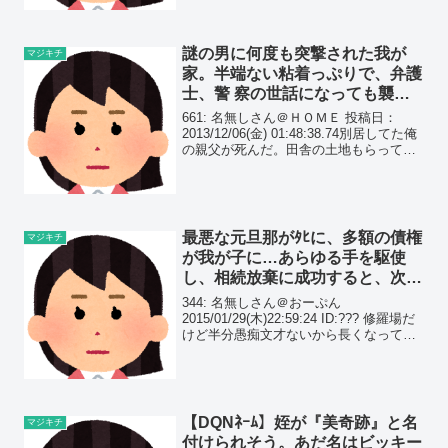
謎の男に何度も突撃された我が
マジキチ
家。半端ない粘着っぷりで、弁護
士、警 察の世話になっても襲撃
は続き、遂に刑 務 所行きに…
661: 名無しさん＠ＨＯＭＥ 投稿日：
2013/12/06(金) 01:48:38.74別居してた俺
の親父が死んだ。田舎の土地もらっても
固定資産税ばかりかかってしょうがない
し、親父の仕事(自営業)絡みで借金があ
る可能性もあるから、相続放棄...
最悪な元旦那がﾀﾋに、多額の債権
マジキチ
が我が子に…あらゆる手を駆使
し、相続放棄に成功すると、次に
襲ってきたのは…
344: 名無しさん＠おーぷん
2015/01/29(木)22:59:24 ID:??? 修羅場だ
けど半分愚痴文才ないから長くなってし
まった約20年くらい前に元夫の浮気+私
に内緒で消費者金融で借金してたことが
発覚し離婚
【DQNﾈｰﾑ】姪が『美奇跡』と名
マジキチ
付けられそう。あだ名はビッキー