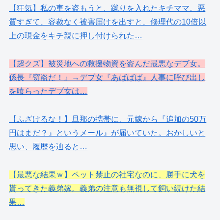
【狂気】私の車を盗もうと、蹴りを入れたキチママ。悪
質すぎて、容赦なく被害届けを出すと、修理代の10倍以
上の現金をキチ親に押し付けられた…
【超クズ】被災地への救援物資を盗んだ最悪なデブ女。
係長『窃盗だ！』→デブ女『あばばば』人事に呼び出し
を喰らったデブ女は…
【ふざけるな！】旦那の携帯に、元嫁から『追加の50万
円はまだ？』というメール』が届いていた。おかしいと
思い、履歴を辿ると…
【最悪な結果ｗ】ペット禁止の社宅なのに、勝手に犬を
貰ってきた義弟嫁。義弟の注意も無視して飼い続けた結
果…