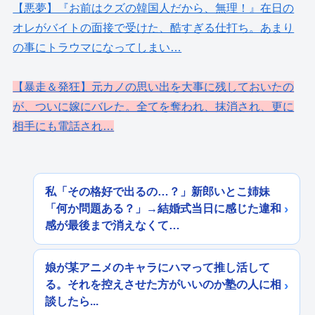
【悪夢】『お前はクズの韓国人だから、無理！』在日の
オレがバイトの面接で受けた、酷すぎる仕打ち。あまり
の事にトラウマになってしまい…
【暴走＆発狂】元カノの思い出を大事に残しておいたの
が、ついに嫁にバレた。全てを奪われ、抹消され、更に
相手にも電話され…
私「その格好で出るの…？」新郎いとこ姉妹
「何か問題ある？」→結婚式当日に感じた違和
感が最後まで消えなくて…
娘が某アニメのキャラにハマって推し活して
る。それを控えさせた方がいいのか塾の人に相
談したら...