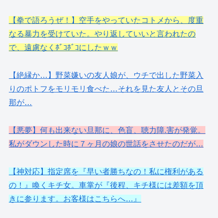
【拳で語ろうぜ！】空手をやっていたコトメから、度重
なる暴力を受けていた。やり返していいと言われたの
で、遠慮なくﾎﾞｺﾎﾞｺにしたｗｗ
【絶縁か…】野菜嫌いの友人娘が、ウチで出した野菜入
りのポトフをモリモリ食べた…それを見た友人とその旦
那が…
【悪夢】何も出来ない旦那に、色盲、聴力障.害が発覚。
私がダウンした時に７ヶ月の娘の世話をさせたのだが…
【神対応】指定席を『早い者勝ちなの！私に権利がある
の！』喚くキチ女。車掌が『後程、キチ様には差額を頂
きに参ります。お客様はこちらへ…』