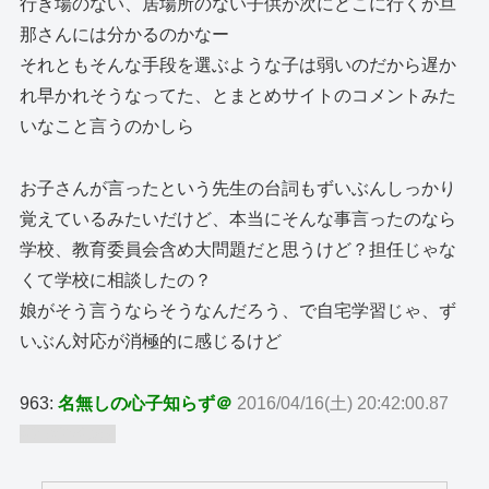
行き場のない、居場所のない子供が次にどこに行くか旦
那さんには分かるのかなー
それともそんな手段を選ぶような子は弱いのだから遅か
れ早かれそうなってた、とまとめサイトのコメントみた
いなこと言うのかしら
お子さんが言ったという先生の台詞もずいぶんしっかり
覚えているみたいだけど、本当にそんな事言ったのなら
学校、教育委員会含め大問題だと思うけど？担任じゃな
くて学校に相談したの？
娘がそう言うならそうなんだろう、で自宅学習じゃ、ず
いぶん対応が消極的に感じるけど
963:
名無しの心子知らず＠
2016/04/16(土) 20:42:00.87
ID:wfXriuh9