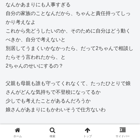
なんかあまりにも人事すぎる
自分の家族のことなんだから、ちゃんと責任持ってしっ
かり考えなよ
これから先どうしたいのか、そのために自分はどう動く
べきか、自分で考えないと
別居してうまくいかなかったら、だって2ちゃんで相談し
たらそう言われたから、と
2ちゃんのせいにするの？
父親も母親も誰も守ってくれなくて、たったひとりで娘
さんがどんな気持ちで不登校になってるか
少しでも考えたことがあるんだろうか
娘さんがあまりにもかわいそうで仕方ないわ
982:
名無しの心子知らず＠
2016/04/16(土) 22:56:12.41
ID:wfXriuh9
ホーム
検索
トップ
サイドバー