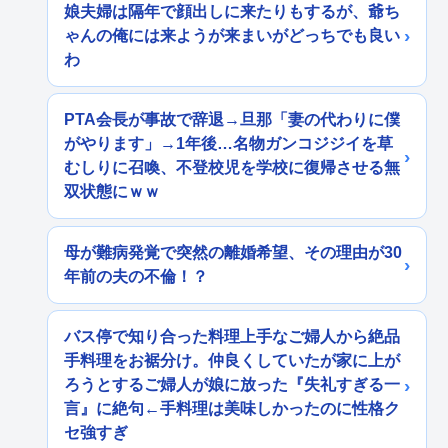
娘夫婦は隔年で顔出しに来たりもするが、爺ち
ゃんの俺には来ようが来まいがどっちでも良い
わ
PTA会長が事故で辞退→旦那「妻の代わりに僕
がやります」→1年後…名物ガンコジジイを草
むしりに召喚、不登校児を学校に復帰させる無
双状態にｗｗ
母が難病発覚で突然の離婚希望、その理由が30
年前の夫の不倫！？
バス停で知り合った料理上手なご婦人から絶品
手料理をお裾分け。仲良くしていたが家に上が
ろうとするご婦人が娘に放った『失礼すぎる一
言』に絶句←手料理は美味しかったのに性格ク
セ強すぎ