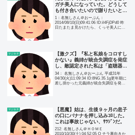
ガチ美人になっていた。どうして
も付き合いたいので謝りたいと思
う…
1：名無しさん＠おーぷん：
2014/08/10(日)09:41:06 ID:iI4FjDPd0 昨
日たまたま見かけたら、くっそ美人にな
ってたFBも発見 3：名無しさん＠おーぷ
ん：2014/08/10(日)09:41:58 ID:yHYlvC...
【激クズ】『私と私娘をコロすし
マジキチ
かない』義姉が統合失調症を発症
し、敵認定された私は「盗聴器を
仕掛けた犯人」と決めつけられ…
34： 名無しさん＠おーぷん 平成31年
04/30(火)11:09:34 ID:8NG.35.1g更年期に
差し掛かった元義姉が統合失調症を発症
し、監視されている、盗聴されていると
騒ぐようになった。なぜか盗聴器を仕掛
けたのは義妹（私のこと）...
【悪魔】姑は、生後９ヶ月の息子
マジキチ
の口にバナナを押し込みｺﾛした。
これは事故じゃない、ｻﾂｼﾞﾝだ。
212: 名無しさん＠ＨＯＭＥ
2010/10/30(土) 04:52:05 O チラ裏向きか