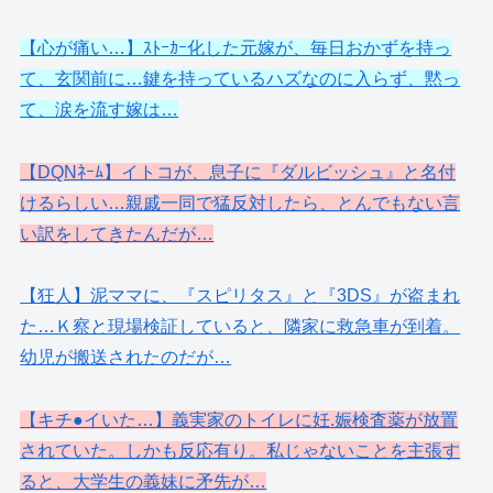
【心が痛い…】ｽﾄｰｶｰ化した元嫁が、毎日おかずを持っ
て、玄関前に…鍵を持っているハズなのに入らず、黙っ
て、涙を流す嫁は…
【DQNﾈｰﾑ】イトコが、息子に『ダルビッシュ』と名付
けるらしい…親戚一同で猛反対したら、とんでもない言
い訳をしてきたんだが…
【狂人】泥ママに、『スピリタス』と『3DS』が盗まれ
た…Ｋ察と現場検証していると、隣家に救急車が到着。
幼児が搬送されたのだが…
【キチ●イいた…】義実家のトイレに妊.娠検査薬が放置
されていた。しかも反応有り。私じゃないことを主張す
ると、大学生の義妹に矛先が…