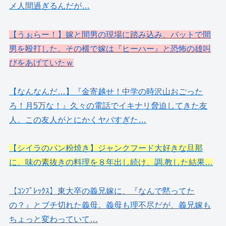
メ人間過ぎるんだが…
【うぉらー！】嫁と間男の現場に踏み込み、バットで間
男を殴打した。その横で嫁は『ヒーハー』と恐怖の雄叫
びをあげていたｗ
【なんなんだ…】『金寄越せ！中学の時沢山おごった
ろ！月5万な！』久々の電話でイキナリ脅迫してきた友
人。この友人がとにかくヤバすぎた…
【シイラのパン粉焼き】ジャンクフード大好きな旦那
に、味の素抜きの料理を８年出し続け、調.教した結果…
【ｺﾝﾌﾟﾚｯｸｽ】東大卒の義兄嫁に、『なんで黙ってた
の？』とブチ切れた義母。義母も理不尽だが、義兄嫁も
ちょっと変わっていて…