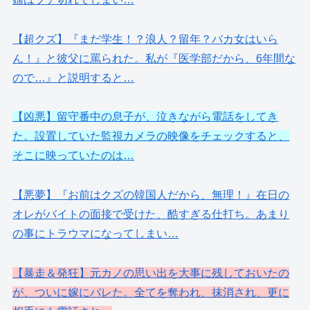
【超クズ】『まだ学生！？浪人？留年？バカ女はいら
ん！』と彼父に罵られた。私が『医学部だから、6年間な
ので…』と説明すると…
【凶悪】留守番中の息子が、泣きながら電話をしてき
た。設置していた監視カメラの映像をチェックすると、
そこに映っていたのは…
【悪夢】『お前はクズの韓国人だから、無理！』在日の
オレがバイトの面接で受けた、酷すぎる仕打ち。あまり
の事にトラウマになってしまい…
【暴走＆発狂】元カノの思い出を大事に残しておいたの
が、ついに嫁にバレた。全てを奪われ、抹消され、更に