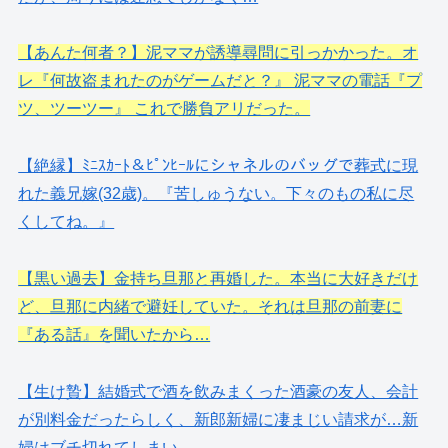
【あんた何者？】泥ママが誘導尋問に引っかかった。オ
レ『何故盗まれたのがゲームだと？』 泥ママの電話『プ
ツ、ツーツー』 これで勝負アリだった。
【絶縁】ﾐﾆｽｶｰﾄ＆ﾋﾟﾝﾋｰﾙにシャネルのバッグで葬式に現
れた義兄嫁(32歳)。『苦しゅうない。下々のもの私に尽
くしてね。』
【黒い過去】金持ち旦那と再婚した。本当に大好きだけ
ど、旦那に内緒で避妊していた。それは旦那の前妻に
『ある話』を聞いたから…
【生け贄】結婚式で酒を飲みまくった酒豪の友人、会計
が別料金だったらしく、新郎新婦に凄まじい請求が…新
婦はブチ切れてしまい…