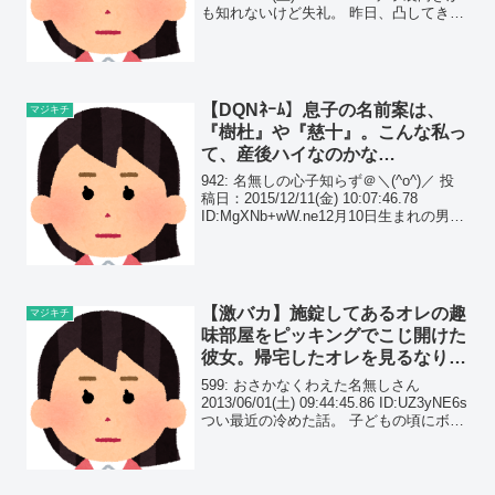
も知れないけど失礼。 昨日、凸してきた
トメ。 来るなり「まだ子供産まないの」
や「息子の寄生虫。穀潰し」とか言って
きた。 「子供も録に育てられないの...
【DQNﾈｰﾑ】息子の名前案は、
マジキチ
『樹杜』や『慈十』。こんな私っ
て、産後ハイなのかな…
942: 名無しの心子知らず＠＼(^o^)／ 投
稿日：2015/12/11(金) 10:07:46.78
ID:MgXNb+wW.ne12月10日生まれの男の
子で候補が２つ出てます 1210の語呂あわ
せで「いつと」君 12月10日の誕生花で...
【激バカ】施錠してあるオレの趣
マジキチ
味部屋をピッキングでこじ開けた
彼女。帰宅したオレを見るなり、
『犯.罪者はこの人です！捕まえ
599: おさかなくわえた名無しさん
て！』と…
2013/06/01(土) 09:44:45.86 ID:UZ3yNE6s
つい最近の冷めた話。 子どもの頃にボー
イスカウトでアマチュア無線にはまって
以来、大学も仕事も同様な物を選択しま
した。 彼女には...