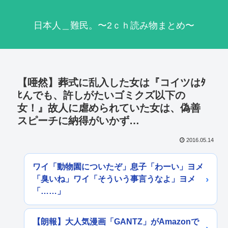
日本人＿難民。〜2ｃｈ読み物まとめ〜
【唖然】葬式に乱入した女は『コイツはﾀ
ﾋんでも、許しがたいゴミクズ以下の
女！』故人に虐められていた女は、偽善
スピーチに納得がいかず…
2016.05.14
ワイ「動物園についたぞ」息子「わーい」ヨメ
「臭いね」ワイ「そういう事言うなよ」ヨメ
「……」
【朗報】大人気漫画「GANTZ」がAmazonで