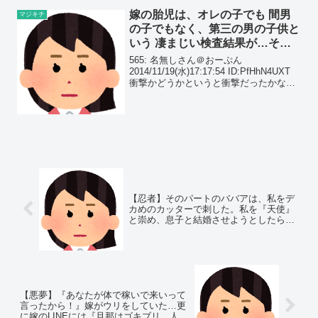
嫁の胎児は、オレの子でも 間男
マジキチ
の子でもなく、第三の男の子供と
いう 凄まじい検査結果が…その
結末は…
565: 名無しさん＠おーぷん
2014/11/19(水)17:17:54 ID:PfHhN4UXT
衝撃かどうかというと衝撃だったかな半
年前に離婚したんですが
【忍者】そのパートのババアは、私をデ
カめのカッターで刺した。私を『天使』
と崇め、息子と結婚させようとしたらし
い。その粘着っぷりは異常で…
【悪夢】『あなたが体で稼いで来いって
言ったから！』嫁がウリをしていた…更
に嫁のLINEには『旦那はゴキブリ、人間