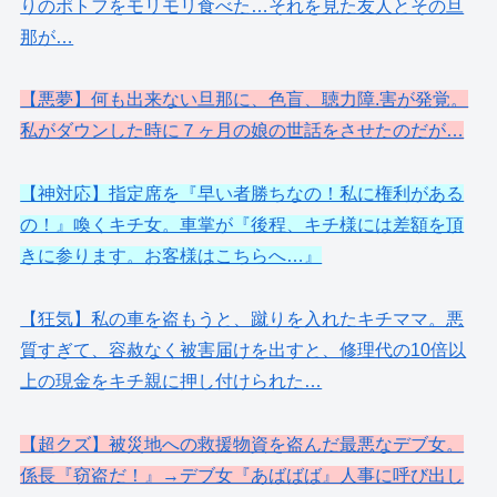
りのポトフをモリモリ食べた…それを見た友人とその旦
那が…
【悪夢】何も出来ない旦那に、色盲、聴力障.害が発覚。
私がダウンした時に７ヶ月の娘の世話をさせたのだが…
【神対応】指定席を『早い者勝ちなの！私に権利がある
の！』喚くキチ女。車掌が『後程、キチ様には差額を頂
きに参ります。お客様はこちらへ…』
【狂気】私の車を盗もうと、蹴りを入れたキチママ。悪
質すぎて、容赦なく被害届けを出すと、修理代の10倍以
上の現金をキチ親に押し付けられた…
【超クズ】被災地への救援物資を盗んだ最悪なデブ女。
係長『窃盗だ！』→デブ女『あばばば』人事に呼び出し