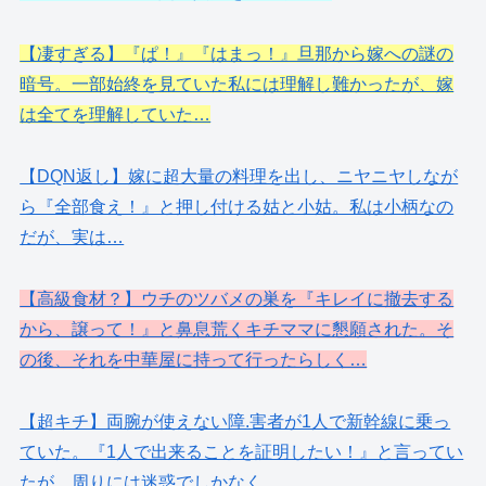
【凄すぎる】『ぱ！』『はまっ！』旦那から嫁への謎の
暗号。一部始終を見ていた私には理解し難かったが、嫁
は全てを理解していた…
【DQN返し】嫁に超大量の料理を出し、ニヤニヤしなが
ら『全部食え！』と押し付ける姑と小姑。私は小柄なの
だが、実は…
【高級食材？】ウチのツバメの巣を『キレイに撤去する
から、譲って！』と鼻息荒くキチママに懇願された。そ
の後、それを中華屋に持って行ったらしく…
【超キチ】両腕が使えない障.害者が1人で新幹線に乗っ
ていた。『1人で出来ることを証明したい！』と言ってい
たが、周りには迷惑でしかなく…