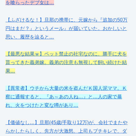
を喰らったデブ女は…
【ふざけるな！】旦那の携帯に、元嫁から『追加の50万
円はまだ？』というメール』が届いていた。おかしいと
思い、履歴を辿ると…
【最悪な結果ｗ】ペット禁止の社宅なのに、勝手に犬を
貰ってきた義弟嫁。義弟の注意も無視して飼い続けた結
果…
【異常者】ウチから大量の米を盗んだＫ国人泥ママ。Ｋ
察に通報すると、『あ～あの人ね…』と…人の家で暴
れ、火をつけたと変な噂があり…
【価値なし…】旦那(45歳/手取り12万)が、会社でまたや
らかしたらしく、先方が大激怒、上司もブチキレで、ダ