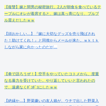
【復讐】嫁と間男の秘密旅行。2人が朝食を食べているテ
ーブルにオレが着席すると、嫁は真っ青になり、ブルブ
ル震えだしたｗｗ
【頭おかしい…】『嫁に大切なグッズを売り飛ばされ
た！助けてくれ！』と同僚からメールが来た。ｗｋｔｋ
しながら家
に向かったのだが…
【拳で語ろうぜ！】空手をやっていたコトメから、度重
なる暴力を受けていた。やり返していいと言われたの
で、遠慮なくﾎﾞｺﾎﾞｺにしたｗｗ
【絶縁か…】野菜嫌いの友人娘が、ウチで出した野菜入