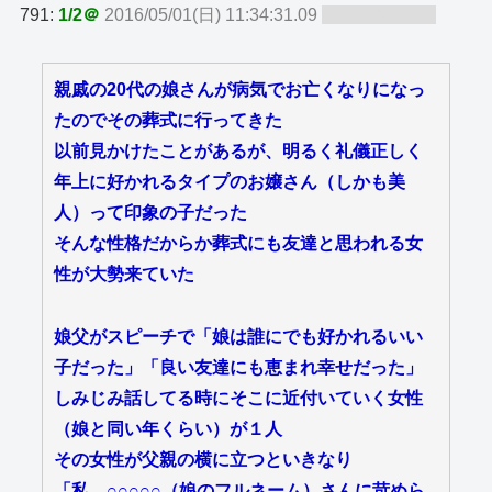
791:
1/2＠
2016/05/01(日) 11:34:31.09
ID:dLxWkkVh
親戚の20代の娘さんが病気でお亡くなりになっ
たのでその葬式に行ってきた
以前見かけたことがあるが、明るく礼儀正しく
年上に好かれるタイプのお嬢さん（しかも美
人）って印象の子だった
そんな性格だからか葬式にも友達と思われる女
性が大勢来ていた
娘父がスピーチで「娘は誰にでも好かれるいい
子だった」「良い友達にも恵まれ幸せだった」
しみじみ話してる時にそこに近付いていく女性
（娘と同い年くらい）が１人
その女性が父親の横に立つといきなり
「私、○○○○○（娘のフルネーム）さんに苛めら