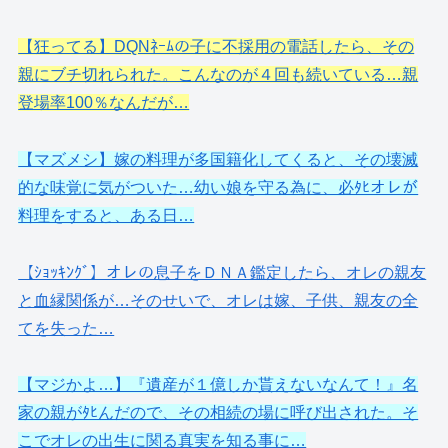
【狂ってる】DQNﾈｰﾑの子に不採用の電話したら、その
親にブチ切れられた。こんなのが４回も続いている…親
登場率100％なんだが…
【マズメシ】嫁の料理が多国籍化してくると、その壊滅
的な味覚に気がついた…幼い娘を守る為に、必ﾀﾋオレが
料理をすると、ある日…
【ｼｮｯｷﾝｸﾞ】オレの息子をＤＮＡ鑑定したら、オレの親友
と血縁関係が…そのせいで、オレは嫁、子供、親友の全
てを失った…
【マジかよ…】『遺産が１億しか貰えないなんて！』名
家の親がﾀﾋんだので、その相続の場に呼び出された。そ
こでオレの出生に関る真実を知る事に…