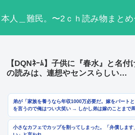
日本人＿難民。〜2ｃｈ読み物まとめ
【DQNﾈｰﾑ】子供に『春水』と名
の読みは、連想やセンスらしい…
弟が「家族を養うなら年収1000万必要だ。嫁をパート
を言うので俺はつい大笑い → しかし弟は嫁のことまで
小さなカフェでカップを割ってしまった。「弁償します
い」と言われ...