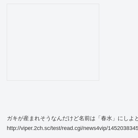
ガキが産まれそうなんだけど名前は「春水」にしよと
http://viper.2ch.sc/test/read.cgi/news4vip/1452038345