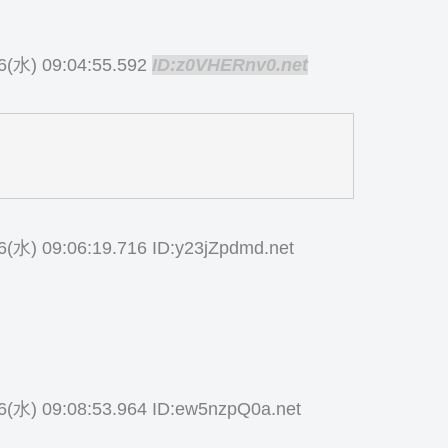
6(水) 09:04:55.592
ID:z0VHERnv0.net
？
6(水) 09:06:19.716 ID:y23jZpdmd.net
6(水) 09:08:53.964 ID:ew5nzpQ0a.net