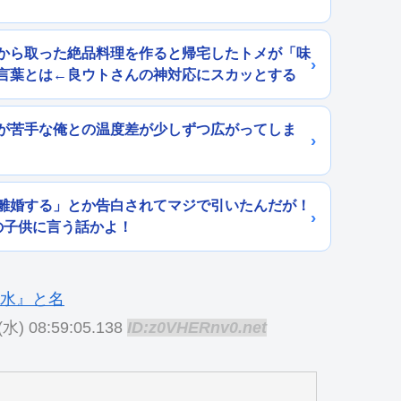
から取った絶品料理を作ると帰宅したトメが「味
言葉とは←良ウトさんの神対応にスカッとする
が苦手な俺との温度差が少しずつ広がってしま
離婚する」とか告白されてマジで引いたんだが！
の子供に言う話かよ！
(水) 08:59:05.138
ID:z0VHERnv0.net