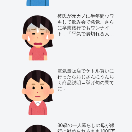
彼氏が元カノに半年間ウワ
キして飲み会で発覚、さら
に卒業旅行でもワンナイ
ト…「平気で裏切れる人種
だ」と気付いた私は…
電気量販店でケトル買いに
行ったらおじさんにうんち
く商品説明→挙げ句の果て
に…
80歳の一人暮らしの母が銀
行に勧められるまま1000万