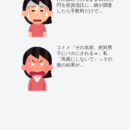
円を投資信託に…娘が調査
したら手数料だけで…
コトメ「その名前、絶対男
子にバカにされるｗ」私
「馬鹿にしないで」→その
後の結果が…