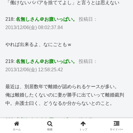
「働けないババアを捨ててよし」と言うとは思えない
218:
名無しさん＠お腹いっぱい。
投稿日：
2013/12/06(金) 08:02:37.84
やれば出来るよ、なにごともｗ
219:
名無しさん＠お腹いっぱい。
投稿日：
2013/12/06(金) 12:58:25.42
最近は、別居数年で離婚が認められるケースが多い。
俺は離婚したくないのに妻が勝手に出ていって離婚裁判
中。弁護士曰く、どうなるか分からないとのこと。
220:
名無しさん＠お腹いっぱい。
投稿日：
2013/12/06(金) 18:49:05.49
ホーム
検索
トップ
サイドバー