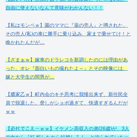
自由に使えないなんて意味がわかんない！！
【私はモンペｗ】園のママに『薬の売人』と噂された。
その売人(私)の車に勝手に乗り込み、家まで乗せてけ！と
喚かれたんだが…
【ざまぁｗ】嫁車のドラレコを新調したのには理由があ
った。オレ『面白いもの撮れたよ～』とその映像には、
嫁と大学生の間男が…
【膿家乙ｗ】町内会のキチ思考に我慢出来ず、新住民全
員で脱退した。脅しがショボ過ぎて、快適すぎるんだが
ｗｗ
【必ﾀﾋでこえーｗｗ】イケメン高収入の弟(26歳)が、3人