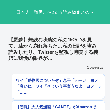
日本人＿難民。〜2ｃｈ読み物まとめ〜
【悪夢】無残な状態の私のｺﾚｸｼｮﾝを見
て、膝から崩れ落ちた…私の日記を盗み
読みしたり、Twitterを監視し嘲笑する義
姉に我慢の限界が…
2016.05.22
ワイ「動物園についたぞ」息子「わーい」ヨメ
「臭いね」ワイ「そういう事言うなよ」ヨメ
「……」
【朗報】大人気漫画「GANTZ」がAmazonで