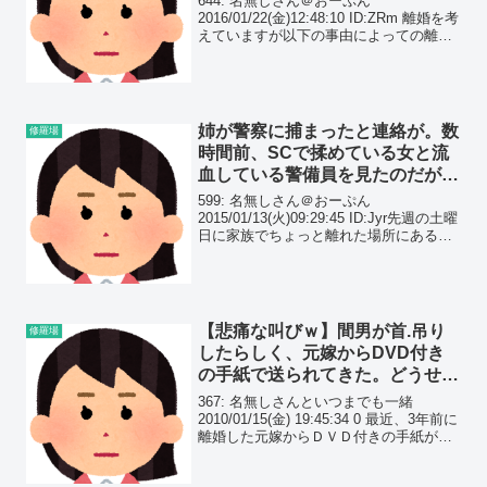
644: 名無しさん＠おーぷん
2016/01/22(金)12:48:10 ID:ZRm 離婚を考
えていますが以下の事由によっての離婚
は可能でしょうかフェイクは無しでなる
べく正確な数値を書きます私25歳パート
(年収額面170万)旦那28歳正...
姉が警察に捕まったと連絡が。数
修羅場
時間前、SCで揉めている女と流
血している警備員を見たのだが、
それが姉だったらしく…
599: 名無しさん＠おーぷん
2015/01/13(火)09:29:45 ID:Jyr先週の土曜
日に家族でちょっと離れた場所にある大
型ショッピングモールに遊びに行った。
娘がアイス食べたいというもんでショッ
ピングモール内のサーティーワンに行...
【悲痛な叫びｗ】間男が首.吊り
修羅場
したらしく、元嫁からDVD付き
の手紙で送られてきた。どうせ子
供も間男の子供だし…
367: 名無しさんといつまでも一緒
2010/01/15(金) 19:45:34 0 最近、3年前に
離婚した元嫁からＤＶＤ付きの手紙が届
いた。 間男と再婚したはいいが、間男が
家族総出でやってた事業に不況が直撃し