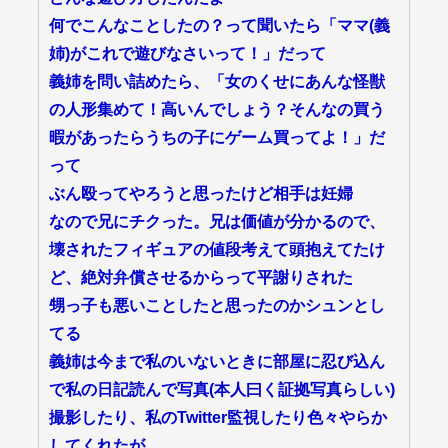
何でこんなことしたの？って聞いたら「ママ(義
姉)がこれで遊びなさいって！」だって
義姉を問い詰めたら、「女のくせにあんな怪獣
の人形集めて！高いんでしょう？そんなの買う
暇があったらうちの子にゲーム買ってよ！」だ
って
ぶん殴ってやろうと思ったけど相手は妊婦
なので兄にチクった。兄は価値が分かるので、
壊されたフィギュアの値段考えて頭抱えてたけ
ど、絶対弁償させるからって平謝りされた
甥っ子も悪いことしたと思ったのかシュンとし
てる
義姉は今まで私のいないときに部屋に忍び込ん
で私の日記読んで写真(本人曰く証拠写真らしい)
撮影したり、私のTwitter監視したり色々やらか
してくれたが