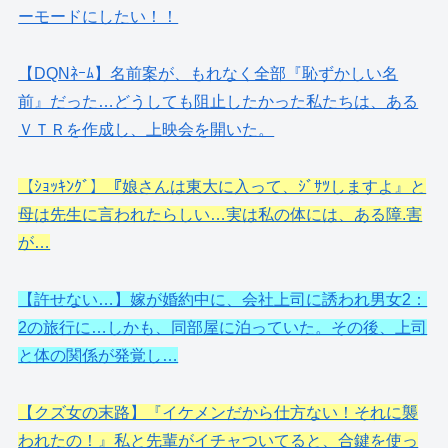
ーモードにしたい！！
【DQNﾈｰﾑ】名前案が、もれなく全部『恥ずかしい名
前』だった…どうしても阻止したかった私たちは、ある
ＶＴＲを作成し、上映会を開いた。
【ｼｮｯｷﾝｸﾞ】『娘さんは東大に入って、ｼﾞｻﾂしますよ』と
母は先生に言われたらしい…実は私の体には、ある障.害
が…
【許せない…】嫁が婚約中に、会社上司に誘われ男女2：
2の旅行に…しかも、同部屋に泊っていた。その後、上司
と体の関係が発覚し…
【クズ女の末路】『イケメンだから仕方ない！それに襲
われたの！』私と先輩がイチャついてると、合鍵を使っ