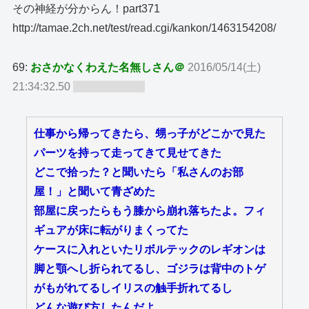
その神経が分からん！part371
http://tamae.2ch.net/test/read.cgi/kankon/1463154208/
69:
おさかなくわえた名無しさん＠
2016/05/14(土)
21:34:32.50
ID:TgLMOcby
仕事から帰ってきたら、甥っ子がどこかで見た
パーツを持って走ってきて見せてきた
どこで拾った？と聞いたら「私さんのお部
屋！」と聞いて青ざめた
部屋に戻ったらもう膝から崩れ落ちたよ。フィ
ギュアが床に転がりまくってた
ケースに入れといたリボルテックのレギオンは
脚と顎へし折られてるし、ゴジラは背中のトゲ
がもがれてるしイリスの触手折れてるし
どんな遊び方したんだよ