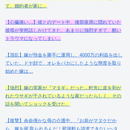
て、婚約者が家に…
【心臓痛い…】彼とのデート中、後部座席に隠れていた
彼母が突然話しかけてきた。あまりに強烈すぎて、酷い
トラウマになってしまい…
【混乱】嫁が預金を勝手に運用し、4000万の利益を出し
ていた。ドヤ顔で、オレをバカにしたような態度を取り
始めた嫁は…
【強烈】嫁の実家が『マタギ』だった…軒先に皮を剥が
れたウサギが干されているような家だったらしく、その
話を聞いてショックを受けた。
【復讐】余命僅かな母の介護中、『お前がマヌケだか
ら、嫁を寝.取られるんだ！慰謝料も請求できないヘタ