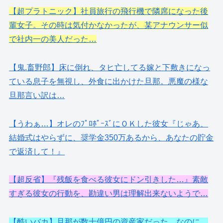
【超プラトニック】社員旅行の飛行機で隣席になった後
輩女子。その時は気付かなかったが、某アナウンサー似
で社内一の美人だった…
【鬼.畜野郎】床に倒れ、タヒ亡してる嫁と下敷きになっ
ている息子を無視し、外食に出かけた旦那。悪魔の様な
旦那言い訳は…
【うわぁ…】オレのﾌﾟﾛﾎﾟｰｽﾞにＯＫした彼女『じゃあ、
結婚式はやらずに、奨学金350万あるから、あなたの貯金
で返済して！』
【超反省】『残飯を食べる彼女にドン引きした…』素敵
すぎる彼女の行動を、勘違い男は理解出来ないようで…
【酷いバカ】旦那が数十億円の資産家だった…なのに、