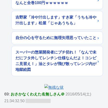
なんと全巻100円ｗｗｗｗｗｗ
吉野家「冷や汁出します」すき家「うちも冷や
汁出します」松屋「じゃあうちも」
自分の心を守るために無理矢理思っていたこと
スーパーの惣菜開発者にブチ切れ！「なんで未
だにフタ外してレンチン仕様なんだよ！コンビ
ニ見習え！」油とタレが飛び散ってレンジ内が
地獄絵図
69:
おさかなくわえた名無しさん＠
2016/05/14(土)
21:34:32.50
ID:TgLMOcby