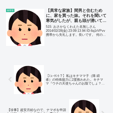
て、間男と間男親が首を吊った...
【異常な家族】間男と住むため
修羅場
に、家を買った妹。それを聞いて
寒気がしたが、親も頭が湧いてる
ようだった。
515: おさかなくわえた名無しさん
2014/02/28(金) 23:09:13.94 ID:6q1rVPvv
携帯から失礼します。長いです。 何の変
わりもない平日の朝、出勤準備をしてい
たらインターホンが鳴った。
【ﾐｭｰﾀﾝﾄ？】私はキチママ子（障.碍
者）の特殊能力に2度救われた。キチマ
マ『ウチの天使ちゃんのお陰でしょ？慰
謝料全部頂くわね』
【珍事】超安月給なので、ナマポを申請