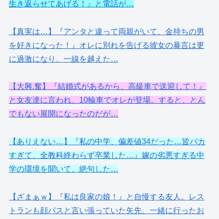
生き返らせてあげる！』と電話が…
【真実は…】『アンタと違って両親がいて、金持ちの男
を好きになった！』オレに別れを告げる彼女の暴言は更
に過激になり、一線を越えた…
【大興.奮】『結婚式があるから、高級車で送迎して！』
と女友達に言われ、10輪車でオレが登場。すると、とん
でもない展開になったのだが…
【ありえない…】『私の中学、偏差値34だった…皆バカ
すぎて、全教科終わらず卒業した…』嫁の劣悪すぎる中
学の環境を聞いて、絶句した…
【ざまぁｗ】『私は良家の娘！』と自慢する友人。レス
トランも顔パスと言い張っていた矢先、一緒に行ったお