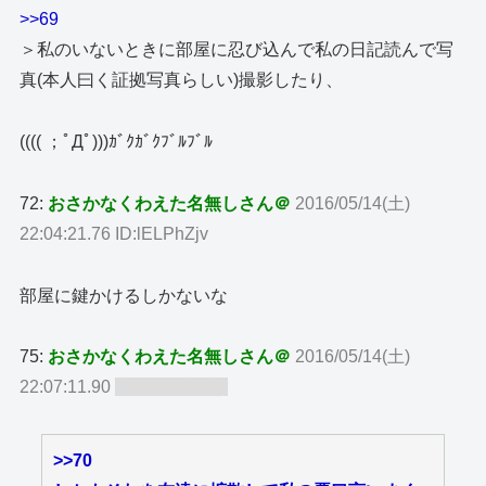
>>69
＞私のいないときに部屋に忍び込んで私の日記読んで写
真(本人曰く証拠写真らしい)撮影したり、
(((( ；ﾟДﾟ)))ｶﾞｸｶﾞｸﾌﾞﾙﾌﾞﾙ
72:
おさかなくわえた名無しさん＠
2016/05/14(土)
22:04:21.76 ID:lELPhZjv
部屋に鍵かけるしかないな
75:
おさかなくわえた名無しさん＠
2016/05/14(土)
22:07:11.90
ID:TgLMOcby
>>70