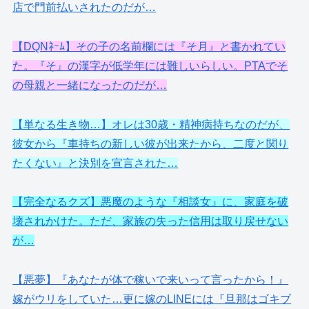
店で門前払いされたのだが…
【DQNﾈｰﾑ】その子の名前欄には『そ月』と書かれてい
た。『そ』の漢字が低学年には難しいらしい。PTAでそ
の母親と一緒になったのだが…
【単なる生き物…】オレは30歳・精神病持ちなのだが、
彼女から『車持ちの新しい彼が出来たから、二度と関り
たくない』と決別を宣言された…
【完全なるクズ】悪魔のような『相談女』に、家庭を破
壊されかけた。ただ、家族の失った信用は取り戻せない
が…
【悪夢】『あなたが体で稼いで来いって言ったから！』
嫁がウリをしていた…更に嫁のLINEには『旦那はゴキブ