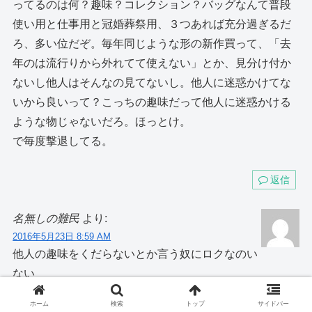
ってるのは何？趣味？コレクション？バッグなんて普段
使い用と仕事用と冠婚葬祭用、３つあれば充分過ぎるだ
ろ、多い位だぞ。毎年同じような形の新作買って、「去
年のは流行りから外れてて使えない」とか、見分け付か
ないし他人はそんなの見てないし。他人に迷惑かけてな
いから良いって？こっちの趣味だって他人に迷惑かける
ような物じゃないだろ。ほっとけ。
で毎度撃退してる。
返信
名無しの難民
より:
2016年5月23日 8:59 AM
他人の趣味をくだらないとか言う奴にロクなのい
ない
というわけで>73は義姉と同類
ホーム
検索
トップ
サイドバー