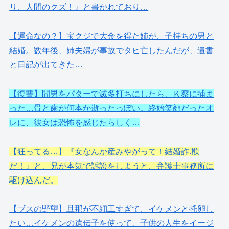
リ、人間のクズ！』と書かれており…
【運命なの？】宝クジで大金を得た姉が、子持ちの男と
結婚。数年後、姉夫婦が事故でタヒ亡したんだが、遺書
と日記が出てきた…
【復讐】間男をパターで滅多打ちにしたら、Ｋ察に捕ま
った…骨と歯が何本か逝ったっぽい。終始笑顔だったオ
レに、彼女は恐怖を感じたらしく…
【狂ってる…】『女なんか産みやがって！結婚詐.欺
だ！』と、兄が本気で訴訟をしようと、弁護士事務所に
駆け込んだ。
【ブスの野望】旦那が不細工すぎて、イケメンと托卵し
たい…イケメンの遺伝子を使って、子供の人生をイージ