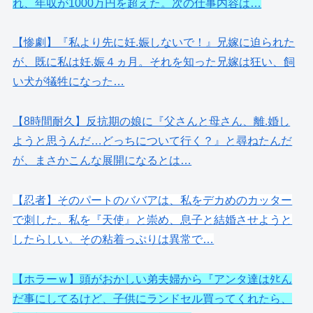
れ、年収が1000万円を超えた。次の仕事内容は…
【惨劇】『私より先に妊.娠しないで！』兄嫁に迫られた
が、既に私は妊.娠４ヵ月。それを知った兄嫁は狂い、飼
い犬が犠牲になった…
【8時間耐久】反抗期の娘に『父さんと母さん、離.婚し
ようと思うんだ…どっちについて行く？』と尋ねたんだ
が、まさかこんな展開になるとは…
【忍者】そのパートのババアは、私をデカめのカッター
で刺した。私を『天使』と崇め、息子と結婚させようと
したらしい。その粘着っぷりは異常で…
【ホラーｗ】頭がおかしい弟夫婦から『アンタ達はﾀﾋん
だ事にしてるけど、子供にランドセル買ってくれたら、