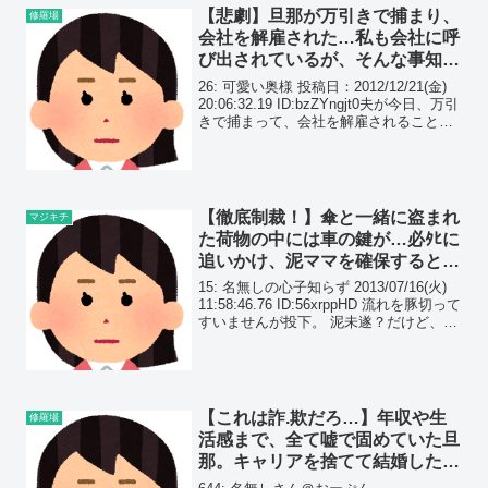
【悲劇】旦那が万引きで捕まり、
修羅場
会社を解雇された…私も会社に呼
び出されているが、そんな事知ら
ないし、行きたくない！！
26: 可愛い奥様 投稿日：2012/12/21(金)
20:06:32.19 ID:bzZYngjt0夫が今日、万引
きで捕まって、会社を解雇されることに
なりました 最近、会社で畑違いの部署に
移されたことで毎日愚痴を言ってたけ
ど、こんなこと...
【徹底制裁！】傘と一緒に盗まれ
マジキチ
た荷物の中には車の鍵が…必ﾀﾋに
追いかけ、泥ママを確保すると
『っぜぇな。』と悪態をつかれ、
15: 名無しの心子知らず 2013/07/16(火)
荷物を水溜まりに…
11:58:46.76 ID:56xrppHD 流れを豚切って
すいませんが投下。 泥未遂？だけど、警
察にまでお世話になった話。
【これは詐.欺だろ…】年収や生
修羅場
活感まで、全て嘘で固めていた旦
那。キャリアを捨てて結婚した私
は、周り全員に騙されていた。