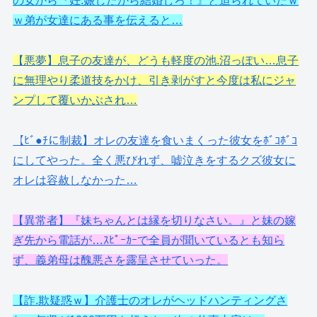
の女から『妊.娠したから結婚しろ！』と迫られていたｗ
ｗ弟が女達にある事を伝えると…
【悪夢】息子の友達が、どうも軽度の池.沼っぽい…息子
に無理やり柔道技をかけ、引き剥がすと今度は私にジャ
ンプして覆いかぶされ…
【ﾋﾞ●ﾁに制裁】オレの友達を食いまくった彼女をﾎﾞｺﾎﾞｺ
にしてやった。全く悪びれず、嘘泣きをするクズ彼女に
オレは容赦しなかった…
【異常者】『妹ちゃんとは縁を切りなさい。』と妹の嫁
ぎ先から電話が…ｽﾋﾟｰｶｰで全員が聞いているとも知ら
ず、義弟母は醜悪さを露呈させていった。
【詐.欺疑惑ｗ】介護士のオレがヘッドハンティングさ