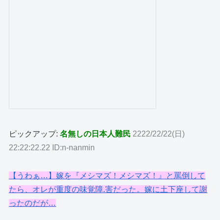
ピックアップ:
名無しの日本人難民
2222/22/22(日)
22:22:22.22 ID:n-nanmin
【うわぁ…】嫁を『メシマズ！メシマズ！』と罵倒して
たら、オレが重度の味覚障.害だった。嫁に土下座して謝
ったのだが…