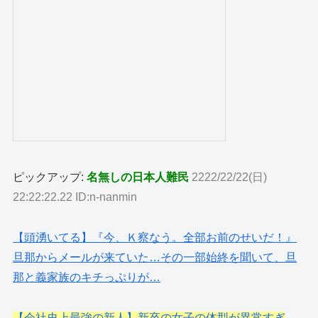
ピックアップ:
名無しの日本人難民
2222/22/22(日)
22:22:22.22 ID:n-nanmin
【頭湧いてる】『今、Ｋ察なう。全部お前のせいだ！』
旦那からメールが来ていた…その一部始終を聞いて、旦
那と義家族のキチっぷりが…
【会社史上最強の新人】新卒の女子の体型が異常すぎ