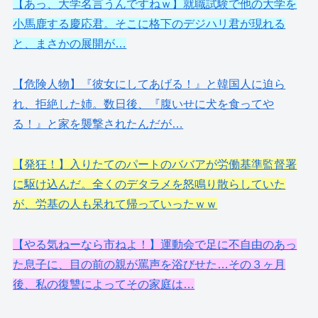
【あっ、大学名言うんですねｗ】就職試験で他の大学を
小馬鹿する慶応君。そこに格下のデジハリ君が現れる
と、まさかの展開が…
【危険人物】『彼女にしてあげる！』と韓国人に迫ら
れ、拒絶した姉。数日後、『腹いせに犬を食ってや
る！』と家を襲撃されたんだが…
【発狂！】入りたてのパートのババアが労働基準監督署
に駆け込んだ。全くのデタラメを怒鳴り散らしていた
が、労基の人も呆れて帰っていったｗｗ
【やる気ねーなら市ねよ！】運動会で足に不自由のあっ
た息子に、目の前の親が罵声を浴びせた…その３ヶ月
後、私の復讐によってその家庭は…