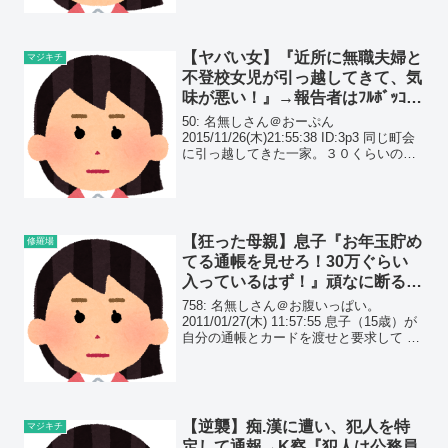
【ヤバい女】『近所に無職夫婦と
マジキチ
不登校女児が引っ越してきて、気
味が悪い！』→報告者はﾌﾙﾎﾞｯｺに
されてる意味が分からないよう
50: 名無しさん＠おーぷん
で…
2015/11/26(木)21:55:38 ID:3p3 同じ町会
に引っ越してきた一家。３０くらいの無
職夫婦に不登校の小学生というだけで信
じられないが、祭りで一緒になった時、
町会の役員さんや班長さんやらが小学
生...
【狂った母親】息子『お年玉貯め
修羅場
てる通帳を見せろ！30万ぐらい
入っているはず！』頑なに断る嫁
が怪しいので、残高を確認する
758: 名無しさん＠お腹いっぱい。
と…
2011/01/27(木) 11:57:55 息子（15歳）が
自分の通帳とカードを渡せと要求して 嫁
がかたくなに断り続けている。 小さいこ
ろからのお年玉など30万ぐらい入ってい
る。 ならば通帳を見せろ、...
【逆襲】痴.漢に遭い、犯人を特
マジキチ
定して通報→K察『犯人は公務員