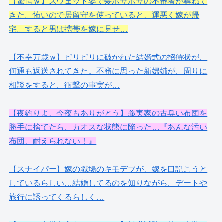
【驚愕ｗ】スウェット姿で髪ボサボサの不審者が尋ねて
きた。怖いので居留守を使っていると、運悪く嫁が帰
宅。すると男は携帯を嫁に見せ…
【不幸万歳ｗ】ビリビリに破かれた結婚式の招待状が、
何通も返送されてきた。不審に思った新婦姉が、周りに
相談をすると、衝撃の事実が…
【夜釣りよ、今夜もありがとう】義実家の古臭い布団を
勝手に捨てたら、カオスな状態に陥った…『あんな汚い
布団、耐えられない！』
【スナイパー】嫁の職場のキモデブが、嫁を口説こうと
しているらしい…結婚してるのを知りながら、デートや
旅行に誘ってくるらしく…