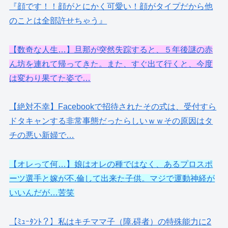
『顔です！！顔がとにかく可愛い！顔がタイプだから他
のことは全部許せちゃう』
【数奇な人生…】旦那が突然失踪すると、５年後謎の赤
ん坊を連れて帰ってきた。また、すぐ出て行くと、今度
は変わり果てた姿で…
【絶対不幸】Facebookで招待されたその式は、受付すら
ドタキャンする非常事態だったらしいｗｗその原因はタ
チの悪い新婦で…
【オレって何…】娘はオレの種ではなく、あるプロスポ
ーツ選手と嫁が不.倫して出来た子供。マジで運動神経が
いいんだが…苦笑
【ﾐｭｰﾀﾝﾄ？】私はキチママ子（障.碍者）の特殊能力に2