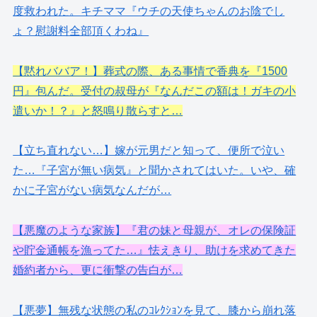
度救われた。キチママ『ウチの天使ちゃんのお陰でし
ょ？慰謝料全部頂くわね』
【黙れババア！】葬式の際、ある事情で香典を『1500
円』包んだ。受付の叔母が『なんだこの額は！ガキの小
遣いか！？』と怒鳴り散らすと…
【立ち直れない…】嫁が元男だと知って、便所で泣い
た…『子宮が無い病気』と聞かされてはいた。いや、確
かに子宮がない病気なんだが…
【悪魔のような家族】『君の妹と母親が、オレの保険証
や貯金通帳を漁ってた…』怯えきり、助けを求めてきた
婚約者から、更に衝撃の告白が…
【悪夢】無残な状態の私のｺﾚｸｼｮﾝを見て、膝から崩れ落