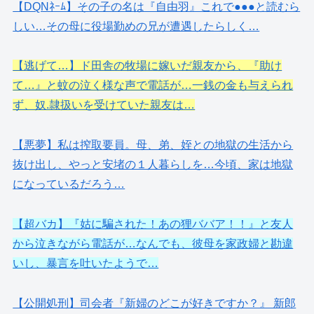
【DQNﾈｰﾑ】その子の名は『自由羽』これで●●●と読むら
しい…その母に役場勤めの兄が遭遇したらしく…
【逃げて…】ド田舎の牧場に嫁いだ親友から、『助け
て…』と蚊の泣く様な声で電話が…一銭の金も与えられ
ず、奴.隷扱いを受けていた親友は…
【悪夢】私は搾取要員。母、弟、姪との地獄の生活から
抜け出し、やっと安堵の１人暮らしを…今頃、家は地獄
になっているだろう…
【超バカ】『姑に騙された！あの狸ババア！！』と友人
から泣きながら電話が…なんでも、彼母を家政婦と勘違
いし、暴言を吐いたようで…
【公開処刑】司会者『新婦のどこが好きですか？』 新郎