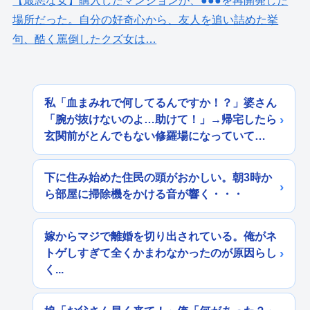
【最悪な女】購入したマンションが、●●●を再開発した
場所だった。自分の好奇心から、友人を追い詰めた挙
句、酷く罵倒したクズ女は…
私「血まみれで何してるんですか！？」婆さん
「腕が抜けないのよ…助けて！」→帰宅したら
玄関前がとんでもない修羅場になっていて…
下に住み始めた住民の頭がおかしい。朝3時か
ら部屋に掃除機をかける音が響く・・・
嫁からマジで離婚を切り出されている。俺がネ
トゲしすぎて全くかまわなかったのが原因らし
く...