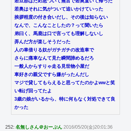
若旦那はため息ついて無言で若奥置いて帰った
若奥はそれに気がついて追いかけていった
挨拶程度の付き合いだし、その後は知らない
なんで、こんなことしたの？って聞いたら
弟曰く、馬鹿は口で言っても理解しないし
弄んだ方が楽しそうだった
人の車借りる奴がガチガチの改造車で
さらに痛車なんて見た瞬間諦めるだろ
一般人からすりゃ走る見世物小屋だ
車好きの親父ですら嫌がったんだし
マジで貸してもらえると思ってたのかよwwと笑
い転げ回ってたよ
3歳の娘がいるから、特に何もなく対処できて良
かった
252:
名無しさん＠おーぷん
2016/05/20(金)20:01:36