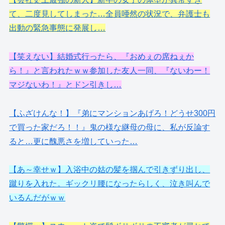
て、二度見してしまった…全員唖然の状況で、弁護士も
出動の緊急事態に発展し…
【笑えない】結婚式行ったら、『おめぇの席ねぇか
ら！』と言われたｗｗ参加した友人一同、『ないわー！
マジないわ！』とドン引きし…
【ふざけんな！】『弟にマンションあげろ！どうせ300円
で買った家だろ！！』鬼の様な継母の母に、私が反論す
ると…更に醜悪さを増していった…
【あ～幸せｗ】入浴中の姑の髪を掴んで引きずり出し、
蹴りを入れた。ギックリ腰になったらしく、泣き叫んで
いるんだがｗｗ