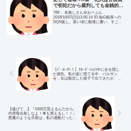
で初犯だから裁判しても金銭的に
貴方が負ける』と示談を勧めら
789： 名無しさん＠おーぷん
れ…
2018/10/07(日)13:05:14 ID:9pG痴漢への
DQN返し。若い頃に痴漢に遭い、すごく
怖かったけど冷静に対処してすぐに犯人
を特定して通報した。でも後日警察から
「残念だけど犯人は公務員で初犯だし...
【ﾊﾞｰﾙｰｻﾝ！】ｸﾛｰｾﾞｯﾄの中に女を隠し
た彼氏。私の姿に慌てる中、バルサン
を…女は観念した様子で出てきたが、こ
いつが気持ち悪すぎた…
【逃げて…】『1000万貰えるんだから、
代理母出産しなよ！車も買えるし！！』
悪魔のような旦那は、私の過酷だった妊.
娠生活を忘れてしまったのだろう…