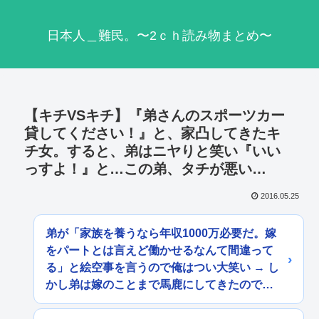
日本人＿難民。〜2ｃｈ読み物まとめ〜
【キチVSキチ】『弟さんのスポーツカー
貸してください！』と、家凸してきたキ
チ女。すると、弟はニヤりと笑い『いい
っすよ！』と…この弟、タチが悪い…
2016.05.25
弟が「家族を養うなら年収1000万必要だ。嫁
をパートとは言えど働かせるなんて間違って
る」と絵空事を言うので俺はつい大笑い → し
かし弟は嫁のことまで馬鹿にしてきたので…