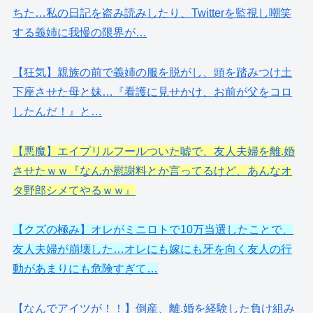
ちた…私の日記を盗み読みしたり、Twitterを監視し嘲笑
する義姉に我慢の限界が…
【狂気】親族の前で義姉の服を脱がし、頭を踏みつけ土
下座させた母と妹…『看護に見せかけ、お前が父をコロ
したんだ！』と…
【悪魔】エイプリルフールついた嘘で、友人夫婦を離.婚
させたｗｗ『なんか慰謝料とか言ってるけど、あんなオ
タ野郎シメてやるｗｗ』
【クズの極み】オレがミニロトで10万当選したことで、
友人夫婦が崩壊した…オレにも嫁にも牙を向く友人の行
動があまりにも危険すぎて…
【なんでアイツが！！】倒産、離.婚を経験した負け組み