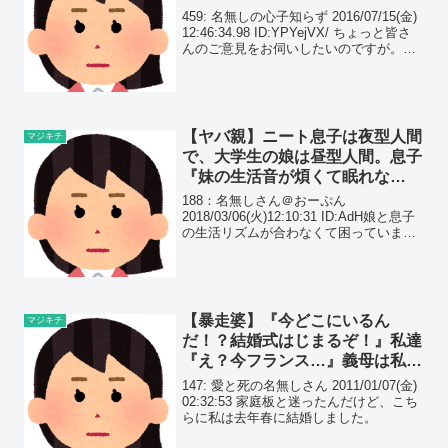
459: 名無しの心子知らず 2016/07/15(金)
12:46:34.98 ID:YPYejVX/ ちょっと皆さ
んのご意見をお伺いしたいのですが。
461: 名無しの心子知らず 2016/07/15(金)
12:51:31.92 ID...
【ヤバ親】ニート息子は夜型人間
マジキチ
で、大学生の娘は昼型人間。息子
『妹の生活音が煩くて眠れな
い！』と訴えてきた。妹に話を聞
188：名無しさん＠おーぷん
くと…
2018/03/06(火)12:10:31 ID:AdH娘と息子
の生活リズムが合わなくて困っていま
す。娘は昼型の人間で娘の生活音（歩き
回る音や文房具を使う音？）がうるさく
て寝られないと息子が訴えてきます。息
子は...
【暴走婆】『今どこにいるん
マジキチ
だ！？結婚式はじまるぞ！』私達
『え？今フランス…』義母は私を
服従させる為にサプライズ結婚式
147: 愛と死の名無しさん 2011/01/07(金)
を…
02:32:53 家庭板と迷ったんだけど、こち
らに私は去年春に結婚しました。