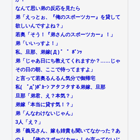
なんて思い弟の反応を見たら
弟「えっとぉ、『俺のスポーツカー』を貸して
欲しいんですよね？」
若奥「そう！『弟さんのスポーツカー』！」
弟「いいっすよ！」
私、旦那、弟嫁( Д ) ゜ ゜ﾎﾟﾝｯ
弟「じゃあ日にち教えてくれますか？……じゃ
その日の朝、ここで待ってますよ」
と言って若奥るんるん気分で御帰宅
私( ﾟдﾟ)ﾎﾟｶｰﾝ アタフタする弟嫁、旦那
旦那「弟君、え？本気？」
弟嫁「本当に貸す気！？」
弟「んなわけないじゃん」
3人「え？」
弟「義兄さん、嫁も姉貴も聞いてなかった？あ
の人、『俺のスポーツカー』しか言ってないじ