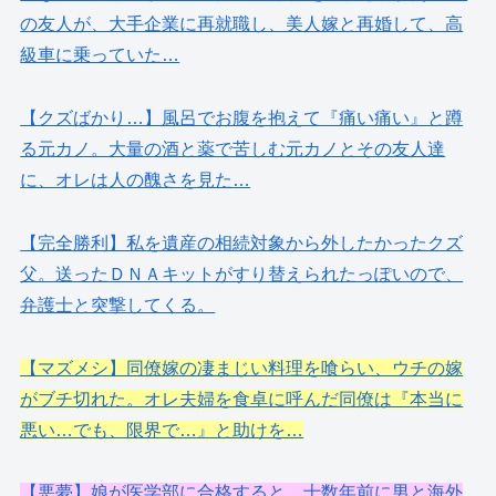
の友人が、大手企業に再就職し、美人嫁と再婚して、高
級車に乗っていた…
【クズばかり…】風呂でお腹を抱えて『痛い痛い』と蹲
る元カノ。大量の酒と薬で苦しむ元カノとその友人達
に、オレは人の醜さを見た…
【完全勝利】私を遺産の相続対象から外したかったクズ
父。送ったＤＮＡキットがすり替えられたっぽいので、
弁護士と突撃してくる。
【マズメシ】同僚嫁の凄まじい料理を喰らい、ウチの嫁
がブチ切れた。オレ夫婦を食卓に呼んだ同僚は『本当に
悪い…でも、限界で…』と助けを…
【悪夢】娘が医学部に合格すると、十数年前に男と海外