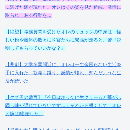
に逃げた嫁が現れた。オレはその姿を見た途端、激情に
駆られ、ある行動を…
【絶望】職務質問を受けたオレのリュックの中身は…怪
しい粉や液体の数々にＫ官たちに緊張が走ると、警『説
明してもらっていいかな？』
【悲劇】大学卒業間近に、オレは一生金困らない生活を
手に入れた。就職も蹴り、感情が壊れ、ﾀﾋんだような生
活が続いた。
【クズ男の戯言】『今日はホッケに生クリームと苺が…
隠し味が隠れていないです…』それから暫くして、オレ
と嫁は離.婚した。