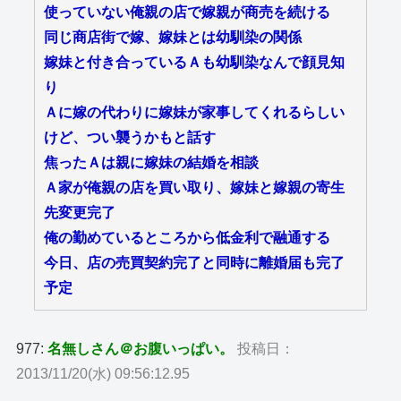
使っていない俺親の店で嫁親が商売を続ける
同じ商店街で嫁、嫁妹とは幼馴染の関係
嫁妹と付き合っているＡも幼馴染なんで顔見知
り
Ａに嫁の代わりに嫁妹が家事してくれるらしい
けど、つい襲うかもと話す
焦ったＡは親に嫁妹の結婚を相談
Ａ家が俺親の店を買い取り、嫁妹と嫁親の寄生
先変更完了
俺の勤めているところから低金利で融通する
今日、店の売買契約完了と同時に離婚届も完了
予定
977:
名無しさん＠お腹いっぱい。
投稿日：
2013/11/20(水) 09:56:12.95