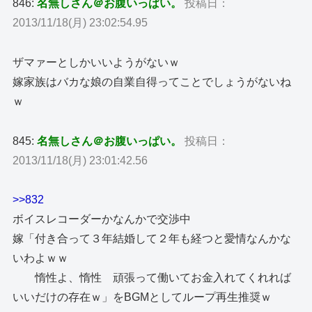
846:
名無しさん＠お腹いっぱい。
投稿日：
2013/11/18(月) 23:02:54.95
ザマァーとしかいいようがないｗ
嫁家族はバカな娘の自業自得ってことでしょうがないね
ｗ
845:
名無しさん＠お腹いっぱい。
投稿日：
2013/11/18(月) 23:01:42.56
>>832
ボイスレコーダーかなんかで交渉中
嫁「付き合って３年結婚して２年も経つと愛情なんかな
いわよｗｗ
惰性よ、惰性 頑張って働いてお金入れてくれれば
いいだけの存在ｗ」をBGMとしてループ再生推奨ｗ