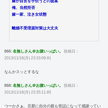
嫁が自営を手伝うとの提案
俺、当然拒否
嫁一家、泣き女状態
離婚不受理届対策は大丈夫
866:
名無しさん＠お腹いっぱい。
投稿日：
2013/11/18(月) 23:33:09.91
なんかスッとするな
868:
名無しさん＠お腹いっぱい。
投稿日：
2013/11/18(月) 23:35:11.85
つーかさぁ、旦那に自分の親も世話になって感謝ってい