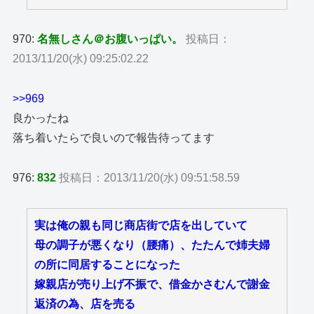
970:
名無しさん＠お腹いっぱい。
投稿日：
2013/11/20(水) 09:25:02.22
>>969
良かったね
落ち着いたらで良いので報告待ってます
976:
832
投稿日：2013/11/20(水) 09:51:58.59
実は俺の親も同じ商店街で店を出していて
母の調子が悪くなり（腰痛）、たたんで姉夫婦
の所に同居することになった
嫁親店が売り上げ不振で、借金かさむんで謝金
返済の為、店を売る