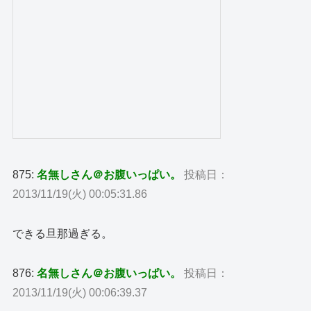
875:
名無しさん＠お腹いっぱい。
投稿日：
2013/11/19(火) 00:05:31.86
できる旦那過ぎる。
876:
名無しさん＠お腹いっぱい。
投稿日：
2013/11/19(火) 00:06:39.37