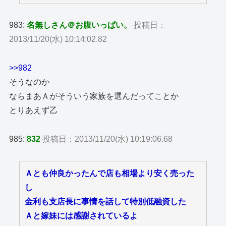
983:
名無しさん＠お腹いっぱい。
投稿日：
2013/11/20(水) 10:14:02.82
>>982
そうなのか
ならまあＡがそういう家族を選んだってことか
とりあえず乙
985:
832
投稿日：2013/11/20(水) 10:19:06.68
Ａとも仲良かったんで店も相場より安く売った
し
金利も支店長に事情を話して特別低融資した
Ａと嫁妹には感謝されているよ