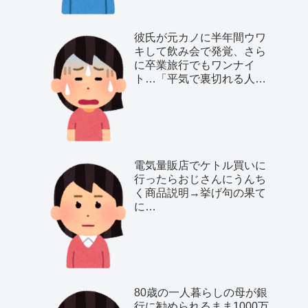
彼氏が元カノに半年間ウワ
キして飲み会で発覚、さら
に卒業旅行でもワンナイ
ト…「平気で裏切れる人種
だ」と気付いた私は…
電気量販店でケトル買いに
行ったらおじさんにうんち
く商品説明→挙げ句の果て
に…
80歳の一人暮らしの母が銀
行に勧められるまま1000万