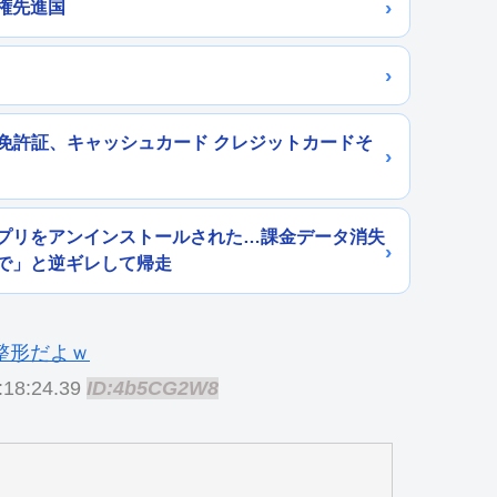
権先進国
と免許証、キャッシュカード クレジットカードそ
プリをアンインストールされた…課金データ消失
で」と逆ギレして帰走
:18:24.39
ID:4b5CG2W8