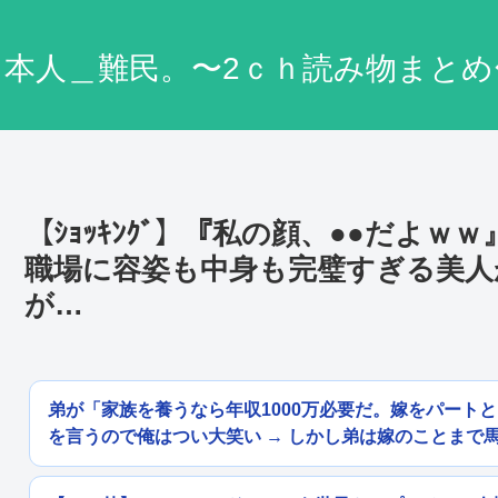
日本人＿難民。〜2ｃｈ読み物まとめ
【ｼｮｯｷﾝｸﾞ】『私の顔、●●だよ
職場に容姿も中身も完璧すぎる美人
が…
弟が「家族を養うなら年収1000万必要だ。嫁をパート
を言うので俺はつい大笑い → しかし弟は嫁のことまで