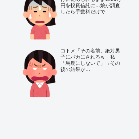
円を投資信託に…娘が調査
したら手数料だけで…
コトメ「その名前、絶対男
子にバカにされるｗ」私
「馬鹿にしないで」→その
後の結果が…