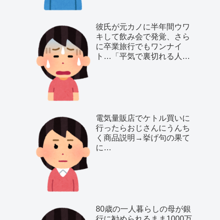
彼氏が元カノに半年間ウワ
キして飲み会で発覚、さら
に卒業旅行でもワンナイ
ト…「平気で裏切れる人種
だ」と気付いた私は…
電気量販店でケトル買いに
行ったらおじさんにうんち
く商品説明→挙げ句の果て
に…
80歳の一人暮らしの母が銀
行に勧められるまま1000万