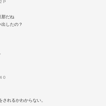
2 P
旦那だね
い出したの？
？
4 0
をされるかわからない。