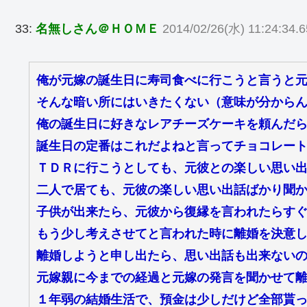
33:
名無しさん＠ＨＯＭＥ
2014/02/26(水) 11:24:34.6
俺が元嫁の誕生日に寿司食べに行こうと言うと
そんな暗い所にはいきたくない（意味が分から
俺の誕生日に好きなレアチーズケーキを頼んだ
誕生日の定番はこれだよねと言ってチョコレー
ＴＤＲに行こうとしても、元彼との楽しい思い
二人で居ても、元彼の楽しい思い出話ばかり聞
子供が出来たら、元彼から復縁を言われたらす
もう少し考えさせてと言われた時に離婚を決意
離婚しようと申し出たら、思い出話も出来ない
元嫁親に今までの経過と元嫁の発言を聞かせて
１年弱の結婚生活で、預金は少しだけど全部貰