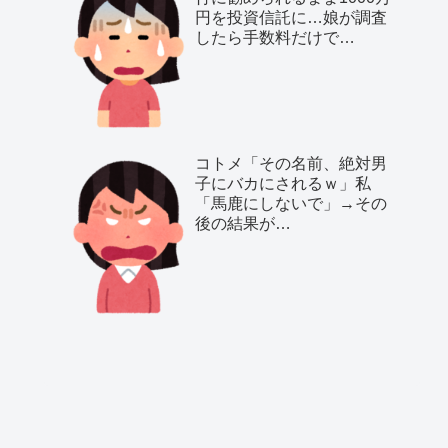
円を投資信託に…娘が調査
したら手数料だけで…
コトメ「その名前、絶対男
子にバカにされるｗ」私
「馬鹿にしないで」→その
後の結果が…