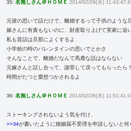
35:
名無しさん＠ＨＯＭＥ
2014/02/26(水) 11:43:47.8
元彼の思いで話だけで、離婚するって子供のような
嫁さんに有責もないのに、財産取り上げて実家に追
私も昔話は旦那によくするよ
小学校の時のバレンタインの思いでとかさ
そんなことで、離婚だなんて馬鹿な話はならない
元嫁さんと話し合って、謝罪して戻ってもらったら
時間がたつと愛想つかされるよ
36:
名無しさん＠ＨＯＭＥ
2014/02/26(水) 11:51:41.0
ストーキングされないよう気を付け、
>>34
が書いたように婚姻届不受理を申請しないと何