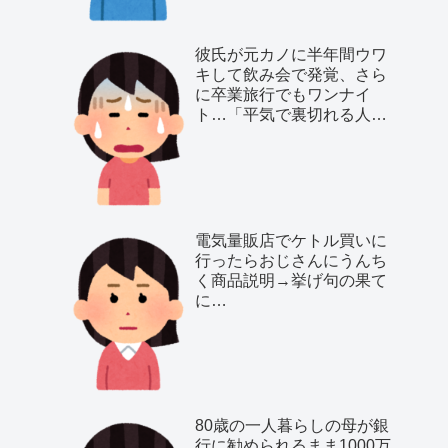
彼氏が元カノに半年間ウワ
キして飲み会で発覚、さら
に卒業旅行でもワンナイ
ト…「平気で裏切れる人種
だ」と気付いた私は…
電気量販店でケトル買いに
行ったらおじさんにうんち
く商品説明→挙げ句の果て
に…
80歳の一人暮らしの母が銀
行に勧められるまま1000万