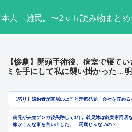
日本人＿難民。〜2ｃｈ読み物まとめ
【惨劇】開頭手術後、病室で寝てい
ミを手にして私に襲い掛かった…明
【怒り】婚約者が直属の上司と浮気発覚！会社を辞める
義兄が夫売ゲンカ後失踪して1年。義兄嫁は義実家同居
嫁がこんな事を言い出した。…馬鹿じゃないの？