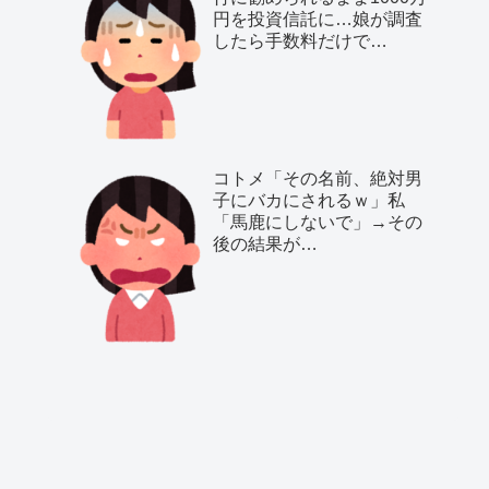
円を投資信託に…娘が調査
したら手数料だけで…
コトメ「その名前、絶対男
子にバカにされるｗ」私
「馬鹿にしないで」→その
後の結果が…