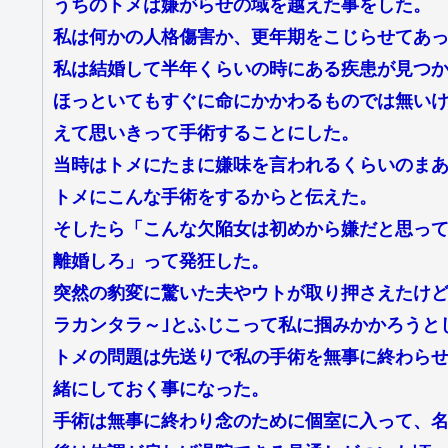
うちのトメは嫌がらせの域を越えた事をした。
私は何かの人格傷害か、更年期をこじらせてあ
私は結婚して半年くらいの時にある疾患が見つ
ほっといてもすぐに命にかかわるものでは無い
えて思いきって手術することにした。
当時はトメにたまに嫌味を言われるくらいのま
トメにこんな手術をするからと伝えた。
そしたら「こんな欠陥女は初めから嫌だと思っ
離婚しろ」って発狂した。
突然の豹変に驚いた夫やウトが取り押さえたけど
ラカンタラ～｣とふじこって私に掴みかかろうと
トメの問題は先送りで私の手術を無事に終わら
緒にしておく事になった。
手術は無事に終わり念のために個室に入って、