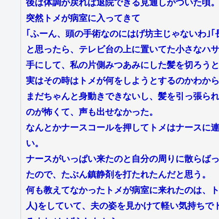
後は体調が戻れば退院できる見通しがついた頃
突然トメが病室に入ってきて
｢ふーん、頭の手術なのにはげ坊主じゃないわ｣｢
と思ったら、テレビ台の上に置いてた小さなハサ
手にして、私の片側みつあみにした髪を切ろう
実はその時はトメが何をしようとするのかわか
まだちゃんと身動きできないし、髪を引っ張ら
のが怖くて、声も出せなかった。
なんとかナースコールを押してトメはナースに
い。
ナースがいっぱい来たのと自分の周りに散らば
たので、たぶん鎮静剤を打たれたんだと思う。
何も教えてなかったトメが病室に来れたのは、ト
人)をしていて、夫の姿を見かけて軽い気持ちで