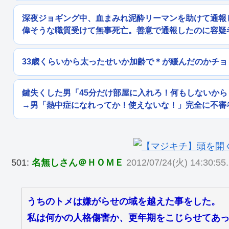
深夜ジョギング中、血まみれ泥酔リーマンを助けて通報
偉そうな職質受けて無事死亡。善意で通報したのに容疑
33歳くらいから太ったせいか加齢で＊が緩んだのかチ
鍵失くした男「45分だけ部屋に入れろ！何もしないか
→男「熱中症になれってか！使えないな！」完全に不審
501:
名無しさん＠ＨＯＭＥ
2012/07/24(火) 14:30:55
うちのトメは嫌がらせの域を越えた事をした。
私は何かの人格傷害か、更年期をこじらせてあ