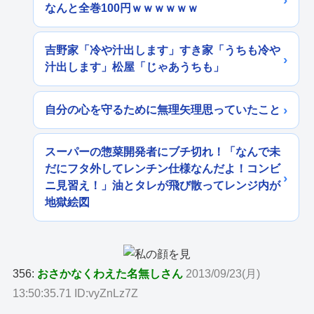
なんと全巻100円ｗｗｗｗｗｗ
吉野家「冷や汁出します」すき家「うちも冷や
汁出します」松屋「じゃあうちも」
自分の心を守るために無理矢理思っていたこと
スーパーの惣菜開発者にブチ切れ！「なんで未
だにフタ外してレンチン仕様なんだよ！コンビ
ニ見習え！」油とタレが飛び散ってレンジ内が
地獄絵図
356:
おさかなくわえた名無しさん
2013/09/23(月)
13:50:35.71 ID:vyZnLz7Z