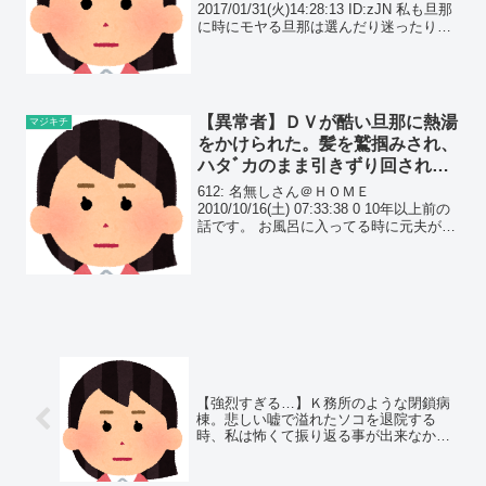
2017/01/31(火)14:28:13 ID:zJN 私も旦那
に時にモヤる旦那は選んだり迷ったりが
大嫌いで、飲食屋で頼むものはいつも決
まってるコーヒー、ビール、ハンバーグ
セット、バニラアイス、のどれかそれ
が...
【異常者】ＤＶが酷い旦那に熱湯
マジキチ
をかけられた。髪を鷲掴みされ、
ハタﾞカのまま引きずり回され
た…逃げた私を、包丁で追いかけ
612: 名無しさん＠ＨＯＭＥ
まわし…
2010/10/16(土) 07:33:38 0 10年以上前の
話です。 お風呂に入ってる時に元夫がシ
ャワーを熱湯にして、ぶっかけてきまし
た。
【強烈すぎる…】Ｋ務所のような閉鎖病
棟。悲しい嘘で溢れたソコを退院する
時、私は怖くて振り返る事が出来なかっ
た…