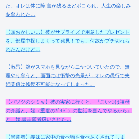
た。オレは体に障.害が残るほどボコられ、人生の楽しみ
を奪われた…
【頭おかしい…】彼がサプライズで用意したプレゼント
を、部屋中探しまくって発見！でも、何故かブチ切れら
れたんだけど…
【激昂】嫁がスマホを見ながらニヤついていたので、無
理やり奪うと、画面には衝撃の光景が…オレの愚行で夫
婦関係は修復不可能になってしまった。
【パソツのシミｗ】彼の実家に行くと、『こいつは祖母
の介護と、姪（重度のｶﾞｲｼﾞ）の世話を喜んでやるから』
と、奴.隷志願者扱いされた…
【異常者】義妹に家中の食べ物を食べ尽くされてしま