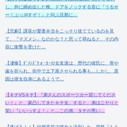
し、外に締め出した晩。ドアをノックする音に『うるせ
ー！ぶっｺﾛすぞ！』と叫ぶ旦那に…
【悲劇】課長が愛妻弁当をこっそり捨てているのを見
て、『マズメシ』なのかな？と思って尋ねると、その内
容に衝撃を受けた…
【凄惨】ﾀﾞﾒﾝｽﾞｳォｰｶｰの女友達は、歴代の彼氏に、骨や
歯を折られ、街中で土下座させられる事も…しかし、原
因は彼女自身にあるようで…
【キチVSキチ】『弟さんのスポーツカー貸してくださ
い！』と、家凸してきたキチ女。すると、弟はニヤりと
笑い『いいっすよ！』と…この弟、タチが悪い…
【逃げろ！！】結婚直前で彼女と決別した。突然『もう