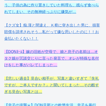
う。子供の為に作り置きしていた料理も、残らず食べら
れてしまい、その無神経っぷりに嫌気が…
【クズ女】痴.漢と間違え、Ｋ察に突き出した男に、損害
賠償を請求されそう…私だって嫌な思いしたのに！！お
金払いたくない！！
【DQNﾈｰﾑ】嫁の旧姓が空母で、娘と息子の名前は…オ
タク娘が冗談交じりに言った発言で、オレが特殊な名付
けをした事がバレてしまった…
【悲しい過去】見合い相手が、写真と違いすぎて『失礼
ですが、ご本人ですか？』と聞いてしまった…その酷す
ぎる見合い写真とは…
【息子の逆襲ｗ】DQN旦那との軟禁生活。息子を暴行