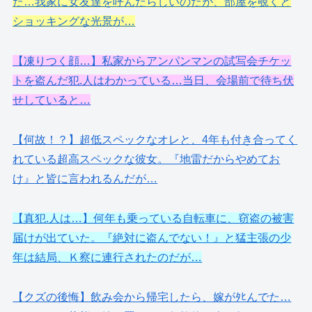
た…我家に女友達を呼んだらしいのだが、部屋を覗くと
ショッキングな光景が…
【凍りつく顔…】私家からアンパンマンの試写会チケッ
トを盗んだ犯.人はわかっている…当日、会場前で待ち伏
せしていると…
【何故！？】超低スペックなオレと、4年も付き合ってく
れている超高スペックな彼女。『地雷だからやめてお
け』と皆に言われるんだが…
【真犯.人は…】何年も乗っている自転車に、窃盗の被害
届けが出ていた。『絶対に盗んでない！』と猛主張の少
年は結局、Ｋ察に連行されたのだが…
【クズの後悔】飲み会から帰宅したら、嫁がﾀﾋんでた…