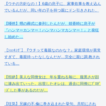
【ウチの方針なの！】6歳の息子に、家事炊事を教え込ん
でいるんだが、同い年の子を持つ親にドン引きされた。
【唖然】甥の葬式に参列したんだが、焼香時に息子が
『ハンマーカンマー！ハンマハンマカンマー！』と発狂
し始めた…
【ｼｮｯｷﾝｸﾞ】『ウチって毒親なのかな？』家庭環境が異常
すぎて、毒親待ったなしなんだが…完全に親に調.教され
ている…
【拒絶】美人な同僚女は、年を重ねる毎に、腹黒さが顔
に滲み出ていった。出世したオレは、過去に同僚にﾌﾟﾛﾎﾟ
ｰｽﾞした事があるのだが…
【狂気】兄嫁の不.倫に巻き込まれた挙句、共犯にされ