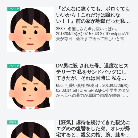
『どんなに狭くても、ボロくても
マジキチ
いいから！これだけは譲れな
い！！』前の家が地獄だった私
が、新居を探す際に旦那に出した
353： 名無しさん＠お腹いっぱい。
ある条件とは…
2018/04/25(水) 07:57:43.37 ID:cslpgo7Z0
夫が毎日、会社まで送って欲しいと言っ
てくる。会社までは車で30分。 最近引っ
越したけど、新居を探す際、「絶対に一
人で通勤できる...
DV男に殺 された母。過度なヒス
マジキチ
テリーで 私をサンドバッグにし
てきたが、それは同時に 私を暴
力女にする 英才教育になってお
656: 可愛い奥様 投稿日：2013/08/28(水)
り…
02:38:14.68 ID:RnSFhMjFO小学生の頃父
から母への暴力が原因で両親が離婚した
そして離婚したら何故か母が私に暴力を
振るうようになった
【狂気】虐待を続けてきた親父に
修羅場
エグめの復讐をした弟。オレが帰
宅すると、親父の指、腕、膝を全