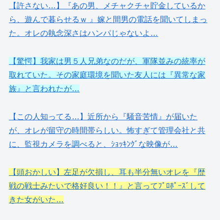
【許さない…】『あの男、メチャクチャ貯金しているか
ら、遊んで暮らせるｗ 』嫁と間男の電話を聞いてしまっ
た。オレの執念深さはハンパじゃないよ…
【驚愕】我家は男５人兄弟なのだが、軍隊並みの統率が
取れていた。その家庭環境を聞いた友人には『異常な家
族』と言われたが…
【この人知ってる…】近所から『騒音苦情』が届いた
が、オレが留守の時間帯らしい。怖すぎて管理会社と共
に、監視カメラを調べると、ｼｮｯｷﾝｸﾞな映像が…
【頭おかしい】左足が欠損し、耳も半分無いオレを『歴
戦の戦士みたいで格好良い！！』と言ってﾌﾟﾛﾎﾟｰｽﾞして
きた女がいた…