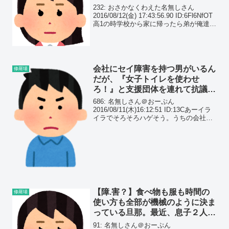
ての骨を折り、泣きながら爆笑す
232: おさかなくわえた名無しさん
る弟の姿が…
2016/08/12(金) 17:43:56.90 ID:6Fl6NfOT
高1の時学校から家に帰ったら弟が俺達を
虐待してた父親を半殺しにしてた 指10本
と両腕全部曲げちゃいけない方向に曲げ
て両膝潰して...
会社にセイ障害を持つ男がいるん
修羅場
だが、『女子トイレを使わせ
ろ！』と支援団体を連れて抗議し
てきた…
686: 名無しさん＠おーぷん
2016/08/11(木)16:12:51 ID:13Cあーイラ
イラでそろそろハゲそう。うちの会社に
インターセクシャルだかインターセクシ
ュアルだか忘れたけどそういう人がいる
んだわ。性同一性障害とは違うらしい
ん...
【障.害？】食べ物も服も時間の
修羅場
使い方も全部が機械のように決ま
っている旦那。最近、息子２人も
旦那に似てきてしまい…
91: 名無しさん＠おーぷん