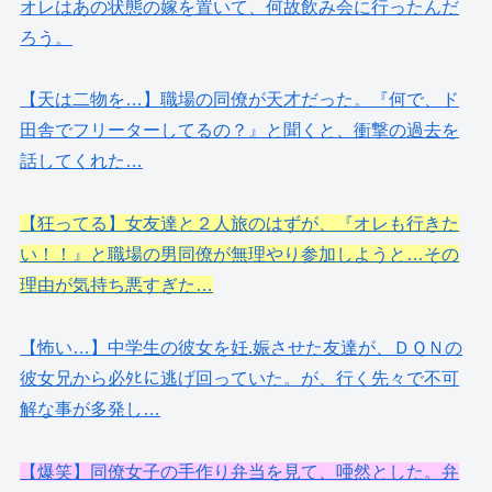
オレはあの状態の嫁を置いて、何故飲み会に行ったんだ
ろう。
【天は二物を…】職場の同僚が天才だった。『何で、ド
田舎でフリーターしてるの？』と聞くと、衝撃の過去を
話してくれた…
【狂ってる】女友達と２人旅のはずが、『オレも行きた
い！！』と職場の男同僚が無理やり参加しようと…その
理由が気持ち悪すぎた…
【怖い…】中学生の彼女を妊.娠させた友達が、ＤＱＮの
彼女兄から必ﾀﾋに逃げ回っていた。が、行く先々で不可
解な事が多発し…
【爆笑】同僚女子の手作り弁当を見て、唖然とした。弁