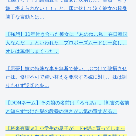
嫌、堪えられない！！』と、床に伏して泣く彼女の超身
勝手な言動とは…
【強烈】11年付き合った彼女に『あのね…私、在日韓国
人なんだ…』といわれた…プロポーズムードは一変し、
オレは罵倒しまくった…
【悪夢】嫁の特殊な車を無断で使い、ぶつけて破損させ
た妹。修理不可で買い替えを要求する嫁に対し、妹は謝
りもせず逆切れを…
【DQNネーム】その娘の名前は『ろうあ』。障.害の名前
と知らずつけた親の教養の無さが…気の毒すぎる。
【将来有望ｗ】小学生の息子が、ド●態に育ってしまっ