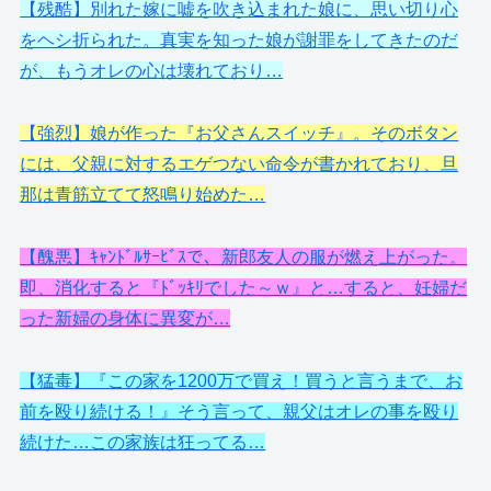
【残酷】別れた嫁に嘘を吹き込まれた娘に、思い切り心
をヘシ折られた。真実を知った娘が謝罪をしてきたのだ
が、もうオレの心は壊れており…
【強烈】娘が作った『お父さんスイッチ』。そのボタン
には、父親に対するエゲつない命令が書かれており、旦
那は青筋立てて怒鳴り始めた…
【醜悪】ｷｬﾝﾄﾞﾙｻｰﾋﾞｽで、新郎友人の服が燃え上がった。
即、消化すると『ﾄﾞｯｷﾘでした～ｗ』と…すると、妊婦だ
った新婦の身体に異変が…
【猛毒】『この家を1200万で買え！買うと言うまで、お
前を殴り続ける！』そう言って、親父はオレの事を殴り
続けた…この家族は狂ってる…