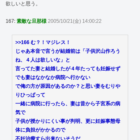
欲しいと思う。
167:
素敵な旦那様
2005/10/21(金) 14:00:22
>>166
む？！マジレス！
じゃあ本音で言うが結婚前は「子供沢山作ろう
ね、４人は欲しいな」と
言ってた妻と結婚したが４年たっても妊娠せず
でも妻はなかなか病院へ行かない
で俺の方が原因があるのか？と思い妻をむりや
りひっぱって
一緒に病院に行ったら、妻は昔から子宮系の病
気で
子供が授かりにくい事が判明、更に妊娠事態母
体に負担がかかるので
不妊治療すら出来ないそうだ