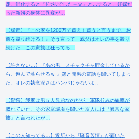
即、消化すると『ﾄﾞｯｷﾘでした～ｗ』と…すると、妊婦だ
った新婦の身体に異変が…
【猛毒】『この家を1200万で買え！買うと言うまで、お
前を殴り続ける！』そう言って、親父はオレの事を殴り
続けた…この家族は狂ってる…
【許さない…】『あの男、メチャクチャ貯金しているか
ら、遊んで暮らせるｗ 』嫁と間男の電話を聞いてしまっ
た。オレの執念深さはハンパじゃないよ…
【驚愕】我家は男５人兄弟なのだが、軍隊並みの統率が
取れていた。その家庭環境を聞いた友人には『異常な家
族』と言われたが…
【この人知ってる…】近所から『騒音苦情』が届いた