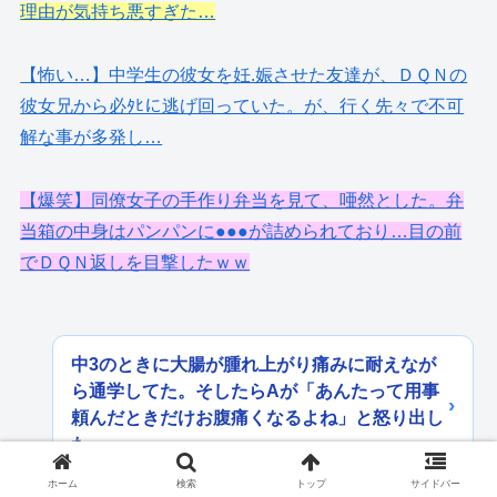
理由が気持ち悪すぎた…
【怖い…】中学生の彼女を妊.娠させた友達が、ＤＱＮの
彼女兄から必ﾀﾋに逃げ回っていた。が、行く先々で不可
解な事が多発し…
【爆笑】同僚女子の手作り弁当を見て、唖然とした。弁
当箱の中身はパンパンに●●●が詰められており…目の前
でＤＱＮ返しを目撃したｗｗ
中3のときに大腸が腫れ上がり痛みに耐えなが
ら通学してた。そしたらAが「あんたって用事
頼んだときだけお腹痛くなるよね」と怒り出し
た
ホーム
検索
トップ
サイドバー