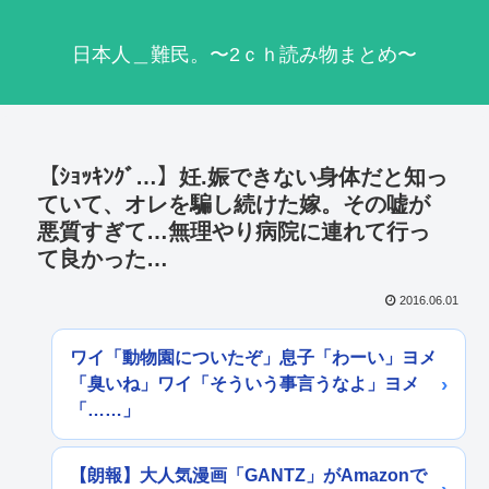
日本人＿難民。〜2ｃｈ読み物まとめ〜
【ｼｮｯｷﾝｸﾞ…】妊.娠できない身体だと知っ
ていて、オレを騙し続けた嫁。その嘘が
悪質すぎて…無理やり病院に連れて行っ
て良かった…
2016.06.01
ワイ「動物園についたぞ」息子「わーい」ヨメ
「臭いね」ワイ「そういう事言うなよ」ヨメ
「……」
【朗報】大人気漫画「GANTZ」がAmazonで