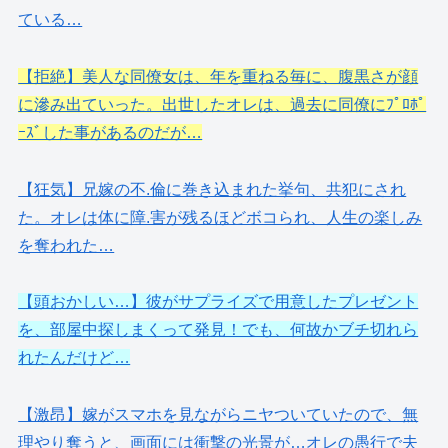
ている…
【拒絶】美人な同僚女は、年を重ねる毎に、腹黒さが顔
に滲み出ていった。出世したオレは、過去に同僚にﾌﾟﾛﾎﾟ
ｰｽﾞした事があるのだが…
【狂気】兄嫁の不.倫に巻き込まれた挙句、共犯にされ
た。オレは体に障.害が残るほどボコられ、人生の楽しみ
を奪われた…
【頭おかしい…】彼がサプライズで用意したプレゼント
を、部屋中探しまくって発見！でも、何故かブチ切れら
れたんだけど…
【激昂】嫁がスマホを見ながらニヤついていたので、無
理やり奪うと、画面には衝撃の光景が…オレの愚行で夫