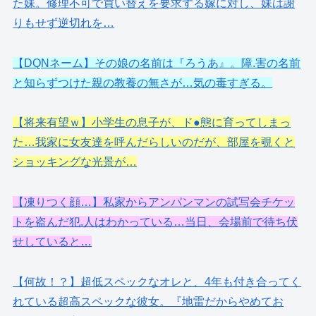
た妹。修理不可で買い替えを要求する嫁に対し、妹は謝
りもせず逆切れを…
【DQNネーム】その娘の名前は『ろうあ』。障.害の名前
と知らずつけた親の教養の無さが…気の毒すぎる。
【将来有望ｗ】小学生の息子が、ド●態に育ってしまっ
た…我家に女友達を呼んだらしいのだが、部屋を覗くと
ショッキングな光景が…
【凍りつく顔…】私家からアンパンマンの試写会チケッ
トを盗んだ犯.人はわかっている…当日、会場前で待ち伏
せしていると…
【何故！？】超低スペックなオレと、4年も付き合ってく
れている超高スペックな彼女。『地雷だからやめてお