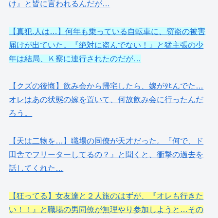
け』と皆に言われるんだが…
【真犯.人は…】何年も乗っている自転車に、窃盗の被害
届けが出ていた。『絶対に盗んでない！』と猛主張の少
年は結局、Ｋ察に連行されたのだが…
【クズの後悔】飲み会から帰宅したら、嫁がﾀﾋんでた…
オレはあの状態の嫁を置いて、何故飲み会に行ったんだ
ろう。
【天は二物を…】職場の同僚が天才だった。『何で、ド
田舎でフリーターしてるの？』と聞くと、衝撃の過去を
話してくれた…
【狂ってる】女友達と２人旅のはずが、『オレも行きた
い！！』と職場の男同僚が無理やり参加しようと…その