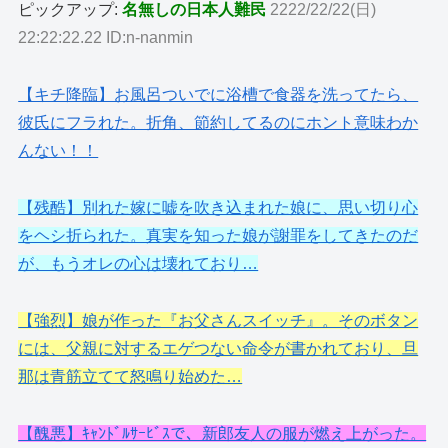
ピックアップ:
名無しの日本人難民
2222/22/22(日)
22:22:22.22 ID:n-nanmin
【キチ降臨】お風呂ついでに浴槽で食器を洗ってたら、
彼氏にフラれた。折角、節約してるのにホント意味わか
んない！！
【残酷】別れた嫁に嘘を吹き込まれた娘に、思い切り心
をヘシ折られた。真実を知った娘が謝罪をしてきたのだ
が、もうオレの心は壊れており…
【強烈】娘が作った『お父さんスイッチ』。そのボタン
には、父親に対するエゲつない命令が書かれており、旦
那は青筋立てて怒鳴り始めた…
【醜悪】ｷｬﾝﾄﾞﾙｻｰﾋﾞｽで、新郎友人の服が燃え上がった。