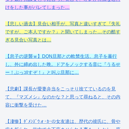
けをした事がバレてしまった…
【悲しい過去】見合い相手が、写真と違いすぎて『失礼
ですが、ご本人ですか？』と聞いてしまった…その酷す
ぎる見合い写真とは…
【息子の逆襲ｗ】DQN旦那との軟禁生活。息子を暴行
し、外に締め出した晩。ドアをノックする音に『うるせ
ー！ぶっｺﾛすぞ！』と叫ぶ旦那に…
【悲劇】課長が愛妻弁当をこっそり捨てているのを見
て、『マズメシ』なのかな？と思って尋ねると、その内
容に衝撃を受けた…
【凄惨】ﾀﾞﾒﾝｽﾞｳォｰｶｰの女友達は、歴代の彼氏に、骨や