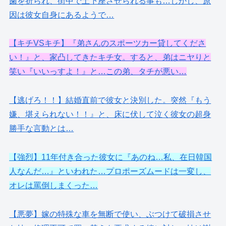
歯を折られ、街中で土下座させられる事も…しかし、原
因は彼女自身にあるようで…
【キチVSキチ】『弟さんのスポーツカー貸してくださ
い！』と、家凸してきたキチ女。すると、弟はニヤりと
笑い『いいっすよ！』と…この弟、タチが悪い…
【逃げろ！！】結婚直前で彼女と決別した。突然『もう
嫌、堪えられない！！』と、床に伏して泣く彼女の超身
勝手な言動とは…
【強烈】11年付き合った彼女に『あのね…私、在日韓国
人なんだ…』といわれた…プロポーズムードは一変し、
オレは罵倒しまくった…
【悪夢】嫁の特殊な車を無断で使い、ぶつけて破損させ