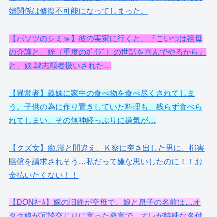
婦関係は修復不可能になってしまった。
【パソツのシミｗ】彼の実家に行くと、『こいつは祖母
の介護と、姪（重度のｶﾞｲｼﾞ）の世話を喜んでやるから』
と、奴.隷志願者扱いされた…
【異常者】義妹に家中の食べ物を食べ尽くされてしま
う。子供の為に作り置きしていた料理も、残らず食べら
れてしまい、その無神経っぷりに嫌気が…
【クズ女】痴.漢と間違え、Ｋ察に突き出した男に、損害
賠償を請求されそう…私だって嫌な思いしたのに！！お
金払いたくない！！
【DQNﾈｰﾑ】嫁の旧姓が空母で、娘と息子の名前は…オ
タク娘が冗談交じりに言った発言で、オレが特殊な名付