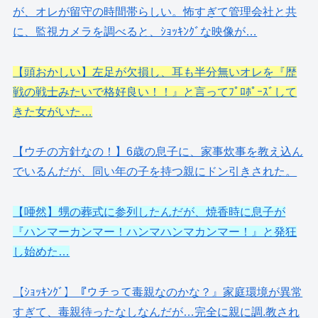
が、オレが留守の時間帯らしい。怖すぎて管理会社と共
に、監視カメラを調べると、ｼｮｯｷﾝｸﾞな映像が…
【頭おかしい】左足が欠損し、耳も半分無いオレを『歴
戦の戦士みたいで格好良い！！』と言ってﾌﾟﾛﾎﾟｰｽﾞして
きた女がいた…
【ウチの方針なの！】6歳の息子に、家事炊事を教え込ん
でいるんだが、同い年の子を持つ親にドン引きされた。
【唖然】甥の葬式に参列したんだが、焼香時に息子が
『ハンマーカンマー！ハンマハンマカンマー！』と発狂
し始めた…
【ｼｮｯｷﾝｸﾞ】『ウチって毒親なのかな？』家庭環境が異常
すぎて、毒親待ったなしなんだが…完全に親に調.教され