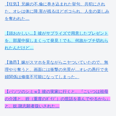
【狂気】兄嫁の不.倫に巻き込まれた挙句、共犯にされ
た。オレは体に障.害が残るほどボコられ、人生の楽しみ
を奪われた…
【頭おかしい…】彼がサプライズで用意したプレゼント
を、部屋中探しまくって発見！でも、何故かブチ切れら
れたんだけど…
【激昂】嫁がスマホを見ながらニヤついていたので、無
理やり奪うと、画面には衝撃の光景が…オレの愚行で夫
婦関係は修復不可能になってしまった。
【パソツのシミｗ】彼の実家に行くと、『こいつは祖母
の介護と、姪（重度のｶﾞｲｼﾞ）の世話を喜んでやるから』
と、奴.隷志願者扱いされた…