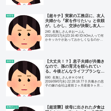
【超キチ】実家の工務店に、友人
修羅場
夫婦から『家を作りたい』と依頼
が。しかし、交渉が決裂し友人が
凄まじい要求をしてきたらしい…
240: 名無しさん＠おーぷん
2015/02/17(火)23:16:40 ID:hOm人って何
かキッカケがあっておかしくなるのか、
元々そうだったのが気付かなかっただけ
なのか･･･多分、後者かな？
【大丈夫！？】息子夫婦が共働き
修羅場
なので、孫の育児を頼られてい
る。今後どんなライフプランなの
かが気になってしかたがない…
690: 名無しさん＠ＨＯＭＥ
2016/09/07(水) 22:28:18.77 0 共働きの息
子の嫁の会社は産前２ヶ月産後９ヶ月休
暇での復帰が大前提らしい。 派遣が12ヶ
月契約だから。 そして復帰後は８時から
17時勤務。基本残業あり。 ...
【超逆襲】彼母に出された夕食は
衝撃的な話