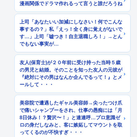
漫画関係でドラマ作れるって言うと誰だろうね
上司「あなたいい加減にしなさい！何でこんな
事するの？」私「えっ！全く身に覚えがないで
す…」上司「嘘つき！自主退職しろ！」→とん
でもない事実が…
友人(保育士)が２０年前に受け持った当時５歳
の男児と結婚。そのことを知った友人の元彼が
『絶対にその男はなんか企んでるって！』とメ
ールして・・・
美容院で遭遇したギャル美容師→尖ったつけ爪
で痛いシャンプーをされ、仕事の愚痴には「月
8日休み！？贅沢〜！」と連連呼…プロ意識ゼ
ロの身だしなみと、客に嫉妬してマウントを取
ってくるのが不快すぎ・・・