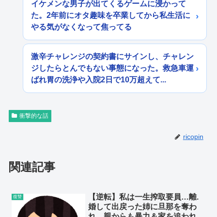
イケメンな男子が出てくるゲームに浸かって
た。2年前にオタ趣味を卒業してから私生活に
やる気がなくなって焦ってる
激辛チャレンジの契約書にサインし、チャレン
ジしたらとんでもない事態になった。救急車運
ばれ胃の洗浄や入院2日で10万超えて...
衝撃的な話
ricopin
関連記事
【逆転】私は一生搾取要員…離.
復讐
婚して出戻った姉に旦那を奪わ
れ、親からも暴力＆家を追われ