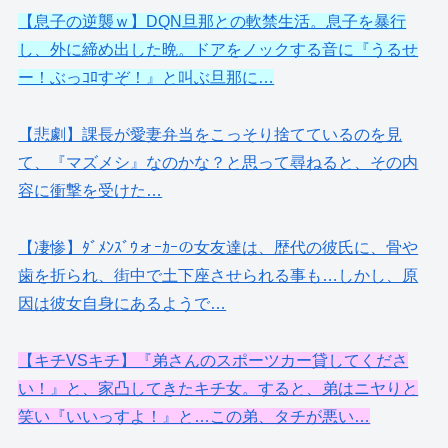
【息子の逆襲ｗ】DQN旦那との軟禁生活。息子を暴行
し、外に締め出した晩。ドアをノックする音に『うるせ
ー！ぶっｺﾛすぞ！』と叫ぶ旦那に…
【悲劇】課長が愛妻弁当をこっそり捨てているのを見
て、『マズメシ』なのかな？と思って尋ねると、その内
容に衝撃を受けた…
【凄惨】ﾀﾞﾒﾝｽﾞｳォｰｶｰの女友達は、歴代の彼氏に、骨や
歯を折られ、街中で土下座させられる事も…しかし、原
因は彼女自身にあるようで…
【キチVSキチ】『弟さんのスポーツカー貸してくださ
い！』と、家凸してきたキチ女。すると、弟はニヤりと
笑い『いいっすよ！』と…この弟、タチが悪い…