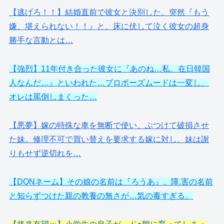
【逃げろ！！】結婚直前で彼女と決別した。突然『もう
嫌、堪えられない！！』と、床に伏して泣く彼女の超身
勝手な言動とは…
【強烈】11年付き合った彼女に『あのね…私、在日韓国
人なんだ…』といわれた…プロポーズムードは一変し、
オレは罵倒しまくった…
【悪夢】嫁の特殊な車を無断で使い、ぶつけて破損させ
た妹。修理不可で買い替えを要求する嫁に対し、妹は謝
りもせず逆切れを…
【DQNネーム】その娘の名前は『ろうあ』。障.害の名前
と知らずつけた親の教養の無さが…気の毒すぎる。