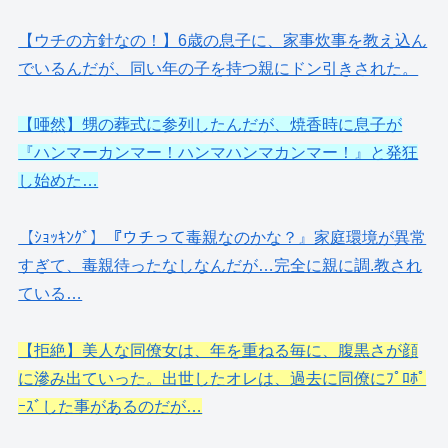
【ウチの方針なの！】6歳の息子に、家事炊事を教え込ん
でいるんだが、同い年の子を持つ親にドン引きされた。
【唖然】甥の葬式に参列したんだが、焼香時に息子が
『ハンマーカンマー！ハンマハンマカンマー！』と発狂
し始めた…
【ｼｮｯｷﾝｸﾞ】『ウチって毒親なのかな？』家庭環境が異常
すぎて、毒親待ったなしなんだが…完全に親に調.教され
ている…
【拒絶】美人な同僚女は、年を重ねる毎に、腹黒さが顔
に滲み出ていった。出世したオレは、過去に同僚にﾌﾟﾛﾎﾟ
ｰｽﾞした事があるのだが…