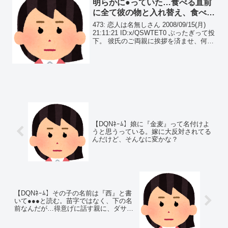
明らかに●っていた…食べる直前
に全て彼の物と入れ替え、食べ始
めると…
473: 恋人は名無しさん 2008/09/15(月)
21:11:21 ID:x/QSWTET0 ぶったぎって投
下。 彼氏のご両親に挨拶を済ませ、何度
も行き来するうちに仲良くなったつもり
でいた。 彼氏の実家で夕飯をご馳走にな
ったときの修羅...
【DQNﾈｰﾑ】娘に『金麦』って名付けよ
うと思うっている。嫁に大反対されてる
んだけど、そんなに変かな？
【DQNﾈｰﾑ】その子の名前は『西』と書
いて●●●と読む。苗字ではなく、下の名
前なんだが…得意げに話す親に、ダサい
とは言えない…