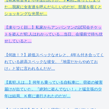
【将来有望ｗ】小学生の息子が、ド●態に育ってしまっ
た…我家に女友達を呼んだらしいのだが、部屋を覗くと
ショッキングな光景が…
【凍りつく顔…】私家からアンパンマンの試写会チケッ
トを盗んだ犯.人はわかっている…当日、会場前で待ち伏
せしていると…
【何故！？】超低スペックなオレと、4年も付き合ってく
れている超高スペックな彼女。『地雷だからやめてお
け』と皆に言われるんだが…
【真犯.人は…】何年も乗っている自転車に、窃盗の被害
届けが出ていた。『絶対に盗んでない！』と猛主張の少
年は結局、Ｋ察に連行されたのだが…