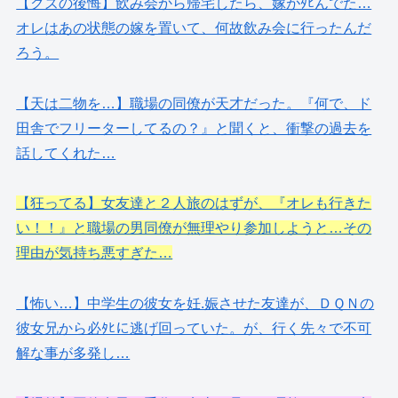
【クズの後悔】飲み会から帰宅したら、嫁がﾀﾋんでた…
オレはあの状態の嫁を置いて、何故飲み会に行ったんだ
ろう。
【天は二物を…】職場の同僚が天才だった。『何で、ド
田舎でフリーターしてるの？』と聞くと、衝撃の過去を
話してくれた…
【狂ってる】女友達と２人旅のはずが、『オレも行きた
い！！』と職場の男同僚が無理やり参加しようと…その
理由が気持ち悪すぎた…
【怖い…】中学生の彼女を妊.娠させた友達が、ＤＱＮの
彼女兄から必ﾀﾋに逃げ回っていた。が、行く先々で不可
解な事が多発し…