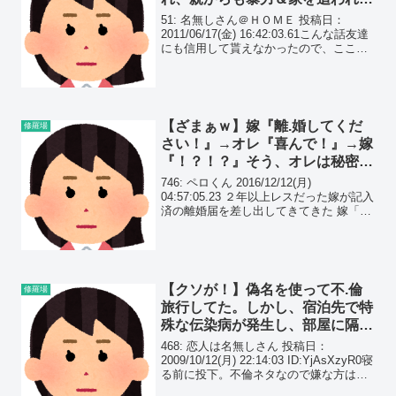
た。が、まさかの大逆転が…
51: 名無しさん＠ＨＯＭＥ 投稿日：
2011/06/17(金) 16:42:03.61こんな話友達
にも信用して貰えなかったので、ここで
ネタと言われてもいいから吐き捨てま
す。
【ざまぁｗ】嫁『離.婚してくだ
修羅場
さい！』→オレ『喜んで！』→嫁
『！？！？』そう、オレは秘密裏
に嫁の浮.気調査を進めていた…
746: ペロくん 2016/12/12(月)
04:57:05.23 ２年以上レスだった嫁が記入
済の離婚届を差し出してきてきた 嫁「別
れてください・・・・」 俺「喜んで！＼
(^o^)／」 嫁「なぜ引き止めないのです
か？」 俺「嬉しいからで...
【クソが！】偽名を使って不.倫
修羅場
旅行してた。しかし、宿泊先で特
殊な伝染病が発生し、部屋に隔離
されてしまった。焦った私達は…
468: 恋人は名無しさん 投稿日：
2009/10/12(月) 22:14:03 ID:YjAsXzyR0寝
る前に投下。不倫ネタなので嫌な方はス
ルーよろ。