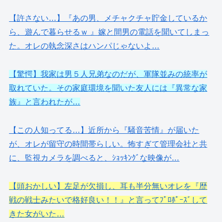
【許さない…】『あの男、メチャクチャ貯金しているか
ら、遊んで暮らせるｗ 』嫁と間男の電話を聞いてしまっ
た。オレの執念深さはハンパじゃないよ…
【驚愕】我家は男５人兄弟なのだが、軍隊並みの統率が
取れていた。その家庭環境を聞いた友人には『異常な家
族』と言われたが…
【この人知ってる…】近所から『騒音苦情』が届いた
が、オレが留守の時間帯らしい。怖すぎて管理会社と共
に、監視カメラを調べると、ｼｮｯｷﾝｸﾞな映像が…
【頭おかしい】左足が欠損し、耳も半分無いオレを『歴
戦の戦士みたいで格好良い！！』と言ってﾌﾟﾛﾎﾟｰｽﾞして
きた女がいた…