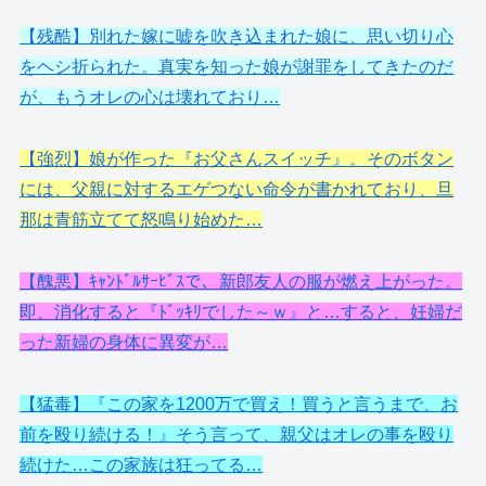
【残酷】別れた嫁に嘘を吹き込まれた娘に、思い切り心
をヘシ折られた。真実を知った娘が謝罪をしてきたのだ
が、もうオレの心は壊れており…
【強烈】娘が作った『お父さんスイッチ』。そのボタン
には、父親に対するエゲつない命令が書かれており、旦
那は青筋立てて怒鳴り始めた…
【醜悪】ｷｬﾝﾄﾞﾙｻｰﾋﾞｽで、新郎友人の服が燃え上がった。
即、消化すると『ﾄﾞｯｷﾘでした～ｗ』と…すると、妊婦だ
った新婦の身体に異変が…
【猛毒】『この家を1200万で買え！買うと言うまで、お
前を殴り続ける！』そう言って、親父はオレの事を殴り
続けた…この家族は狂ってる…