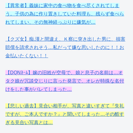
【異常者】義妹に家中の食べ物を食べ尽くされてしま
う。子供の為に作り置きしていた料理も、残らず食べら
れてしまい、その無神経っぷりに嫌気が…
【クズ女】痴.漢と間違え、Ｋ察に突き出した男に、損害
賠償を請求されそう…私だって嫌な思いしたのに！！お
金払いたくない！！
【DQNﾈｰﾑ】嫁の旧姓が空母で、娘と息子の名前は…オ
タク娘が冗談交じりに言った発言で、オレが特殊な名付
けをした事がバレてしまった…
【悲しい過去】見合い相手が、写真と違いすぎて『失礼
ですが、ご本人ですか？』と聞いてしまった…その酷す
ぎる見合い写真とは…