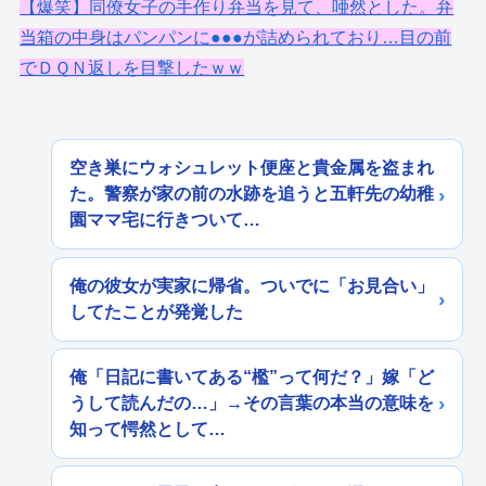
【爆笑】同僚女子の手作り弁当を見て、唖然とした。弁
当箱の中身はパンパンに●●●が詰められており…目の前
でＤＱＮ返しを目撃したｗｗ
空き巣にウォシュレット便座と貴金属を盗まれ
た。警察が家の前の水跡を追うと五軒先の幼稚
園ママ宅に行きついて…
俺の彼女が実家に帰省。ついでに「お見合い」
してたことが発覚した
俺「日記に書いてある“檻”って何だ？」嫁「ど
うして読んだの…」→その言葉の本当の意味を
知って愕然として…