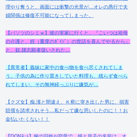
理やり奪うと、画面には衝撃の光景が…オレの愚行で夫
婦関係は修復不可能になってしまった。
【パソツのシミｗ】彼の実家に行くと、『こいつは祖母
の介護と、姪（重度のｶﾞｲｼﾞ）の世話を喜んでやるから』
と、奴.隷志願者扱いされた…
【異常者】義妹に家中の食べ物を食べ尽くされてしま
う。子供の為に作り置きしていた料理も、残らず食べら
れてしまい、その無神経っぷりに嫌気が…
【クズ女】痴.漢と間違え、Ｋ察に突き出した男に、損害
賠償を請求されそう…私だって嫌な思いしたのに！！お
金払いたくない！！
【DQNﾈｰﾑ】嫁の旧姓が空母で、娘と息子の名前は…オ