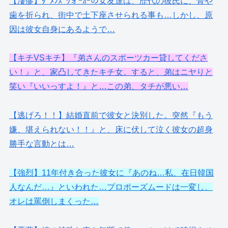
【凄惨】ﾀﾞﾒﾝｽﾞｳォｰｶｰの女友達は、歴代の彼氏に、骨や
歯を折られ、街中で土下座させられる事も…しかし、原
因は彼女自身にあるようで…
【キチVSキチ】『弟さんのスポーツカー貸してくださ
い！』と、家凸してきたキチ女。すると、弟はニヤりと
笑い『いいっすよ！』と…この弟、タチが悪い…
【逃げろ！！】結婚直前で彼女と決別した。突然『もう
嫌、堪えられない！！』と、床に伏して泣く彼女の超身
勝手な言動とは…
【強烈】11年付き合った彼女に『あのね…私、在日韓国
人なんだ…』といわれた…プロポーズムードは一変し、
オレは罵倒しまくった…