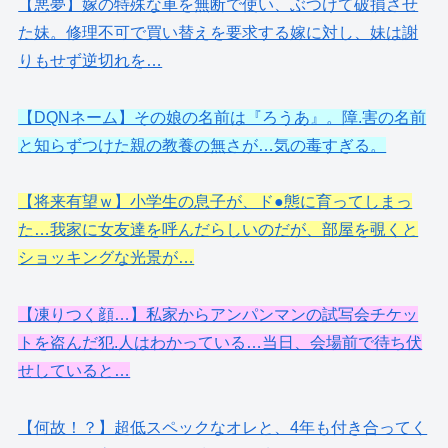
【悪夢】嫁の特殊な車を無断で使い、ぶつけて破損させ
た妹。修理不可で買い替えを要求する嫁に対し、妹は謝
りもせず逆切れを…
【DQNネーム】その娘の名前は『ろうあ』。障.害の名前
と知らずつけた親の教養の無さが…気の毒すぎる。
【将来有望ｗ】小学生の息子が、ド●態に育ってしまっ
た…我家に女友達を呼んだらしいのだが、部屋を覗くと
ショッキングな光景が…
【凍りつく顔…】私家からアンパンマンの試写会チケッ
トを盗んだ犯.人はわかっている…当日、会場前で待ち伏
せしていると…
【何故！？】超低スペックなオレと、4年も付き合ってく