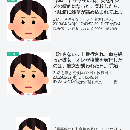
【GJ！】小学生の頃、突然イジ
武勇伝
メの標的になった。登校したら、
下駄箱に雑草が詰め込まれて上履
きがなくなっていた。そこで私
147： おさかなくわえた名無しさん
は…
2013/04/24(水) 17:40:52.39 ID:9TiqqFq4
武勇伝した自覚はないんだが、結果的に
そうなった？スレチかも小学校高学年の
頃、何故かいじめの標的になった。ある
日登校したら、下駄箱...
【許さない…】暴行され、命を絶
マジキチ
った彼女。オレが復讐を実行した
のは、彼女が襲われた日。手始め
に犯人の後頭部を鈍器で殴りつ
2: 名も無き被検体774号+ 投稿日：
け…
2012/02/22(水) 14:45:49.14
ID:WtL4iOJq0彼女が襲われた・・・悔し
いから復讐した話をする
【罪悪感なし】家族を弄び、ｼﾞｻﾂに追い