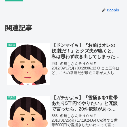
ricopin
関連記事
【ドンマイｗ】『お前はオレの
修羅場
奴.隷だ！』とクズ夫が喚くと、
私は思わず吹き出してしまった。
自分の愚行が慰謝料の対象だと知
261: 名無しさん＠ＨＯＭＥ
ると…
2012/09/17(月) 00:28:06.12 O ここ五年ほ
ど、このの常連だが最近旦那が大人しく
なった。 こんなのは今までに無い。
【ガチかよｗ】『雪掻きを1世帯
武勇伝
あたり5千円でやりたい』と冗談
で言ったら、20件依頼があった
ｗ雪掻き好きの私には幸せすぎる
366: 名無しさん＠ＨＯＭＥ
ｗ
2018/01/26(金) 17:19:24.64 0冗談で１世
帯5000円で雪掻きしたいわ～って言った