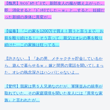
【醜悪】ｷｬﾝﾄﾞﾙｻｰﾋﾞｽで、新郎友人の服が燃え上がった。
即、消化すると『ﾄﾞｯｷﾘでした～ｗ』と…すると、妊婦だ
った新婦の身体に異変が…
【猛毒】『この家を1200万で買え！買うと言うまで、お
前を殴り続ける！』そう言って、親父はオレの事を殴り
続けた…この家族は狂ってる…
【許さない…】『あの男、メチャクチャ貯金しているか
ら、遊んで暮らせるｗ 』嫁と間男の電話を聞いてしまっ
た。オレの執念深さはハンパじゃないよ…
【驚愕】我家は男５人兄弟なのだが、軍隊並みの統率が
取れていた。その家庭環境を聞いた友人には『異常な家
族』と言われたが…