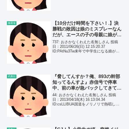
ら親戚から近所、隣の市の知り合いから
依頼されて20件終わらせてきたわ寒すぎ
る皆雪掻きしたくないの？楽しん...
【10分だけ時間を下さい！.】決
修羅場
勝戦の敗因は娘のミスプレーなん
だが、エースの子の母親に娘が責
められ始めた。言い返そうとする
737: おさかなくわえた名無しさん 投稿
と…
日：2011/06/26(日) 12:15:20.37
ID:PAtNu3Tw来年で中学生になる娘が毎
週行っているミニバレーでスカッとし
た。 こないだ大会があったんだけど、決
勝戦の最後の最後、うちの...
『脅してんすか？俺、893の幹部
武勇伝
知ってるんすよ』赤信号で停車
中、前の車が急バックしてきて衝
突。降りてきたDQNは…
44: おさかなくわえた名無しさん 投稿
日：2013/04/18(木) 16:13:04.34
ID:csLLIBUA国道をノリノリで熱唱しな
がらドライブ、赤信号で停車中。その
時、前の軽自動車が急バックして俺の車
と衝突。