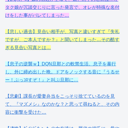
タク娘が冗談交じりに言った発言で、オレが特殊な名付
けをした事がバレてしまった…
【悲しい過去】見合い相手が、写真と違いすぎて『失礼
ですが、ご本人ですか？』と聞いてしまった…その酷す
ぎる見合い写真とは…
【息子の逆襲ｗ】DQN旦那との軟禁生活。息子を暴行
し、外に締め出した晩。ドアをノックする音に『うるせ
ー！ぶっｺﾛすぞ！』と叫ぶ旦那に…
【悲劇】課長が愛妻弁当をこっそり捨てているのを見
て、『マズメシ』なのかな？と思って尋ねると、その内
容に衝撃を受けた…