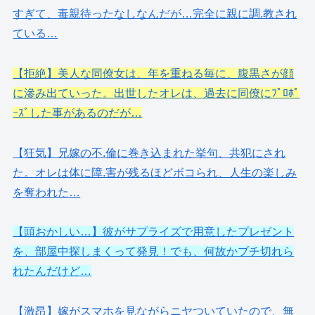
すぎて、毒親待ったなしなんだが…完全に親に調.教され
ている…
【拒絶】美人な同僚女は、年を重ねる毎に、腹黒さが顔
に滲み出ていった。出世したオレは、過去に同僚にﾌﾟﾛﾎﾟ
ｰｽﾞした事があるのだが…
【狂気】兄嫁の不.倫に巻き込まれた挙句、共犯にされ
た。オレは体に障.害が残るほどボコられ、人生の楽しみ
を奪われた…
【頭おかしい…】彼がサプライズで用意したプレゼント
を、部屋中探しまくって発見！でも、何故かブチ切れら
れたんだけど…
【激昂】嫁がスマホを見ながらニヤついていたので、無