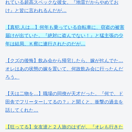
れている超高スペックな彼女。『地雷だからやめてお
け』と皆に言われるんだが…
【真犯.人は…】何年も乗っている自転車に、窃盗の被害
届けが出ていた。『絶対に盗んでない！』と猛主張の少
年は結局、Ｋ察に連行されたのだが…
【クズの後悔】飲み会から帰宅したら、嫁がﾀﾋんでた…
オレはあの状態の嫁を置いて、何故飲み会に行ったんだ
ろう。
【天は二物を…】職場の同僚が天才だった。『何で、ド
田舎でフリーターしてるの？』と聞くと、衝撃の過去を
話してくれた…
【狂ってる】女友達と２人旅のはずが、『オレも行きた