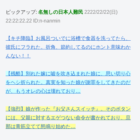
ピックアップ:
名無しの日本人難民
2222/22/22(日)
22:22:22.22 ID:n-nanmin
【キチ降臨】お風呂ついでに浴槽で食器を洗ってたら、
彼氏にフラれた。折角、節約してるのにホント意味わか
んない！！
【残酷】別れた嫁に嘘を吹き込まれた娘に、思い切り心
をヘシ折られた。真実を知った娘が謝罪をしてきたのだ
が、もうオレの心は壊れており…
【強烈】娘が作った『お父さんスイッチ』。そのボタン
には、父親に対するエゲつない命令が書かれており、旦
那は青筋立てて怒鳴り始めた…