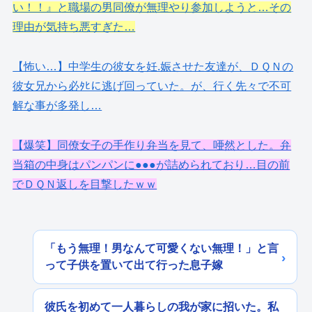
い！！』と職場の男同僚が無理やり参加しようと…その
理由が気持ち悪すぎた…
【怖い…】中学生の彼女を妊.娠させた友達が、ＤＱＮの
彼女兄から必ﾀﾋに逃げ回っていた。が、行く先々で不可
解な事が多発し…
【爆笑】同僚女子の手作り弁当を見て、唖然とした。弁
当箱の中身はパンパンに●●●が詰められており…目の前
でＤＱＮ返しを目撃したｗｗ
「もう無理！男なんて可愛くない無理！」と言
って子供を置いて出て行った息子嫁
彼氏を初めて一人暮らしの我が家に招いた。私