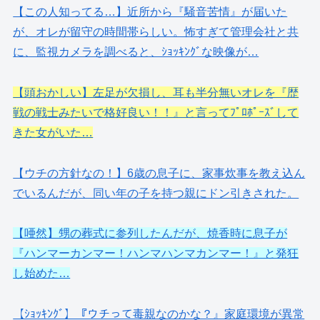
【この人知ってる…】近所から『騒音苦情』が届いた
が、オレが留守の時間帯らしい。怖すぎて管理会社と共
に、監視カメラを調べると、ｼｮｯｷﾝｸﾞな映像が…
【頭おかしい】左足が欠損し、耳も半分無いオレを『歴
戦の戦士みたいで格好良い！！』と言ってﾌﾟﾛﾎﾟｰｽﾞして
きた女がいた…
【ウチの方針なの！】6歳の息子に、家事炊事を教え込ん
でいるんだが、同い年の子を持つ親にドン引きされた。
【唖然】甥の葬式に参列したんだが、焼香時に息子が
『ハンマーカンマー！ハンマハンマカンマー！』と発狂
し始めた…
【ｼｮｯｷﾝｸﾞ】『ウチって毒親なのかな？』家庭環境が異常