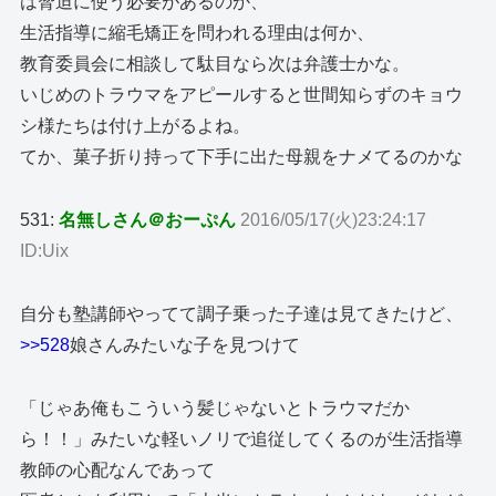
は脅迫に使う必要があるのか、
生活指導に縮毛矯正を問われる理由は何か、
教育委員会に相談して駄目なら次は弁護士かな。
いじめのトラウマをアピールすると世間知らずのキョウ
シ様たちは付け上がるよね。
てか、菓子折り持って下手に出た母親をナメてるのかな
531:
名無しさん＠おーぷん
2016/05/17(火)23:24:17
ID:Uix
自分も塾講師やってて調子乗った子達は見てきたけど、
>>528
娘さんみたいな子を見つけて
「じゃあ俺もこういう髪じゃないとトラウマだか
ら！！」みたいな軽いノリで追従してくるのが生活指導
教師の心配なんであって