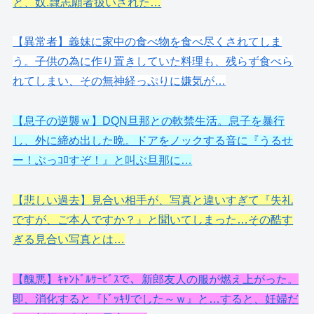
と、奴.隷志願者扱いされた…
【異常者】義妹に家中の食べ物を食べ尽くされてしま
う。子供の為に作り置きしていた料理も、残らず食べら
れてしまい、その無神経っぷりに嫌気が…
【息子の逆襲ｗ】DQN旦那との軟禁生活。息子を暴行
し、外に締め出した晩。ドアをノックする音に『うるせ
ー！ぶっｺﾛすぞ！』と叫ぶ旦那に…
【悲しい過去】見合い相手が、写真と違いすぎて『失礼
ですが、ご本人ですか？』と聞いてしまった…その酷す
ぎる見合い写真とは…
【醜悪】ｷｬﾝﾄﾞﾙｻｰﾋﾞｽで、新郎友人の服が燃え上がった。
即、消化すると『ﾄﾞｯｷﾘでした～ｗ』と…すると、妊婦だ