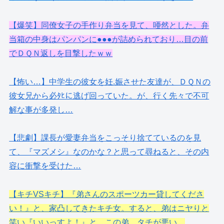
【爆笑】同僚女子の手作り弁当を見て、唖然とした。弁
当箱の中身はパンパンに●●●が詰められており…目の前
でＤＱＮ返しを目撃したｗｗ
【怖い…】中学生の彼女を妊.娠させた友達が、ＤＱＮの
彼女兄から必ﾀﾋに逃げ回っていた。が、行く先々で不可
解な事が多発し…
【悲劇】課長が愛妻弁当をこっそり捨てているのを見
て、『マズメシ』なのかな？と思って尋ねると、その内
容に衝撃を受けた…
【キチVSキチ】『弟さんのスポーツカー貸してくださ
い！』と、家凸してきたキチ女。すると、弟はニヤりと
笑い『いいっすよ！』と…この弟、タチが悪い…