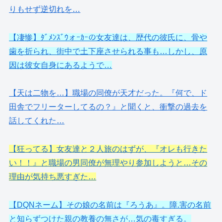
りもせず逆切れを…
【凄惨】ﾀﾞﾒﾝｽﾞｳォｰｶｰの女友達は、歴代の彼氏に、骨や
歯を折られ、街中で土下座させられる事も…しかし、原
因は彼女自身にあるようで…
【天は二物を…】職場の同僚が天才だった。『何で、ド
田舎でフリーターしてるの？』と聞くと、衝撃の過去を
話してくれた…
【狂ってる】女友達と２人旅のはずが、『オレも行きた
い！！』と職場の男同僚が無理やり参加しようと…その
理由が気持ち悪すぎた…
【DQNネーム】その娘の名前は『ろうあ』。障.害の名前
と知らずつけた親の教養の無さが…気の毒すぎる。