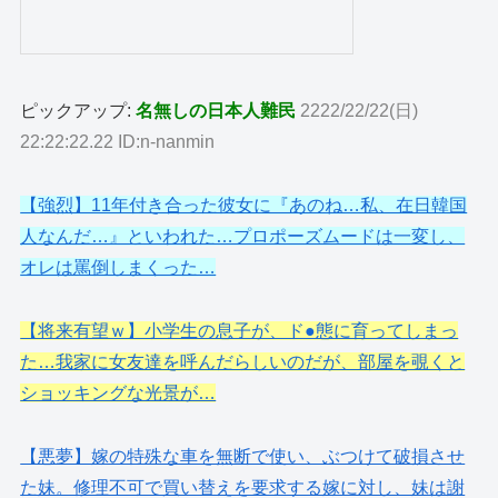
ピックアップ:
名無しの日本人難民
2222/22/22(日)
22:22:22.22 ID:n-nanmin
【強烈】11年付き合った彼女に『あのね…私、在日韓国
人なんだ…』といわれた…プロポーズムードは一変し、
オレは罵倒しまくった…
【将来有望ｗ】小学生の息子が、ド●態に育ってしまっ
た…我家に女友達を呼んだらしいのだが、部屋を覗くと
ショッキングな光景が…
【悪夢】嫁の特殊な車を無断で使い、ぶつけて破損させ
た妹。修理不可で買い替えを要求する嫁に対し、妹は謝