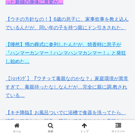
った新婦の身体に異変が…
【ウチの方針なの！】6歳の息子に、家事炊事を教え込ん
でいるんだが、同い年の子を持つ親にドン引きされた。
【唖然】甥の葬式に参列したんだが、焼香時に息子が
『ハンマーカンマー！ハンマハンマカンマー！』と発狂
し始めた…
【ｼｮｯｷﾝｸﾞ】『ウチって毒親なのかな？』家庭環境が異常
すぎて、毒親待ったなしなんだが…完全に親に調.教され
ている…
【キチ降臨】お風呂ついでに浴槽で食器を洗ってたら、
彼氏にフラれた。折角、節約してるのにホント意味わか
んない！！
ホーム
検索
トップ
サイドバー