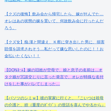
【クズの後悔】飲み会から帰宅したら、嫁がﾀﾋんでた…
オレはあの状態の嫁を置いて、何故飲み会に行ったんだ
ろう。
【クズ女】痴.漢と間違え、Ｋ察に突き出した男に、損害
賠償を請求されそう…私だって嫌な思いしたのに！！お
金払いたくない！！
【DQNﾈｰﾑ】嫁の旧姓が空母で、娘と息子の名前は…オ
タク娘が冗談交じりに言った発言で、オレが特殊な名付
けをした事がバレてしまった…
【パソツのシミｗ】彼の実家に行くと、『こいつは祖母
の介護と、姪（重度のｶﾞｲｼﾞ）の世話を喜んでやるから』