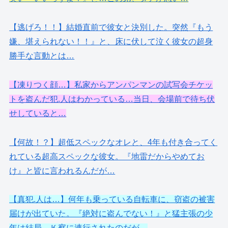
【逃げろ！！】結婚直前で彼女と決別した。突然『もう
嫌、堪えられない！！』と、床に伏して泣く彼女の超身
勝手な言動とは…
【凍りつく顔…】私家からアンパンマンの試写会チケッ
トを盗んだ犯.人はわかっている…当日、会場前で待ち伏
せしていると…
【何故！？】超低スペックなオレと、4年も付き合ってく
れている超高スペックな彼女。『地雷だからやめてお
け』と皆に言われるんだが…
【真犯.人は…】何年も乗っている自転車に、窃盗の被害
届けが出ていた。『絶対に盗んでない！』と猛主張の少
年は結局、Ｋ察に連行されたのだが…