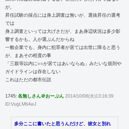
が。
昇任試験の採点には身上調査は無いが、選抜昇任の選考
では
身上調査といっては大げさだが、まあ身辺状況は多少影
響するかも。人が選ぶんだからね
一般企業でも、身内に犯罪者が居ては出世に障ると思う
が、まあその程度の事
「三親等以内に○○が居てはあいならぬ」みたいな規則や
ガイドラインは存在しない
これはただの都市伝説
1745:
名無しさん＠おーぷん
2014/10/08(水)13:16:39
ID:VugLM64wJ
多分ここに書いたと思うんだけど、彼女と別れ