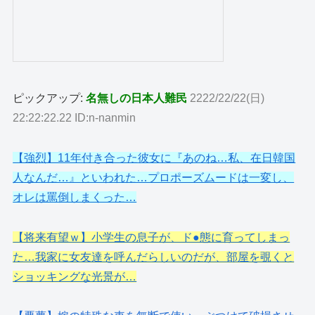
ピックアップ:
名無しの日本人難民
2222/22/22(日)
22:22:22.22 ID:n-nanmin
【強烈】11年付き合った彼女に『あのね…私、在日韓国
人なんだ…』といわれた…プロポーズムードは一変し、
オレは罵倒しまくった…
【将来有望ｗ】小学生の息子が、ド●態に育ってしまっ
た…我家に女友達を呼んだらしいのだが、部屋を覗くと
ショッキングな光景が…