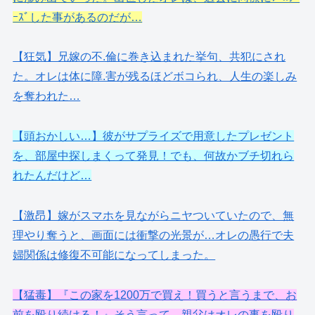
ｰｽﾞした事があるのだが…
【狂気】兄嫁の不.倫に巻き込まれた挙句、共犯にされ
た。オレは体に障.害が残るほどボコられ、人生の楽しみ
を奪われた…
【頭おかしい…】彼がサプライズで用意したプレゼント
を、部屋中探しまくって発見！でも、何故かブチ切れら
れたんだけど…
【激昂】嫁がスマホを見ながらニヤついていたので、無
理やり奪うと、画面には衝撃の光景が…オレの愚行で夫
婦関係は修復不可能になってしまった。
【猛毒】『この家を1200万で買え！買うと言うまで、お
前を殴り続ける！』そう言って、親父はオレの事を殴り