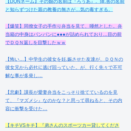
【DQNネーム】その娘の名前は『ろうあ』。障.害の名前
と知らずつけた親の教養の無さが…気の毒すぎる。
【爆笑】同僚女子の手作り弁当を見て、唖然とした。弁
当箱の中身はパンパンに●●●が詰められており…目の前
でＤＱＮ返しを目撃したｗｗ
【怖い…】中学生の彼女を妊.娠させた友達が、ＤＱＮの
彼女兄から必ﾀﾋに逃げ回っていた。が、行く先々で不可
解な事が多発し…
【悲劇】課長が愛妻弁当をこっそり捨てているのを見
て、『マズメシ』なのかな？と思って尋ねると、その内
容に衝撃を受けた…
【キチVSキチ】『弟さんのスポーツカー貸してくださ