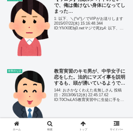
で、俺は働けない身体になってし
まった…
1: 以下、＼(^o^)／でVIPがお送りします
2015/07/22(水) 15:16:48.344
ID:YlVX0Ebj0.netマジで死ね4: 以下、＼
(^o^)／でVIPがお送りします
2015/07/22(水) 15:17:14...
教育実習のキモ男が、中学女子に
衝撃的な話
恋をした。法的にマズイ事を説明
するも、頭が湧いているようで愚
行を…
144: おさかなくわえた名無しさん 投稿
日：2013/06/12(水) 22:45:17.62
ID:T0ChuLAS教育実習中に生徒に手を出
した同じく教育実習生だった勘助の話は
ここでいいですか。当時は私にとっても
修羅場でしたが・・・
ホーム
検索
トップ
サイドバー