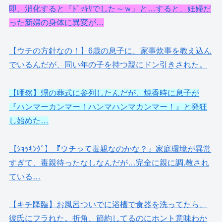
即、消化すると『ﾄﾞｯｷﾘでした～ｗ』と…すると、妊婦だ
った新婦の身体に異変が…
【ウチの方針なの！】6歳の息子に、家事炊事を教え込ん
でいるんだが、同い年の子を持つ親にドン引きされた。
【唖然】甥の葬式に参列したんだが、焼香時に息子が
『ハンマーカンマー！ハンマハンマカンマー！』と発狂
し始めた…
【ｼｮｯｷﾝｸﾞ】『ウチって毒親なのかな？』家庭環境が異常
すぎて、毒親待ったなしなんだが…完全に親に調.教され
ている…
【キチ降臨】お風呂ついでに浴槽で食器を洗ってたら、
彼氏にフラれた。折角、節約してるのにホント意味わか