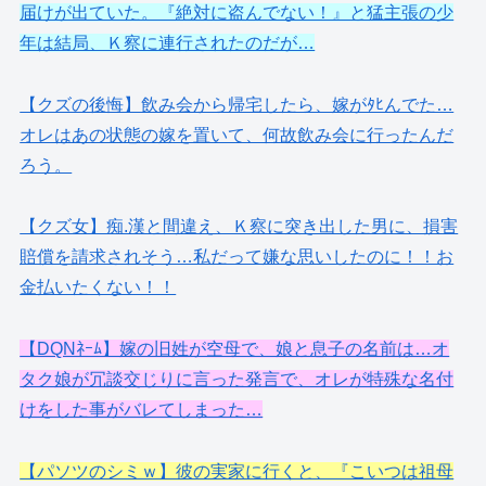
届けが出ていた。『絶対に盗んでない！』と猛主張の少
年は結局、Ｋ察に連行されたのだが…
【クズの後悔】飲み会から帰宅したら、嫁がﾀﾋんでた…
オレはあの状態の嫁を置いて、何故飲み会に行ったんだ
ろう。
【クズ女】痴.漢と間違え、Ｋ察に突き出した男に、損害
賠償を請求されそう…私だって嫌な思いしたのに！！お
金払いたくない！！
【DQNﾈｰﾑ】嫁の旧姓が空母で、娘と息子の名前は…オ
タク娘が冗談交じりに言った発言で、オレが特殊な名付
けをした事がバレてしまった…
【パソツのシミｗ】彼の実家に行くと、『こいつは祖母