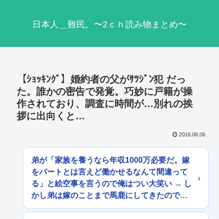
日本人＿難民。〜2ｃｈ読み物まとめ〜
【ｼｮｯｷﾝｸﾞ】婚約者の父がｻﾂｼﾞﾝ犯 だっ
た。誰かの密告で発覚。巧妙に戸籍が操
作されており、調査に時間が…別れの挨
拶に出向くと…
2016.06.06
弟が「家族を養うなら年収1000万必要だ。嫁
をパートとは言えど働かせるなんて間違って
る」と絵空事を言うので俺はつい大笑い → し
かし弟は嫁のことまで馬鹿にしてきたので…