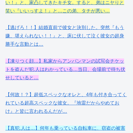
い！』と、家凸してきたキチ女。すると、弟はニヤりと
笑い『いいっすよ！』と…この弟、タチが悪い…
【逃げろ！！】結婚直前で彼女と決別した。突然『もう
嫌、堪えられない！！』と、床に伏して泣く彼女の超身
勝手な言動とは…
【凍りつく顔…】私家からアンパンマンの試写会チケッ
トを盗んだ犯.人はわかっている…当日、会場前で待ち伏
せしていると…
【何故！？】超低スペックなオレと、4年も付き合ってく
れている超高スペックな彼女。『地雷だからやめてお
け』と皆に言われるんだが…
【真犯.人は…】何年も乗っている自転車に、窃盗の被害