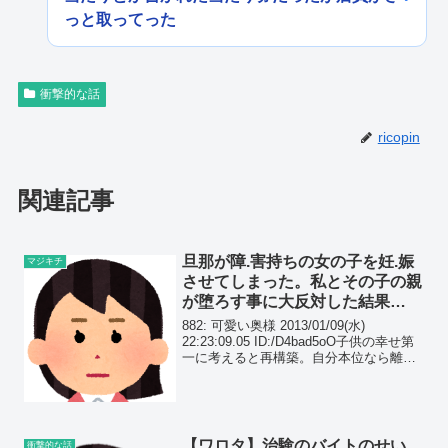
っと取ってった
衝撃的な話
ricopin
関連記事
旦那が障.害持ちの女の子を妊.娠
マジキチ
させてしまった。私とその子の親
が堕ろす事に大反対した結果…
882: 可愛い奥様 2013/01/09(水)
22:23:09.05 ID:/D4bad5oO子供の幸せ第
一に考えると再構築。自分本位なら離婚
だよね。もちろん｢浮気くらい｣って平気
な人は再構築。うちみたいにプリが出産
するくらい悲しい結末...
【ワロタ】治験のバイトのせい
衝撃的な話