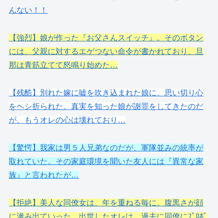
んない！！
【強烈】娘が作った『お父さんスイッチ』。そのボタン
には、父親に対するエゲつない命令が書かれており、旦
那は青筋立てて怒鳴り始めた…
【残酷】別れた嫁に嘘を吹き込まれた娘に、思い切り心
をヘシ折られた。真実を知った娘が謝罪をしてきたのだ
が、もうオレの心は壊れており…
【驚愕】我家は男５人兄弟なのだが、軍隊並みの統率が
取れていた。その家庭環境を聞いた友人には『異常な家
族』と言われたが…
【拒絶】美人な同僚女は、年を重ねる毎に、腹黒さが顔
に滲み出ていった。出世したオレは、過去に同僚にﾌﾟﾛﾎﾟ