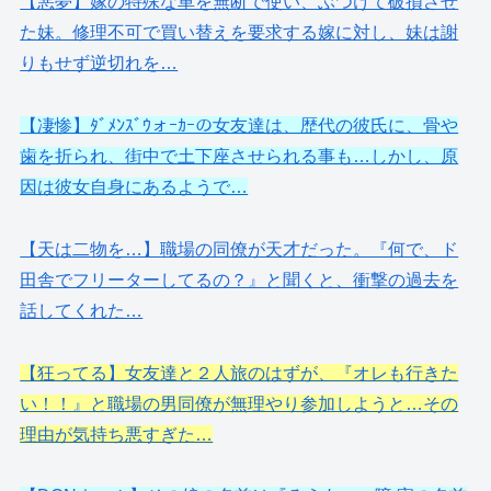
【悪夢】嫁の特殊な車を無断で使い、ぶつけて破損させ
た妹。修理不可で買い替えを要求する嫁に対し、妹は謝
りもせず逆切れを…
【凄惨】ﾀﾞﾒﾝｽﾞｳォｰｶｰの女友達は、歴代の彼氏に、骨や
歯を折られ、街中で土下座させられる事も…しかし、原
因は彼女自身にあるようで…
【天は二物を…】職場の同僚が天才だった。『何で、ド
田舎でフリーターしてるの？』と聞くと、衝撃の過去を
話してくれた…
【狂ってる】女友達と２人旅のはずが、『オレも行きた
い！！』と職場の男同僚が無理やり参加しようと…その
理由が気持ち悪すぎた…