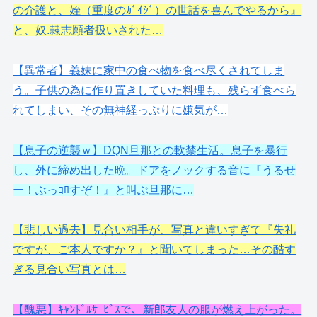
の介護と、姪（重度のｶﾞｲｼﾞ）の世話を喜んでやるから』
と、奴.隷志願者扱いされた…
【異常者】義妹に家中の食べ物を食べ尽くされてしま
う。子供の為に作り置きしていた料理も、残らず食べら
れてしまい、その無神経っぷりに嫌気が…
【息子の逆襲ｗ】DQN旦那との軟禁生活。息子を暴行
し、外に締め出した晩。ドアをノックする音に『うるせ
ー！ぶっｺﾛすぞ！』と叫ぶ旦那に…
【悲しい過去】見合い相手が、写真と違いすぎて『失礼
ですが、ご本人ですか？』と聞いてしまった…その酷す
ぎる見合い写真とは…
【醜悪】ｷｬﾝﾄﾞﾙｻｰﾋﾞｽで、新郎友人の服が燃え上がった。