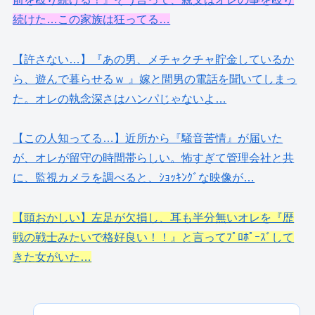
続けた…この家族は狂ってる…
【許さない…】『あの男、メチャクチャ貯金しているか
ら、遊んで暮らせるｗ 』嫁と間男の電話を聞いてしまっ
た。オレの執念深さはハンパじゃないよ…
【この人知ってる…】近所から『騒音苦情』が届いた
が、オレが留守の時間帯らしい。怖すぎて管理会社と共
に、監視カメラを調べると、ｼｮｯｷﾝｸﾞな映像が…
【頭おかしい】左足が欠損し、耳も半分無いオレを『歴
戦の戦士みたいで格好良い！！』と言ってﾌﾟﾛﾎﾟｰｽﾞして
きた女がいた…