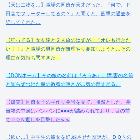
【天は二物を…】職場の同僚が天才だった。『何で、ド
田舎でフリーターしてるの？』と聞くと、衝撃の過去を
話してくれた…
【狂ってる】女友達と２人旅のはずが、『オレも行きた
い！！』と職場の男同僚が無理やり参加しようと…その
理由が気持ち悪すぎた…
【DQNネーム】その娘の名前は『ろうあ』。障.害の名前
と知らずつけた親の教養の無さが…気の毒すぎる。
【爆笑】同僚女子の手作り弁当を見て、唖然とした。弁
当箱の中身はパンパンに●●●が詰められており…目の前
でＤＱＮ返しを目撃したｗｗ
【怖い…】中学生の彼女を妊.娠させた友達が、ＤＱＮの