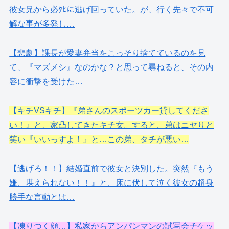
彼女兄から必ﾀﾋに逃げ回っていた。が、行く先々で不可
解な事が多発し…
【悲劇】課長が愛妻弁当をこっそり捨てているのを見
て、『マズメシ』なのかな？と思って尋ねると、その内
容に衝撃を受けた…
【キチVSキチ】『弟さんのスポーツカー貸してくださ
い！』と、家凸してきたキチ女。すると、弟はニヤりと
笑い『いいっすよ！』と…この弟、タチが悪い…
【逃げろ！！】結婚直前で彼女と決別した。突然『もう
嫌、堪えられない！！』と、床に伏して泣く彼女の超身
勝手な言動とは…
【凍りつく顔…】私家からアンパンマンの試写会チケッ