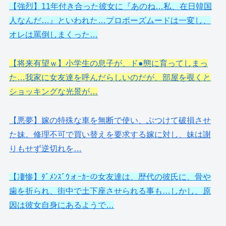
【強烈】11年付き合った彼女に『あのね…私、在日韓国
人なんだ…』といわれた…プロポーズムードは一変し、
オレは罵倒しまくった…
【将来有望ｗ】小学生の息子が、ド●態に育ってしまっ
た…我家に女友達を呼んだらしいのだが、部屋を覗くと
ショッキングな光景が…
【悪夢】嫁の特殊な車を無断で使い、ぶつけて破損させ
た妹。修理不可で買い替えを要求する嫁に対し、妹は謝
りもせず逆切れを…
【凄惨】ﾀﾞﾒﾝｽﾞｳォｰｶｰの女友達は、歴代の彼氏に、骨や
歯を折られ、街中で土下座させられる事も…しかし、原
因は彼女自身にあるようで…