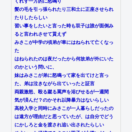
くれず一方的に怒鳴り
髪の毛を引っ張られたり三和土に正座させられ
たりしたらしい
習い事をしたいと言った時も双子は誰が面倒み
ると言われさせて貰えず
みさこが中学の頃弟が車にはねられて亡くなっ
た
はねられたのは夜だったから何故弟が外にいた
のかという問いに、
妹はみさこが弟に怒鳴って家を出てけと言っ
た、弟は泣きながら出ていったと証言
両親激怒、殴る蹴る罵声を浴びせるが一週間
気が済んだ？のかそれ以降暴力はないらしい
高校入学と同時にみさこが一人暮らしだったの
は遠方が理由だと思っていたが、は自分でどう
にかしろと金を渡され追い出されたらしい