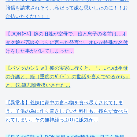
賠償を請求されそう…私だって嫌な思いしたのに！！お
金払いたくない！！
【DQNﾈｰﾑ】嫁の旧姓が空母で、娘と息子の名前は…オ
タク娘が冗談交じりに言った発言で、オレが特殊な名付
けをした事がバレてしまった…
【パソツのシミｗ】彼の実家に行くと、『こいつは祖母
の介護と、姪（重度のｶﾞｲｼﾞ）の世話を喜んでやるから』
と、奴.隷志願者扱いされた…
【異常者】義妹に家中の食べ物を食べ尽くされてしま
う。子供の為に作り置きしていた料理も、残らず食べら
れてしまい、その無神経っぷりに嫌気が…