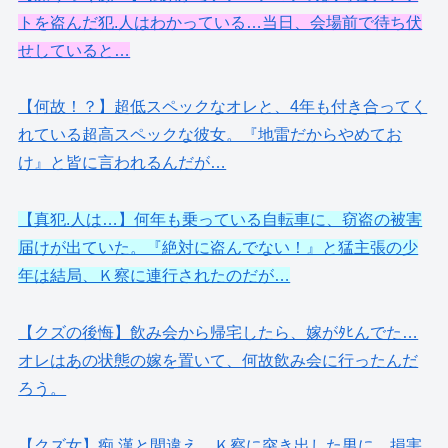
トを盗んだ犯.人はわかっている…当日、会場前で待ち伏
せしていると…
【何故！？】超低スペックなオレと、4年も付き合ってく
れている超高スペックな彼女。『地雷だからやめてお
け』と皆に言われるんだが…
【真犯.人は…】何年も乗っている自転車に、窃盗の被害
届けが出ていた。『絶対に盗んでない！』と猛主張の少
年は結局、Ｋ察に連行されたのだが…
【クズの後悔】飲み会から帰宅したら、嫁がﾀﾋんでた…
オレはあの状態の嫁を置いて、何故飲み会に行ったんだ
ろう。
【クズ女】痴.漢と間違え、Ｋ察に突き出した男に、損害