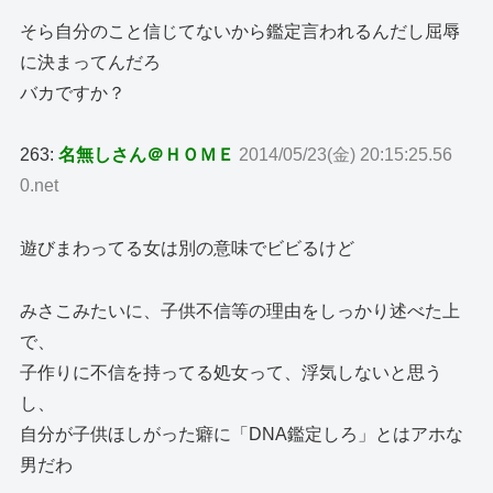
そら自分のこと信じてないから鑑定言われるんだし屈辱
に決まってんだろ
バカですか？
263:
名無しさん＠ＨＯＭＥ
2014/05/23(金) 20:15:25.56
0.net
遊びまわってる女は別の意味でビビるけど
みさこみたいに、子供不信等の理由をしっかり述べた上
で、
子作りに不信を持ってる処女って、浮気しないと思う
し、
自分が子供ほしがった癖に「DNA鑑定しろ」とはアホな
男だわ