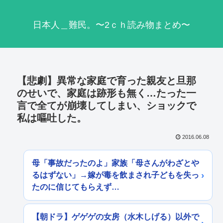
日本人＿難民。〜2ｃｈ読み物まとめ〜
【悲劇】異常な家庭で育った親友と旦那
のせいで、家庭は跡形も無く…たった一
言で全てが崩壊してしまい、ショックで
私は嘔吐した。
2016.06.08
母「事故だったのよ」家族「母さんがわざとや
るはずない」→嫁が毒を飲まされ子どもを失っ
たのに信じてもらえず…
【朝ドラ】ゲゲゲの女房（水木しげる）以外で