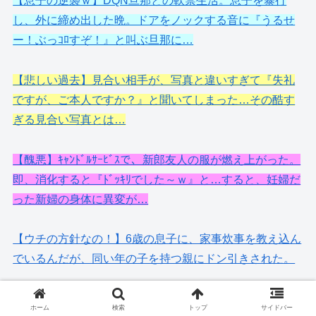
【息子の逆襲ｗ】DQN旦那との軟禁生活。息子を暴行
し、外に締め出した晩。ドアをノックする音に『うるせ
ー！ぶっｺﾛすぞ！』と叫ぶ旦那に…
【悲しい過去】見合い相手が、写真と違いすぎて『失礼
ですが、ご本人ですか？』と聞いてしまった…その酷す
ぎる見合い写真とは…
【醜悪】ｷｬﾝﾄﾞﾙｻｰﾋﾞｽで、新郎友人の服が燃え上がった。
即、消化すると『ﾄﾞｯｷﾘでした～ｗ』と…すると、妊婦だ
った新婦の身体に異変が…
【ウチの方針なの！】6歳の息子に、家事炊事を教え込ん
でいるんだが、同い年の子を持つ親にドン引きされた。
【唖然】甥の葬式に参列したんだが、焼香時に息子が
ホーム
検索
トップ
サイドバー