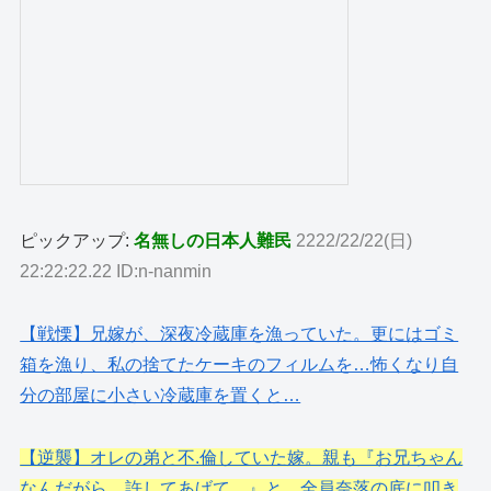
ピックアップ:
名無しの日本人難民
2222/22/22(日)
22:22:22.22 ID:n-nanmin
【戦慄】兄嫁が、深夜冷蔵庫を漁っていた。更にはゴミ
箱を漁り、私の捨てたケーキのフィルムを…怖くなり自
分の部屋に小さい冷蔵庫を置くと…
【逆襲】オレの弟と不.倫していた嫁。親も『お兄ちゃん
なんだがら、許してあげて…』と…全員奈落の底に叩き