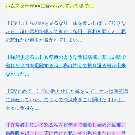
ハムスターが●●に食べられている姿で…
【超能力】私の顔を見るなり、歯を食いしばって泣きな
がら、凄い形相で睨んできた…後日、真相を聞くと、私
の忘れたい過去が暴かれてしまい…
【強烈すぎる…】Ｋ務所のような閉鎖病棟。悲しい嘘で
溢れたソコを退院する時、私は怖くて振り返る事が出来
なかった…
【DV止めて！】汚い豚と化した嫁を見て、オレは無意識
に発狂していた。力づくで冷凍庫をこじ開けたオレは、
次々に食材を…
【異常者】泣いて怒る私をビデオで撮影し始めた旦那。
過呼吸を起こし、床に倒れた私。その私をまたいで、旦