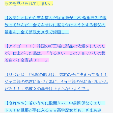
ものを見せられてしまい…
【凶悪】オレから車を盗んだ従兄弟が、不.倫旅行先で事
故ってﾀﾋんだ。全てをオレに擦り付けようとする叔父の
暴走を、全て監視カメラで録画し…
【アイゴー！！】韓国の町工場に部品の依頼をしたのだ
が、仕上がった品は…『うるさい！このチョッパリの糞
若造が！金寄越せ！！』
【ｽｶｰﾌｪｲｽ】『兄嫁の胎児は、弟君の子に決まってる！！
ジャニ顔の弟君に近づく為に、ヤ●ザ顔の兄に近づいたん
だろ！！』弟彼女の暴走は止まらないようで…
【哀れｗｗ】若いうちに股開きゃ、中身関係なくエリー
トＡＴＭ旦那が手に入るｗｗ高学歴女ども、ざまあみ