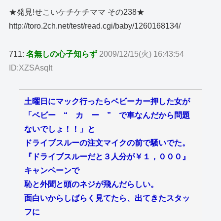
★発見!せこいケチケチママ その238★
http://toro.2ch.net/test/read.cgi/baby/1260168134/
711:
名無しの心子知らず
2009/12/15(火) 16:43:54
ID:XZSAsqIt
土曜日にマック行ったらベビーカー押した女が
「ベビー “ カ ー ” で車なんだから問題
ないでしょ！！」と
ドライブスルーの注文マイクの前で騒いでた。
『ドライブスルーだと３人分が￥１，０００』
キャンペーンで
恥と外聞と頭のネジが飛んだらしい。
面白いからしばらく見てたら、出てきたスタッ
フに