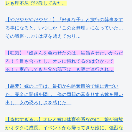
レも理不尽で説教してみた。
【やだやだやだやだ！】『好きな子』と旅行の幹事をす
る事になると、いつしか『この女無理』になっていた…
その我侭っぷりは度を越えており…
【狂気】『娘さんを会わせたのは、結婚させたいからだ
ろ！？目も合ったし、オレに惚れてるのは分かって
る！』家凸してきた父の部下は、Ｋ察に連行され…
【悪夢】嫁の上司は、最初から略奪目的で嫁に近づい
た。完全に関係を隠し、俺の両親の墓参りする嫁を思い
出し、女の恐ろしさを感じた…
【奇妙すぎる…】オレと嫁は体育会系なのに、娘が何故
かオタクに成長。イベントから帰ってきた娘に、強烈な