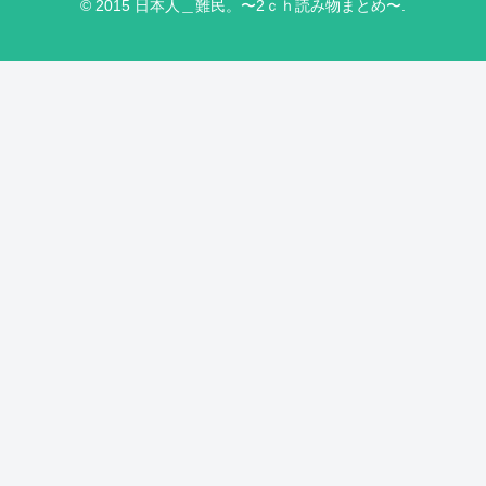
© 2015 日本人＿難民。〜2ｃｈ読み物まとめ〜.