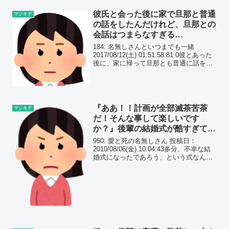
彼氏と会った後に家で旦那と普通
マジキチ
の話をしたんだけれど、旦那との
会話はつまらなすぎる…
184: 名無しさんといつまでも一緒
2017/08/12(土) 01:51:58.81 0彼とあった
後に、家に帰って旦那とも普通に話をし
たけどまー話しててつまらない。反応薄
いし旦那との会話はほんとに楽しくなく
てびっくりする。185: 名無...
『ああ！！計画が全部滅茶苦茶
マジキチ
だ！そんな事して楽しいです
か？』後輩の結婚式が酷すぎて、
出席せずに帰宅した…
950: 愛と死の名無しさん 投稿日：
2010/08/06(金) 10:04:43多分、不幸な結
婚式になったであろう、という式なんだ
が…職場の後輩から式の参加の打診を受
けた。その時に、立地が微妙なので当日
車で来て欲しいといわれた。送迎バス
代...