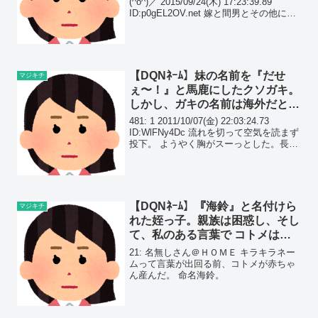
(^o^)／ 2015/09/24(木) 17:23:39.89
ID:p0gEL2OV.net 嫁と間男とその他に殺
されかけたってのはここでいいの？
【DQNﾈｰﾑ】妹の名前を『だせ
マジキチ
ぇ〜！』と馬鹿にしたクソガキ。
しかし、ガキの名前は海外だと
下.ネタに分類される名前だった
481: 1 2011/10/07(金) 22:03:24.73
ｗｗ
ID:WlFNy4Dc 流れを切って空気を読まず
投下。 ようやく胸がスーっとした。長文
注意。文才がないからダラダラ長い。
【DQNﾈｰﾑ】『海鈴』と名付けら
マジキチ
れた姪っ子。親族は困惑し、そし
て、私のある言葉で コトメは狂
い、泣き出した…
21: 名無しさん＠ＨＯＭＥ キラキラネー
ムって言葉が出回る前、コトメが赤ちゃ
ん産んだ。 命名海鈴。