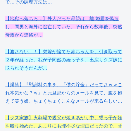
で…その調理方法は…
【地獄へ落ちろ…】外人だった母親は、離.婚届を偽造
し、間男と海外に逃亡していた。それから数年後、突然
母親から連絡が…
【渡さない！！】弟嫁が捨てた赤ちゃんを、引き取って
２年が経った。我が子同然の姪っ子を、出戻りクズ嫁に
取られそうだんが…
【爆笑】『慰謝料の事を、「僕の貯金」だってさｗｗこ
れ本気かな？ｗ』と元旦那からのメールを見て、腹を抱
えて笑う娘。ちょくちょくこんなメールが来るらしい…
【クズ家族】火葬場で親父が焼きあがり中、甥っ子が姪
を殴り始めた。あまりにも理不尽な理由だったので、オ