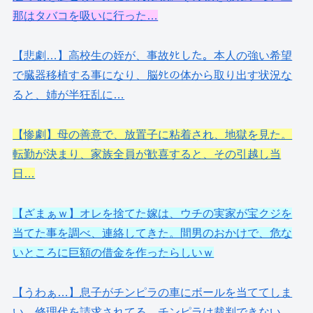
那はタバコを吸いに行った…
【悲劇…】高校生の姪が、事故ﾀﾋした。本人の強い希望
で臓器移植する事になり、脳ﾀﾋの体から取り出す状況な
ると、姉が半狂乱に…
【惨劇】母の善意で、放置子に粘着され、地獄を見た。
転勤が決まり、家族全員が歓喜すると、その引越し当
日…
【ざまぁｗ】オレを捨てた嫁は、ウチの実家が宝クジを
当てた事を調べ、連絡してきた。間男のおかけで、危な
いところに巨額の借金を作ったらしいｗ
【うわぁ…】息子がチンピラの車にボールを当ててしま
い、修理代を請求されてる。チンピラは裁判できない