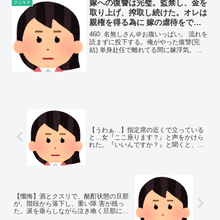
嫁への復讐は完璧。監禁し、金を
マジキチ
取り上げ、搾取し続けた。オレは
親権を得る為に 嫁の虐待をでっ
ち上げ、追い出した…
460: 名無しさん＠お腹いっぱい。 流れを
読まずに投下する。俺がやった復讐(完
結) 単身赴任で離れてる間に嫁浮気。寂
しかったからという理由で半年も男をと
っかえひっかえ喰っていた。
【うわぁ…】指定席の近くで立っている
と…女『ここ座ります？』と声をかけら
れた。『いいんですか？』と聞くと、予
想外の回答が…
【懺悔】酒とクスリで、酩酊状態の旦那
が、階段から落下し、重い障.害が残っ
た。涎を垂らしながら泣き喚く旦那に、
私は…