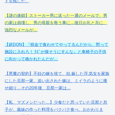
トを残した。
【謎の連鎖】ストーカー男に送った一通のメールで、男
の家は崩壊し、男の母親を救う事に…後日お礼と共に、
強烈なメールが…
【超DQN】『税金で食わせてやってるんだから、黙って
施設に入れろ！ ｸｽﾞが偉そうにすんな』と車椅子の子供
に向かって喚かれたんだが…
【悪魔の契約】不妊の嫁を捨て、妊.娠した浮.気女を家族
にした旦那一家。追い出された嫁は、ミイラのように痩
せ細り…その20年後、旦那一家は…
【私、マズメシだった…】少食だと思っていた旦那と息
子が、義妹の作った料理をバクバク食べ、おかわりま