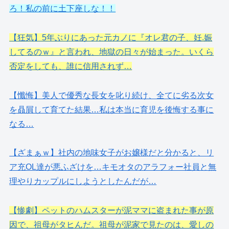
ろ！私の前に土下座しな！！
【狂気】5年ぶりにあった元カノに『オレ君の子、妊.娠
してるのｗ』と言われ、地獄の日々が始まった。いくら
否定をしても、誰に信用されず…
【懺悔】美人で優秀な長女を叱り続け、全てに劣る次女
を贔屓して育てた結果…私は本当に育児を後悔する事に
なる…
【ざまぁｗ】社内の地味女子がお嬢様だと分かると、リ
ア充OL達が悪ふざけを…キモオタのアラフォー社員と無
理やりカップルにしようとしたんだが…
【惨劇】ペットのハムスターが泥ママに盗まれた事が原
因で、祖母がタヒんだ。祖母が泥家で見たのは、愛しの