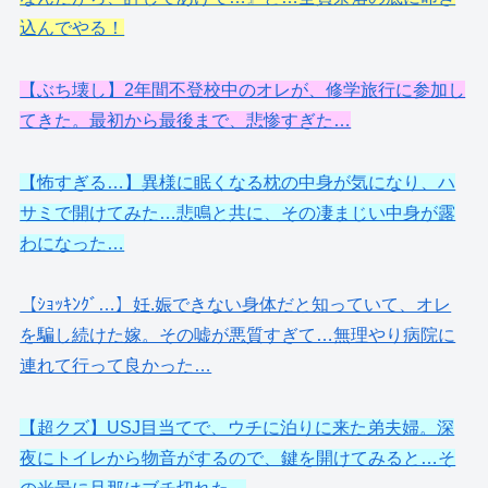
込んでやる！
【ぶち壊し】2年間不登校中のオレが、修学旅行に参加し
てきた。最初から最後まで、悲惨すぎた…
【怖すぎる…】異様に眠くなる枕の中身が気になり、ハ
サミで開けてみた…悲鳴と共に、その凄まじい中身が露
わになった…
【ｼｮｯｷﾝｸﾞ…】妊.娠できない身体だと知っていて、オレ
を騙し続けた嫁。その嘘が悪質すぎて…無理やり病院に
連れて行って良かった…
【超クズ】USJ目当てで、ウチに泊りに来た弟夫婦。深
夜にトイレから物音がするので、鍵を開けてみると…そ