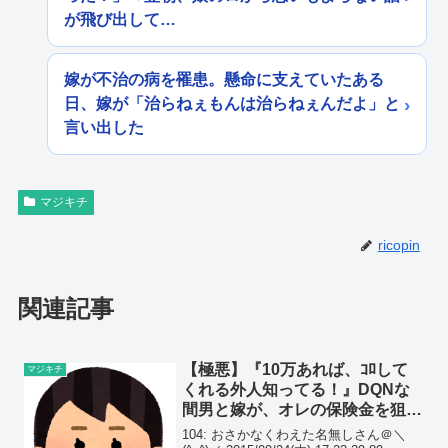
が飛び出して…
嫁が不治の病を罹患。懸命に支えていたある
日、嫁が「治らねぇもんは治らねぇんだよ」と
言い出した
マジキチ
ricopin
関連記事
【極悪】『10万あれば、ｺﾛして
マジキチ
くれる外人知ってる！』DQNな
間男と嫁が、オレの保険金を狙っ
て、ｻﾂｼﾞﾝを計画していた…
104: おさかなくわえた名無しさん＠＼