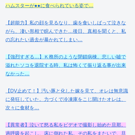
ハムスターが●●に食べられている姿で…
【超能力】私の顔を見るなり、歯を食いしばって泣きな
がら、凄い形相で睨んできた…後日、真相を聞くと、私
の忘れたい過去が暴かれてしまい…
【強烈すぎる…】Ｋ務所のような閉鎖病棟。悲しい嘘で
溢れたソコを退院する時、私は怖くて振り返る事が出来
なかった…
【DV止めて！】汚い豚と化した嫁を見て、オレは無意識
に発狂していた。力づくで冷凍庫をこじ開けたオレは、
次々に食材を…
【異常者】泣いて怒る私をビデオで撮影し始めた旦那。
過呼吸を起こし、床に倒れた私。その私をまたいで、旦