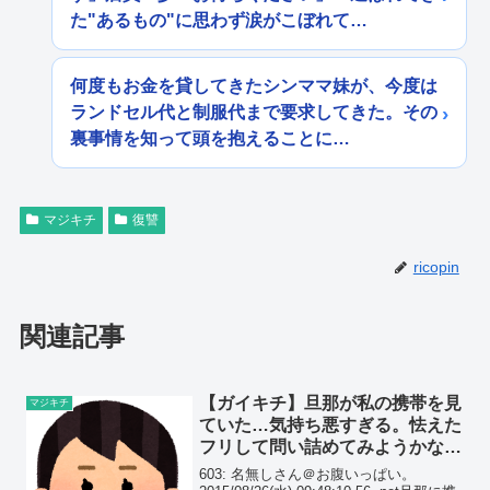
た"あるもの"に思わず涙がこぼれて…
何度もお金を貸してきたシンママ妹が、今度は
ランドセル代と制服代まで要求してきた。その
裏事情を知って頭を抱えることに…
マジキチ
復讐
ricopin
関連記事
【ガイキチ】旦那が私の携帯を見
マジキチ
ていた…気持ち悪すぎる。怯えた
フリして問い詰めてみようかな…
603: 名無しさん＠お腹いっぱい。