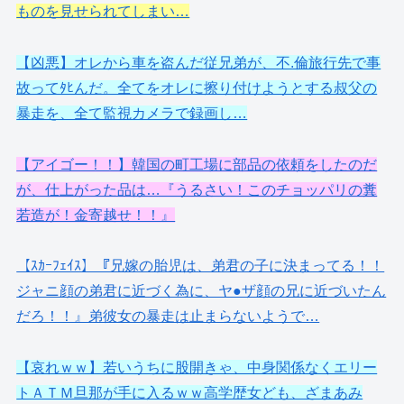
ものを見せられてしまい…
【凶悪】オレから車を盗んだ従兄弟が、不.倫旅行先で事
故ってﾀﾋんだ。全てをオレに擦り付けようとする叔父の
暴走を、全て監視カメラで録画し…
【アイゴー！！】韓国の町工場に部品の依頼をしたのだ
が、仕上がった品は…『うるさい！このチョッパリの糞
若造が！金寄越せ！！』
【ｽｶｰﾌｪｲｽ】『兄嫁の胎児は、弟君の子に決まってる！！
ジャニ顔の弟君に近づく為に、ヤ●ザ顔の兄に近づいたん
だろ！！』弟彼女の暴走は止まらないようで…
【哀れｗｗ】若いうちに股開きゃ、中身関係なくエリー
トＡＴＭ旦那が手に入るｗｗ高学歴女ども、ざまあみ