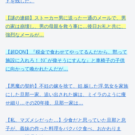
トを残した。
【謎の連鎖】ストーカー男に送った一通のメールで、男
の家は崩壊し、男の母親を救う事に…後日お礼と共に、
強烈なメールが…
【超DQN】『税金で食わせてやってるんだから、黙って
施設に入れろ！ ｸｽﾞが偉そうにすんな』と車椅子の子供
に向かって喚かれたんだが…
【悪魔の契約】不妊の嫁を捨て、妊.娠した浮.気女を家族
にした旦那一家。追い出された嫁は、ミイラのように痩
せ細り…その20年後、旦那一家は…
【私、マズメシだった…】少食だと思っていた旦那と息
子が、義妹の作った料理をバクバク食べ、おかわりま