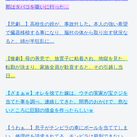
那はタバコを吸いに行った…
【悲劇…】高校生の姪が、事故ﾀﾋした。本人の強い希望
で臓器移植する事になり、脳ﾀﾋの体から取り出す状況な
ると、姉が半狂乱に…
【惨劇】母の善意で、放置子に粘着され、地獄を見た。
転勤が決まり、家族全員が歓喜すると、その引越し当
日…
【ざまぁｗ】オレを捨てた嫁は、ウチの実家が宝クジを
当てた事を調べ、連絡してきた。間男のおかけで、危な
いところに巨額の借金を作ったらしいｗ
【うわぁ…】息子がチンピラの車にボールを当ててしま
い、修理代を請求されてる。チンピラは裁判できない