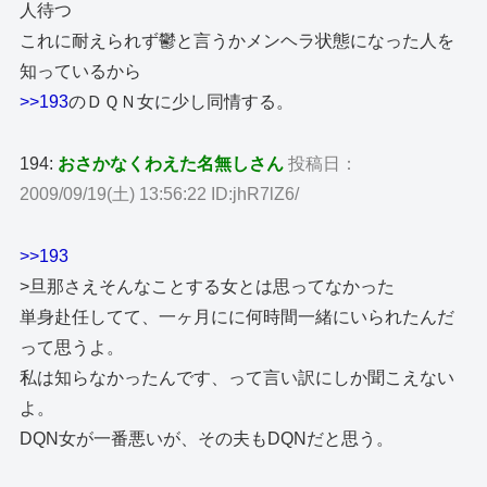
人待つ
これに耐えられず鬱と言うかメンヘラ状態になった人を
知っているから
>>193
のＤＱＮ女に少し同情する。
194:
おさかなくわえた名無しさん
投稿日：
2009/09/19(土) 13:56:22 ID:jhR7lZ6/
>>193
>旦那さえそんなことする女とは思ってなかった
単身赴任してて、一ヶ月にに何時間一緒にいられたんだ
って思うよ。
私は知らなかったんです、って言い訳にしか聞こえない
よ。
DQN女が一番悪いが、その夫もDQNだと思う。