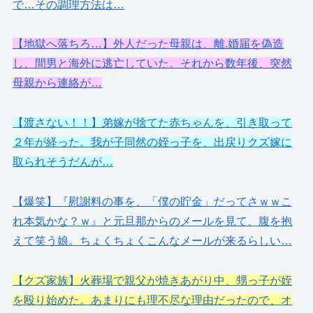
で…その調理方法は…
【地獄へ落ちろ…】外人だった母親は、離.婚届を偽造
し、間男と海外に逃亡していた。それから数年後、突然
母親から連絡が…
【渡さない！！】弟嫁が捨てた赤ちゃんを、引き取って
２年が経った。我が子同然の姪っ子を、出戻りクズ嫁に
取られそうだんが…
【爆笑】『慰謝料の事を、「僕の貯金」だってさｗｗこ
れ本気かな？ｗ』と元旦那からのメールを見て、腹を抱
えて笑う娘。ちょくちょくこんなメールが来るらしい…
【クズ家族】火葬場で親父が焼きあがり中、甥っ子が姪
を殴り始めた。あまりにも理不尽な理由だったので、オ