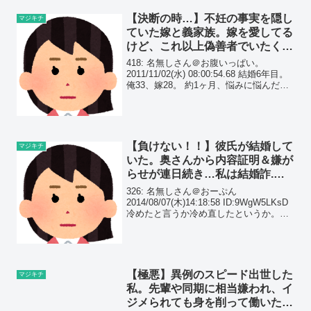
【決断の時…】不妊の事実を隠し
マジキチ
ていた嫁と義家族。嫁を愛してる
けど、これ以上偽善者でいたくな
いので、離.婚しようと…
418: 名無しさん＠お腹いっぱい。
2011/11/02(水) 08:00:54.68 結婚6年目。
俺33、嫁28。 約1ヶ月、悩みに悩んだけ
ど離婚を申し出てみようと思う。 （詳し
くは書けないが嫁は絶対に出産出来な
い。） 子供が産めないこ...
【負けない！！】彼氏が結婚して
マジキチ
いた。奥さんから内容証明＆嫌が
らせが連日続き…私は結婚詐.欺
と名誉毀損で徹底的に戦うことを
326: 名無しさん＠おーぷん
決めた。
2014/08/07(木)14:18:58 ID:9WgW5LKsD
冷めたと言うか冷め直したというか。あ
りがちな事でしょうが、彼が既婚者でし
た。
【極悪】異例のスピード出世した
マジキチ
私。先輩や同期に相当嫌われ、イ
ジメられても身を削って働いた。