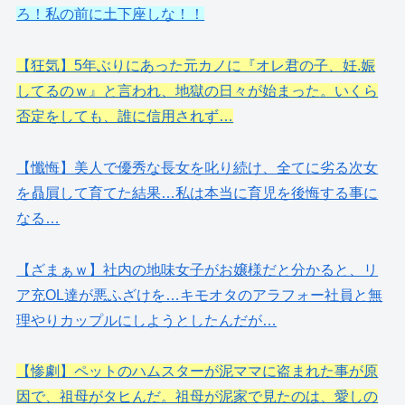
ろ！私の前に土下座しな！！
【狂気】5年ぶりにあった元カノに『オレ君の子、妊.娠
してるのｗ』と言われ、地獄の日々が始まった。いくら
否定をしても、誰に信用されず…
【懺悔】美人で優秀な長女を叱り続け、全てに劣る次女
を贔屓して育てた結果…私は本当に育児を後悔する事に
なる…
【ざまぁｗ】社内の地味女子がお嬢様だと分かると、リ
ア充OL達が悪ふざけを…キモオタのアラフォー社員と無
理やりカップルにしようとしたんだが…
【惨劇】ペットのハムスターが泥ママに盗まれた事が原
因で、祖母がタヒんだ。祖母が泥家で見たのは、愛しの