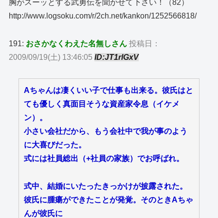
胸がスーッとする武勇伝を聞かせて下さい！（82）
http://www.logsoku.com/r/2ch.net/kankon/1252566818/
191:
おさかなくわえた名無しさん
投稿日：
2009/09/19(土) 13:46:05
ID:JT1rlGxV
Aちゃんは凄くいい子で仕事も出来る。彼氏はと
ても優しく真面目そうな資産家令息（イケメ
ン）。
小さい会社だから、もう会社中で我が事のよう
に大喜びだった。
式には社員総出（+社員の家族）でお呼ばれ。
式中、結婚にいたったきっかけが披露された。
彼氏に腫瘍ができたことが発覚。そのときAちゃ
んが彼氏に