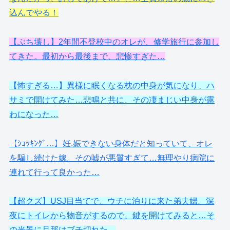
込んでやる！
【ぶち壊し】2年間不登校中のオレが、修学旅行に参加し
てきた。最初から最後まで、悲惨すぎた…
【怖すぎる…】異様に眠くなる枕の中身が気になり、ハ
サミで開けてみた…悲鳴と共に、その凄まじい中身が露
わになった…
【ｼｮｯｷﾝｸﾞ…】妊.娠できない身体だと知っていて、オレ
を騙し続けた嫁。その嘘が悪質すぎて…無理やり病院に
連れて行って良かった…
【超クズ】USJ目当てで、ウチに泊りに来た弟夫婦。深
夜にトイレから物音がするので、鍵を開けてみると…そ
の光景に旦那はブチ切れた…