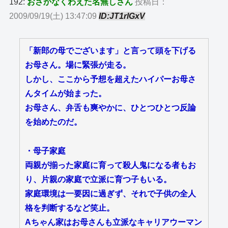
192:
おさかなくわえた名無しさん
投稿日：
2009/09/19(土) 13:47:09
ID:JT1rlGxV
「新郎の母でございます」と言って頭を下げる
お母さん。場に緊張が走る。
しかし、ここから予想を超えたハイパーお母さ
んタイムが始まった。
お母さん、弁舌も爽やかに、ひとつひとつ反論
を始めたのだ。
・母子家庭
両親が揃った家庭に育って殺人鬼になる者もお
り、片親の家庭で立派に育つ子もいる。
家庭環境は一要因に過ぎず、それで子供の全人
格を判断するなど笑止。
Aちゃん家はお母さんも立派なキャリアウーマン