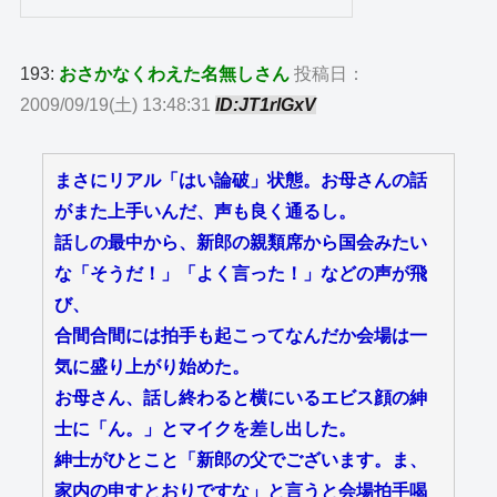
193:
おさかなくわえた名無しさん
投稿日：
2009/09/19(土) 13:48:31
ID:JT1rlGxV
まさにリアル「はい論破」状態。お母さんの話
がまた上手いんだ、声も良く通るし。
話しの最中から、新郎の親類席から国会みたい
な「そうだ！」「よく言った！」などの声が飛
び、
合間合間には拍手も起こってなんだか会場は一
気に盛り上がり始めた。
お母さん、話し終わると横にいるエビス顔の紳
士に「ん。」とマイクを差し出した。
紳士がひとこと「新郎の父でございます。ま、
家内の申すとおりですな」と言うと会場拍手喝