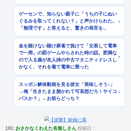
ゲーセンで、知らない親子に「うちの子にぬい
ぐるみを取ってくれない？」と声かけられた。
「無理です」と答えると、驚きの発言を...
金を賭けない賭け麻雀で負けて「女装して電車
で一周」の罰ゲームやらされた時の話。肥満な
ので入る服が友人姉の中古マタニティドレスし
かなく、それを着て電車に乗った
スッポン解体動画を見る彼女「美味しそう♪」
→俺「生きたまま捌かれて可哀想だろ！サイコ
パスか？」←お前らどっち？
191:
おさかなくわえた名無しさん
投稿日：