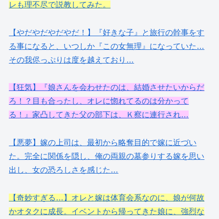
レも理不尽で説教してみた。
【やだやだやだやだ！】『好きな子』と旅行の幹事をす
る事になると、いつしか『この女無理』になっていた…
その我侭っぷりは度を越えており…
【狂気】『娘さんを会わせたのは、結婚させたいからだ
ろ！？目も合ったし、オレに惚れてるのは分かって
る！』家凸してきた父の部下は、Ｋ察に連行され…
【悪夢】嫁の上司は、最初から略奪目的で嫁に近づい
た。完全に関係を隠し、俺の両親の墓参りする嫁を思い
出し、女の恐ろしさを感じた…
【奇妙すぎる…】オレと嫁は体育会系なのに、娘が何故
かオタクに成長。イベントから帰ってきた娘に、強烈な