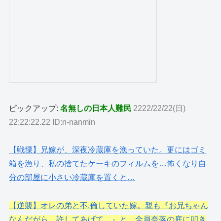
ピックアップ:
名無しの日本人難民
2222/22/22(日)
22:22:22.22 ID:n-nanmin
【戦慄】兄嫁が、深夜冷蔵庫を漁っていた。更にはゴミ
箱を漁り、私の捨てたケーキのフィルムを…怖くなり自
分の部屋に小さい冷蔵庫を置くと…
【逆襲】オレの弟と不.倫していた嫁。親も『お兄ちゃん
なんだがら、許してあげて…』と…全員奈落の底に叩き