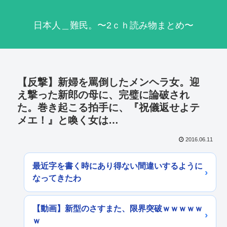
日本人＿難民。〜2ｃｈ読み物まとめ〜
【反撃】新婦を罵倒したメンヘラ女。迎
え撃った新郎の母に、完璧に論破され
た。巻き起こる拍手に、『祝儀返せよテ
メエ！』と喚く女は…
2016.06.11
最近字を書く時にあり得ない間違いするように
なってきたわ
【動画】新型のさすまた、限界突破ｗｗｗｗｗ
ｗ