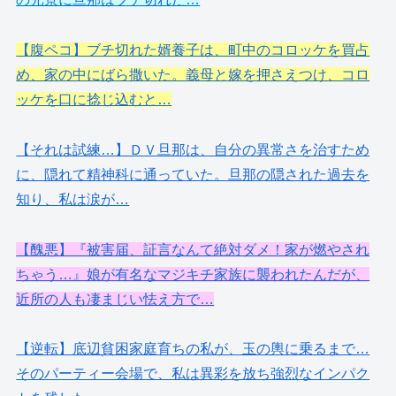
【腹ペコ】ブチ切れた婿養子は、町中のコロッケを買占
め、家の中にばら撒いた。義母と嫁を押さえつけ、コロ
ッケを口に捻じ込むと…
【それは試練…】ＤＶ旦那は、自分の異常さを治すため
に、隠れて精神科に通っていた。旦那の隠された過去を
知り、私は涙が…
【醜悪】『被害届、証言なんて絶対ダメ！家が燃やされ
ちゃう…』娘が有名なマジキチ家族に襲われたんだが、
近所の人も凄まじい怯え方で…
【逆転】底辺貧困家庭育ちの私が、玉の輿に乗るまで…
そのパーティー会場で、私は異彩を放ち強烈なインパク