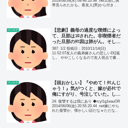
2015/08/26(水) 09:48:10.56 .net旦那に携
帯見られたかも。夜友人(男)から付き合
ってる彼女についての相談メールがなん
つうか来てて、
【悲劇】義母の過度な喫煙によっ
マジキチ
て、旦那はｺﾛされた。非喫煙者だ
った旦那のﾀﾋ因は肺がん。そして
強烈な過去が発覚した…
387: 1/2 投稿日：2010/11/14(日)
11:52:07友人の義弟嫁さんの悲しいDQ返
し。 ややこしくなるので友人視点で書
く。
【頭おかしい】『やめて！ﾀﾋんじ
マジキチ
ゃう！』気がつくと、嫁が必ﾀﾋで
俺にすがり、号泣していた。しか
し、構わず俺は、気絶した間男を
24: 復讐するは我にあり ◆rcyl1g1eauOR
起こしては殴り続けていた…
2014/06/06(金) 20:55:20.44 .net嫁にやら
れた復讐か、懐かしい話だなｗただなお
前ら、悪いことは言わん、止めておけ。
結局復讐なんて何の解決にもならない
よ。