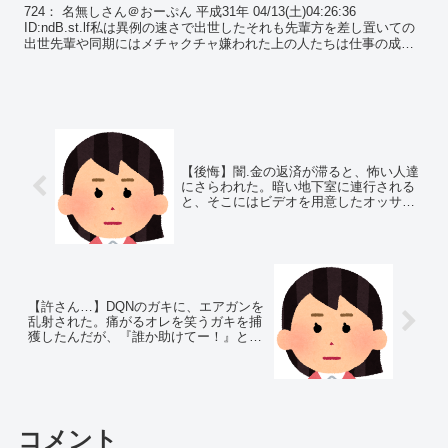
だが、出世した本当の理由を知
724： 名無しさん＠おーぷん 平成31年 04/13(土)04:26:36
り…
ID:ndB.st.lf私は異例の速さで出世したそれも先輩方を差し置いての
出世先輩や同期にはメチャクチャ嫌われた上の人たちは仕事の成果
を見てくれて、期待されてるん...
【後悔】闇.金の返済が滞ると、怖い人達
にさらわれた。暗い地下室に連行される
と、そこにはビデオを用意したオッサン
が…
【許さん…】DQNのガキに、エアガンを
乱射された。痛がるオレを笑うガキを捕
獲したんだが、『誰か助けてー！』と喚
かれてしまい…
コメント