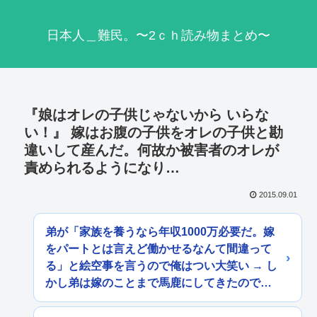
日本人＿難民。〜2ｃｈ読み物まとめ〜
『娘はオレの子供じゃないから いらな
い！』 嫁はお腹の子供をオレの子供と勘
違いして産んだ。何故か被害者のオレが
責められるようになり…
2015.09.01
弟が「家族を養うなら年収1000万必要だ。嫁
をパートとは言えど働かせるなんて間違って
る」と絵空事を言うので俺はつい大笑い → し
かし弟は嫁のことまで馬鹿にしてきたので…