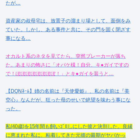
たが…
資産家の叔母宅は、放置子の溜まり場として、面倒をみ
ていた。しかし、ある事件と共に、その門を固く閉ざす
事になる…
オカルト系のネタを見てたら、突然ブレーカーが落ち
た。あまりの怖さに「オバケ様！自分、キ●ガイですの
で！ぽぽぽぽぽぽぽぽ！」とキ●ガイを装うと…
【DQNﾈｰﾑ】姉の名前は『天使愛姫』、私の名前は『美
空心』なんだが、狂った母のせいで絶望を味わう事にな
った。
私(40歳)を15年間も飼いｺﾞﾛしにした彼と決別した。良縁
に恵まれた私に、粘着してきた元彼の最期がヤバかっ