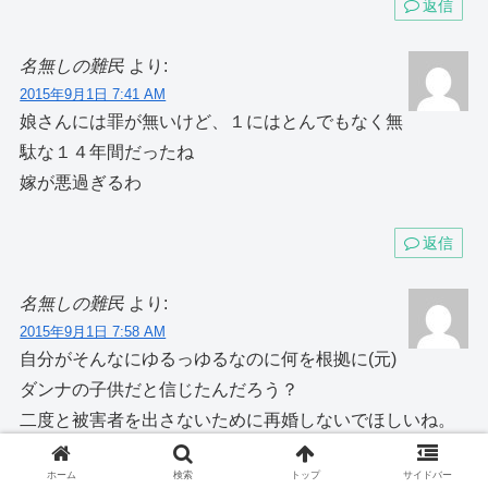
返信
名無しの難民
より:
2015年9月1日 7:41 AM
娘さんには罪が無いけど、１にはとんでもなく無
駄な１４年間だったね
嫁が悪過ぎるわ
返信
名無しの難民
より:
2015年9月1日 7:58 AM
自分がそんなにゆるっゆるなのに何を根拠に(元)
ダンナの子供だと信じたんだろう？
二度と被害者を出さないために再婚しないでほしいね。
汚嫁。
ホーム
検索
トップ
サイドバー