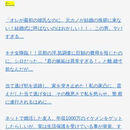
た…
「オレが最初の彼氏なのに、元カノが結婚の挨拶に来な
い！結婚式に呼ばないのはおかしい！！」 この男、ヤバ
すぎる…
キチ女降臨！！旦那の浮.気調査に巨額の費用を投じたの
に、シロだった…『君の嫉妬は異常すぎる！』と離.婚寸
前なんだが…
当て逃げ犯を追跡し、家を突き止めた！私の家凸に、震
えだした当て逃げ女は、その醜悪さで私を怒らせ、警.察
に連行されるはめに…
ネットで婚活した友人。年収1000万のイケメンをゲット
したらしいが、実は生活保護を受けている事が発覚。す