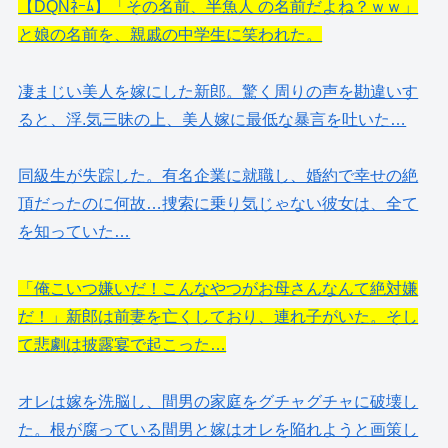
【DQNﾈｰﾑ】「その名前、半魚人 の名前だよね？ｗｗ」
と娘の名前を、親戚の中学生に笑われた。
凄まじい美人を嫁にした新郎。驚く周りの声を勘違いす
ると、浮.気三昧の上、美人嫁に最低な暴言を吐いた…
同級生が失踪した。有名企業に就職し、婚約で幸せの絶
頂だったのに何故…捜索に乗り気じゃない彼女は、全て
を知っていた…
「俺こいつ嫌いだ！こんなやつがお母さんなんて絶対嫌
だ！」新郎は前妻を亡くしており、連れ子がいた。そし
て悲劇は披露宴で起こった…
オレは嫁を洗脳し、間男の家庭をグチャグチャに破壊し
た。根が腐っている間男と嫁はオレを陥れようと画策し