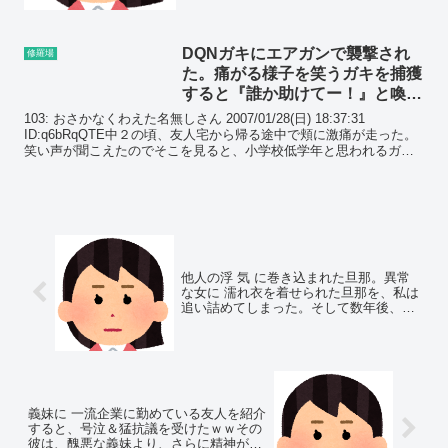
た普通は喜べるんだろうけど、...
DQNガキにエアガンで襲撃され
修羅場
た。痛がる様子を笑うガキを捕獲
すると『誰か助けてー！』と喚か
れた…
103: おさかなくわえた名無しさん 2007/01/28(日) 18:37:31
ID:q6bRqQTE中２の頃、友人宅から帰る途中で頬に激痛が走った。
笑い声が聞こえたのでそこを見ると、小学校低学年と思われるガキ
が数名こっちを見ていた。そ...
他人の浮 気 に巻き込まれた旦那。異常
な女に 濡れ衣を着せられた旦那を、私は
追い詰めてしまった。そして数年後、突
然の連絡が…
義妹に 一流企業に勤めている友人を紹介
すると、号泣＆猛抗議を受けたｗｗその
彼は、醜悪な義妹より、さらに精神が偏