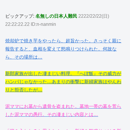
ピックアップ:
名無しの日本人難民
2222/22/22(日)
22:22:22.22 ID:n-nanmin
焼却炉で焼き芋をやったら、超旨かった。さっそく親に
報告すると、血相を変えて怒鳴りつけられた。何故な
ら、その場所は…
新郎家族が出した凄まじい料理。『へぼ飯』その威力が
ハンパじゃなかった…あまりの衝撃に新婦家族はやんわ
りと拒否したが…
泥ママにお墓から遺骨を盗まれた。墓地一帯の墓を荒ら
した泥ママの愚行。その凄まじい内容とは…