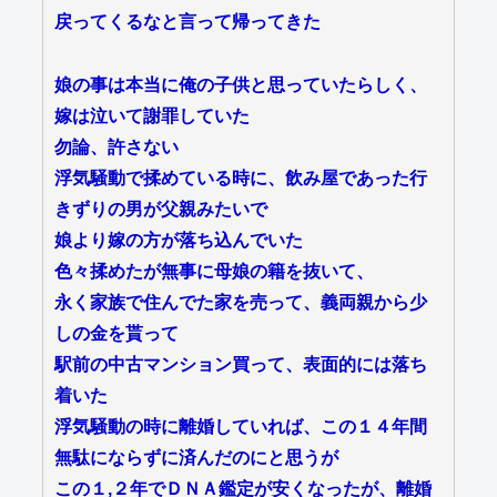
戻ってくるなと言って帰ってきた
娘の事は本当に俺の子供と思っていたらしく、
嫁は泣いて謝罪していた
勿論、許さない
浮気騒動で揉めている時に、飲み屋であった行
きずりの男が父親みたいで
娘より嫁の方が落ち込んでいた
色々揉めたが無事に母娘の籍を抜いて、
永く家族で住んでた家を売って、義両親から少
しの金を貰って
駅前の中古マンション買って、表面的には落ち
着いた
浮気騒動の時に離婚していれば、この１４年間
無駄にならずに済んだのにと思うが
この１,２年でＤＮＡ鑑定が安くなったが、離婚