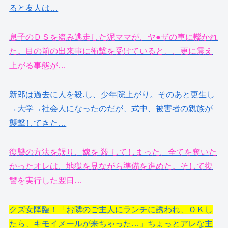
ると友人は…
息子のＤＳを盗み逃走した泥ママが、ヤ●ザの車に轢かれ
た。目の前の出来事に衝撃を受けていると、、更に震え
上がる事態が…
新郎は過去に人を殺.し、少年院上がり。そのあと更生し
→大学→社会人になったのだが、式中、被害者の親族が
襲撃してきた…
復讐の方法を誤り、嫁を 殺 してしまった。全てを奪いた
かったオレは、地獄を見ながら準備を進めた。そして復
讐を実行した翌日…
クズ女降臨！「お隣のご主人にランチに誘われ、ＯＫし
たら、キモイメールが来ちゃった…」ちょっとアレな主