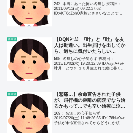
錯乱した妹は…
242: 本当にあった怖い名無し 投稿日：
2011/09/11(日) 09:22:37.62
ID:vKT8dZohO家族とささいなことで喧
嘩して自分がかなり気にしているポイン
トを馬鹿にされた。
【DQNﾈｰﾑ】『叶』と『吐』を友
修羅場
人は勘違い。出生届けを出してか
ら、過ちに気付いたらしい…
595: 名無しの心子知らず 投稿日：
2013/10/02(水) 19:20:12.39 ID:VayrA+eF
叶月 とづき １０月生まれで縦に書くと
十月って読める、カコイイと思っていた
けど 出生届出してから友人に「叶ってと
と読むんだね、知...
【悲痛…】余命宣告された子供
修羅場
が、飛行機の距離の病院でなら治
るかもって…でも辛い治療に泣き
叫ぶ我が子を私が支えられる自信
169： 名無しの心子知らず
が…
2019/07/20(土) 11:48:26.65 ID:178Nw0wr
子供が余命宣告されてからどうにか頑張
ってきたなのにここにきて飛行機の距離
の病院でなら治るかもしれないと言われ