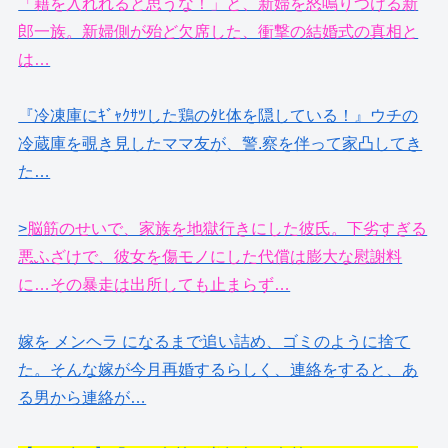
「籍を入れれると思うな！」と、新婦を怒鳴りつける新
郎一族。新婦側が殆ど欠席した、衝撃の結婚式の真相と
は…
『冷凍庫にｷﾞｬｸｻﾂした鶏のﾀﾋ体を隠している！』ウチの
冷蔵庫を覗き見したママ友が、警.察を伴って家凸してき
た…
>
脳筋のせいで、家族を地獄行きにした彼氏。下劣すぎる
悪ふざけで、彼女を傷モノにした代償は膨大な慰謝料
に…その暴走は出所しても止まらず…
嫁を メンヘラ になるまで追い詰め、ゴミのように捨て
た。そんな嫁が今月再婚するらしく、連絡をすると、あ
る男から連絡が…