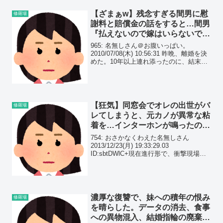
【ざまぁw】残念すぎる間男に慰
修羅場
謝料と賠償金の話をすると…間男
『払えないので嫁はいらないで
す』オレ『こちらもいらないです
965: 名無しさん＠お腹いっぱい。
ｗ』
2010/07/08(木) 10:56:31 昨晩、離婚を決
めた。10年以上連れ添ったのに、結末は
呆気なかった。
【狂気】同窓会でオレの出世がバ
修羅場
レてしまうと、元カノが異常な粘
着を…インターホンが鳴ったので
見ると、そこには元カノの姿が…
754: おさかなくわえた名無しさん
2013/12/23(月) 19:33:29.03
ID:sbtDWlC+現在進行形で、衝撃現場。
生まれて初めて記憶を書き変えられる人
間と遭ったわ。
濃厚な復讐で、妹への積年の恨み
修羅場
を晴らした。データの消去、食事
への異物混入、結婚指輪の廃棄、