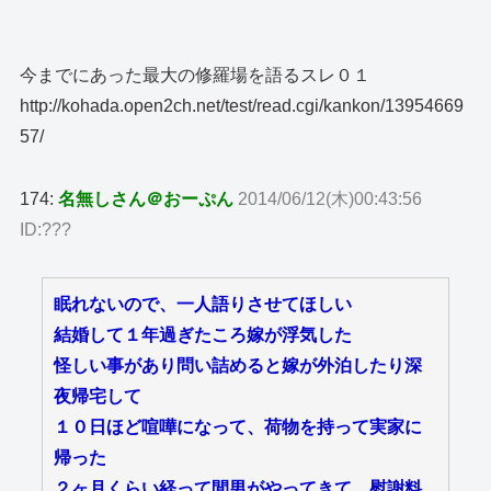
今までにあった最大の修羅場を語るスレ０１
http://kohada.open2ch.net/test/read.cgi/kankon/13954669
57/
174:
名無しさん＠おーぷん
2014/06/12(木)00:43:56
ID:???
眠れないので、一人語りさせてほしい
結婚して１年過ぎたころ嫁が浮気した
怪しい事があり問い詰めると嫁が外泊したり深
夜帰宅して
１０日ほど喧嘩になって、荷物を持って実家に
帰った
２ヶ月くらい経って間男がやってきて、慰謝料