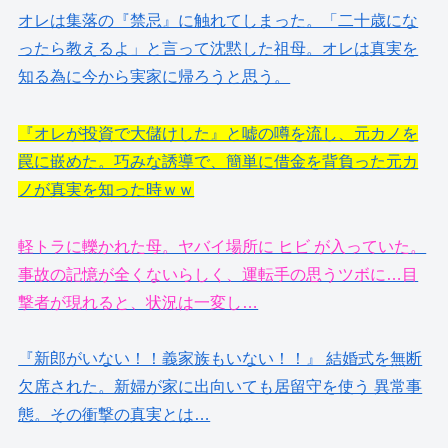
オレは集落の『禁忌』に触れてしまった。「二十歳にな
ったら教えるよ」と言って沈黙した祖母。オレは真実を
知る為に今から実家に帰ろうと思う。
『オレが投資で大儲けした』と嘘の噂を流し、元カノを
罠に嵌めた。巧みな誘導で、簡単に借金を背負った元カ
ノが真実を知った時ｗｗ
軽トラに轢かれた母。ヤバイ場所に ヒビ が入っていた。
事故の記憶が全くないらしく、運転手の思うツボに…目
撃者が現れると、状況は一変し…
『新郎がいない！！義家族もいない！！』 結婚式を無断
欠席された。新婦が家に出向いても居留守を使う 異常事
態。その衝撃の真実とは…