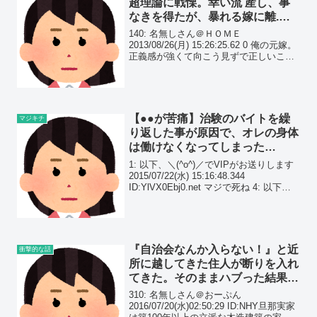
超理論に戦慄。幸い流 産し、事
なきを得たが、暴れる嫁に離.婚
を切り出すと…
140: 名無しさん＠ＨＯＭＥ
2013/08/26(月) 15:26:25.62 0 俺の元嫁。
正義感が強くて向こう見ずで正しいこと
を正しいと曲げずに主張するせいで 職場
でも友人関係でも上手くいかず孤立無援
になって、それでもやっぱり長い物...
【●●が苦痛】治験のバイトを繰
マジキチ
り返した事が原因で、オレの身体
は働けなくなってしまった…
1: 以下、＼(^o^)／でVIPがお送りします
2015/07/22(水) 15:16:48.344
ID:YlVX0Ebj0.net マジで死ね 4: 以下、
＼(^o^)／でVIPがお送りします
2015/07/22(水) 15:17:...
『自治会なんか入らない！』と近
衝撃的な話
所に越してきた住人が断りを入れ
てきた。そのままハブった結果…
310: 名無しさん＠おーぷん
2016/07/20(水)02:50:29 ID:NHY旦那実家