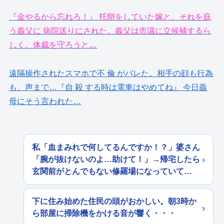
『金やるから忘れろ！』 托卵をしていた嫁と、それを庇
う義父に 病院送りにされた。義父は市議に立候補するら
しく、体裁を守ろうと…
遠隔操作されたスマホで不 倫 がバレた。相手の顔も行為
も、声まで…『自 殺 する時は電車はやめてね』 今日義
母にそう言われた…
私「血まみれで何してるんですか！？」婆さん
「腕が抜けないのよ…助けて！」→帰宅したら
玄関前がとんでもない修羅場になっていて…
下に住み始めた住民の頭がおかしい。朝3時か
ら部屋に掃除機をかける音が響く・・・