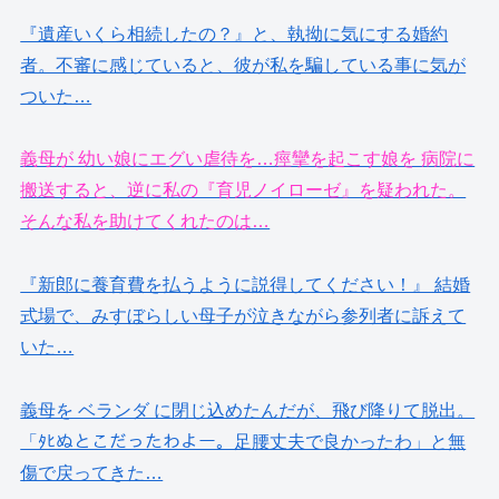
『遺産いくら相続したの？』と、執拗に気にする婚約
者。不審に感じていると、彼が私を騙している事に気が
ついた…
義母が 幼い娘にエグい虐待を…痙攣を起こす娘を 病院に
搬送すると、逆に私の『育児ノイローゼ』を疑われた。
そんな私を助けてくれたのは…
『新郎に養育費を払うように説得してください！』 結婚
式場で、みすぼらしい母子が泣きながら参列者に訴えて
いた…
義母を ベランダ に閉じ込めたんだが、飛び降りて脱出。
「ﾀﾋぬとこだったわよー。足腰丈夫で良かったわ」と無
傷で戻ってきた…