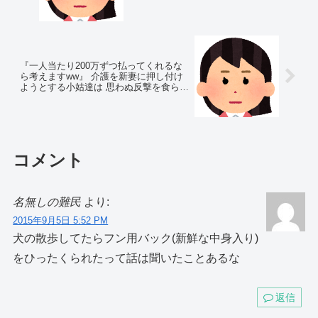
は…
『一人当たり200万ずつ払ってくれるな
ら考えますww』 介護を新妻に押し付け
ようとする小姑達は 思わぬ反撃を食らっ
た！
コメント
名無しの難民
より:
2015年9月5日 5:52 PM
犬の散歩してたらフン用バック(新鮮な中身入り)
をひったくられたって話は聞いたことあるな
返信