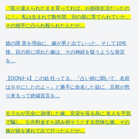
『取り違えられたまま育ってれば、お姫様生活だったの
に！』 私は生まれて数年間、別の親に育てられていた。
その相手に凸られ殴られたんだが…
娘の障 害を理由に、嫁が男と出ていった。そして10年
後、目の前に現れた嫁は、その神経を疑うような発言
を…
【DQNﾈｰﾑ】この姑 狂ってる。『占い師に聞いて、名前
は※※にしたのよ～』と勝手に命名した姑に、旦那が怒
り来るって絶縁宣言を…
モラルが完全に崩壊した嫁。見栄を張る為に 友人を平気
で騙し、公共料金すら踏み倒そうとする危険な嫁。その
嫁が娘を連れて出て行ったんだが…