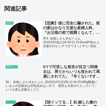
関連記事
【悲劇】彼に完全に騙された。彼
修羅場
の家はかなり立派な産婦人科。
『お父様の前で股開くなんて、
絶 対 に 嫌！！』
974: 名無しさん＠おーぷん
2014/10/18(土)16:00:51 ID:Row6P0kra 人
生最大のピンチでオワタ＼(･∀･)／現在進
行中の修羅場です。
KYで可笑しな発言が目立つ同僚
衝撃的な話
女は、周りからいつも笑われて馬
鹿にされてた。『辛くないです
か？』と聞いてみた結果…
56： 名無しさん＠おーぷん 2019/01/07(月)09:12:44 ID:MRg職場に
いる人の話彼女は空気読めない方で、発現も天然ボケ入っていて、
いつも変な言動をしてた
【頭イッてる…】妊.娠した嫁の
マジキチ