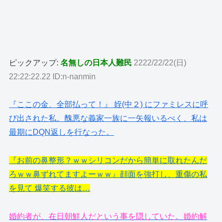
ピックアップ:
名無しの日本人難民
2222/22/22(日)
22:22:22.22 ID:n-nanmin
『ここの金、全部払って！』 姪(中２) にファミレスに呼
び出された私。醜悪な義家一族に一矢報いるべく、私は
最期にDQN返しを行なった。
『お前の鼻整形？ｗｗシリコンだから簡単に取れたんだ
ろｗｗ鼻ずれてますよーｗｗ』顔面を強打し、重傷の私
を見て 爆笑する彼は…
婚約者が、在日朝鮮人だという事を隠していた。婚約解