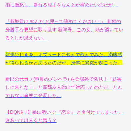
消に激怒し、暴れる相手をなんとか宥めたいのだが…
『新郎君は ﾀﾋんだ と思って諦めてください！』 新婦の
身勝手な要望に取り乱す 新郎母。この女、頭が湧いてい
るとしか思えない。
乾燥ひじきを、オブラートに包んで飲んでみた。満腹感
が得られるかと思ったのだが、身体に異変が起こった…
新郎の元カノ(重度のメンヘラ) を会場外で発見！『妨害
しに来たな！』と新郎友人総出で対応したのだが、とん
でもない事態に発展した。
【DQNﾈｰﾑ】娘に勢いで 『恋文』 と名付けてしまった。
改名って出来ると思う？