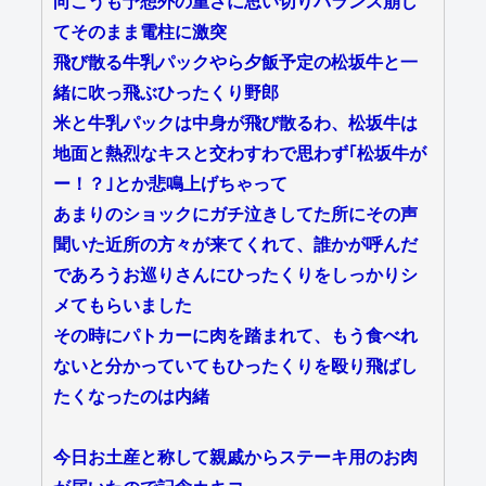
向こうも予想外の重さに思い切りバランス崩し
てそのまま電柱に激突
飛び散る牛乳パックやら夕飯予定の松坂牛と一
緒に吹っ飛ぶひったくり野郎
米と牛乳パックは中身が飛び散るわ、松坂牛は
地面と熱烈なキスと交わすわで思わず｢松坂牛が
ー！？｣とか悲鳴上げちゃって
あまりのショックにガチ泣きしてた所にその声
聞いた近所の方々が来てくれて、誰かが呼んだ
であろうお巡りさんにひったくりをしっかりシ
メてもらいました
その時にパトカーに肉を踏まれて、もう食べれ
ないと分かっていてもひったくりを殴り飛ばし
たくなったのは内緒
今日お土産と称して親戚からステーキ用のお肉