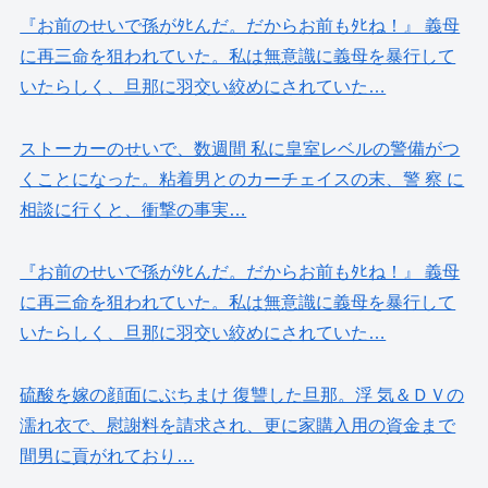
『お前のせいで孫がﾀﾋんだ。だからお前もﾀﾋね！』 義母
に再三命を狙われていた。私は無意識に義母を暴行して
いたらしく、旦那に羽交い絞めにされていた…
ストーカーのせいで、数週間 私に皇室レベルの警備がつ
くことになった。粘着男とのカーチェイスの末、警 察 に
相談に行くと、衝撃の事実…
『お前のせいで孫がﾀﾋんだ。だからお前もﾀﾋね！』 義母
に再三命を狙われていた。私は無意識に義母を暴行して
いたらしく、旦那に羽交い絞めにされていた…
硫酸を嫁の顔面にぶちまけ 復讐した旦那。浮 気＆ＤＶの
濡れ衣で、慰謝料を請求され、更に家購入用の資金まで
間男に貢がれており…