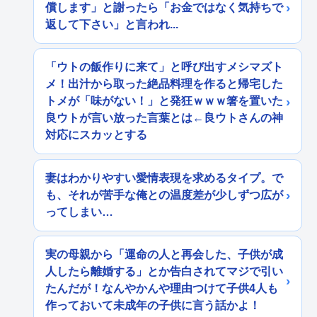
償します」と謝ったら「お金ではなく気持ちで
返して下さい」と言われ...
「ウトの飯作りに来て」と呼び出すメシマズト
メ！出汁から取った絶品料理を作ると帰宅した
トメが「味がない！」と発狂ｗｗｗ箸を置いた
良ウトが言い放った言葉とは←良ウトさんの神
対応にスカッとする
妻はわかりやすい愛情表現を求めるタイプ。で
も、それが苦手な俺との温度差が少しずつ広が
ってしまい…
実の母親から「運命の人と再会した、子供が成
人したら離婚する」とか告白されてマジで引い
たんだが！なんやかんや理由つけて子供4人も
作っておいて未成年の子供に言う話かよ！