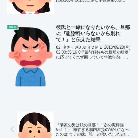
は築100年以上の立派な木造建築の家屋
この家が建っている場所は元はど田舎で
近くにコンビニどころかスーパーもない
ような場所だったんだけど土地開発と...
彼氏と一緒になりたいから、旦那
修羅場
に『慰謝料いらないから別れ
て！』と伝えた結果…
82: 名無しさん＠ＨＯＭＥ 2013/09/23(月)
02:00:35.16 0浮気前科持ちの旦那が離婚
に応じてくれず困っています数年前、旦
那の浮気が発覚し離婚危機がありました
『隣家の男は娘の旦那！！あの泥棒猫
め！！』 怖すぎる脳内変換の犠牲になっ
たのは ウチの嫁。唯一の救いだったの