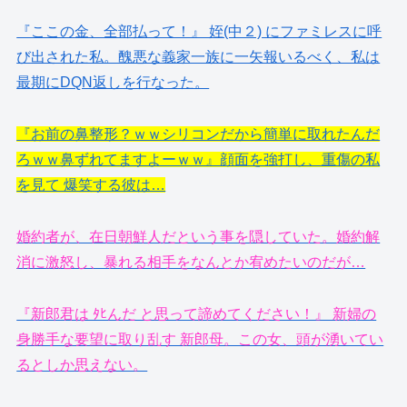
『ここの金、全部払って！』 姪(中２) にファミレスに呼
び出された私。醜悪な義家一族に一矢報いるべく、私は
最期にDQN返しを行なった。
『お前の鼻整形？ｗｗシリコンだから簡単に取れたんだ
ろｗｗ鼻ずれてますよーｗｗ』顔面を強打し、重傷の私
を見て 爆笑する彼は…
婚約者が、在日朝鮮人だという事を隠していた。婚約解
消に激怒し、暴れる相手をなんとか宥めたいのだが…
『新郎君は ﾀﾋんだ と思って諦めてください！』 新婦の
身勝手な要望に取り乱す 新郎母。この女、頭が湧いてい
るとしか思えない。