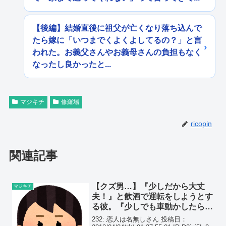
【後編】結婚直後に祖父が亡くなり落ち込んで
たら嫁に「いつまでくよくよしてるの？」と言
われた。お義父さんやお義母さんの負担もなく
なったし良かったと...
マジキチ
修羅場
ricopin
関連記事
【クズ男…】『少しだから大丈
マジキチ
夫！』と飲酒で運転をしようとす
る彼。『少しでも車動かしたらＫ
察に通報する！』と伝えると…
232: 恋人は名無しさん 投稿日：