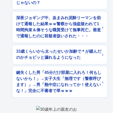
じゃないの？
深夜ジョギング中、血まみれ泥酔リーマンを助
けて通報した結果ｗｗ警察から強盗疑われて1
時間拘束＆偉そうな職質受けて無事死亡。善意
で通報したのに容疑者扱いされた・・・
33歳くらいから太ったせいか加齢で＊が緩んだ
のかチョビッと漏れるようになった
鍵失くした男「45分だけ部屋に入れろ！何もし
ないから！」→女子大生「無理です（警察呼び
ます）」→男「熱中症になれってか！使えない
な！」完全に不審者で草ｗｗｗ