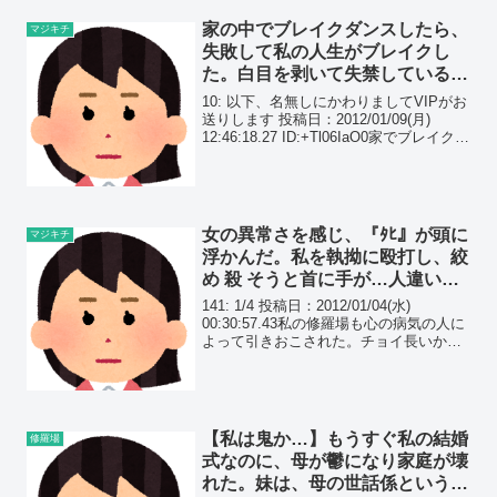
家の中でブレイクダンスしたら、
マジキチ
失敗して私の人生がブレイクし
た。白目を剥いて失禁している私
を見て、家族は何を思ったのだろ
10: 以下、名無しにかわりましてVIPがお
うか…
送りします 投稿日：2012/01/09(月)
12:46:18.27 ID:+Tl06IaO0家でブレイクダ
ンスしてたら人生がブレイクした事の発
端は昨日なんだなこれがｗ普段は家に引
きこもって、パ...
女の異常さを感じ、『ﾀﾋ』が頭に
マジキチ
浮かんだ。私を執拗に殴打し、絞
め 殺 そうと首に手が…人違いで
ここまでされるなんて…
141: 1/4 投稿日：2012/01/04(水)
00:30:57.43私の修羅場も心の病気の人に
よって引きおこされた。チョイ長いから
苦手な人はスルーしとくれ。一年前ほど
の修羅場。
【私は鬼か…】もうすぐ私の結婚
修羅場
式なのに、母が鬱になり家庭が壊
れた。妹は、母の世話係という名