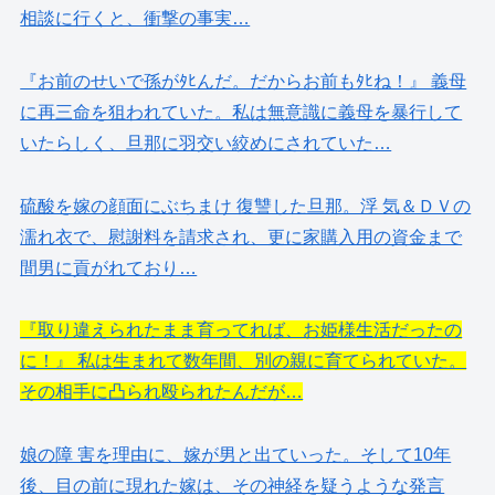
相談に行くと、衝撃の事実…
『お前のせいで孫がﾀﾋんだ。だからお前もﾀﾋね！』 義母
に再三命を狙われていた。私は無意識に義母を暴行して
いたらしく、旦那に羽交い絞めにされていた…
硫酸を嫁の顔面にぶちまけ 復讐した旦那。浮 気＆ＤＶの
濡れ衣で、慰謝料を請求され、更に家購入用の資金まで
間男に貢がれており…
『取り違えられたまま育ってれば、お姫様生活だったの
に！』 私は生まれて数年間、別の親に育てられていた。
その相手に凸られ殴られたんだが…
娘の障 害を理由に、嫁が男と出ていった。そして10年
後、目の前に現れた嫁は、その神経を疑うような発言