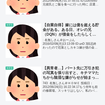
2012/04/04(水) 01:37:55.01 ID:D2ici5Is0
元彼氏とご飯を食べに行った時に 店選び
相手に任せたら居酒屋を選んだ
【自業自得】嫁には億を超える貯
修羅場
金がある。ある日、オレの兄
（DQN）が借金をしたらしく、
『金を貸して欲しい』と無心に来
: 名無しさん＠おーぷん
たんだが…
2016/02/08(月)13:13:09 ID:unD 3回忌終
わったので厄落としカキコ嫁が億の金持
ってることを俺が知らないと嫁が思って
たこと俺と出会う前に両親と弟さんが事
故で他界とは知らされていたので金は持
って...
【異常者…】パート先に万引き犯
修羅場
の写真を張り出すと、キチママた
ちから陰湿な嫌がらせが始まっ
た。保護者会はカオスな状況に…
743: 名無しさん＠ＨＯＭＥ 投稿日：
2012/06/24(日) 16:22:34.17もう何年も前
の修羅場。スッキリはしない。私のパー
トタイムしている店で、万引き被害がす
ごかった。