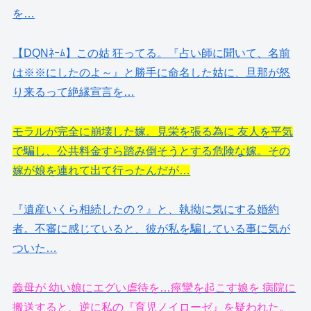
を…
【DQNﾈｰﾑ】この姑 狂ってる。『占い師に聞いて、名前
は※※にしたのよ～』と勝手に命名した姑に、旦那が怒
り来るって絶縁宣言を…
モラルが完全に崩壊した嫁。見栄を張る為に 友人を平気
で騙し、公共料金すら踏み倒そうとする危険な嫁。その
嫁が娘を連れて出て行ったんだが…
『遺産いくら相続したの？』と、執拗に気にする婚約
者。不審に感じていると、彼が私を騙している事に気が
ついた…
義母が 幼い娘にエグい虐待を…痙攣を起こす娘を 病院に
搬送すると、逆に私の『育児ノイローゼ』を疑われた。