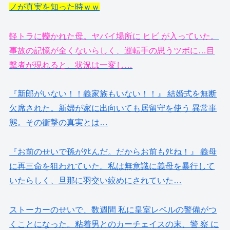
ノが真実を知った時ｗｗ
軽トラに轢かれた母。ヤバイ場所に ヒビ が入っていた。
事故の記憶が全くないらしく、運転手の思うツボに…目
撃者が現れると、状況は一変し…
『新郎がいない！！義家族もいない！！』 結婚式を無断
欠席された。新婦が家に出向いても居留守を使う 異常事
態。その衝撃の真実とは…
『お前のせいで孫がﾀﾋんだ。だからお前もﾀﾋね！』 義母
に再三命を狙われていた。私は無意識に義母を暴行して
いたらしく、旦那に羽交い絞めにされていた…
ストーカーのせいで、数週間 私に皇室レベルの警備がつ
くことになった。粘着男とのカーチェイスの末、警 察 に