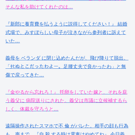
そんな私を助けてくれたのは…
『新郎に養育費を払うように説得してください！』 結婚
式場で、みすぼらしい母子が泣きながら参列者に訴えて
いた…
義母を ベランダ に閉じ込めたんだが、飛び降りて脱出。
「ﾀﾋぬとこだったわよー。足腰丈夫で良かったわ」と無
傷で戻ってきた…
『金やるから忘れろ！』 托卵をしていた嫁と、それを庇
う義父に 病院送りにされた。義父は市議に立候補するら
しく、体裁を守ろうと…
遠隔操作されたスマホで不 倫 がバレた。相手の顔も行為
も、声まで…『自 殺 する時は電車はやめてね』 今日義