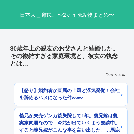
日本人＿難民。〜2ｃｈ読み物まとめ〜
30歳年上の親友のお父さんと結婚した。
その複雑すぎる家庭環境と、彼女の執念
とは…
2015.09.07
【怒り】婚約者が直属の上司と浮気発覚！会社
を辞めるハメになった件www
義兄が夫売ゲンカ後失踪して1年。義兄嫁は義
実家同居なので、今姑が出ていくよう要請中。
すると義兄嫁がこんな事を言い出した。…馬鹿