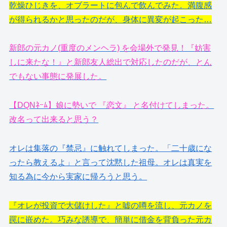
乾燥ひじきを、オブラートに包んで飲んでみた。満腹感
が得られるかと思ったのだが、身体に異変が起こった…
新郎の元カノ(重度のメンヘラ) を会場外で発見！『妨害
しに来たな！』と新郎友人総出で対応したのだが、とん
でもない事態に発展した。
【DQNﾈｰﾑ】娘に勢いで 『恋文』 と名付けてしまった。
改名って出来ると思う？
オレは集落の『禁忌』に触れてしまった。「二十歳にな
ったら教えるよ」と言って沈黙した祖母。オレは真実を
知る為に今から実家に帰ろうと思う。
『オレが投資で大儲けした』と嘘の噂を流し、元カノを
罠に嵌めた。巧みな誘導で、簡単に借金を背負った元カ