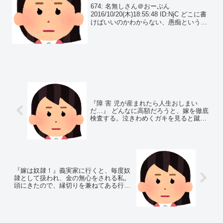
のサンドバックになり、限界がく
674: 名無しさん＠おーぷん
ると…
2016/10/20(木)18:55:48 ID:NjC どこに書
けばいいのかわからない、愚痴というか
懺悔というか母が鬱になり家庭が壊れた
もうすぐ私は結婚式だけど母の出席は絶
望的そして母が入院するまで、母の介...
『障 害 児が産まれたら人生おしまい
だ…』 どんなに高額だろうと、嫁を徹底
検査する。泣きわめくガキを見ると蹴り
飛ばしたくなる…
『嫁は奴隷！』義実家に行くと、毎度奴
隷として扱われ、金の無心をされる私。
頭にきたので、縁切りを兼ねてある行為
を…