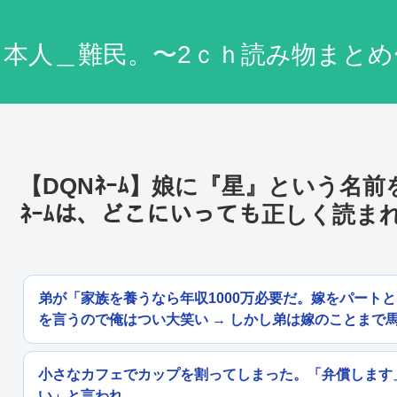
日本人＿難民。〜2ｃｈ読み物まとめ
【DQNﾈｰﾑ】娘に『星』という名
ﾈｰﾑは、どこにいっても正しく読ま
弟が「家族を養うなら年収1000万必要だ。嫁をパート
を言うので俺はつい大笑い → しかし弟は嫁のことまで
小さなカフェでカップを割ってしまった。「弁償します
い」と言われ...