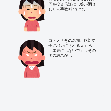
円を投資信託に…娘が調査
したら手数料だけで…
コトメ「その名前、絶対男
子にバカにされるｗ」私
「馬鹿にしないで」→その
後の結果が…