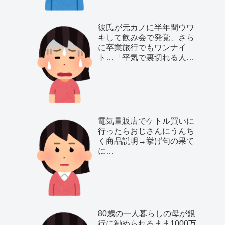
彼氏が元カノに半年間ウワ
キして飲み会で発覚、さら
に卒業旅行でもワンナイ
ト…「平気で裏切れる人種
だ」と気付いた私は…
電気量販店でケトル買いに
行ったらおじさんにうんち
く商品説明→挙げ句の果て
に…
80歳の一人暮らしの母が銀
行に勧められるまま1000万