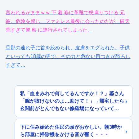
言われるがままｗｗ 下 着 姿に革靴で怒鳴りつける 元
彼。危険を感じ、ファミレス最後に会ったのだが、破天
荒すぎて警 察 に連行されてしまった。
旦那の連れ子に首を絞められ、皮膚をエグられた。子供
といっても18歳の男で、その力と危ない目つきが恐ろし
すぎて…
私「血まみれで何してるんですか！？」婆さん
「腕が抜けないのよ…助けて！」→帰宅したら
玄関前がとんでもない修羅場になっていて…
下に住み始めた住民の頭がおかしい。朝3時か
ら部屋に掃除機をかける音が響く・・・