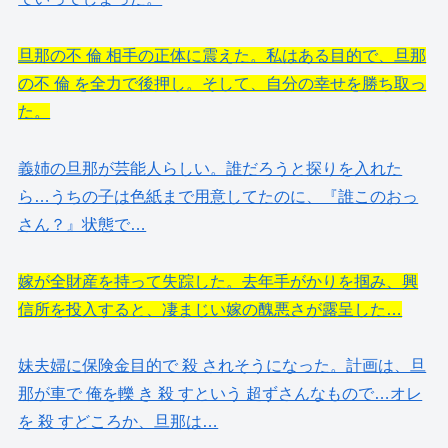
旦那の不 倫 相手の正体に震えた。私はある目的で、旦那
の不 倫 を全力で後押し。そして、自分の幸せを勝ち取っ
た。
義姉の旦那が芸能人らしい。誰だろうと探りを入れた
ら…うちの子は色紙まで用意してたのに、『誰このおっ
さん？』状態で…
嫁が全財産を持って失踪した。去年手がかりを掴み、興
信所を投入すると、凄まじい嫁の醜悪さが露呈した…
妹夫婦に保険金目的で 殺 されそうになった。計画は、旦
那が車で 俺を轢 き 殺 すという 超ずさんなもので…オレ
を 殺 すどころか、旦那は…