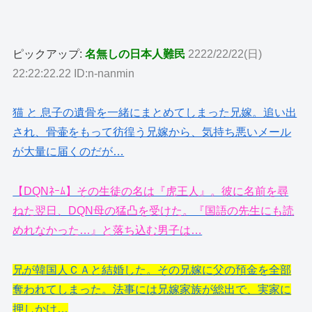
ピックアップ:
名無しの日本人難民
2222/22/22(日)
22:22:22.22 ID:n-nanmin
猫 と 息子の遺骨を一緒にまとめてしまった兄嫁。追い出
され、骨壷をもって彷徨う兄嫁から、気持ち悪いメール
が大量に届くのだが…
【DQNﾈｰﾑ】その生徒の名は『虎王人』。彼に名前を尋
ねた翌日、DQN母の猛凸を受けた。『国語の先生にも読
めれなかった…』と落ち込む男子は…
兄が韓国人ＣＡと結婚した。その兄嫁に父の預金を全部
奪われてしまった。法事には兄嫁家族が総出で、実家に
押しかけ…