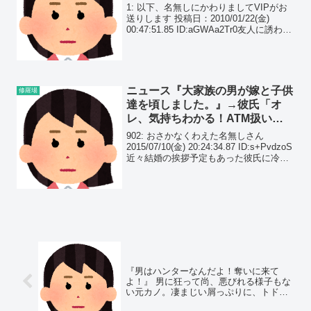
年収を知り、態度を急変させるモ
1: 以下、名無しにかわりましてVIPがお
ンスター達は…
送りします 投稿日：2010/01/22(金)
00:47:51.85 ID:aGWAa2Tr0友人に誘われ
て婚活パーティーというのに行ってきた
があそこは地獄だぜ・・・・キチガイ女
しかいない
ニュース『大家族の男が嫁と子供
修羅場
達を頃しました。』→彼氏「オ
レ、気持ちわかる！ATM扱いは
耐えられないわぁ～」私ドン引
902: おさかなくわえた名無しさん
き…
2015/07/10(金) 20:24:34.87 ID:s+PvdzoS
近々結婚の挨拶予定もあった彼氏に冷め
た。海自の人が家に放火して家族殺した
ニュースを見て彼氏が「俺この旦那の気
持ちわかるわ～」と。...
『男はハンターなんだよ！奪いに来て
よ！』 男に狂って尚、悪びれる様子もな
い元カノ。凄まじい屑っぷりに、トドメ
を刺したのは…