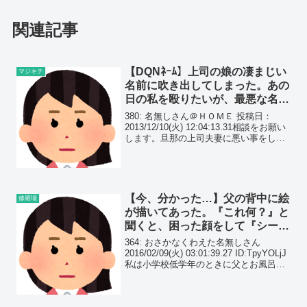
関連記事
【DQNﾈｰﾑ】上司の娘の凄まじい
マジキチ
名前に吹き出してしまった。あの
日の私を殴りたいが、最悪な名前
をつけられた娘さんが可哀想…
380: 名無しさん＠ＨＯＭＥ 投稿日：
2013/12/10(火) 12:04:13.31相談をお願い
します。旦那の上司夫妻に悪い事をして
しまったのですが、謝り方が分からず困
ってます。 関連記事：【絶望】娘の名は
『天鼠(ピバラ)』DQNネー...
【今、分かった…】父の背中に絵
修羅場
が描いてあった。『これ何？』と
聞くと、困った顔をして『シール
が取れなくなったんだよ』と言わ
364: おさかなくわえた名無しさん
れたんだが…
2016/02/09(火) 03:01:39.27 ID:TpyYOLjJ
私は小学校低学年のときに父とお風呂に
入ってた。 ある日いつものように父とお
風呂に入ると、父のうなじの下あたりに
花の絵が描いてあ...