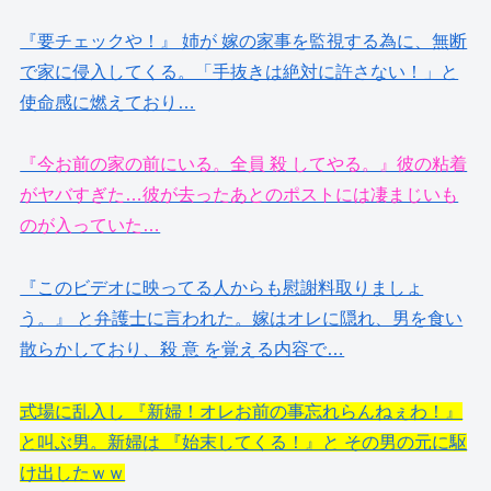
『要チェックや！』 姉が 嫁の家事を監視する為に、無断
で家に侵入してくる。「手抜きは絶対に許さない！」と
使命感に燃えており…
『今お前の家の前にいる。全員 殺 してやる。』彼の粘着
がヤバすぎた…彼が去ったあとのポストには凄まじいも
のが入っていた…
『このビデオに映ってる人からも慰謝料取りましょ
う。』 と弁護士に言われた。嫁はオレに隠れ、男を食い
散らかしており、殺 意 を覚える内容で…
式場に乱入し 『新婦！オレお前の事忘れらんねぇわ！』
と叫ぶ男。新婦は 『始末してくる！』と その男の元に駆
け出したｗｗ