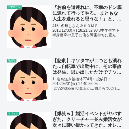
『お前を道連れに、不幸のドン底
衝撃的な話
に連れて行ってやる。 まともな
人生を送れると思うな！』と、障
害持ちの息子に言われ…
415: 名無しさん＠ＨＯＭＥ
2013/12/30(月) 18:21:32.98 0中学生で下
半身麻痺の息子に俺を障害持ちに産んで
おいて、まともな人生を遅れると思う
な。
【悲劇】キソタマが二つとも潰れ
修羅場
た…自転車で出勤中に、その事故
は発生。思い出しただけでチソサ
ムに…もうタマは無いんだけど
1: 名も無き被検体774号+ 投稿日：
ね。
2012/05/01(火) 17:40:36.95
ID:VZwdp6mTO金玉が二個ともつぶれ
た。。事故って二個ともつぶれたわ。今
後どうやって生きていけばいい?
【爆笑ｗ】婚活イベントがヤバす
マジキチ
ぎた。クリーチャー並み婚活女が
次々に襲い掛かってきた。オレの