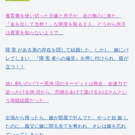
養育費を使い切った元嫁と息子が、金の無心に来た。
『金を出して当然！』な態度を取る２人。どうやら息子
は真実を知らないようで…
障 害 がある弟の存在を隠して結婚した。しかし、嫁にバ
レてしまい、『障 害 者への偏見』を押し付けられ、腹が
立つ！！
放し飼いのパワー系池 沼のターゲットは熟女。全速力で
追っかける池 沼から、悲鳴をあげて逃げるおばさんとい
う地獄絵図だった。
出張から帰ったら、嫁が部屋でﾀﾋんでた。やっと妊 娠 し
たのに…義父に嫁に関る全てを奪われ、オレは嫁を忘れ
ていってしまった。