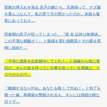
実家の押入れを漁る 息子の嫁たち。兄弟揃って、クズ嫁
を選んぶなんて、私の育て方が悪かったのか…末娘も被
害にあっており…
思春期の息子が狂ってしまった。『処 女 以外は無価値。
この不潔な残飯が！』 と復縁を望む幼馴染とその親を罵
倒し始めた…
『子供に遺産を生前贈与してくれ！』と弟嫁から急に電
話が…オレが金を持っている事を知っている弟嫁は、ク
ズそのもので…
『離婚するならﾀﾋぬ。あなたを殺 してﾀﾋぬ！』と包丁を
握った嫁。再構築を懇願されるも、オレには地獄の様な
日々で…