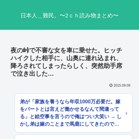
日本人＿難民。〜2ｃｈ読み物まとめ〜
夜の峠で不審な女を車に乗せた。ヒッチ
ハイクした相手に、山奥に連れ込まれ、
降ろされてしまったらしく、突然助手席
で泣き出した…
2015.09.09
弟が「家族を養うなら年収1000万必要だ。嫁
をパートとは言えど働かせるなんて間違って
る」と絵空事を言うので俺はつい大笑い → し
かし弟は嫁のことまで馬鹿にしてきたので…