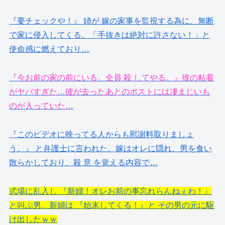
『要チェックや！』 姉が 嫁の家事を監視する為に、無断
で家に侵入してくる。「手抜きは絶対に許さない！」と
使命感に燃えており…
『今お前の家の前にいる。全員 殺 してやる。』彼の粘着
がヤバすぎた…彼が去ったあとのポストには凄まじいも
のが入っていた…
『このビデオに映ってる人からも慰謝料取りましょ
う。』 と弁護士に言われた。嫁はオレに隠れ、男を食い
散らかしており、殺 意 を覚える内容で…
式場に乱入し 『新婦！オレお前の事忘れらんねぇわ！』
と叫ぶ男。新婦は 『始末してくる！』と その男の元に駆
け出したｗｗ