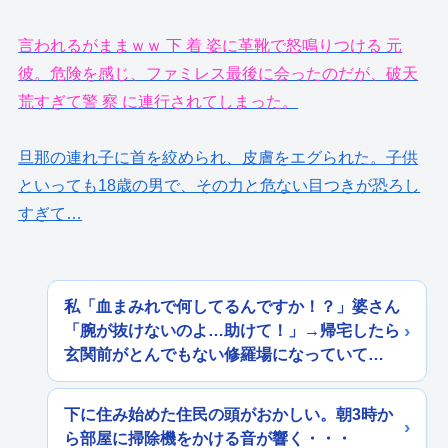
言われるがままｗｗ 下 着 姿に革靴で怒鳴りつける 元
彼。危険を感じ、ファミレス最後に会ったのだが、破天
荒すぎて警 察 に連行されてしまった。
旦那の連れ子に首を絞められ、皮膚をエグられた。子供
といっても18歳の男で、その力と危ない目つきが恐ろし
すぎて…
私「血まみれで何してるんですか！？」婆さん
「腕が抜けないのよ…助けて！」→帰宅したら
玄関前がとんでもない修羅場になっていて…
下に住み始めた住民の頭がおかしい。朝3時か
ら部屋に掃除機をかける音が響く・・・