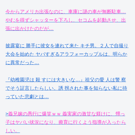
今からアメリカ出張なのに、車庫に謎の車が無断駐車…
やむを得ずシャッターを下ろし、セコムを起動させ、出
張に出かけたのだが…
披露宴に 勝手に彼女を連れて来た キチ男。２人で自撮り
大会を始めた ヤバすぎるアラフォーカップルは、明らか
に異常だった…
『幼稚園児は 殺 すには大きいな…』祖父の愛 人は警 察
でそう証言したらしい。誘 拐された事を知らない私に待
っていた悲劇とは…
>
義兄嫁の愚行に爆笑ｗｗ 義実家の激甘な躾けに、甥っ
子はヤバい状況になり、療育に行くよう指導が入ったら
しい。