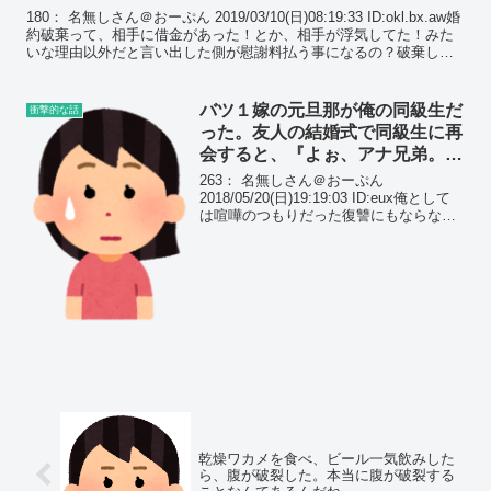
なるわけでもないのに…
180： 名無しさん＠おーぷん 2019/03/10(日)08:19:33 ID:okl.bx.aw婚
約破棄って、相手に借金があった！とか、相手が浮気してた！みた
いな理由以外だと言い出した側が慰謝料払う事になるの？破棄した
い理由が彼自身のせ...
バツ１嫁の元旦那が俺の同級生だ
衝撃的な話
った。友人の結婚式で同級生に再
会すると、『よぉ、アナ兄弟。今
度久々に使わせてよｗｗｗ』と随
263： 名無しさん＠おーぷん
分と煽られ…
2018/05/20(日)19:19:03 ID:eux俺として
は喧嘩のつもりだった復讐にもならない
話。嫁が×１なのは知っていたが、その
元旦那が俺の小中の頃の同級生（友達の
友達レベル）というのは結婚から３年
目...
乾燥ワカメを食べ、ビール一気飲みした
ら、腹が破裂した。本当に腹が破裂する