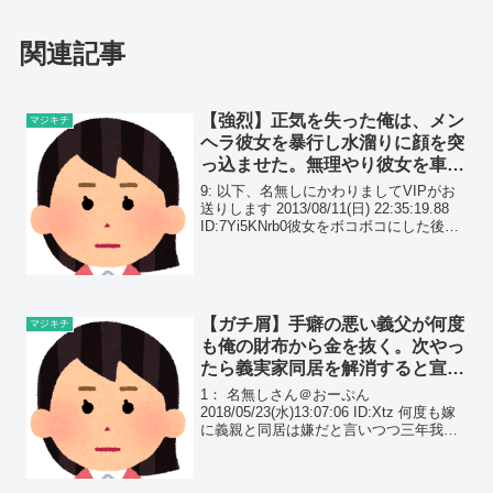
関連記事
【強烈】正気を失った俺は、メン
マジキチ
ヘラ彼女を暴行し水溜りに顔を突
っ込ませた。無理やり彼女を車に
乗せると、向かった先は…
9: 以下、名無しにかわりましてVIPがお
送りします 2013/08/11(日) 22:35:19.88
ID:7Yi5KNrb0彼女をボコボコにした後悔
はしてない
【ガチ屑】手癖の悪い義父が何度
マジキチ
も俺の財布から金を抜く。次やっ
たら義実家同居を解消すると宣言
したのに、またやりやがってパチ
1： 名無しさん＠おーぷん
ソコに…
2018/05/23(水)13:07:06 ID:Xtz 何度も嫁
に義親と同居は嫌だと言いつつ三年我慢
した。クズ人間の義父と言いなり義母の
金の面倒を嫌々見てきた次金抜いたら問
答無用で別居させて貰うと通告したのに