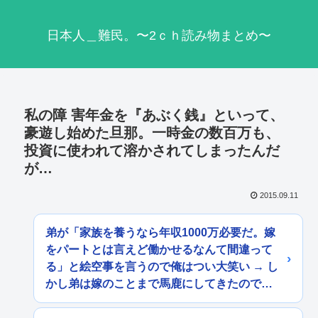
日本人＿難民。〜2ｃｈ読み物まとめ〜
私の障 害年金を『あぶく銭』といって、
豪遊し始めた旦那。一時金の数百万も、
投資に使われて溶かされてしまったんだ
が…
2015.09.11
弟が「家族を養うなら年収1000万必要だ。嫁
をパートとは言えど働かせるなんて間違って
る」と絵空事を言うので俺はつい大笑い → し
かし弟は嫁のことまで馬鹿にしてきたので…