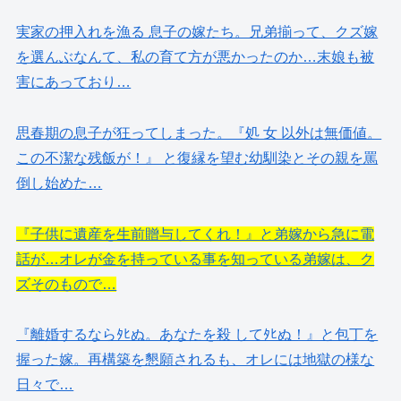
実家の押入れを漁る 息子の嫁たち。兄弟揃って、クズ嫁
を選んぶなんて、私の育て方が悪かったのか…末娘も被
害にあっており…
思春期の息子が狂ってしまった。『処 女 以外は無価値。
この不潔な残飯が！』 と復縁を望む幼馴染とその親を罵
倒し始めた…
『子供に遺産を生前贈与してくれ！』と弟嫁から急に電
話が…オレが金を持っている事を知っている弟嫁は、ク
ズそのもので…
『離婚するならﾀﾋぬ。あなたを殺 してﾀﾋぬ！』と包丁を
握った嫁。再構築を懇願されるも、オレには地獄の様な
日々で…