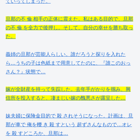
ていってしまった。
旦那の不 倫 相手の正体に震えた。私はある目的で、旦那
の不 倫 を全力で後押し。そして、自分の幸せを勝ち取っ
た。
義姉の旦那が芸能人らしい。誰だろうと探りを入れた
ら…うちの子は色紙まで用意してたのに、『誰このおっ
さん？』状態で…
嫁が全財産を持って失踪した。去年手がかりを掴み、興
信所を投入すると、凄まじい嫁の醜悪さが露呈した…
妹夫婦に保険金目的で 殺 されそうになった。計画は、旦
那が車で 俺を轢 き 殺 すという 超ずさんなもので…オレ
を 殺 すどころか、旦那は…