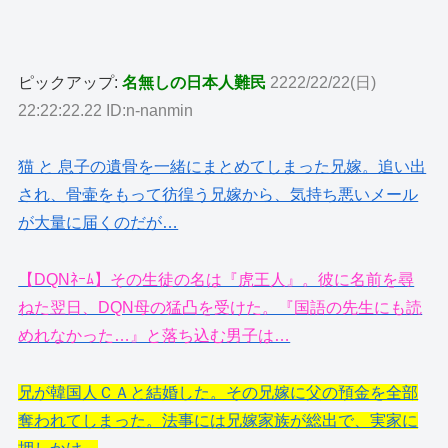
ピックアップ:
名無しの日本人難民
2222/22/22(日)
22:22:22.22 ID:n-nanmin
猫 と 息子の遺骨を一緒にまとめてしまった兄嫁。追い出
され、骨壷をもって彷徨う兄嫁から、気持ち悪いメール
が大量に届くのだが…
【DQNﾈｰﾑ】その生徒の名は『虎王人』。彼に名前を尋
ねた翌日、DQN母の猛凸を受けた。『国語の先生にも読
めれなかった…』と落ち込む男子は…
兄が韓国人ＣＡと結婚した。その兄嫁に父の預金を全部
奪われてしまった。法事には兄嫁家族が総出で、実家に