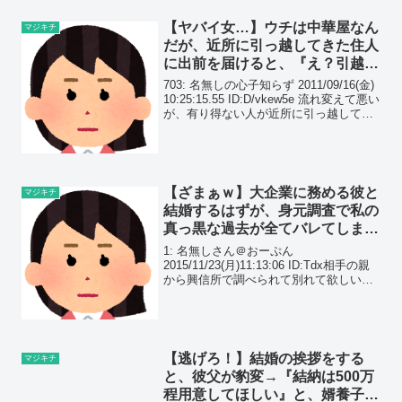
先...
【ヤバイ女…】ウチは中華屋なん
マジキチ
だが、近所に引っ越してきた住人
に出前を届けると、『え？引越し
祝いでタダじゃないんですか？』
703: 名無しの心子知らず 2011/09/16(金)
と意味不明な主張をされたんだ
10:25:15.55 ID:D/vkew5e 流れ変えて悪い
が、有り得ない人が近所に引っ越して来
が…
たので書いていい？ 705: 名無しの心子知
らず 2011/09/16(金) 10:...
【ざまぁｗ】大企業に務める彼と
マジキチ
結婚するはずが、身元調査で私の
真っ黒な過去が全てバレてしまっ
た。
1: 名無しさん＠おーぷん
2015/11/23(月)11:13:06 ID:Tdx相手の親
から興信所で調べられて別れて欲しいと
言われたなんか頭が真っ白になったわ3:
名無しさん＠おーぷん
2015/11/23(月)11:14:17 ID:...
【逃げろ！】結婚の挨拶をする
マジキチ
と、彼父が豹変→『結納は500万
程用意してほしい』と、婿養子に