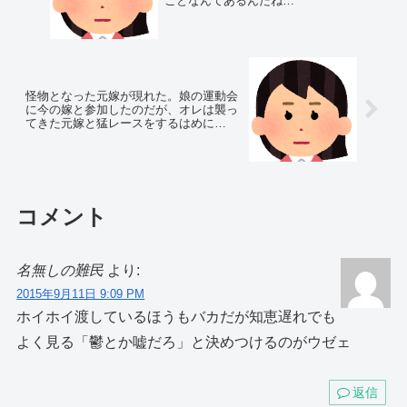
ことなんてあるんだね…
怪物となった元嫁が現れた。娘の運動会
に今の嫁と参加したのだが、オレは襲っ
てきた元嫁と猛レースをするはめに…
コメント
名無しの難民
より:
2015年9月11日 9:09 PM
ホイホイ渡しているほうもバカだが知恵遅れでも
よく見る「鬱とか嘘だろ」と決めつけるのがウゼェ
返信