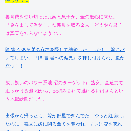
押しかけ…
養育費を使い切った元嫁と息子が、金の無心に来た。
『金を出して当然！』な態度を取る２人。どうやら息子
は真実を知らないようで…
障 害 がある弟の存在を隠して結婚した。しかし、嫁にバ
レてしまい、『障 害 者への偏見』を押し付けられ、腹が
立つ！！
放し飼いのパワー系池 沼のターゲットは熟女。全速力で
追っかける池 沼から、悲鳴をあげて逃げるおばさんとい
う地獄絵図だった。
出張から帰ったら、嫁が部屋でﾀﾋんでた。やっと妊 娠 し
たのに…義父に嫁に関る全てを奪われ、オレは嫁を忘れ