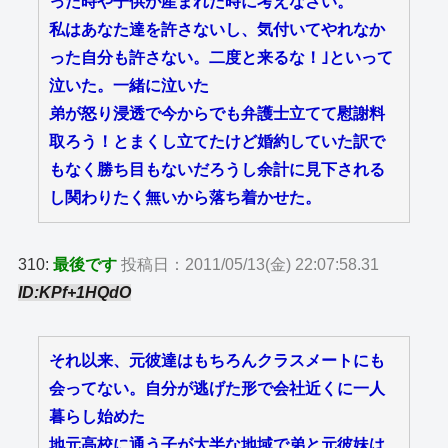
った時や子供が産まれた時に考えなさい。
私はあなた達を許さないし、気付いてやれなか
った自分も許さない。二度と来るな！｣といって
泣いた。一緒に泣いた
弟が怒り浸透で今からでも弁護士立てて慰謝料
取ろう！とまくし立てたけど婚約していた訳で
もなく勝ち目もないだろうし余計に見下される
し関わりたく無いから落ち着かせた。
310:
最後です
投稿日：2011/05/13(金) 22:07:58.31
ID:KPf+1HQdO
それ以来、元彼達はもちろんクラスメートにも
会ってない。自分が逃げた形で会社近くに一人
暮らし始めた
地元高校に通う子が大半な地域で弟と元彼妹は