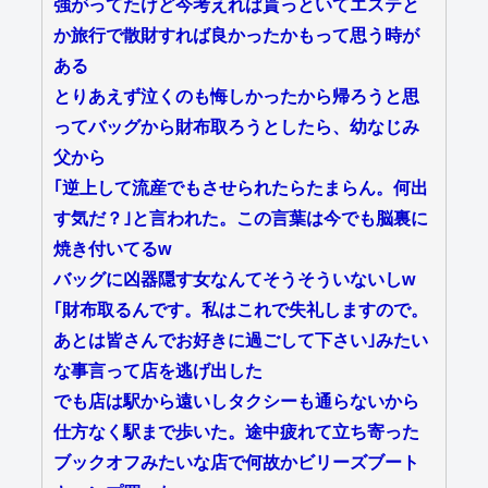
強がってたけど今考えれば貰っといてエステと
か旅行で散財すれば良かったかもって思う時が
ある
とりあえず泣くのも悔しかったから帰ろうと思
ってバッグから財布取ろうとしたら、幼なじみ
父から
｢逆上して流産でもさせられたらたまらん。何出
す気だ？｣と言われた。この言葉は今でも脳裏に
焼き付いてるw
バッグに凶器隠す女なんてそうそういないしw
｢財布取るんです。私はこれで失礼しますので。
あとは皆さんでお好きに過ごして下さい｣みたい
な事言って店を逃げ出した
でも店は駅から遠いしタクシーも通らないから
仕方なく駅まで歩いた。途中疲れて立ち寄った
ブックオフみたいな店で何故かビリーズブート