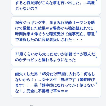
すると義兄嫁がこんな事を言い出した。…馬鹿
じゃないの？
深夜ジョギング中、血まみれ泥酔リーマンを助
けて通報した結果ｗｗ警察から強盗疑われて1
時間拘束＆偉そうな職質受けて無事死亡。善意
で通報したのに容疑者扱いされた・・・
33歳くらいから太ったせいか加齢で＊が緩んだ
のかチョビッと漏れるようになった
鍵失くした男「45分だけ部屋に入れろ！何もし
ないから！」→女子大生「無理です（警察呼び
ます）」→男「熱中症になれってか！使えない
な！」完全に不審者で草ｗｗｗ