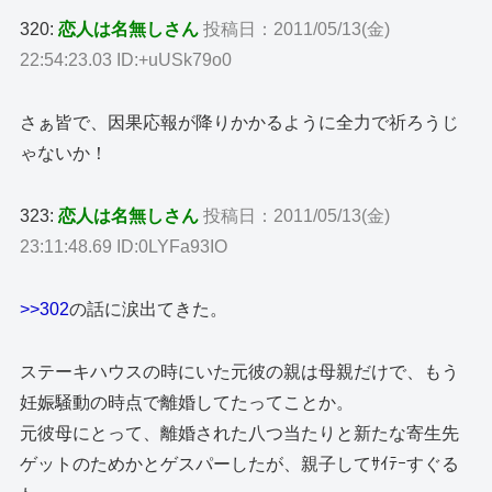
320:
恋人は名無しさん
投稿日：2011/05/13(金)
22:54:23.03 ID:+uUSk79o0
さぁ皆で、因果応報が降りかかるように全力で祈ろうじ
ゃないか！
323:
恋人は名無しさん
投稿日：2011/05/13(金)
23:11:48.69 ID:0LYFa93IO
>>302
の話に涙出てきた。
ステーキハウスの時にいた元彼の親は母親だけで、もう
妊娠騒動の時点で離婚してたってことか。
元彼母にとって、離婚された八つ当たりと新たな寄生先
ゲットのためかとゲスパーしたが、親子してｻｲﾃｰすぐる