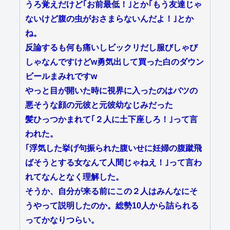
うろ覚えだけど｢お前最低！｣とか｢もう友達じゃ
ないけど腹の虫がおさまらないんだよ！｣とか
ね。
反論するも何も痛いしビックリだし服びしゃび
しゃなんですけどw勇気出して買った白のダウン
ビールまみれですw
やっと目が開いた時に視界に入ったのはバツの
悪そうな顔の元彼と元彼幼なじみだった
髪ひっつかまれて｢２人に土下座しろ！｣って言
われた。
｢浮気した挙げ句振られた腹いせに妊婦の腹蹴飛
ばそうとする女なんて人間じゃねえ！｣って言わ
れてなんとなく理解した。
そうか、自分が来る前にこの２人はみんなにそ
うやって説明したのか。総勢10人から詰られる
ってかなりつらい。