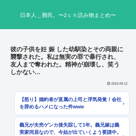
日本人＿難民。〜2ｃｈ読み物まとめ〜
彼の子供を妊 娠 した幼馴染とその両親に
襲撃された。私は無実の罪で暴行され、
友人まで奪われた。精神が崩壊し、笑う
しかない…
2015.09.12
【怒り】婚約者が直属の上司と浮気発覚！会社
を辞めるハメになった件www
義兄が夫売ゲンカ後失踪して1年。義兄嫁は義
実家同居なので、今姑が出ていくよう要請中。