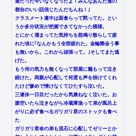
達たった今いなくなったよ！みんなあんた達の
都合のいい話信じたんだもんね！｣
クラスメート連中は面食らって黙ってた。とい
うか多分状況が把握できてなかった模様。
とにかく溜まってた気持ちを怒鳴り散らして疲
れた頃に｢なんかもう全部疲れた。金輪際会う事
も無いから。これから頑張って。｣そしてまた逃
げた。
もう何の気力も無くなって部屋に籠もって泣き
続けた。両親が心配して何度も声を掛けてくれ
たけど惨めで情けなくてひたすら泣いた。
三連休一日目だったから気兼ねなく泣いた。お
腹空いたら泣きながら冷蔵庫漁って弟が風呂上
がりに必ず食べるガリガリ君のストックも食べ
た
ガリガリ君命の弟も流石に心配してゼリーとか