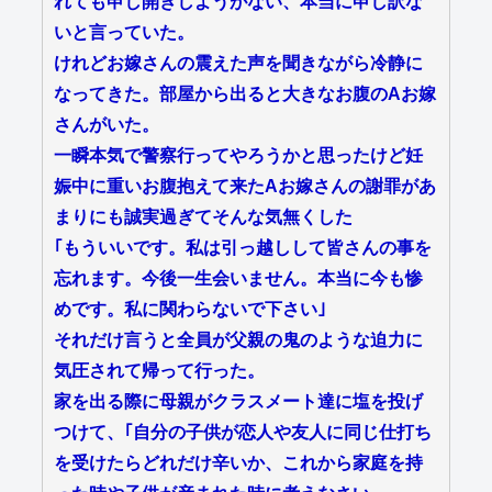
れても申し開きしようがない、本当に申し訳な
いと言っていた。
けれどお嫁さんの震えた声を聞きながら冷静に
なってきた。部屋から出ると大きなお腹のAお嫁
さんがいた。
一瞬本気で警察行ってやろうかと思ったけど妊
娠中に重いお腹抱えて来たAお嫁さんの謝罪があ
まりにも誠実過ぎてそんな気無くした
｢もういいです。私は引っ越しして皆さんの事を
忘れます。今後一生会いません。本当に今も惨
めです。私に関わらないで下さい｣
それだけ言うと全員が父親の鬼のような迫力に
気圧されて帰って行った。
家を出る際に母親がクラスメート達に塩を投げ
つけて、｢自分の子供が恋人や友人に同じ仕打ち
を受けたらどれだけ辛いか、これから家庭を持