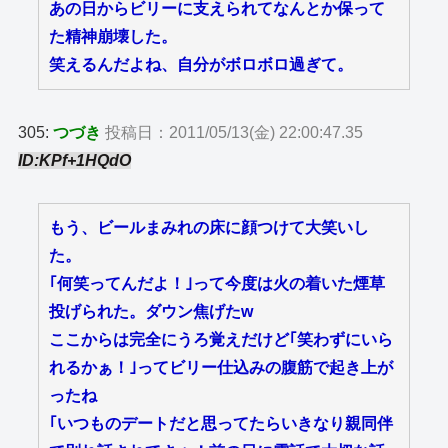
あの日からビリーに支えられてなんとか保って
た精神崩壊した。
笑えるんだよね、自分がボロボロ過ぎて。
305:
つづき
投稿日：2011/05/13(金) 22:00:47.35
ID:KPf+1HQdO
もう、ビールまみれの床に顔つけて大笑いし
た。
｢何笑ってんだよ！｣って今度は火の着いた煙草
投げられた。ダウン焦げたw
ここからは完全にうろ覚えだけど｢笑わずにいら
れるかぁ！｣ってビリー仕込みの腹筋で起き上が
ったね
｢いつものデートだと思ってたらいきなり親同伴