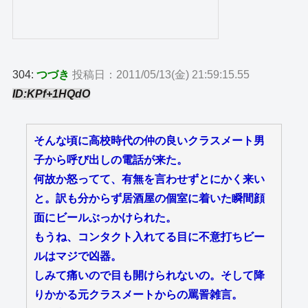
304:
つづき
投稿日：2011/05/13(金) 21:59:15.55
ID:KPf+1HQdO
そんな頃に高校時代の仲の良いクラスメート男
子から呼び出しの電話が来た。
何故か怒ってて、有無を言わせずとにかく来い
と。訳も分からず居酒屋の個室に着いた瞬間顔
面にビールぶっかけられた。
もうね、コンタクト入れてる目に不意打ちビー
ルはマジで凶器。
しみて痛いので目も開けられないの。そして降
りかかる元クラスメートからの罵詈雑言。