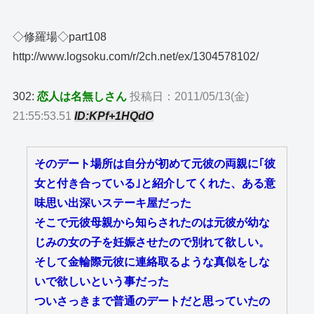
◇修羅場◇part108
http://www.logsoku.com/r/2ch.net/ex/1304578102/
302:
恋人は名無しさん
投稿日：2011/05/13(金)
21:55:53.51
ID:KPf+1HQdO
そのデート場所は自分が初めて元彼の両親に｢彼
女と付き合っている｣と紹介してくれた、ある意
味思い出深いステーキ屋だった
そこで元彼母親から知らされたのは元彼が幼な
じみの女の子を妊娠させたので別れて欲しい。
そして金輪際元彼に連絡取るような真似をしな
いで欲しいという事だった
ついさっきまで普通のデートだと思っていたの