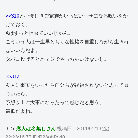
>>310
と心優しきご家族がいっぱい幸せになる呪いをか
けておく。
Aはずっと拒否でいいじゃん。
こういう人は一生早とちりな性格を自重しながら生きれ
ばいいんだよ。
タバコ投げるとかマジでやっちゃいけないし。
>>312
友人に事実をいったら自分らが祝福されないと思って嘘
ついたら、
予想以上に大事になったって感じだと思う。
最低だよね。
315:
恋人は名無しさん
投稿日：2011/05/13(金)
22:23:16.77 ID:R28obPy40