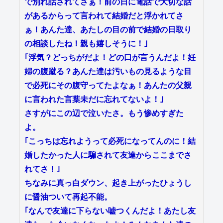
で別れ話されてさぁ！前の日に電話で大切な話
があるからって言われて結婚だと浮かれてさ
ぁ！あんた達、あたしの目の前で結婚の日取り
の相談したね！親も嬉しそうに！｣
｢浮気？どっちがだよ！どの口が言うんだよ！妊
婦の腹蹴る？あんた達は汚いもの見るような目
で必死にその腹守ってたよなぁ！あんたの父親
に言われた言葉未だに忘れてないよ！｣
さすがにこの辺で泣いたさ。もう惨めすぎた
よ。
｢こっちは忘れようって必死になってんのに！結
婚したかった人に騙されて友達からここまでさ
れてさ！｣
ちなみに真っ白ダウン、起き上がったひょうし
に醤油ついて再起不能。
｢なんで友達に下らない嘘つくんだよ！あたし友