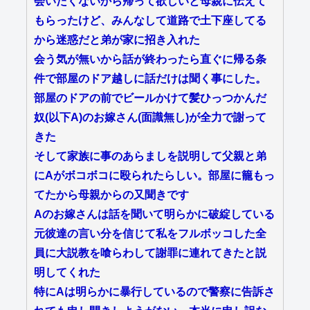
会いたくないから帰って欲しいと母親に伝えて
もらったけど、みんなして道路で土下座してる
から迷惑だと弟が家に招き入れた
会う気が無いから話が終わったら直ぐに帰る条
件で部屋のドア越しに話だけは聞く事にした。
部屋のドアの前でビールかけて髪ひっつかんだ
奴(以下A)のお嫁さん(面識無し)が全力で謝って
きた
そして家族に事のあらましを説明して父親と弟
にAがボコボコに殴られたらしい。部屋に籠もっ
てたから母親からの又聞きです
Aのお嫁さんは話を聞いて明らかに破綻している
元彼達の言い分を信じて私をフルボッコした全
員に大説教を喰らわして謝罪に連れてきたと説
明してくれた
特にAは明らかに暴行しているので警察に告訴さ