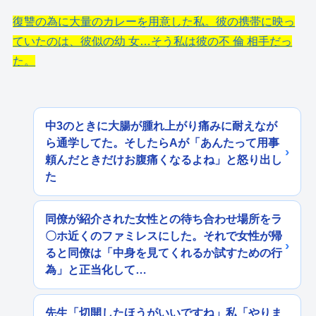
復讐の為に大量のカレーを用意した私。彼の携帯に映っ
ていたのは、彼似の幼 女…そう私は彼の不 倫 相手だっ
た。
中3のときに大腸が腫れ上がり痛みに耐えなが
ら通学してた。そしたらAが「あんたって用事
頼んだときだけお腹痛くなるよね」と怒り出し
た
同僚が紹介された女性との待ち合わせ場所をラ
〇ホ近くのファミレスにした。それで女性が帰
ると同僚は「中身を見てくれるか試すための行
為」と正当化して…
先生「切開したほうがいいですね」私「やりま