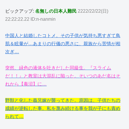
ピックアップ:
名無しの日本人難民
2222/22/22(日)
22:22:22.22 ID:n-nanmin
中国人と結婚したコトメ。その子供が気持ち悪すぎて鳥
肌＆眩暈が…あまりの行儀の悪さに、親族から苦情が相
次ぎ…
突然、緑色の液体を吐きだした同級生。『スライム
だ！！』と教室は大混乱に陥った。そいつのあだ名はそ
れから【毒沼】に…
野獣と化した義兄嫁が襲ってきた。原因は、子供たちの
成績が逆転した事。私を蔑み続ける事を我が子にも責め
られて…