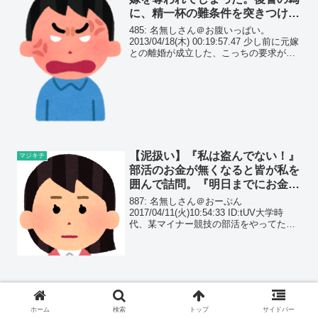
に、精一杯の難条件を突きつけた
のに…
485: 名無しさん＠お腹いっぱい。
2013/04/18(木) 00:19:57.47 少し前に元嫁
との離婚が成立した、こっちの要求が前
部通った。でも今虚しい
【泥扱い】『私は盗んでない！』
マジキチ
部活のお金が無くなると皆が私を
囲んで詰問。『明日までにお金が
戻ってこないなら警.察言う』
887: 名無しさん＠おーぷん
と…
2017/04/11(火)10:54:33 ID:tUV大学時
代、某マイナー競技の部活をやってたあ
る時、次の遠征試合まであと半月ってタ
イミングでひどい風邪引いてしまい、学
校も部活も数日休んだことがあった休み
明...
ホーム
検索
トップ
サイドバー