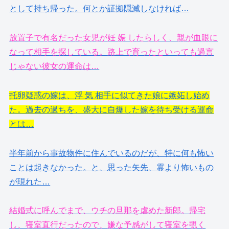
として持ち帰った。何とか証拠隠滅しなければ…
放置子で有名だった女児が妊 娠 したらしく、親が血眼に
なって相手を探している。路上で育ったといっても過言
じゃない彼女の運命は…
托卵疑惑の嫁は、浮 気 相手に似てきた娘に嫉妬し始め
た。過去の過ちを、盛大に自爆した嫁を待ち受ける運命
とは…
半年前から事故物件に住んでいるのだが、特に何も怖い
ことは起きなかった。と、思った矢先、霊より怖いもの
が現れた…
結婚式に呼んでまで、ウチの旦那を虐めた新郎。帰宅
し、寝室直行だったので、嫌な予感がして寝室を覗く