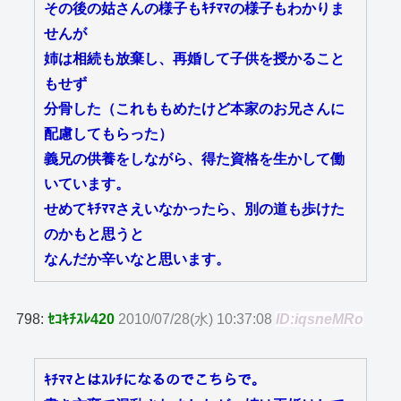
その後の姑さんの様子もｷﾁﾏﾏの様子もわかりま
せんが
姉は相続も放棄し、再婚して子供を授かること
もせず
分骨した（これももめたけど本家のお兄さんに
配慮してもらった）
義兄の供養をしながら、得た資格を生かして働
いています。
せめてｷﾁﾏﾏさえいなかったら、別の道も歩けた
のかもと思うと
なんだか辛いなと思います。
798:
ｾｺｷﾁｽﾚ420
2010/07/28(水) 10:37:08
ID:iqsneMRo
ｷﾁﾏﾏとはｽﾚﾁになるのでこちらで。