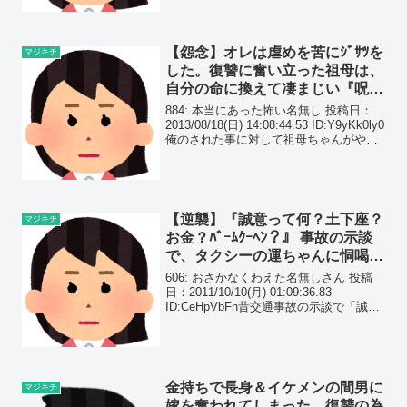
約者を棄ててきた。解決したので投下。
身バレしない程度にフェイクをいれる...
【怨念】オレは虐めを苦にｼﾞｻﾂを
マジキチ
した。復讐に奮い立った祖母は、
自分の命に換えて凄まじい『呪
い』を…霊媒師も除霊を断る程
884: 本当にあった怖い名無し 投稿日：
で…
2013/08/18(日) 14:08:44.53 ID:Y9yKk0ly0
俺のされた事に対して祖母ちゃんがやっ
たと思われる復讐なんですけどいいです
か？後、何かオカルトっぽいけどここで
話しても大丈夫...
【逆襲】『誠意って何？土下座？
マジキチ
お金？ﾊﾞｰﾑｸｰﾍﾝ？』 事故の示談
で、タクシーの運ちゃんに恫喝さ
れたので、からかってみたｗｗ
606: おさかなくわえた名無しさん 投稿
日：2011/10/10(月) 01:09:36.83
ID:CeHpVbFn昔交通事故の示談で「誠意
を見せろや！」とすごむタクシーの運転
手が居たよ。 はなからレコーダーを回し
てた俺。
金持ちで長身＆イケメンの間男に
マジキチ
嫁を奪われてしまった。復讐の為