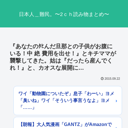
日本人＿難民。〜2ｃｈ読み物まとめ〜
『あなたのﾀﾋんだ旦那との子供がお腹に
いる！中 絶 費用を出せ！』とキチママが
襲撃してきた。姑は『だったら産んでく
れ！』と、カオスな展開に…
2015.09.22
ワイ「動物園についたぞ」息子「わーい」ヨメ
「臭いね」ワイ「そういう事言うなよ」ヨメ
「……」
【朗報】大人気漫画「GANTZ」がAmazonで