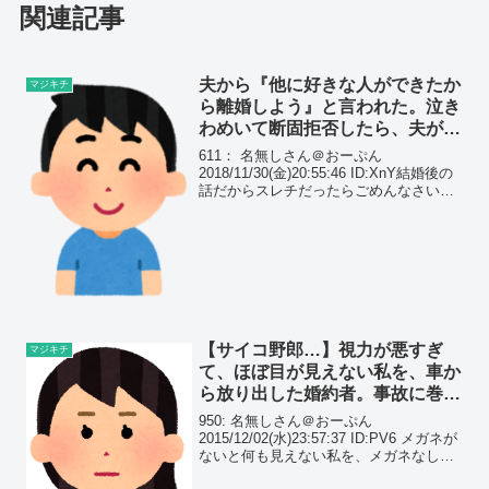
関連記事
夫から『他に好きな人ができたか
マジキチ
ら離婚しよう』と言われた。泣き
わめいて断固拒否したら、夫がニ
ヤっと嫌らしく笑った…
611： 名無しさん＠おーぷん
2018/11/30(金)20:55:46 ID:XnY結婚後の
話だからスレチだったらごめんなさいこ
の人がいないと生きていけないってくら
い愛してた人がいた結婚して数年経って
も愛は消える兆しがなくて、一生この
ま...
【サイコ野郎…】視力が悪すぎ
マジキチ
て、ほぼ目が見えない私を、車か
ら放り出した婚約者。事故に巻き
込まれ、ｹｰｻﾂも出動する大騒ぎ
950: 名無しさん＠おーぷん
に…
2015/12/02(水)23:57:37 ID:PV6 メガネが
ないと何も見えない私を、メガネなしで
ドライブ中の車から放り出してくれた婚