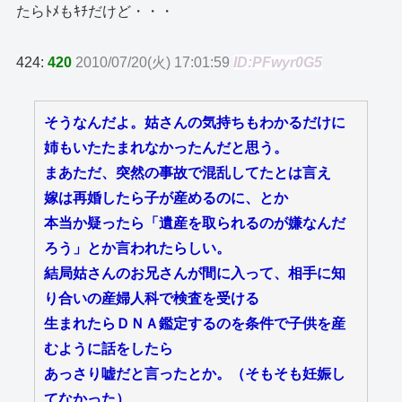
たらﾄﾒもｷﾁだけど・・・
424:
420
2010/07/20(火) 17:01:59
ID:PFwyr0G5
そうなんだよ。姑さんの気持ちもわかるだけに
姉もいたたまれなかったんだと思う。
まあただ、突然の事故で混乱してたとは言え
嫁は再婚したら子が産めるのに、とか
本当か疑ったら「遺産を取られるのが嫌なんだ
ろう」とか言われたらしい。
結局姑さんのお兄さんが間に入って、相手に知
り合いの産婦人科で検査を受ける
生まれたらＤＮＡ鑑定するのを条件で子供を産
むように話をしたら
あっさり嘘だと言ったとか。（そもそも妊娠し
てなかった）