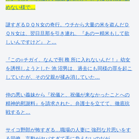
めない様で…
謎すぎるＤＱＮ女の奇行。ウチから大量の米を盗んだＤ
ＱＮ女は、翌日旦那を引き連れ、『あのー精米もして欲
しいんですけど』 と…
『この○チガイ、なんで刑 務 所に入れないんだ！』幼女
を誘拐しようとした 池 沼男は、過去にも同様の罪を起こ
していたが、その父親が揉み消していた…
仲の悪い義妹から『祝儀と、祝儀が来なかったことへの
精神的慰謝料』を請求された。弁護士を立てて、徹底抗
戦すると…
サイコ野郎が怖すぎる…職場の人妻に 強烈な片思いをす
る同僚。言動がヤバすぎて手に負えないのだが…