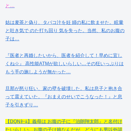
と…
姑は麦茶と偽り、タバコ汁を妊 婦の私に飲ませた。眩暈
と吐き気で のた打ち回り 気を失った。当然、私のお腹の
子は…
『医者と再婚したいから、医者を紹介して！早めに宜し
くね☆』 高性能ATMが欲しいらしい…その狂いっぷりは
もう手の施しようが無かった…
旦那が怒り狂い、家の壁を破壊した。私は息子と抱き合
って震えていた。『おまえのせいでこうなった！』と息
子を引きずり…
【DQNﾈｰﾑ】義母は お腹の子に『治朗翔太郎』と名付け
たいらしい…お腹の子は娘なんだが、どうにも男以外認