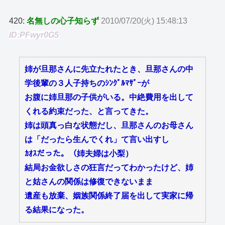
420:
名無しの心子知らず
2010/07/20(火) 15:48:13
ID:PFwyr0G5
姉が旦那さんに先立たれたとき、旦那さんの中
学後輩の３人子持ちのｼﾝｸﾞﾙﾏｻﾞｰが
お腹に姉旦那の子供がいる。中絶費用を出して
くれる約束だった、と言ってきた。
姉は頭真っ白な状態だし、旦那さんのお母さん
は「だったら生んでくれ」て言い出すし
ｶｵｽだった。（姉夫婦は小梨）
結局お金欲しさの狂言だってわかったけど、姉
と姑さんの関係は修復できないまま
遺産も放棄、姻族関係終了届を出して実家に帰
る結果になった。