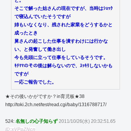
と。
そこで解った姑さんの現在ですが、当時はｼｮｯｸ
で寝込んでいたそうですが
姉もいなくなり、残された家業をどうするかと
成ったとき
舅さんの起こした仕事を潰すわけには行かな
い、と発奮して働き出し
今も先頭に立って仕事をしているそうです。
ｷﾁﾏﾏのその後は解らないので、ｽｯｷﾘしないかも
ですが
一応ご報告でした。
★その後いかがですか？in育児板★38
http://toki.2ch.net/test/read.cgi/baby/1316788717/
524:
名無しの心子知らず
2011/10/26(水) 20:32:51.65
ID:xVPpZNcn