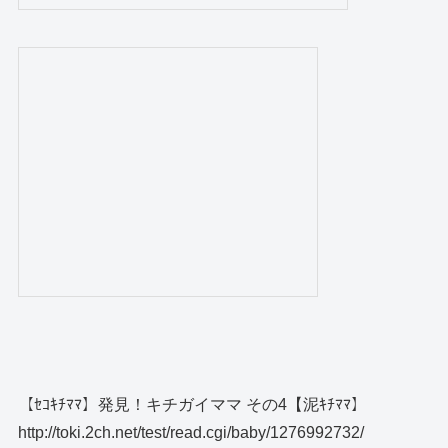
【ｾｺｷﾁﾏﾏ】発見！キチガイママ その4【泥ｷﾁﾏﾏ】
http://toki.2ch.net/test/read.cgi/baby/1276992732/