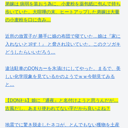
弟嫁は 病弱を装おう為に、小麦粉を薬包紙に包んで持ち
歩いていた。大喧嘩の末、ヒートアップした弟嫁は大量
の小麦粉を口に含み…
近所の放置子が 勝手に娘の布団で寝ていた…娘は『家に
入れないとｺﾛす！』 と脅され泣いていた。このクソガキ
どうしたらいいだろう…
違法駐車のDQNカーを氷漬けにしてやった。まるで、美
しい化学現象を見ているかのようでｗｗ今朝見てみる
と…
【DQNﾈｰﾑ】娘に『通夜』と名付けようと思うんだが…
古風だし、あまり使われてない字だから良いよね？
地震でに驚き脱走したネコが、とんでもない獲物を土産