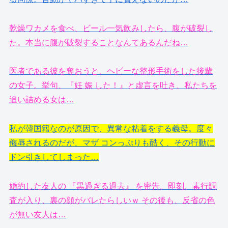
乾燥ワカメを食べ、ビール一気飲みしたら、腹が破裂し
た。本当に腹が破裂することなんてあるんだね…
医者である彼を奪おうと、ヘビーな整形手術をした後輩
の女子。挙句、『妊 娠 した！』と虚言を吐き、私たちを
追い詰める女は…
私が韓国籍なのが原因で、異常な粘着をする義母。度々
侮辱されるのだが、マザ コンっぷりも酷く、その行動に
ドン引きしてしまった…
婚約した友人の 『黒過ぎる過去』 を密告。即刻、素行調
査が入り、裏の顔がバレたらしいｗ その後も、反省の色
が無い友人は…