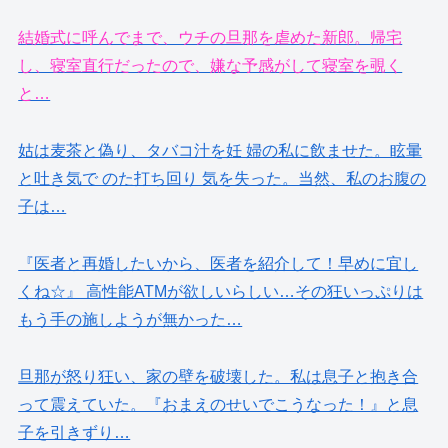
結婚式に呼んでまで、ウチの旦那を虐めた新郎。帰宅
し、寝室直行だったので、嫌な予感がして寝室を覗く
と…
姑は麦茶と偽り、タバコ汁を妊 婦の私に飲ませた。眩暈
と吐き気で のた打ち回り 気を失った。当然、私のお腹の
子は…
『医者と再婚したいから、医者を紹介して！早めに宜し
くね☆』 高性能ATMが欲しいらしい…その狂いっぷりは
もう手の施しようが無かった…
旦那が怒り狂い、家の壁を破壊した。私は息子と抱き合
って震えていた。『おまえのせいでこうなった！』と息
子を引きずり…