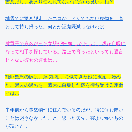
古風だし、あまり使われてない字だから良いよね？
地震でに驚き脱走したネコが、とんでもない獲物を土産
として持ち帰った。何とか証拠隠滅しなければ…
放置子で有名だった女児が妊 娠 したらしく、親が血眼に
なって相手を探している。路上で育ったといっても過言
じゃない彼女の運命は…
托卵疑惑の嫁は、浮 気 相手に似てきた娘に嫉妬し始め
た。過去の過ちを、盛大に自爆した嫁を待ち受ける運命
とは…
半年前から事故物件に住んでいるのだが、特に何も怖い
ことは起きなかった。と、思った矢先、霊より怖いもの
が現れた…