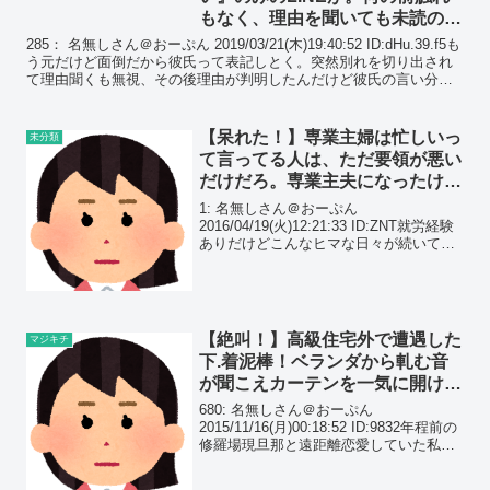
もなく、理由を聞いても未読のま
まで…後日、問い詰めると…
285： 名無しさん＠おーぷん 2019/03/21(木)19:40:52 ID:dHu.39.f5も
う元だけど面倒だから彼氏って表記しとく。突然別れを切り出され
て理由聞くも無視、その後理由が判明したんだけど彼氏の言い分が
本当に意味不明だっ...
【呆れた！】専業主婦は忙しいっ
未分類
て言ってる人は、ただ要領が悪い
だけだろ。専業主夫になったけ
ど、あまりに楽すぎてビビって
1: 名無しさん＠おーぷん
る…
2016/04/19(火)12:21:33 ID:ZNT就労経験
ありだけどこんなヒマな日々が続いて文
句垂れる主婦に驚き2: 名無しさん＠おー
ぷん 2016/04/19(火)12:22:19 ID:ZNTこれ
が忙し...
【絶叫！】高級住宅外で遭遇した
マジキチ
下.着泥棒！ベランダから軋む音
が聞こえカーテンを一気に開ける
と、ウ●コ座りをした○○が…
680: 名無しさん＠おーぷん
2015/11/16(月)00:18:52 ID:9832年程前の
修羅場現旦那と遠距離恋愛していた私は
結婚するにあたり、関東から大阪に引っ
越した。大阪は治安が悪い！というイメ