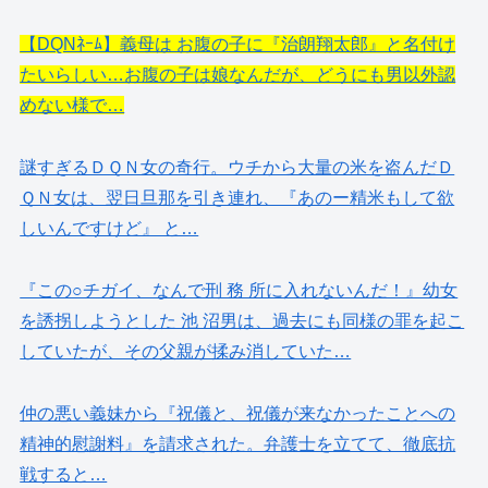
【DQNﾈｰﾑ】義母は お腹の子に『治朗翔太郎』と名付け
たいらしい…お腹の子は娘なんだが、どうにも男以外認
めない様で…
謎すぎるＤＱＮ女の奇行。ウチから大量の米を盗んだＤ
ＱＮ女は、翌日旦那を引き連れ、『あのー精米もして欲
しいんですけど』 と…
『この○チガイ、なんで刑 務 所に入れないんだ！』幼女
を誘拐しようとした 池 沼男は、過去にも同様の罪を起こ
していたが、その父親が揉み消していた…
仲の悪い義妹から『祝儀と、祝儀が来なかったことへの
精神的慰謝料』を請求された。弁護士を立てて、徹底抗
戦すると…