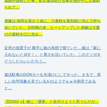
成績が逆転した事。私を蔑み続ける事を我が子にも責め
られて…
弟嫁は 病弱を装おう為に、小麦粉を薬包紙に包んで持ち
歩いていた。大喧嘩の末、ヒートアップした弟嫁は大量
の小麦粉を口に含み…
近所の放置子が 勝手に娘の布団で寝ていた…娘は『家に
入れないとｺﾛす！』 と脅され泣いていた。このクソガキ
どうしたらいいだろう…
違法駐車のDQNカーを氷漬けにしてやった。まるで、美
しい化学現象を見ているかのようでｗｗ今朝見てみる
と…
【DQNﾈｰﾑ】娘に『通夜』と名付けようと思うんだが…