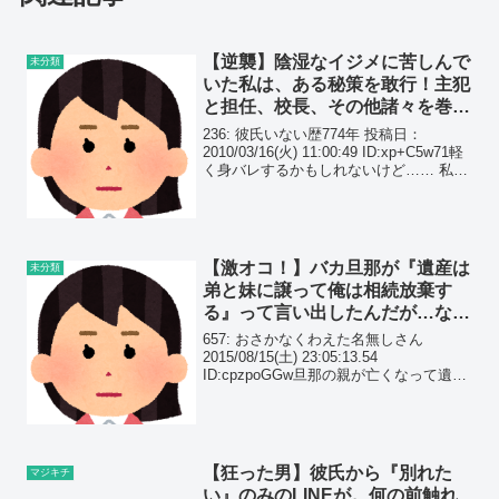
【逆襲】陰湿なイジメに苦しんで
未分類
いた私は、ある秘策を敢行！主犯
と担任、校長、その他諸々を巻き
込んで大騒ぎに…
236: 彼氏いない歴774年 投稿日：
2010/03/16(火) 11:00:49 ID:xp+C5w71軽
く身バレするかもしれないけど…… 私、
中学時代にイジメにあって、担任も助け
てくれなかった。
【激オコ！】バカ旦那が『遺産は
未分類
弟と妹に譲って俺は相続放棄す
る』って言い出したんだが…なん
で長男の旦那が放棄するんだよ！
657: おさかなくわえた名無しさん
2015/08/15(土) 23:05:13.54
ID:cpzpoGGw旦那の親が亡くなって遺産
相続の話が出たけど馬鹿旦那が遺産は弟
妹にゆずって相続放棄すると言い出して
るなんで長男の旦那が相続放棄する...
【狂った男】彼氏から『別れた
マジキチ
い』のみのLINEが。何の前触れ