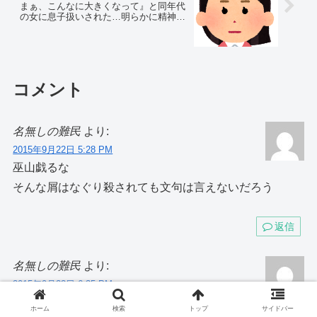
まぁ、こんなに大きくなって』と同年代
の女に息子扱いされた…明らかに精神を
病んでいる女は…
コメント
名無しの難民
より:
2015年9月22日 5:28 PM
巫山戯るな
そんな屑はなぐり殺されても文句は言えないだろう
返信
名無しの難民
より:
2015年9月22日 6:35 PM
今の時代任意保険入らないやつって頭おかしいの
ホーム
検索
トップ
サイドバー