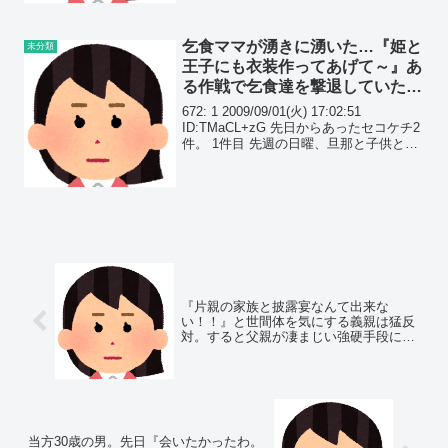
ージが強く(大阪の方すみません)住...
乞食ママが湧きに湧いた…『姫と
未分類
王子にも衣装作ってあげて～』あ
る作戦で乞食達を撃退していたの
だが、事件は起きた…
672: 1 2009/09/01(火) 17:02:51
ID:TMaCL+zG 先日からあったセコケチ2
件。 1件目 先週の日曜、旦那と子供と連
れ立って近所の大型スーパーに買い物に
行ったときのこと。
『片親の家族と披露宴なんて出来な
い！！』と世間体を気にする義親は猛反
対。すると父親が凄まじい強硬手段に出
た…
当方30歳の男。先日『会いたかったわ。