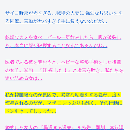
サイコ野郎が怖すぎる…職場の人妻に 強烈な片思いをす
る同僚。言動がヤバすぎて手に負えないのだが…
乾燥ワカメを食べ、ビール一気飲みしたら、腹が破裂し
た。本当に腹が破裂することなんてあるんだね…
医者である彼を奪おうと、ヘビーな整形手術をした後輩
の女子。挙句、『妊 娠 した！』と虚言を吐き、私たちを
追い詰める女は…
私が韓国籍なのが原因で、異常な粘着をする義母。度々
侮辱されるのだが、マザ コンっぷりも酷く、その行動に
ドン引きしてしまった…
婚約した友人の 『黒過ぎる過去』 を密告。即刻、素行調