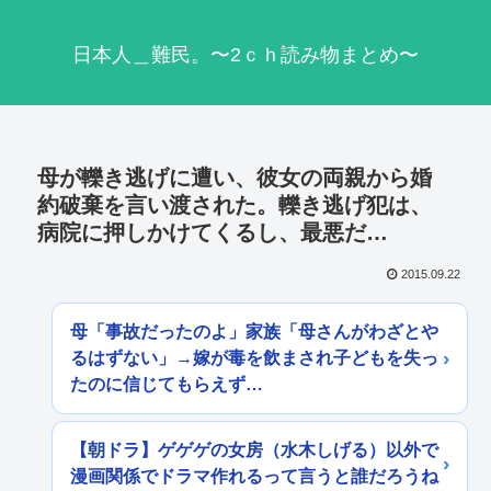
日本人＿難民。〜2ｃｈ読み物まとめ〜
母が轢き逃げに遭い、彼女の両親から婚
約破棄を言い渡された。轢き逃げ犯は、
病院に押しかけてくるし、最悪だ…
2015.09.22
母「事故だったのよ」家族「母さんがわざとや
るはずない」→嫁が毒を飲まされ子どもを失っ
たのに信じてもらえず…
【朝ドラ】ゲゲゲの女房（水木しげる）以外で
漫画関係でドラマ作れるって言うと誰だろうね