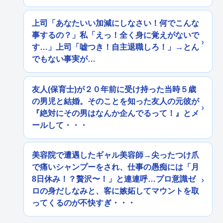
上司「あなたいい加減にしなさい！何でこんな
事するの？」私「えっ！全く身に覚えがないで
す…」上司「嘘つき！自主退職しろ！」→とん
でもない事実が…
友人(保育士)が２０年前に受け持った当時５歳
の男児と結婚。そのことを知った友人の元彼が
『絶対にその男はなんか企んでるって！』とメ
ールして・・・
美容院で遭遇したギャル美容師→尖ったつけ爪
で痛いシャンプーをされ、仕事の愚痴には「月
8日休み！？贅沢〜！」と連連呼…プロ意識ゼ
ロの身だしなみと、客に嫉妬してマウントを取
ってくるのが不快すぎ・・・