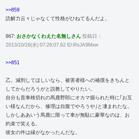
>>859
読解力云々じゃなくて性格がひねてるんだよ。
867:
おさかなくわえた名無しさん
投稿日：
2013/10/16(水) 07:26:07.62 ID:RsJA9Mxw
>>851
乙。減刑してほしいなら、被害者様への補償をきちんと
してからだろうがと説教してやりたい。
自分も昔車検切れの馬鹿野郎にオカマ掘られた時に｢お互
い様なんだから、修理は自腹でやろうや｣と凄まれたな。
しかしああいう馬鹿に限って車が無駄に豪華なのは、お
約束で笑える。
彼女の件は縁がなかったんだな。