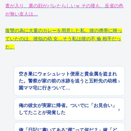
査が入り、裏の顔がバレたらしいｗ その後も、反省の色
が無い友人は…
復讐の為に大量のカレーを用意した私。彼の携帯に映っ
ていたのは、彼似の幼 女…そう私は彼の不 倫 相手だっ
た。
空き巣にウォシュレット便座と貴金属を盗まれ
た。警察が家の前の水跡を追うと五軒先の幼稚
園ママ宅に行きついて…
俺の彼女が実家に帰省。ついでに「お見合い」
してたことが発覚した
俺「日記に書いてある“檻”って何だ？」嫁「ど