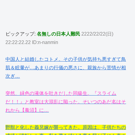
ピックアップ:
名無しの日本人難民
2222/22/22(日)
22:22:22.22 ID:n-nanmin
中国人と結婚したコトメ。その子供が気持ち悪すぎて鳥
肌＆眩暈が…あまりの行儀の悪さに、親族から苦情が相
次ぎ…
突然、緑色の液体を吐きだした同級生。『スライム
だ！！』と教室は大混乱に陥った。そいつのあだ名はそ
れから【毒沼】に…
野獣と化した義兄嫁が襲ってきた。原因は、子供たちの