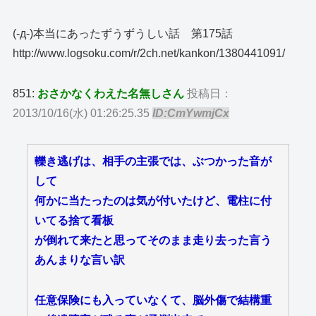
(-д-)本当にあったずうずうしい話 第175話
http://www.logsoku.com/r/2ch.net/kankon/1380441091/
851:
おさかなくわえた名無しさん
投稿日：
2013/10/16(水) 01:26:25.35
ID:CmYwmjCx
轢き逃げは、相手の主張では、ぶつかった音が
して
何かに当たったのは気が付いたけど、電柱に付
いてる捨て看板
が倒れて来たと思ってそのまま走り去った言う
あんまりな言い訳
任意保険にも入っていなくて、脳外傷で結構重