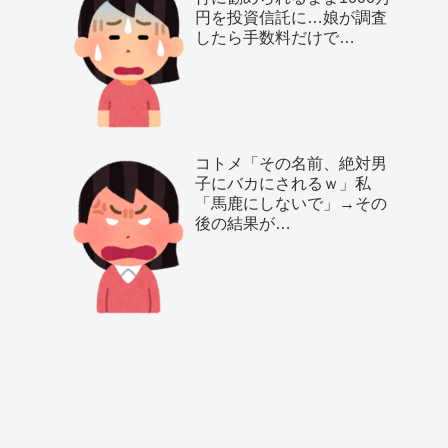
円を投資信託に…娘が調査
したら手数料だけで…
コトメ「その名前、絶対男
子にバカにされるｗ」私
「馬鹿にしないで」→その
後の結果が…