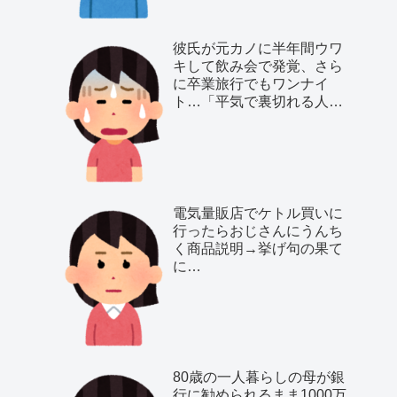
彼氏が元カノに半年間ウワ
キして飲み会で発覚、さら
に卒業旅行でもワンナイ
ト…「平気で裏切れる人種
だ」と気付いた私は…
電気量販店でケトル買いに
行ったらおじさんにうんち
く商品説明→挙げ句の果て
に…
80歳の一人暮らしの母が銀
行に勧められるまま1000万