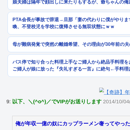
娘夫婦は隔年で顔出しに来たりもするが、爺ちゃんの俺
PTA会長が事故で辞退→旦那「妻の代わりに僕がやりま
喚、不登校児を学校に復帰させる無双状態にｗｗ
母が難病発覚で突然の離婚希望、その理由が30年前の夫
バス停で知り合った料理上手なご婦人から絶品手料理を
ご婦人が娘に放った『失礼すぎる一言』に絶句←手料理
9:
以下、＼(^o^)／でVIPがお送りします
2014/10/04
俺が年収一億の奴にカップラーメン奢ってやっ