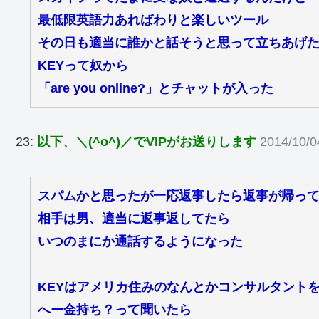
最低限英語力あればわりと楽しいツール
その日も適当に誰かと話そうと思って立ちあげ
KEYって奴から
「are you online?」とチャットが入った
23:
以下、＼(^o^)／でVIPがお送りします
2014/10/0
スパムかと思ったが一応返事したら返事が帰っ
相手は男、適当に返事返してたら
いつのまにか通話するようになった
KEYはアメリカ住みのなんとかコンサルタント
へー金持ち？って聞いたら