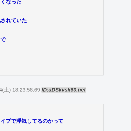
なくなった
ら
記されていた
とで
4(土) 18:23:58.69
ID:aDSkvsk60.net
カイプで浮気してるのかって