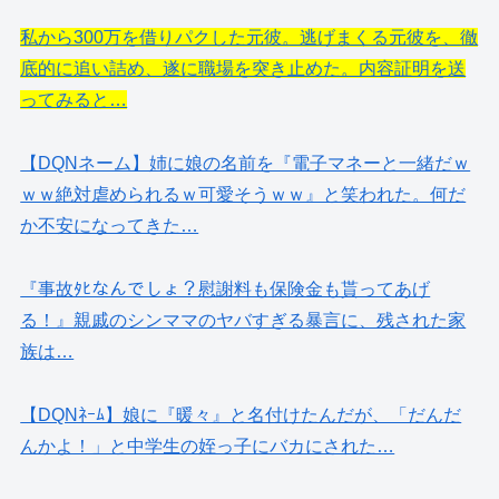
私から300万を借りパクした元彼。逃げまくる元彼を、徹
底的に追い詰め、遂に職場を突き止めた。内容証明を送
ってみると…
【DQNネーム】姉に娘の名前を『電子マネーと一緒だｗ
ｗｗ絶対虐められるｗ可愛そうｗｗ』と笑われた。何だ
か不安になってきた…
『事故ﾀﾋなんでしょ？慰謝料も保険金も貰ってあげ
る！』親戚のシンママのヤバすぎる暴言に、残された家
族は…
【DQNﾈｰﾑ】娘に『暖々』と名付けたんだが、「だんだ
んかよ！」と中学生の姪っ子にバカにされた…