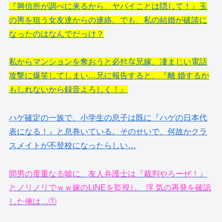
『興信所が調べに来るから、ヤバイことは隠して！』玉
の輿を狙う女友達からの連絡。でも、私の結婚が破談に
なったのはなんでだっけ？
私からマンションを奪おうと必ﾀﾋな兄嫁。凄まじい電話
攻撃に爆笑してしまい…兄に報告すると、『離 婚するか
もしれないから録音よろしく！』
ハゲ確定の一族で、小学生の息子は既に『ハゲの日本代
表になる！』と息巻いている。そのせいで、何故かクラ
スメイトが不登校になったらしい…
間男の度重なる嘘に、友人弁護士は『裁判やろーぜ！』
とノリノリでｗｗ嫁のLINEを監視し、浮 気の再発を確認
した俺は…①