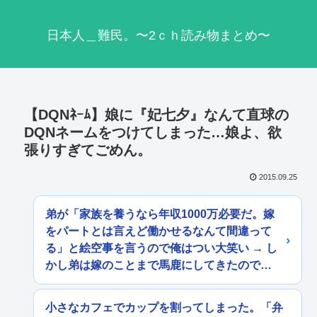
日本人＿難民。〜2ｃｈ読み物まとめ〜
【DQNﾈｰﾑ】娘に『妃七夕』なんて直球の
DQNネームをつけてしまった…娘よ、欲
張りすぎてごめん。
2015.09.25
弟が「家族を養うなら年収1000万必要だ。嫁
をパートとは言えど働かせるなんて間違って
る」と絵空事を言うので俺はつい大笑い → し
かし弟は嫁のことまで馬鹿にしてきたので…
小さなカフェでカップを割ってしまった。「弁