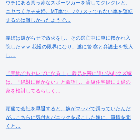
ウチにある真っ赤なスポーツカーを貸してクレクレと、
ニヤつくキチ夫婦。MT車で、パワステでもない車を運転
するのは難しかったようで…
義姉は嫌がらせで放火をし、その逃亡中に車に轢かれ入
院したｗｗ 我慢の限界になり、遂に警 察と弁護士を投入
し…
『意地でもセレブになる！』 義兄を鬱に追い込むクズ嫁
は、『絶対に働かない』と豪語し、高級住宅街に１億の
家を検討してるらしく…
頭痛で会社を早退すると、嫁がマッパで踊っていたんだ
が…こちらに気付きパニックを起こした嫁に、事情を聞
くと…