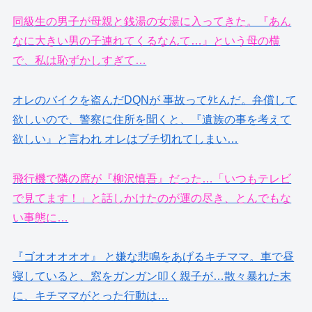
同級生の男子が母親と銭湯の女湯に入ってきた。『あん
なに大きい男の子連れてくるなんて…』という母の横
で、私は恥ずかしすぎて…
オレのバイクを盗んだDQNが 事故ってﾀﾋんだ。弁償して
欲しいので、警察に住所を聞くと、『遺族の事を考えて
欲しい』と言われ オレはブチ切れてしまい…
飛行機で隣の席が『柳沢慎吾』だった…「いつもテレビ
で見てます！」と話しかけたのが運の尽き、とんでもな
い事態に…
『ゴオオオオオ』 と嫌な悲鳴をあげるキチママ。車で昼
寝していると、窓をガンガン叩く親子が…散々暴れた末
に、キチママがとった行動は…