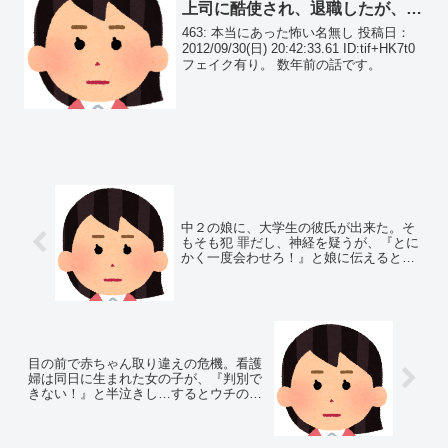
上司に酷使され、退職したが、あ
る現場で遭遇し、逆襲をした。
463: 本当にあった怖い名無し 投稿日：
2012/09/30(日) 20:42:33.61 ID:tif+HK7t0
フェイク有り。 数年前の話です。
中２の娘に、大学生の彼氏が出来た。そ
もそも犯 罪だし、神経を疑うが、『とに
かく一度会わせろ！』と娘に伝えると…
目の前で赤ちゃん取り違えの危機。看護
婦は同日に生まれた女の子が、『判別で
きない！』と半泣きし…するとウチの母
親は…