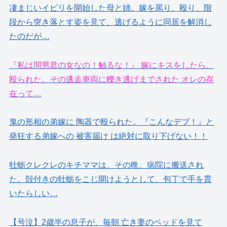
凄まじいイビリを開始した母と姉。嫁を罵り、殴り、階
段から突き落とす姿を見て、逃げるように同居を解消し
たのだが…
『私は間男君の女なの！触るな！』 嫁にキスをしたら、
殴られた。その逃走車両に轢き逃げまでされた オレの存
在って…
鬼の形相の弟嫁に 陶器で殴られた。『こんなデブ！』と
発狂する弟嫁への 被害届け は絶対に取り下げない！！
牡蛎クレクレのキチママは、その晩、病院に搬送され
た。殻付きの牡蛎をこじ開けようとして、包丁で手を貫
いたらしい…
【号泣】2歳半の息子が、毎朝 亡き妻のベッドを見て