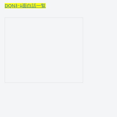
DQNﾈｰﾑ面白話一覧