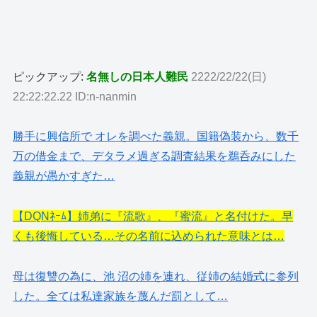
ピックアップ:
名無しの日本人難民
2222/22/22(日)
22:22:22.22 ID:n-nanmin
勝手に興信所で オレを調べた義親。国籍偽装から、数千
万の借金まで、デタラメ過ぎる調査結果を鵜呑みにした
義親が愚かすぎた…
【DQNﾈｰﾑ】姉弟に『流歌』、『蜜流』と名付けた。早
くも後悔している…その名前に込められた意味とは…
母は復讐の為に、池 沼の姉を連れ、従姉の結婚式に参列
した。全ては私達家族を蔑んだ罰として…