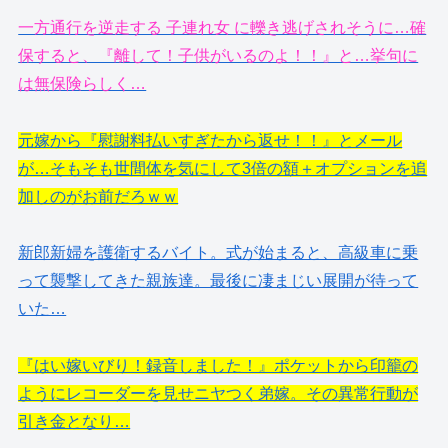
一方通行を逆走する 子連れ女 に轢き逃げされそうに…確
保すると、『離して！子供がいるのよ！！』と…挙句に
は無保険らしく…
元嫁から『慰謝料払いすぎたから返せ！！』とメール
が…そもそも世間体を気にして3倍の額＋オプションを追
加しのがお前だろｗｗ
新郎新婦を護衛するバイト。式が始まると、高級車に乗
って襲撃してきた親族達。最後に凄まじい展開が待って
いた…
『はい嫁いびり！録音しました！』ポケットから印籠の
ようにレコーダーを見せニヤつく弟嫁。その異常行動が
引き金となり…