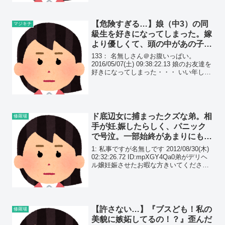
良くしているせい...
【危険すぎる…】娘（中3）の同
マジキチ
級生を好きになってしまった。嫁
より優しくて、頭の中があの子で
一杯。夏には海に連れていく予
133： 名無しさん＠お腹いっぱい。
定。水着姿を早く見たい…
2016/05/07(土) 09:38:22.13 娘のお友達を
好きになってしまった・・・ いい年して
恥ずかしいが、素直な気持ちだ。 頭の中
があの子のことでいっぱい。
ド底辺女に捕まったクズな弟。相
修羅場
手が妊.娠したらしく、パニック
で号泣。一部始終があまりにも酷
過ぎてｗｗ
1: 私事ですが名無しです 2012/08/30(木)
02:32:26.72 ID:mpXGY4Qa0弟がデリヘ
ル嬢妊娠させたお暇な方きいてくださ
い。
【許さない…】『ブスども！私の
修羅場
美貌に嫉妬してるの！？』歪んだ