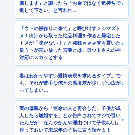
償します」と謝ったら「お金ではなく気持ちで
返して下さい」と言われ...
「ウトの飯作りに来て」と呼び出すメシマズト
メ！出汁から取った絶品料理を作ると帰宅した
トメが「味がない！」と発狂ｗｗｗ箸を置いた
良ウトが言い放った言葉とは←良ウトさんの神
対応にスカッとする
妻はわかりやすい愛情表現を求めるタイプ。で
も、それが苦手な俺との温度差が少しずつ広が
ってしまい…
実の母親から「運命の人と再会した、子供が成
人したら離婚する」とか告白されてマジで引い
たんだが！なんやかんや理由つけて子供4人も
作っておいて未成年の子供に言う話かよ！