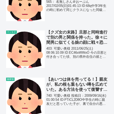
庭の事情を全く知らなかった…
565： 名無しさん＠おーぷん
2017/02/05(日)01:45:13 ID:68q中学3年生
の時に初めて同じクラスになった同級生
が、ヤクザの幹部の娘だった当然周囲は
知ってるけど、俺は病気で２～３月に1回
くらいしか出校できなくてボッチだ...
【クズ女の末路】旦那と同時進行
マジキチ
で別の男と関係を持った。徐々に
間男に似てくる娘の顔に戦々恐々
していると…
403: 可愛い奥様 2011/06/25(土)
08:06:10.09 ID:EC46oWWoO 今の旦那と
付き合ってた頃、別の県外在住の彼とも
二股同時進行でお付き合いしてました。
そのうち旦那の子供ができたので、県外
彼と別れて結婚・出産...
【あいつは体を売ってる！】親友
修羅場
が、私の根も葉もない噂を広めて
いた。ある方法を使って復讐する
と、立場が逆転し…
740: 可愛い奥様 投稿日：2009/09/16(水)
01:00:54 ID:PTiCL2D8O中学生の時に親
友だと思っていた子が、裏で自分の悪口
を言っていると知った。 しかも体を売っ
てるとかありえない内容だけど、普段仲