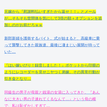
元嫁から『慰謝料払いすぎたから返せ！！』とメール
が…そもそも世間体を気にして3倍の額＋オプションを追
加しのがお前だろｗｗ
新郎新婦を護衛するバイト。式が始まると、高級車に乗
って襲撃してきた親族達。最後に凄まじい展開が待って
いた…
『はい嫁いびり！録音しました！』ポケットから印籠の
ようにレコーダーを見せニヤつく弟嫁。その異常行動が
引き金となり…
同級生の男子が母親と銭湯の女湯に入ってきた。『あん
なに大きい男の子連れてくるなんて…』という母の横
で、私は恥ずかしすぎて…