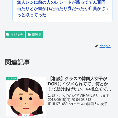
無人レジに前の人のレシートが残っててん百円
当たりとか書かれた当たり券だったが店員がさ
っと取ってった
マジキチ
修羅場
ricopin
関連記事
【相談】クラスの韓国人女子が
マジキチ
DQNにイジメられてて、何とか
して助けあげたい。中指立てて
『さっさと国に帰れよ！』と罵倒
1: 以下、＼(^o^)／でVIPがお送りします
してて…
2015/06/15(月) 20:04:05.613
ID:llLK71480.netクラスの韓国人の女子が
DQNにイジメられててなんとかして助け
あげたいんだが同じクラスに在日韓国人
の女子が...