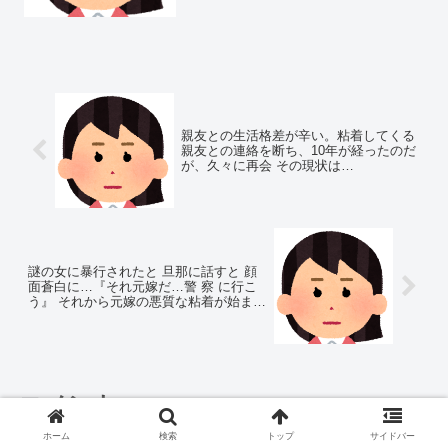
円も購入してた。暗証番号をいれないと
購入できない...
親友との生活格差が辛い。粘着してくる
親友との連絡を断ち、10年が経ったのだ
が、久々に再会 その現状は…
謎の女に暴行されたと 旦那に話すと 顔
面蒼白に…『それ元嫁だ…警 察 に行こ
う』 それから元嫁の悪質な粘着が始まっ
た…
コメント
ホーム
検索
トップ
サイドバー