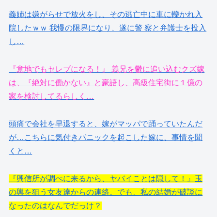
義姉は嫌がらせで放火をし、その逃亡中に車に轢かれ入
院したｗｗ 我慢の限界になり、遂に警 察と弁護士を投入
し…
『意地でもセレブになる！』 義兄を鬱に追い込むクズ嫁
は、『絶対に働かない』と豪語し、高級住宅街に１億の
家を検討してるらしく…
頭痛で会社を早退すると、嫁がマッパで踊っていたんだ
が…こちらに気付きパニックを起こした嫁に、事情を聞
くと…
『興信所が調べに来るから、ヤバイことは隠して！』玉
の輿を狙う女友達からの連絡。でも、私の結婚が破談に
なったのはなんでだっけ？