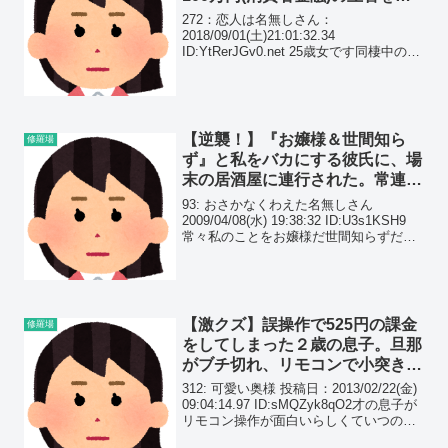
ており…
272：恋人は名無しさん：
2018/09/01(土)21:01:32.34
ID:YtRerJGv0.net 25歳女です同棲中の26
歳の彼氏に言いたいことが通じず困って
います価値観の違いなのか、他にいい言
い方があるかどうか教えて頂きたいで...
【逆襲！】『お嬢様＆世間知ら
修羅場
ず』と私をバカにする彼氏に、場
末の居酒屋に連行された。常連の
オッサン達に下ネタを振られまく
93: おさかなくわえた名無しさん
り…
2009/04/08(水) 19:38:32 ID:U3s1KSH9
常々私のことをお嬢様だ世間知らずだ天
然だと言っていた彼に「もっと世界を知
った方がいい」と言われ、場末の居酒屋
へ連行された。奥の席で初対面...
【激クズ】誤操作で525円の課金
修羅場
をしてしまった２歳の息子。旦那
がブチ切れ、リモコンで小突き始
めた…『オレの10日分の食費
312: 可愛い奥様 投稿日：2013/02/22(金)
を！！』
09:04:14.97 ID:sMQZyk8qO2才の息子が
リモコン操作が面白いらしくていつのま
にか光テレビでどーでもいい番組を525