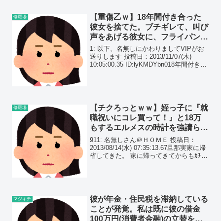
【重傷乙ｗ】18年間付き合った
修羅場
彼女を捨てた。ブチギレて、叫び
声をあげる彼女に、フライパンの
側面で殴られた…
1: 以下、名無しにかわりましてVIPがお
送りします 投稿日：2013/11/07(木)
10:05:00.35 ID:lyKMDYbn018年間付き合
った女に別れ話をした結果頭部裂傷で8針
縫って肋骨2本にひび入ったンゴ・・・・
ワロエナイ
【チクろっとｗｗ】姪っ子に『就
修羅場
職祝いにコレ買って！』と18万
もするエルメスの時計を強請られ
た。やんわり断ると、義弟嫁にブ
911: 名無しさん＠ＨＯＭＥ 投稿日：
チ切れられたんだが…
2013/08/14(水) 07:35:13.67旦那実家に帰
省してきた。 家に帰ってきてからもｶﾁﾑｶ
が治まらない。 旦那の姪っ子のＡちゃん
が就職内定したと聞いたので 「それはお
めでとう、今度お祝い...
彼が年金・住民税を滞納している
マジキチ
ことが発覚。私は既に彼の借金
100万円(消費者金融)の立替をし