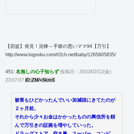
【窃盗】発見！泥棒～手癖の悪いママ94【万引】
http://www.logsoku.com/r/2ch.net/baby/1265605835/
451:
名無しの心子知らず
投稿日：2010/02/12(金)
23:07:07
ID:ZM/+5kmS
被害もひどかったんでいい加減頭にきてたのが
２ヶ月前。
それから少々お金はかかったものの興信所を頼
んで万引きの証拠を増やしていった。
ドラッグストア、空き巣、スーパー、コンビ