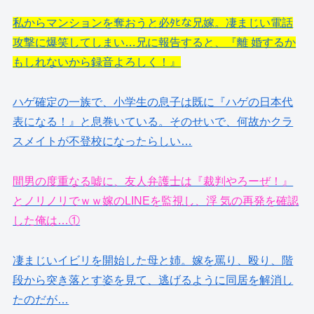
私からマンションを奪おうと必ﾀﾋな兄嫁。凄まじい電話
攻撃に爆笑してしまい…兄に報告すると、『離 婚するか
もしれないから録音よろしく！』
ハゲ確定の一族で、小学生の息子は既に『ハゲの日本代
表になる！』と息巻いている。そのせいで、何故かクラ
スメイトが不登校になったらしい…
間男の度重なる嘘に、友人弁護士は『裁判やろーぜ！』
とノリノリでｗｗ嫁のLINEを監視し、浮 気の再発を確認
した俺は…①
凄まじいイビリを開始した母と姉。嫁を罵り、殴り、階
段から突き落とす姿を見て、逃げるように同居を解消し
たのだが…