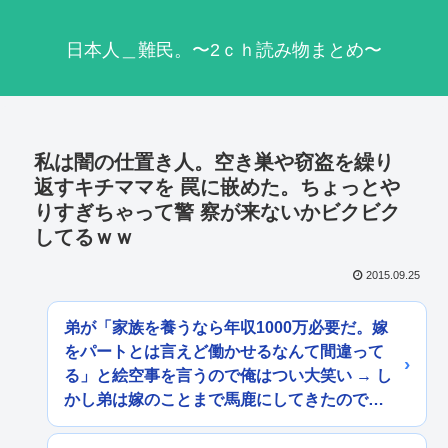
日本人＿難民。〜2ｃｈ読み物まとめ〜
私は闇の仕置き人。空き巣や窃盗を繰り
返すキチママを 罠に嵌めた。ちょっとや
りすぎちゃって警 察が来ないかビクビク
してるｗｗ
2015.09.25
弟が「家族を養うなら年収1000万必要だ。嫁
をパートとは言えど働かせるなんて間違って
る」と絵空事を言うので俺はつい大笑い → し
かし弟は嫁のことまで馬鹿にしてきたので…