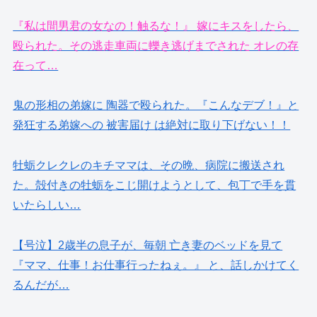
『私は間男君の女なの！触るな！』 嫁にキスをしたら、
殴られた。その逃走車両に轢き逃げまでされた オレの存
在って…
鬼の形相の弟嫁に 陶器で殴られた。『こんなデブ！』と
発狂する弟嫁への 被害届け は絶対に取り下げない！！
牡蛎クレクレのキチママは、その晩、病院に搬送され
た。殻付きの牡蛎をこじ開けようとして、包丁で手を貫
いたらしい…
【号泣】2歳半の息子が、毎朝 亡き妻のベッドを見て
『ママ、仕事！お仕事行ったねぇ。』 と、話しかけてく
るんだが…