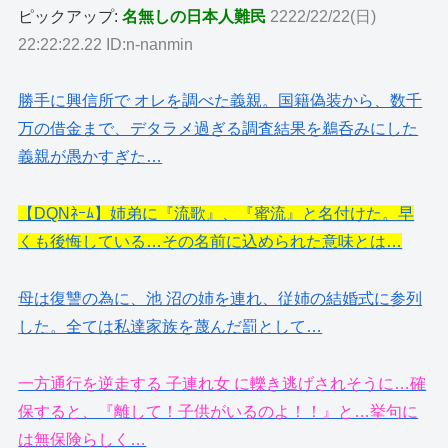
ピックアップ:
名無しの日本人難民
2222/22/22(日)
22:22:22.22 ID:n-nanmin
勝手に興信所で オレを調べた義親。国籍偽装から、数千
万の借金まで、デタラメ過ぎる調査結果を鵜呑みにした
義親が愚かすぎた…
【DQNﾈｰﾑ】姉弟に『流歌』、『蜜流』と名付けた。早
くも後悔している…その名前に込められた意味とは…
母は復讐の為に、池 沼の姉を連れ、従姉の結婚式に参列
した。全ては私達家族を蔑んだ罰として…
一方通行を逆走する 子連れ女 に轢き逃げされそうに…確
保すると、『離して！子供がいるのよ！！』と…挙句に
は無保険らしく…