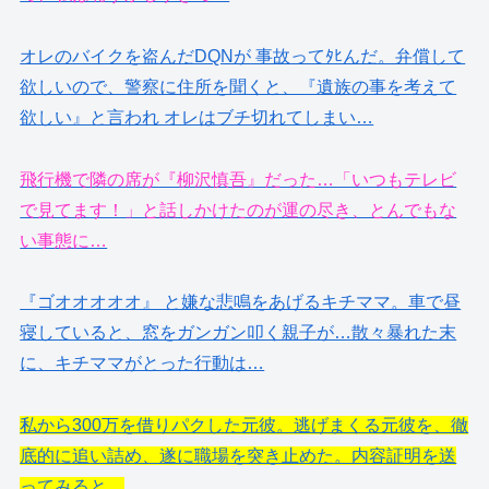
オレのバイクを盗んだDQNが 事故ってﾀﾋんだ。弁償して
欲しいので、警察に住所を聞くと、『遺族の事を考えて
欲しい』と言われ オレはブチ切れてしまい…
飛行機で隣の席が『柳沢慎吾』だった…「いつもテレビ
で見てます！」と話しかけたのが運の尽き、とんでもな
い事態に…
『ゴオオオオオ』 と嫌な悲鳴をあげるキチママ。車で昼
寝していると、窓をガンガン叩く親子が…散々暴れた末
に、キチママがとった行動は…
私から300万を借りパクした元彼。逃げまくる元彼を、徹
底的に追い詰め、遂に職場を突き止めた。内容証明を送
ってみると…