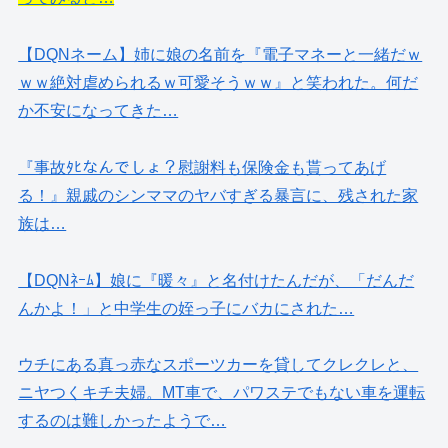
【DQNネーム】姉に娘の名前を『電子マネーと一緒だｗ
ｗｗ絶対虐められるｗ可愛そうｗｗ』と笑われた。何だ
か不安になってきた…
『事故ﾀﾋなんでしょ？慰謝料も保険金も貰ってあげ
る！』親戚のシンママのヤバすぎる暴言に、残された家
族は…
【DQNﾈｰﾑ】娘に『暖々』と名付けたんだが、「だんだ
んかよ！」と中学生の姪っ子にバカにされた…
ウチにある真っ赤なスポーツカーを貸してクレクレと、
ニヤつくキチ夫婦。MT車で、パワステでもない車を運転
するのは難しかったようで…