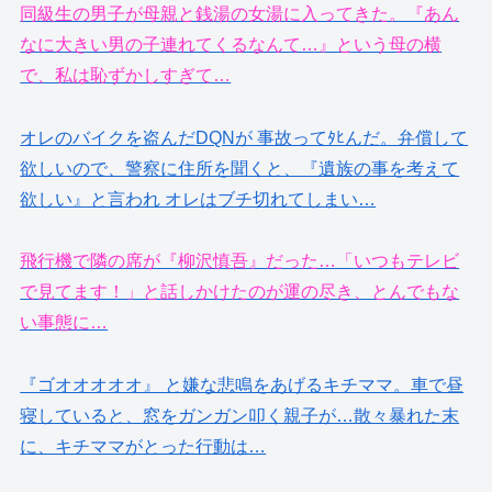
同級生の男子が母親と銭湯の女湯に入ってきた。『あん
なに大きい男の子連れてくるなんて…』という母の横
で、私は恥ずかしすぎて…
オレのバイクを盗んだDQNが 事故ってﾀﾋんだ。弁償して
欲しいので、警察に住所を聞くと、『遺族の事を考えて
欲しい』と言われ オレはブチ切れてしまい…
飛行機で隣の席が『柳沢慎吾』だった…「いつもテレビ
で見てます！」と話しかけたのが運の尽き、とんでもな
い事態に…
『ゴオオオオオ』 と嫌な悲鳴をあげるキチママ。車で昼
寝していると、窓をガンガン叩く親子が…散々暴れた末
に、キチママがとった行動は…