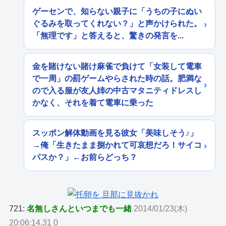
ゲーセンで、知らない親子に「うちの子にぬい
ぐるみを取ってくれない？」と声かけられた。
「無理です」と答えると、驚きの発言を...
金を賭けない賭け麻雀で負けて「女装して電車
で一周」の罰ゲームやらされた時の話。肥満な
ので入る服が友人姉の中古マタニティドレスし
かなく、それを着て電車に乗った
スッポン解体動画を見る彼女「美味しそう♪」
→俺「生きたまま捌かれて可哀想だろ！サイコ
パスか？」←お前らどっち？
721:
名無しさんといつまでも一緒
2014/01/23(木)
20:06:14.31 0