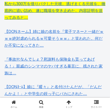
私から300万を借りパクした元彼。逃げまくる元彼を、徹
底的に追い詰め、遂に職場を突き止めた。内容証明を送
ってみると…
【DQNネーム】姉に娘の名前を『電子マネーと一緒だｗ
ｗｗ絶対虐められるｗ可愛そうｗｗ』と笑われた。何だ
か不安になってきた…
『事故ﾀﾋなんでしょ？慰謝料も保険金も貰ってあげ
る！』親戚のシンママのヤバすぎる暴言に、残された家
族は…
【DQNﾈｰﾑ】娘に『暖々』と名付けたんだが、「だんだ
んかよ！」と中学生の姪っ子にバカにされた…
ウチにある真っ赤なスポーツカーを貸してクレクレと、
ホーム
検索
トップ
サイドバー