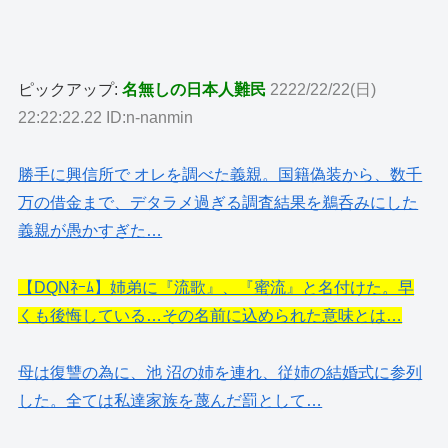
ピックアップ:
名無しの日本人難民
2222/22/22(日)
22:22:22.22 ID:n-nanmin
勝手に興信所で オレを調べた義親。国籍偽装から、数千
万の借金まで、デタラメ過ぎる調査結果を鵜呑みにした
義親が愚かすぎた…
【DQNﾈｰﾑ】姉弟に『流歌』、『蜜流』と名付けた。早
くも後悔している…その名前に込められた意味とは…
母は復讐の為に、池 沼の姉を連れ、従姉の結婚式に参列
した。全ては私達家族を蔑んだ罰として…