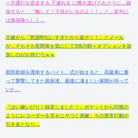
一方通行を逆走する 子連れ女 に轢き逃げされそうに…確
保すると、『離して！子供がいるのよ！！』と…挙句に
は無保険らしく…
元嫁から『慰謝料払いすぎたから返せ！！』とメール
が…そもそも世間体を気にして3倍の額＋オプションを追
加しのがお前だろｗｗ
新郎新婦を護衛するバイト。式が始まると、高級車に乗
って襲撃してきた親族達。最後に凄まじい展開が待って
いた…
『はい嫁いびり！録音しました！』ポケットから印籠の
ようにレコーダーを見せニヤつく弟嫁。その異常行動が
引き金となり…