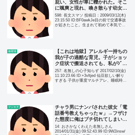
庇い、女性が車に轢かれた。そこ
に颯爽と現れ、喚き散らす幼女の
母親を目前に自分は無意識に…
598: 長文スマソ 投稿日：2009/03/12(木)
23:15:50 ID:BF0awkJe目の前で交通事故
が起きたこと。生まれて初めて本気で人
を殴ったこと。
【これは地獄】アレルギー持ちの
修羅場
我が子の過酷な育児。子がショッ
ク症状で搬送されても、私がｼﾞｻﾂ
しても旦那はスルーしつづけ…
257: 名無しの心子知らず 2017/02/10(金)
11:10:23.66 ID:+3vltjed 仙豆欲しい解り
すぎる 子供が重度マルチアレ、睡眠時間
が異常に短い、物凄く活発で繊細で拘り
強くて育てにくい、けど発達障害は否定
されてる ...
チャラ男にナンパされた彼女「電
マジキチ
話番号教えちゃったｗ」→フザけ
た態度に俺はブチ切れてしまい…
14: おさかなくわえた名無しさん
2014/01/31(金) 09:52:43.99 ID:9W2insw/