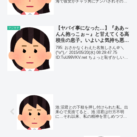
海で彼女がチャラ男にナンパされそのま
ま置いかれた俺が通りますよっと5年前く
らいの夏に彼女と海で海水浴に来てたん
だが俺が飲み物を買い...
【ヤバイ事になった…】『ああ～
マジキチ
んん抱っこぉ～』と甘えてくる高
校生の息子。いよいよ気持ち悪る
くなってきたんだが…
795: おさかなくわえた名無しさん＠＼
(^o^)／ 2015/05/20(水) 08:29:47.75
ID:TuU99VKV.net ちょっと恥ずかしい相
談なんですがお願いします。 体の弱い私
が出産をして、息子も私も入院生活が長
く 私が...
池 沼君との下校を押し付けられた私。出
来心で見捨てると、池 沼君は行方不明
に…それ以来、私の精神を苦しめつづ
け…