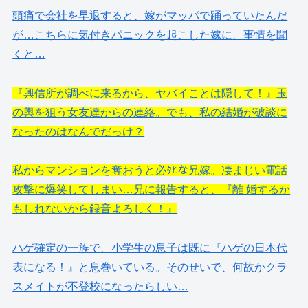
頭痛で会社を早退すると、嫁がマッパで踊っていたんだ
が…こちらに気付きパニックを起こした嫁に、事情を聞
くと…
『興信所が調べに来るから、ヤバイことは隠して！』玉
の輿を狙う女友達からの連絡。でも、私の結婚が破談に
なったのはなんでだっけ？
私からマンションを奪おうと必ﾀﾋな兄嫁。凄まじい電話
攻撃に爆笑してしまい…兄に報告すると、『離 婚するか
もしれないから録音よろしく！』
ハゲ確定の一族で、小学生の息子は既に『ハゲの日本代
表になる！』と息巻いている。そのせいで、何故かクラ
スメイトが不登校になったらしい…