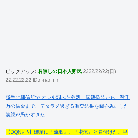
ピックアップ:
名無しの日本人難民
2222/22/22(日)
22:22:22.22 ID:n-nanmin
勝手に興信所で オレを調べた義親。国籍偽装から、数千
万の借金まで、デタラメ過ぎる調査結果を鵜呑みにした
義親が愚かすぎた…
【DQNﾈｰﾑ】姉弟に『流歌』、『蜜流』と名付けた。早