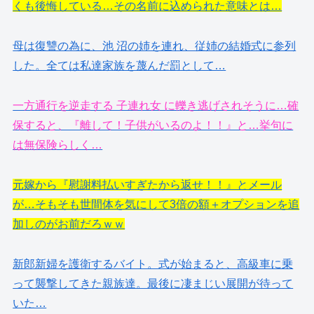
くも後悔している…その名前に込められた意味とは…
母は復讐の為に、池 沼の姉を連れ、従姉の結婚式に参列
した。全ては私達家族を蔑んだ罰として…
一方通行を逆走する 子連れ女 に轢き逃げされそうに…確
保すると、『離して！子供がいるのよ！！』と…挙句に
は無保険らしく…
元嫁から『慰謝料払いすぎたから返せ！！』とメール
が…そもそも世間体を気にして3倍の額＋オプションを追
加しのがお前だろｗｗ
新郎新婦を護衛するバイト。式が始まると、高級車に乗
って襲撃してきた親族達。最後に凄まじい展開が待って
いた…