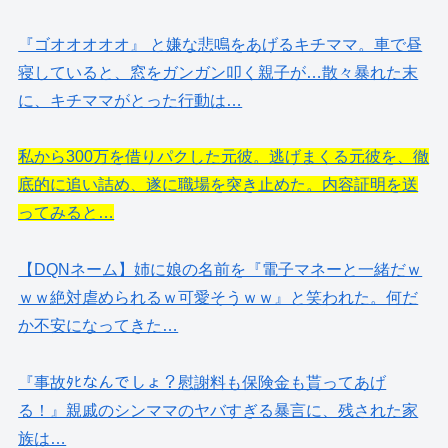
『ゴオオオオオ』 と嫌な悲鳴をあげるキチママ。車で昼
寝していると、窓をガンガン叩く親子が…散々暴れた末
に、キチママがとった行動は…
私から300万を借りパクした元彼。逃げまくる元彼を、徹
底的に追い詰め、遂に職場を突き止めた。内容証明を送
ってみると…
【DQNネーム】姉に娘の名前を『電子マネーと一緒だｗ
ｗｗ絶対虐められるｗ可愛そうｗｗ』と笑われた。何だ
か不安になってきた…
『事故ﾀﾋなんでしょ？慰謝料も保険金も貰ってあげ
る！』親戚のシンママのヤバすぎる暴言に、残された家
族は…