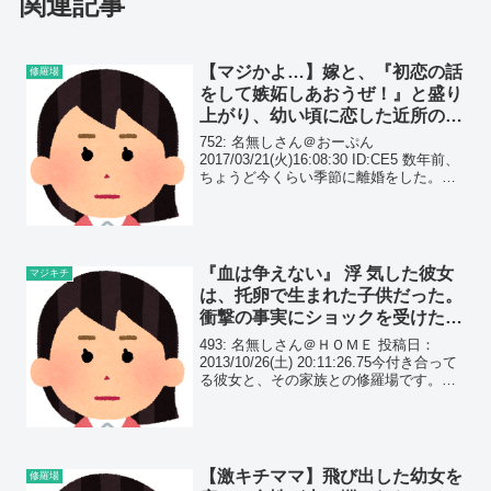
関連記事
【マジかよ…】嫁と、『初恋の話
修羅場
をして嫉妬しあおうぜ！』と盛り
上がり、幼い頃に恋した近所のお
姉さんの話をしたのだが…
752: 名無しさん＠おーぷん
2017/03/21(火)16:08:30 ID:CE5 数年前、
ちょうど今くらい季節に離婚をした。理
由は後述。まず……はるか昔おれが幼稚
園くらいの頃、初恋の相手の「近所のお
姉さん」がいた。その人は後に(たし...
『血は争えない』 浮 気した彼女
マジキチ
は、托卵で生まれた子供だった。
衝撃の事実にショックを受けた彼
女は…
493: 名無しさん＠ＨＯＭＥ 投稿日：
2013/10/26(土) 20:11:26.75今付き合って
る彼女と、その家族との修羅場です。彼
女とは2年ほどの付き合いです。
【激キチママ】飛び出した幼女を
修羅場