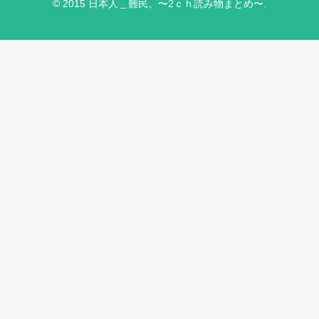
© 2015 日本人＿難民。〜2ｃｈ読み物まとめ〜.