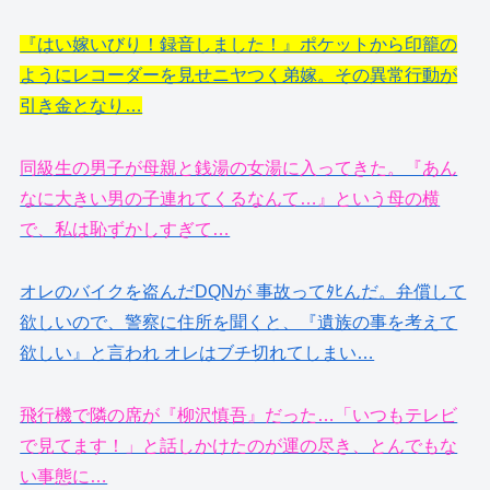
『はい嫁いびり！録音しました！』ポケットから印籠の
ようにレコーダーを見せニヤつく弟嫁。その異常行動が
引き金となり…
同級生の男子が母親と銭湯の女湯に入ってきた。『あん
なに大きい男の子連れてくるなんて…』という母の横
で、私は恥ずかしすぎて…
オレのバイクを盗んだDQNが 事故ってﾀﾋんだ。弁償して
欲しいので、警察に住所を聞くと、『遺族の事を考えて
欲しい』と言われ オレはブチ切れてしまい…
飛行機で隣の席が『柳沢慎吾』だった…「いつもテレビ
で見てます！」と話しかけたのが運の尽き、とんでもな
い事態に…