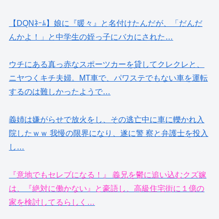
【DQNﾈｰﾑ】娘に『暖々』と名付けたんだが、「だんだ
んかよ！」と中学生の姪っ子にバカにされた…
ウチにある真っ赤なスポーツカーを貸してクレクレと、
ニヤつくキチ夫婦。MT車で、パワステでもない車を運転
するのは難しかったようで…
義姉は嫌がらせで放火をし、その逃亡中に車に轢かれ入
院したｗｗ 我慢の限界になり、遂に警 察と弁護士を投入
し…
『意地でもセレブになる！』 義兄を鬱に追い込むクズ嫁
は、『絶対に働かない』と豪語し、高級住宅街に１億の
家を検討してるらしく…