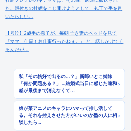
牡蛎クレクレのキチママは、その晩、病院に搬送され
た。殻付きの牡蛎をこじ開けようとして、包丁で手を貫
いたらしい…
【号泣】2歳半の息子が、毎朝 亡き妻のベッドを見て
『ママ、仕事！お仕事行ったねぇ。』 と、話しかけてく
るんだが…
私「その格好で出るの…？」新郎いとこ姉妹
「何か問題ある？」→結婚式当日に感じた違和
感が最後まで消えなくて…
娘が某アニメのキャラにハマって推し活して
る。それを控えさせた方がいいのか塾の人に相
談したら...