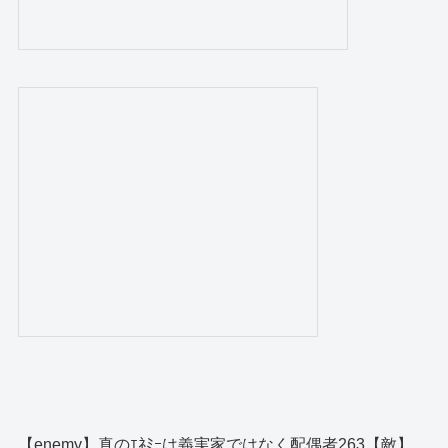
【enemy】真のｴﾈﾐｰは義実家ではなく配偶者263【敵】