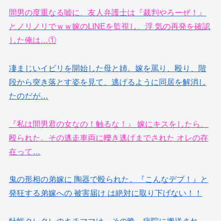
間男の度重なる嘘に、友人弁護士は『裁判やろーぜ！』
とノリノリでｗｗ嫁のLINEを監視し、浮 気の再発を確認
した俺は…①
凄まじいイビリを開始した母と姉。嫁を罵り、殴り、階
段から突き落とす姿を見て、逃げるように同居を解消し
たのだが…
『私は間男君の女なの！触るな！』 嫁にキスをしたら、
殴られた。その逃走車両に轢き逃げまでされた オレの存
在って…
鬼の形相の弟嫁に 陶器で殴られた。『こんなデブ！』と
発狂する弟嫁への 被害届け は絶対に取り下げない！！