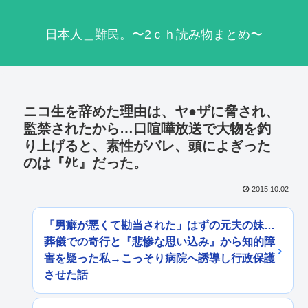
日本人＿難民。〜2ｃｈ読み物まとめ〜
ニコ生を辞めた理由は、ヤ●ザに脅され、
監禁されたから…口喧嘩放送で大物を釣
り上げると、素性がバレ、頭によぎった
のは『ﾀﾋ』だった。
2015.10.02
「男癖が悪くて勘当された」はずの元夫の妹…
葬儀での奇行と『悲惨な思い込み』から知的障
害を疑った私→こっそり病院へ誘導し行政保護
させた話