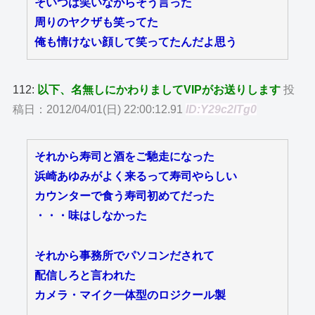
そいつは笑いながらそう言った
周りのヤクザも笑ってた
俺も情けない顔して笑ってたんだよ思う
112:
以下、名無しにかわりましてVIPがお送りします
投
稿日：2012/04/01(日) 22:00:12.91
ID:Y29c2lTg0
それから寿司と酒をご馳走になった
浜崎あゆみがよく来るって寿司やらしい
カウンターで食う寿司初めてだった
・・・味はしなかった
それから事務所でパソコンだされて
配信しろと言われた
カメラ・マイク一体型のロジクール製