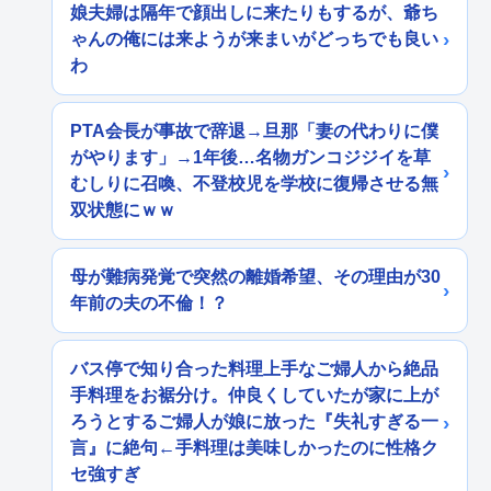
娘夫婦は隔年で顔出しに来たりもするが、爺ち
ゃんの俺には来ようが来まいがどっちでも良い
わ
PTA会長が事故で辞退→旦那「妻の代わりに僕
がやります」→1年後…名物ガンコジジイを草
むしりに召喚、不登校児を学校に復帰させる無
双状態にｗｗ
母が難病発覚で突然の離婚希望、その理由が30
年前の夫の不倫！？
バス停で知り合った料理上手なご婦人から絶品
手料理をお裾分け。仲良くしていたが家に上が
ろうとするご婦人が娘に放った『失礼すぎる一
言』に絶句←手料理は美味しかったのに性格ク
セ強すぎ