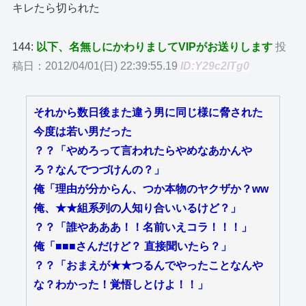
キレたら切られた
144:
以下、名無しにかわりましてVIPがお送りします
投
稿日：2012/04/01(日) 22:39:55.19
ID:Y29c2lTg0
それから数日後また違う男に同じ様に脅された
今度は若い男だった
？？「やめろって言われたらやめなあかんや
ろ？なんでつづけんの？」
俺「理由が分からん、つか本物のヤクザか？ww
俺、★★組系列の人知り合いいるけど？」
？？「誰やあああ！！名前いえコラ！！！」
俺「■■■さんだけど？ 直接聞いたら？」
？？「おまえが★★つるんでやったことなんや
な？わかった！覚悟しとけよ！！」