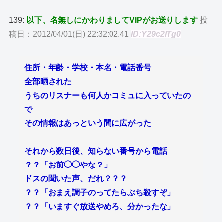
139:
以下、名無しにかわりましてVIPがお送りします
投
稿日：2012/04/01(日) 22:32:02.41
ID:Y29c2lTg0
住所・年齢・学校・本名・電話番号
全部晒された
うちのリスナーも何人かコミュに入っていたの
で
その情報はあっという間に広がった
それから数日後、知らない番号から電話
？？「お前◯◯やな？」
ドスの聞いた声、だれ？？？
？？「おまえ調子のってたらぶち殺すぞ」
？？「いますぐ放送やめろ、分かったな」