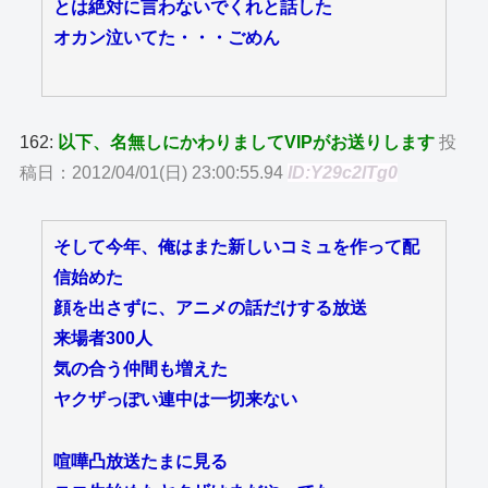
とは絶対に言わないでくれと話した
オカン泣いてた・・・ごめん
162:
以下、名無しにかわりましてVIPがお送りします
投
稿日：2012/04/01(日) 23:00:55.94
ID:Y29c2lTg0
そして今年、俺はまた新しいコミュを作って配
信始めた
顔を出さずに、アニメの話だけする放送
来場者300人
気の合う仲間も増えた
ヤクザっぽい連中は一切来ない
喧嘩凸放送たまに見る