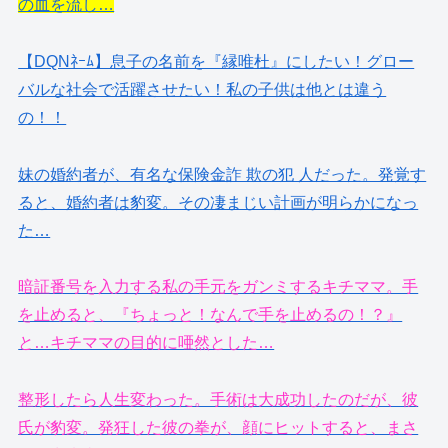
の血を流し…
【DQNﾈｰﾑ】息子の名前を『縁唯杜』にしたい！グロー
バルな社会で活躍させたい！私の子供は他とは違う
の！！
妹の婚約者が、有名な保険金詐 欺の犯 人だった。発覚す
ると、婚約者は豹変。その凄まじい計画が明らかになっ
た…
暗証番号を入力する私の手元をガンミするキチママ。手
を止めると、『ちょっと！なんで手を止めるの！？』
と…キチママの目的に唖然とした…
整形したら人生変わった。手術は大成功したのだが、彼
氏が豹変。発狂した彼の拳が、顔にヒットすると、まさ