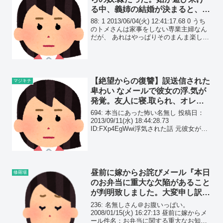
る中、義姉の結婚が決まると、状
況は急変した…
88: 1 2013/06/04(火) 12:41:17.68 0 うち
のトメさんは家事をしない専業主婦なん
だが、 あれはやっぱりそのまんま楽して
老後には向かえないね。 私は幼なじみと
結婚したので義実家の事も良く知ってい
る。 ウトさんは仕事...
【絶望からの復讐】誤送信された
マジキチ
卑わい なメールで彼女の浮.気が
発覚。友人に寝.取られ、オレは
『最高の仕返し』を実行した…
694: 本当にあった怖い名無し 投稿日：
2013/09/11(水) 18:44:28.73
ID:FXp4EgWwi浮気された話 元彼女が俺
の友人だったAと浮気
昼前に嫁からお詫びメール『本日
修羅場
のお弁当に重大な欠陥があること
が判明致しました。大変申し訳あ
りません』→弁当箱を開けてみる
236: 名無しさん＠お腹いっぱい。
と…
2008/01/15(火) 16:27:13 昼前に嫁からメ
ール件名：お弁当に関する重大なお知ら