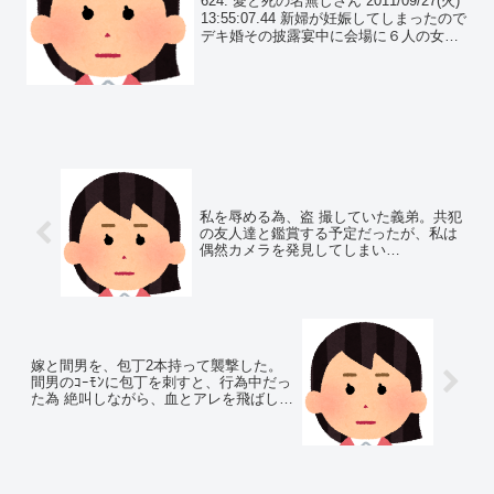
624: 愛と死の名無しさん 2011/09/27(火)
13:55:07.44 新婦が妊娠してしまったので
デキ婚その披露宴中に会場に６人の女性
が乱入
私を辱める為、盗 撮していた義弟。共犯
の友人達と鑑賞する予定だったが、私は
偶然カメラを発見してしまい…
嫁と間男を、包丁2本持って襲撃した。
間男のｺｰﾓﾝに包丁を刺すと、行為中だっ
た為 絶叫しながら、血とアレを飛ばして
きた。