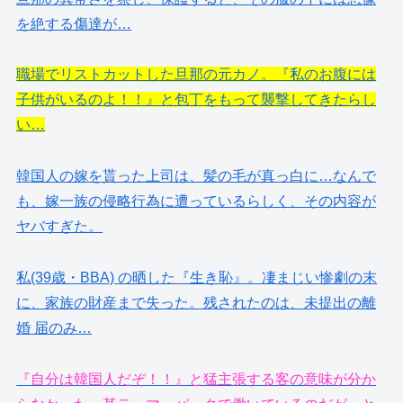
を絶する傷達が…
職場でリストカットした旦那の元カノ。『私のお腹には
子供がいるのよ！！』と包丁をもって襲撃してきたらし
い…
韓国人の嫁を貰った上司は、髪の毛が真っ白に…なんで
も、嫁一族の侵略行為に遭っているらしく、その内容が
ヤバすぎた。
私(39歳・BBA) の晒した『生き恥』。凄まじい惨劇の末
に、家族の財産まで失った。残されたのは、未提出の離
婚 届のみ…
『自分は韓国人だぞ！！』と猛主張する客の意味が分か