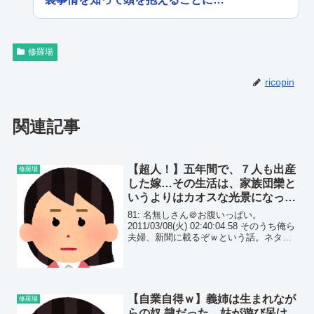
修羅場
ricopin
関連記事
【超人！】五年間で、７人も出産
修羅場
した嫁…その生活は、家族団欒と
いうよりはカオスな光景になって
いる。
81: 名無しさん＠お腹いっぱい。
2011/03/08(火) 02:40:04.58 そのうち俺ら
夫婦、新聞に載るぞｗという話。ネタだ
と思って読み飛ばされたし。 結婚して５
年以上、子供ができなかった。やること
は人一倍やってた。仕方なく不妊...
【自業自得ｗ】義姉は生まれなが
修羅場
らの奴.隷だった。姑が遊び呆け