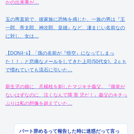
かの出来事が…
玉の輿直前で、彼家族に恐怖を感じた。一族の男は『王
一郎、帝太郎、神次郎、皇雄』など、凄まじい名前なの
に対し、女は…
【DQNﾈｰﾑ】「孫の名前が『悟空』になってしまっ
た！！」と悲痛なメールをしてきた上司(50代女)。2ｃｈ
で慣れていても流石に引いた…
新生児の娘に、爪楊枝を刺したマジキチ義父。『痛覚が
ないはずなのに、泣くなんて障 害 児だ！』義父のキチっ
ぷりは私の想像を超えていた…
パート辞めるって報告した時に迷惑だって言っ