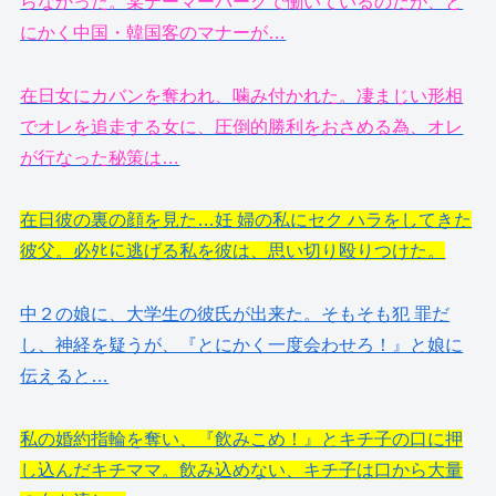
らなかった。某テーマーパークで働いているのだが、と
にかく中国・韓国客のマナーが…
在日女にカバンを奪われ、噛み付かれた。凄まじい形相
でオレを追走する女に、圧倒的勝利をおさめる為、オレ
が行なった秘策は…
在日彼の裏の顔を見た…妊 婦の私にセク ハラをしてきた
彼父。必ﾀﾋに逃げる私を彼は、思い切り殴りつけた。
中２の娘に、大学生の彼氏が出来た。そもそも犯 罪だ
し、神経を疑うが、『とにかく一度会わせろ！』と娘に
伝えると…
私の婚約指輪を奪い、『飲みこめ！』とキチ子の口に押
し込んだキチママ。飲み込めない、キチ子は口から大量