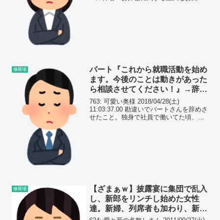
せ 本文：いつもお世話になっておりま
す。○○(嫁の名前)です。 早速で
すが、本日のお弁当に重大な欠...
パート『これから就職活動を始め
修羅場
ます。今後のことは動きがあった
ら相談させてください！』→辞め
ます宣言と勘違いして…
763: 可愛い奥様 2018/04/28(土)
11:03:37.00 勘違いでパートさんを辞めさ
せたこと。独身で社員で働いてた頃、パ
ートさんのシフト管理とかを担当してた
んだけど、パートさん(Aさん、20半ば)が
｢これから就職活動を始めま...
【ざまぁｗ】披露宴に集団で乱入
修羅場
し、新郎をリンチし始めた女性
達。新婦、列席者も加わり、新郎
を殴る蹴る！！実は新郎は…