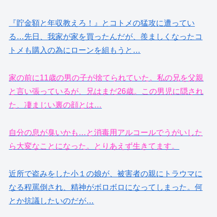
『貯金額と年収教えろ！』とコトメの猛攻に遭ってい
る…先日、我家が家を買ったんだが、羨ましくなったコ
トメも購入の為にローンを組もうと…
家の前に11歳の男の子が捨てられていた。私の兄を父親
と言い張っているが、兄はまだ26歳。この男児に隠され
た、凄まじい裏の顔とは…
自分の息が臭いかも…と消毒用アルコールでうがいした
ら大変なことになった。とりあえず生きてます。
近所で盗みをした小１の娘が、被害者の親にトラウマに
なる程罵倒され、精神がボロボロになってしまった。何
とか抗議したいのだが…