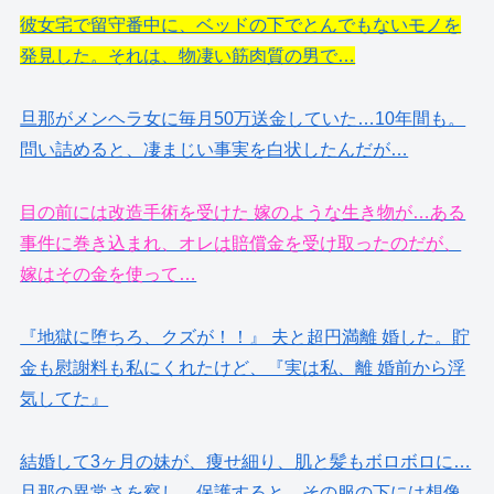
彼女宅で留守番中に、ベッドの下でとんでもないモノを
発見した。それは、物凄い筋肉質の男で…
旦那がメンヘラ女に毎月50万送金していた…10年間も。
問い詰めると、凄まじい事実を白状したんだが…
目の前には改造手術を受けた 嫁のような生き物が…ある
事件に巻き込まれ、オレは賠償金を受け取ったのだが、
嫁はその金を使って…
『地獄に堕ちろ、クズが！！』 夫と超円満離 婚した。貯
金も慰謝料も私にくれたけど、『実は私、離 婚前から浮
気してた』
結婚して3ヶ月の妹が、痩せ細り、肌と髪もボロボロに…
旦那の異常さを察し、保護すると、その服の下には想像