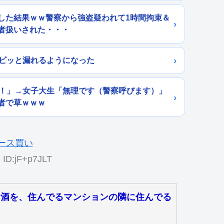
した結果ｗｗ警察から強盗疑われて1時間拘束＆
者扱いされた・・・
ョビッと漏れるようになった
ら！」→女子大生「無理です（警察呼びます）」
者で草ｗｗｗ
 ID:jF+p7JLT
お酒を、住んでるマンションの隣に住んでる