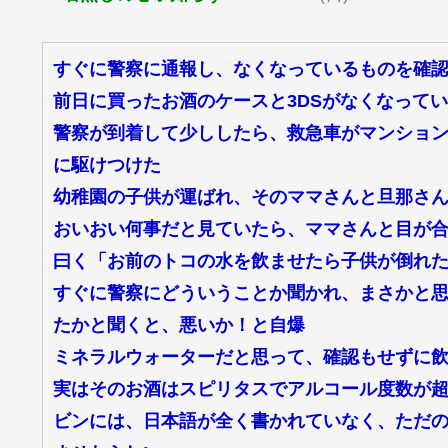
すぐに警察に通報し、なくなっているものを確
前日に買ったお酒のケースと3DSがなくなって
警察が到着して少ししたら、救急車がマンショ
に駆けつけた
幼稚園の子供が運ばれ、そのママさんと旦那さ
おいおい何事だと見ていたら、ママさんと目が
曰く「お前のトコの水を飲ませたら子供が倒れ
すぐに警察にどういうことか聞かれ、まさかと
たかと聞くと、悪いか！と自爆
ミネラルウォーターだと思って、確認もせずに
実はそのお酒はスピリタスでアルコール度数が
ビンには、日本語が全く書かれていなく、ただ