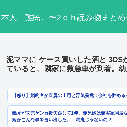
日本人＿難民。〜2ｃｈ読み物まとめ
泥ママに ケース買いした酒と 3D
ていると、隣家に救急車が到着。幼
【怒り】婚約者が直属の上司と浮気発覚！会社を辞める
義兄が夫売ゲンカ後失踪して1年。義兄嫁は義実家同居
嫁がこんな事を言い出した。…馬鹿じゃないの？