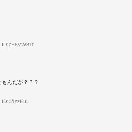
9 ID:p+8VW81t
なもんだが？？？
 ID:0/IzzEuL