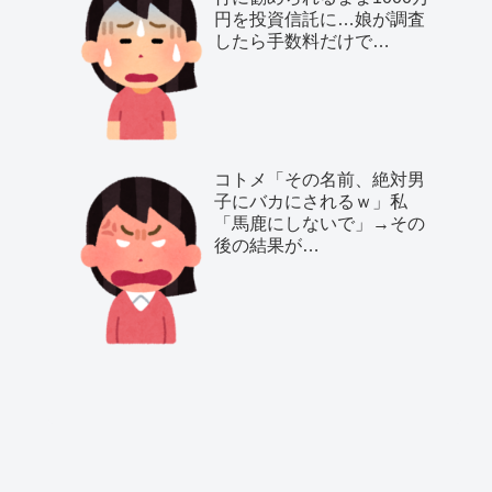
円を投資信託に…娘が調査
したら手数料だけで…
コトメ「その名前、絶対男
子にバカにされるｗ」私
「馬鹿にしないで」→その
後の結果が…