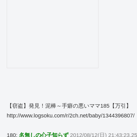
【窃盗】発見！泥棒～手癖の悪いママ185【万引】
http://www.logsoku.com/r/2ch.net/baby/1344396807/
180:
名無しの心子知らず
2012/08/12(日) 21:43:23.25