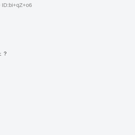
0 ID:bi+qZ+o6
ょ？