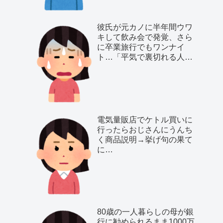
彼氏が元カノに半年間ウワ
キして飲み会で発覚、さら
に卒業旅行でもワンナイ
ト…「平気で裏切れる人種
だ」と気付いた私は…
電気量販店でケトル買いに
行ったらおじさんにうんち
く商品説明→挙げ句の果て
に…
80歳の一人暮らしの母が銀
行に勧められるまま1000万