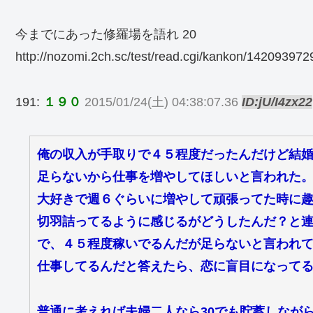
今までにあった修羅場を語れ 20
http://nozomi.2ch.sc/test/read.cgi/kankon/142093972
191:
１９０
2015/01/24(土) 04:38:07.36
ID:jU/I4zx22
俺の収入が手取りで４５程度だったんだけど結
足らないから仕事を増やしてほしいと言われた
大好きで週６ぐらいに増やして頑張ってた時に
切羽詰ってるように感じるがどうしたんだ？と
で、４５程度稼いでるんだが足らないと言われ
仕事してるんだと答えたら、恋に盲目になって
普通に考えれば夫婦二人なら30でも貯蓄しなが