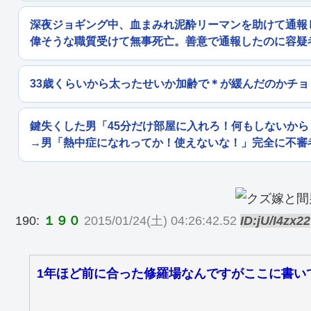
深夜ジョギング中、血まみれ泥酔リーマンを助けて通報
偉そうな職質受けて無事死亡。善意で通報したのに容疑
33歳くらいから太ったせいか加齢で＊が緩んだのかチ
鍵失くした男「45分だけ部屋に入れろ！何もしないか
→男「熱中症になれってか！使えないな！」完全に不審
190:
１９０
2015/01/24(土) 04:26:42.52
ID:jU/I4zx22
1年ほど前に合った修羅場なんですがここに書い