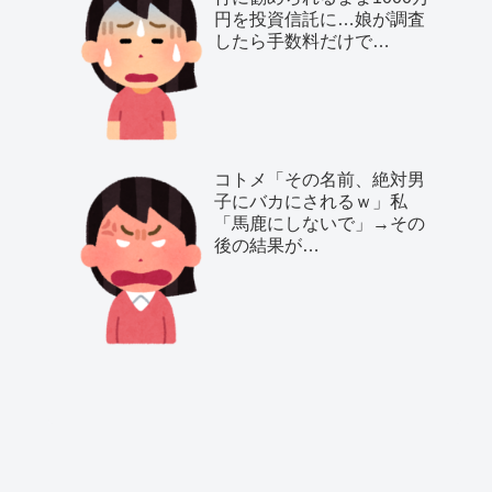
円を投資信託に…娘が調査
したら手数料だけで…
コトメ「その名前、絶対男
子にバカにされるｗ」私
「馬鹿にしないで」→その
後の結果が…