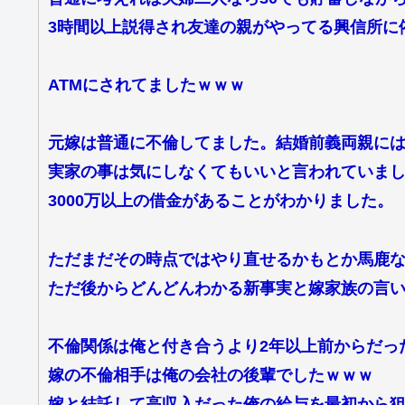
3時間以上説得され友達の親がやってる興信所に
ATMにされてましたｗｗｗ
元嫁は普通に不倫してました。結婚前義両親に
実家の事は気にしなくてもいいと言われていま
3000万以上の借金があることがわかりました。
ただまだその時点ではやり直せるかもとか馬鹿
ただ後からどんどんわかる新事実と嫁家族の言
不倫関係は俺と付き合うより2年以上前からだっ
嫁の不倫相手は俺の会社の後輩でしたｗｗｗ
嫁と結託して高収入だった俺の給与を最初から