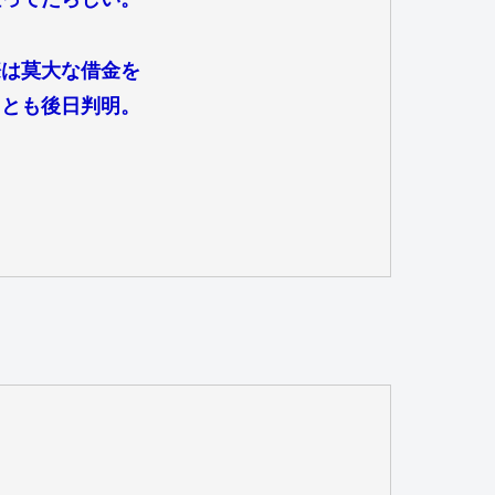
際は莫大な借金を
ことも後日判明。
。