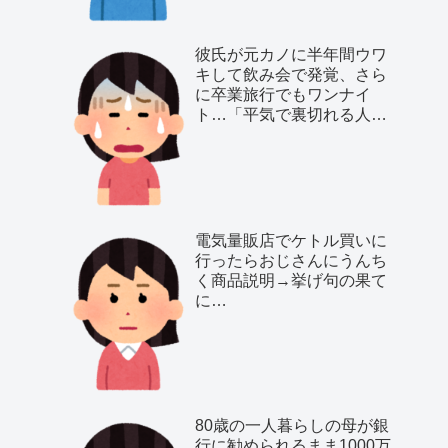
彼氏が元カノに半年間ウワ
キして飲み会で発覚、さら
に卒業旅行でもワンナイ
ト…「平気で裏切れる人種
だ」と気付いた私は…
電気量販店でケトル買いに
行ったらおじさんにうんち
く商品説明→挙げ句の果て
に…
80歳の一人暮らしの母が銀
行に勧められるまま1000万