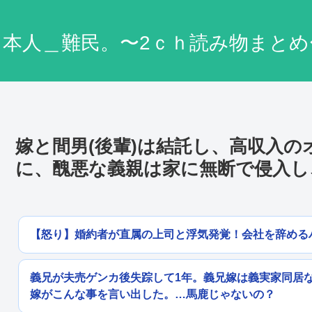
日本人＿難民。〜2ｃｈ読み物まとめ
嫁と間男(後輩)は結託し、高収入の
に、醜悪な義親は家に無断で侵入し
【怒り】婚約者が直属の上司と浮気発覚！会社を辞める
義兄が夫売ゲンカ後失踪して1年。義兄嫁は義実家同居
嫁がこんな事を言い出した。…馬鹿じゃないの？