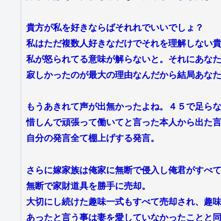
貴方が私を好きならばそれれでいいでしょ？
私はただ複数人好きなだけでそれを理解しない
私が怒られてる意味が解らないと。それにあな
寂しかったのが最大の理由なんだから結局あな
もうあきれて声が出無かったよね。４５で足ら
惜しんで頑張って働いてと言った本人から出た
自分の発言全て棚上げする発言。
さらに嫁家族は俺家に無断で侵入し俺君がすべ
無断で家財道具を勝手に売却。
大切にし続けた趣味一式もすべて売却され、趣
あったと言う事は妻を愛していなかったことと